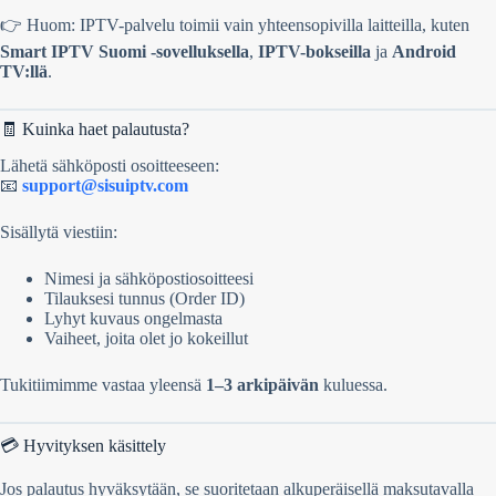
👉 Huom: IPTV-palvelu toimii vain yhteensopivilla laitteilla, kuten
Smart IPTV Suomi -sovelluksella
,
IPTV-bokseilla
ja
Android
TV:llä
.
🧾 Kuinka haet palautusta?
Lähetä sähköposti osoitteeseen:
📧
support@sisuiptv.com
Sisällytä viestiin:
Nimesi ja sähköpostiosoitteesi
Tilauksesi tunnus (Order ID)
Lyhyt kuvaus ongelmasta
Vaiheet, joita olet jo kokeillut
Tukitiimimme vastaa yleensä
1–3 arkipäivän
kuluessa.
💳 Hyvityksen käsittely
Jos palautus hyväksytään, se suoritetaan alkuperäisellä maksutavalla