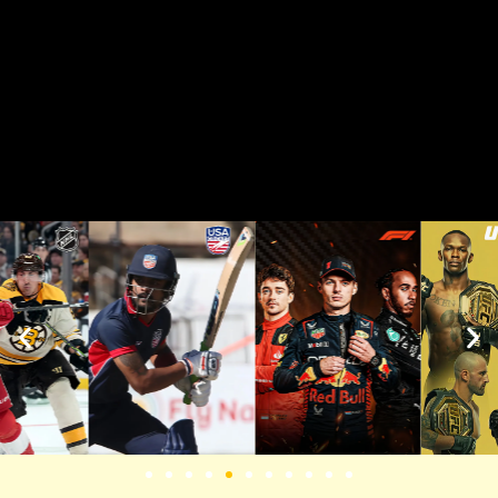
IPTV Suomi –
joustava TV-
palvelu kaikille
laitteille
Etsitkö helppoa IPTV-palvelua Suomessa?
Sisu IPTV:n avulla voit katsoa palveluun
kuuluvia TV-kanavia ja on-demand-sisältöjä
Smart TV:llä, Android TV:llä, Apple TV:llä,
puhelimella, tabletilla tai tietokoneella. Valitse
tarpeisiisi sopiva tilausjakso, tarkista laitteesi
yhteensopivuus ja ota palvelu käyttöön
selkeiden suomenkielisten ohjeiden avulla.