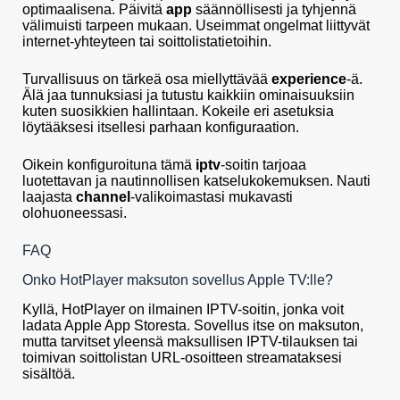
optimaalisena. Päivitä
app
säännöllisesti ja tyhjennä
välimuisti tarpeen mukaan. Useimmat ongelmat liittyvät
internet-yhteyteen tai soittolistatietoihin.
Turvallisuus on tärkeä osa miellyttävää
experience
-ä.
Älä jaa tunnuksiasi ja tutustu kaikkiin ominaisuuksiin
kuten suosikkien hallintaan. Kokeile eri asetuksia
löytääksesi itsellesi parhaan konfiguraation.
Oikein konfiguroituna tämä
iptv
-soitin tarjoaa
luotettavan ja nautinnollisen katselukokemuksen. Nauti
laajasta
channel
-valikoimastasi mukavasti
olohuoneessasi.
FAQ
Onko HotPlayer maksuton sovellus Apple TV:lle?
Kyllä, HotPlayer on ilmainen IPTV-soitin, jonka voit
ladata Apple App Storesta. Sovellus itse on maksuton,
mutta tarvitset yleensä maksullisen IPTV-tilauksen tai
toimivan soittolistan URL-osoitteen streamataksesi
sisältöä.