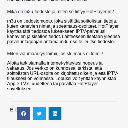
Mikä on m3u-tiedosto ja miten se liittyy HotPlayeriin?
m3u on tiedostomuoto, joka sisältää soittolistan tietoja,
kuten kanavien nimet ja streamaus-osoitteet. HotPlayer
käyttää tätä tiedostoa lukeakseen IPTV-palvelusi
kanavien ja sisällön tiedot. Laitteeseen lisätään yleensä
palveluntarjoajan antama m3u-osoite, ei itse tiedosto.
Miten vianmääritys toimii, jos striimaus ei toimi?
Aloita tarkistamalla internet-yhteytesi nopeus ja
vakaaus. Jos verkko on kunnossa, tarkista, että
soittolistan URL-osoite on kirjoitettu oikein ja että IPTV-
tilauksesi on voimassa. Lopuksi voit yrittää käynnistää
Apple TV:si uudelleen tai päivittää HotPlayer-
sovelluksen.
Eli: