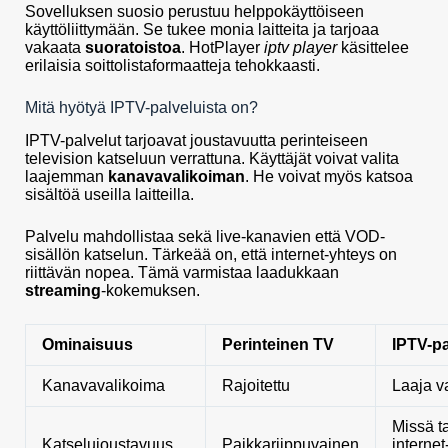
Sovelluksen suosio perustuu helppokäyttöiseen
käyttöliittymään. Se tukee monia laitteita ja tarjoaa
vakaata
suoratoistoa
. HotPlayer
iptv player
käsittelee
erilaisia soittolistaformaatteja tehokkaasti.
Mitä hyötyä IPTV-palveluista on?
IPTV-palvelut tarjoavat joustavuutta perinteiseen
television katseluun verrattuna. Käyttäjät voivat valita
laajemman
kanavavalikoiman
. He voivat myös katsoa
sisältöä useilla laitteilla.
Palvelu mahdollistaa sekä live-kanavien että VOD-
sisällön katselun. Tärkeää on, että internet-yhteys on
riittävän nopea. Tämä varmistaa laadukkaan
streaming
-kokemuksen.
Ominaisuus
Perinteinen TV
IPTV-pa
Kanavavalikoima
Rajoitettu
Laaja v
Missä t
Katselujoustavuus
Paikkariippuvainen
internet