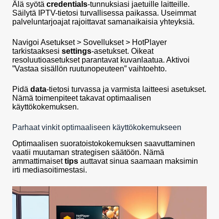
Älä syötä
credentials
-tunnuksiasi jaetuille laitteille.
Säilytä IPTV-tietosi turvallisessa paikassa. Useimmat
palveluntarjoajat rajoittavat samanaikaisia yhteyksiä.
Navigoi Asetukset > Sovellukset > HotPlayer
tarkistaaksesi
settings
-asetukset. Oikeat
resoluutioasetukset parantavat kuvanlaatua. Aktivoi
”Vastaa sisällön ruutunopeuteen” vaihtoehto.
Pidä
data
-tietosi turvassa ja varmista laitteesi asetukset.
Nämä toimenpiteet takavat optimaalisen
käyttökokemuksen.
Parhaat vinkit optimaaliseen käyttökokemukseen
Optimaalisen suoratoistokokemuksen saavuttaminen
vaatii muutaman strategisen säätöön. Nämä
ammattimaiset
tips
auttavat sinua saamaan maksimin
irti mediasoitimestasi.