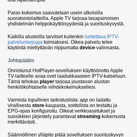
Paras kokemus saavutetaan usein ulkoisilla
suoratoistolaitteilla. Apple TV tarjoaa tasapainoisen
yhdistelmän helppokäyttöisyydestä ja suorituskyvystä.
Kaikilla alustoilla tarvitset kuitenkin
luotettava IPTV-
palveluntarjoaja
toimiaksesi. Oikea palvelu telee
käytöstä miellyttävän riippumatta
device
-valinnasta.
Johtopäätös
Onnistunut HotPlayer-sovelluksen käyttöönotto Apple
TV-laitteelle avaa ovet laadukkaaseen IPTV-katseluun.
Tämä tehokas
player
tarjoaa joustavan alustan
henkilökohtaiselle viihdekokemuksellesi.
Varmista lopullinen tarkistuslista:
app
on ladattu
virallisesta
store
-kaupasta, soittolista on testattu ja
EPG-opas konfiguroitu. Oikeat verkkoasetukset ja
suosikkien järjestely parantavat
streaming
-kokemusta
merkittävästi.
Säännöllinen ylläpito pitää sovelluksen suorituskyvyn