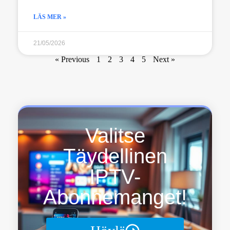
LÄS MER »
21/05/2026
« Previous
1
2
3
4
5
Next »
Valitse
Täydellinen
IPTV-
Abonnemanget!