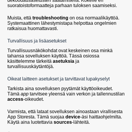
dekoodausasetusten säätämisellä. Kokeile eri
suoratoistoformaatteja parhaan tuloksen saamiseksi.
Muista, että
troubleshooting
on osa normaalikäyttöä.
Systemaattinen lähestymistapa helpottaa ongelmien
ratkaisua huomattavasti.
Turvallisuus ja lisäasetukset
Turvallisuusnäkökohdat ovat keskeinen osa minkä
tahansa sovelluksen käyttöä. Tässä osiossa
käsittelemme tärkeitä
asetuksia
ja
turvallisuuskäytäntöjä.
Oikeat laitteen asetukset ja tarvittavat lupakyselyt
Tarkista aina sovelluksen pyytämät käyttöoikeudet.
Tämä
app
tarvitsee yleensä vain verkon ja tallennustilan
access
-oikeudet.
Varmista, että lataat sovelluksen ainoastaan virallisesta
App Storesta. Tämä suojaa
device
-äsi haittaohjelmilta.
Käytä aina luotettavia
sources
-lähteitä.