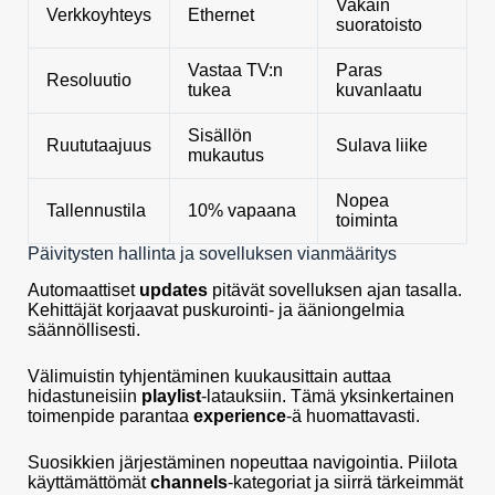
Vakain
Verkkoyhteys
Ethernet
suoratoisto
Vastaa TV:n
Paras
Resoluutio
tukea
kuvanlaatu
Sisällön
Ruututaajuus
Sulava liike
mukautus
Nopea
Tallennustila
10% vapaana
toiminta
Päivitysten hallinta ja sovelluksen vianmääritys
Automaattiset
updates
pitävät sovelluksen ajan tasalla.
Kehittäjät korjaavat puskurointi- ja ääniongelmia
säännöllisesti.
Välimuistin tyhjentäminen kuukausittain auttaa
hidastuneisiin
playlist
-latauksiin. Tämä yksinkertainen
toimenpide parantaa
experience
-ä huomattavasti.
Suosikkien järjestäminen nopeuttaa navigointia. Piilota
käyttämättömät
channels
-kategoriat ja siirrä tärkeimmät