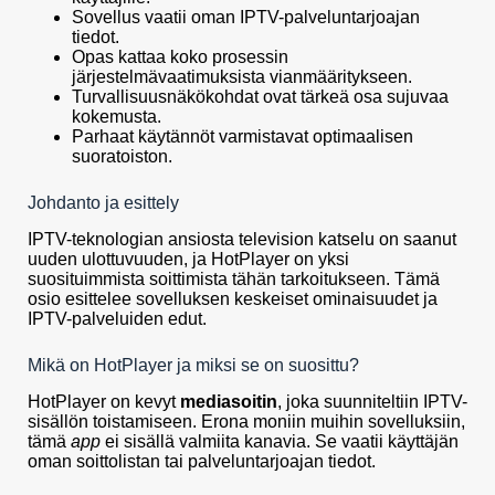
Sovellus vaatii oman IPTV-palveluntarjoajan
tiedot.
Opas kattaa koko prosessin
järjestelmävaatimuksista vianmääritykseen.
Turvallisuusnäkökohdat ovat tärkeä osa sujuvaa
kokemusta.
Parhaat käytännöt varmistavat optimaalisen
suoratoiston.
Johdanto ja esittely
IPTV-teknologian ansiosta television katselu on saanut
uuden ulottuvuuden, ja HotPlayer on yksi
suosituimmista soittimista tähän tarkoitukseen. Tämä
osio esittelee sovelluksen keskeiset ominaisuudet ja
IPTV-palveluiden edut.
Mikä on HotPlayer ja miksi se on suosittu?
HotPlayer on kevyt
mediasoitin
, joka suunniteltiin IPTV-
sisällön toistamiseen. Erona moniin muihin sovelluksiin,
tämä
app
ei sisällä valmiita kanavia. Se vaatii käyttäjän
oman soittolistan tai palveluntarjoajan tiedot.