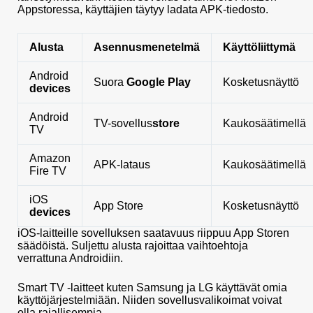
Appstoressa, käyttäjien täytyy ladata APK-tiedosto.
Alusta
Asennusmenetelmä
Käyttöliittymä
Android
Suora
Google Play
Kosketusnäyttö
devices
Android
TV-sovellus
store
Kaukosäätimellä
TV
Amazon
APK-lataus
Kaukosäätimellä
Fire TV
iOS
App Store
Kosketusnäyttö
devices
iOS-laitteille sovelluksen saatavuus riippuu App Storen
säädöistä. Suljettu alusta rajoittaa vaihtoehtoja
verrattuna Androidiin.
Smart TV -laitteet kuten Samsung ja LG käyttävät omia
käyttöjärjestelmiään. Niiden sovellusvalikoimat voivat
olla rajallisempia.