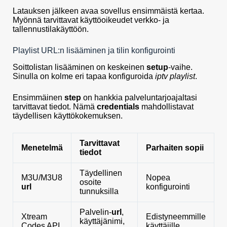
Latauksen jälkeen avaa sovellus ensimmäistä kertaa.
Myönnä tarvittavat käyttöoikeudet verkko- ja
tallennustilakäyttöön.
Playlist URL:n lisääminen ja tilin konfigurointi
Soittolistan lisääminen on keskeinen
setup
-vaihe.
Sinulla on kolme eri tapaa konfiguroida
iptv playlist
.
Ensimmäinen
step
on hankkia palveluntarjoajaltasi
tarvittavat tiedot. Nämä
credentials
mahdollistavat
täydellisen käyttökokemuksen.
Tarvittavat
Menetelmä
Parhaiten sopii
tiedot
Täydellinen
M3U/M3U8
Nopea
osoite
url
konfigurointi
tunnuksilla
Palvelin-
url
,
Xtream
Edistyneemmille
käyttäjänimi,
Codes API
käyttäjille