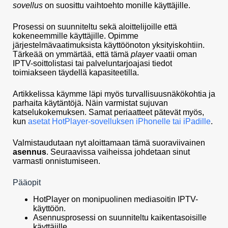
sovellus
on suosittu vaihtoehto monille käyttäjille.
Prosessi on suunniteltu sekä aloittelijoille että
kokeneemmille käyttäjille. Opimme
järjestelmävaatimuksista käyttöönoton yksityiskohtiin.
Tärkeää on ymmärtää, että tämä
player
vaatii oman
IPTV-soittolistasi tai palveluntarjoajasi tiedot
toimiakseen täydellä kapasiteetilla.
Artikkelissa käymme läpi myös turvallisuusnäkökohtia ja
parhaita käytäntöjä. Näin varmistat sujuvan
katselukokemuksen. Samat periaatteet pätevät myös,
kun
asetat HotPlayer-sovelluksen iPhonelle tai iPadille
.
Valmistaudutaan nyt aloittamaan tämä suoraviivainen
asennus
. Seuraavissa vaiheissa johdetaan sinut
varmasti onnistumiseen.
Pääopit
HotPlayer on monipuolinen mediasoitin IPTV-
käyttöön.
Asennusprosessi on suunniteltu kaikentasoisille
käyttäjille.