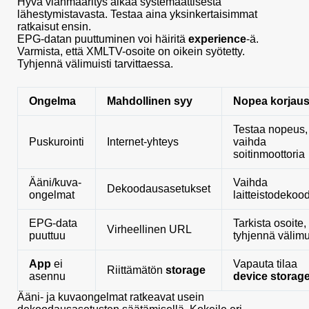
Hyvä vianmääritys alkaa systemaattisesta
lähestymistavasta. Testaa aina yksinkertaisimmat
ratkaisut ensin.
EPG-datan puuttuminen voi häiritä
experience
-ä.
Varmista, että XMLTV-osoite on oikein syötetty.
Tyhjennä välimuisti tarvittaessa.
Ongelma
Mahdollinen syy
Nopea korjau
Testaa nopeus,
Puskurointi
Internet-yhteys
vaihda
soitinmoottoria
Ääni/kuva-
Vaihda
Dekoodausasetukset
ongelmat
laitteistodekoo
EPG-data
Tarkista osoite,
Virheellinen URL
puuttuu
tyhjennä välimu
App
ei
Vapauta tilaa
Riittämätön
storage
asennu
device storag
Ääni- ja kuvaongelmat ratkeavat usein