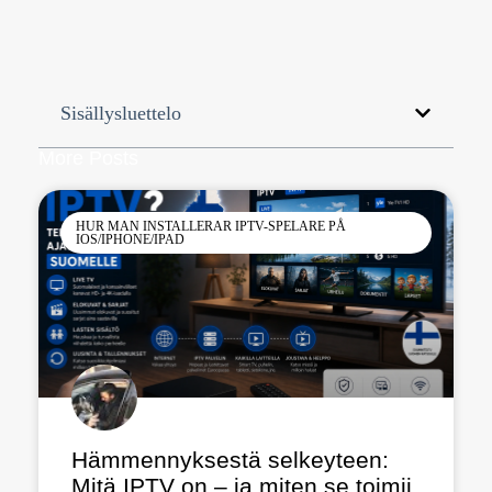
Sisällysluettelo
More Posts
HUR MAN INSTALLERAR IPTV-SPELARE PÅ
IOS/IPHONE/IPAD
Hämmennyksestä selkeyteen:
Mitä IPTV on – ja miten se toimii