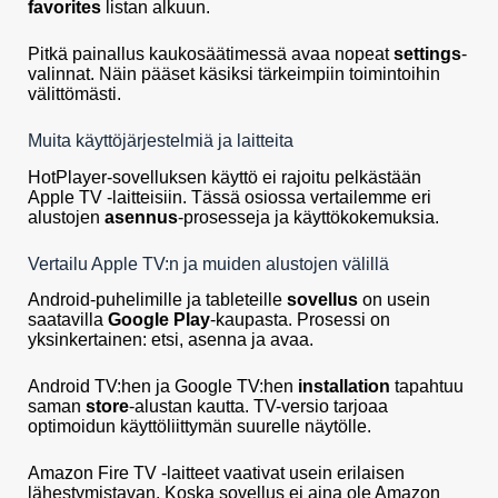
favorites
listan alkuun.
Pitkä painallus kaukosäätimessä avaa nopeat
settings
-
valinnat. Näin pääset käsiksi tärkeimpiin toimintoihin
välittömästi.
Muita käyttöjärjestelmiä ja laitteita
HotPlayer-sovelluksen käyttö ei rajoitu pelkästään
Apple TV -laitteisiin. Tässä osiossa vertailemme eri
alustojen
asennus
-prosesseja ja käyttökokemuksia.
Vertailu Apple TV:n ja muiden alustojen välillä
Android-puhelimille ja tableteille
sovellus
on usein
saatavilla
Google Play
-kaupasta. Prosessi on
yksinkertainen: etsi, asenna ja avaa.
Android TV:hen ja Google TV:hen
installation
tapahtuu
saman
store
-alustan kautta. TV-versio tarjoaa
optimoidun käyttöliittymän suurelle näytölle.
Amazon Fire TV -laitteet vaativat usein erilaisen
lähestymistavan. Koska sovellus ei aina ole Amazon