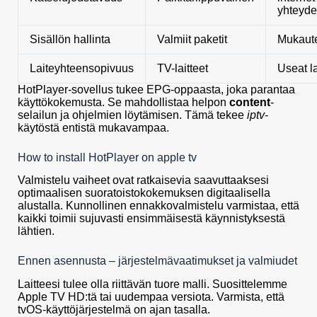
yhteyde
Sisällön hallinta
Valmiit paketit
Mukaute
Laiteyhteensopivuus
TV-laitteet
Useat la
HotPlayer-sovellus tukee EPG-oppaasta, joka parantaa
käyttökokemusta. Se mahdollistaa helpon
content
-
selailun ja ohjelmien löytämisen. Tämä tekee
iptv
-
käytöstä entistä mukavampaa.
How to install HotPlayer on apple tv
Valmistelu vaiheet ovat ratkaisevia saavuttaaksesi
optimaalisen suoratoistokokemuksen digitaalisella
alustalla. Kunnollinen ennakkovalmistelu varmistaa, että
kaikki toimii sujuvasti ensimmäisestä käynnistyksestä
lähtien.
Ennen asennusta – järjestelmävaatimukset ja valmiudet
Laitteesi tulee olla riittävän tuore malli. Suosittelemme
Apple TV HD:tä tai uudempaa versiota. Varmista, että
tvOS-käyttöjärjestelmä on ajan tasalla.