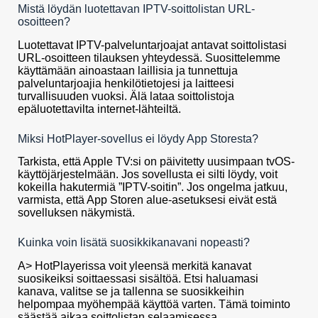
Mistä löydän luotettavan IPTV-soittolistan URL-
osoitteen?
Luotettavat IPTV-palveluntarjoajat antavat soittolistasi
URL-osoitteen tilauksen yhteydessä. Suosittelemme
käyttämään ainoastaan laillisia ja tunnettuja
palveluntarjoajia henkilötietojesi ja laitteesi
turvallisuuden vuoksi. Älä lataa soittolistoja
epäluotettavilta internet-lähteiltä.
Miksi HotPlayer-sovellus ei löydy App Storesta?
Tarkista, että Apple TV:si on päivitetty uusimpaan tvOS-
käyttöjärjestelmään. Jos sovellusta ei silti löydy, voit
kokeilla hakutermiä ”IPTV-soitin”. Jos ongelma jatkuu,
varmista, että App Storen alue-asetuksesi eivät estä
sovelluksen näkymistä.
Kuinka voin lisätä suosikkikanavani nopeasti?
A> HotPlayerissa voit yleensä merkitä kanavat
suosikeiksi soittaessasi sisältöä. Etsi haluamasi
kanava, valitse se ja tallenna se suosikkeihin
helpompaa myöhempää käyttöä varten. Tämä toiminto
säästää aikaa soittolistan selaamisessa.