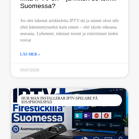
Suomessa?
Jos olet lukenut artikkeleita IPTV:stä ja tunnet olosi silti
yhtä hämmentyneeksi kuin ennen – olet täysin oikeassa
seurassa. Lyhenteet, tekniset termit ja ristiriitaiset tiedot
voivat
LÄS MER »
05/07/2026
HUR MAN INSTALLERAR IPTV-SPELARE PÅ
IOS/IPHONE/IPAD