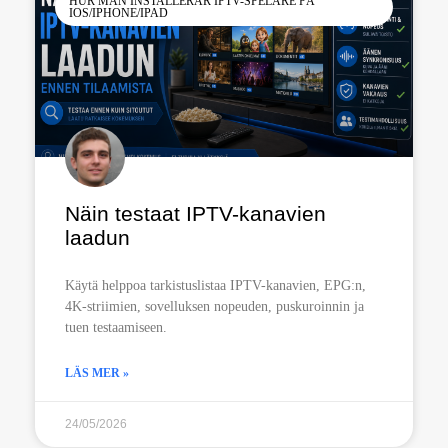
HUR MAN INSTALLERAR IPTV-SPELARE PÅ
IOS/IPHONE/IPAD
Näin testaat IPTV-kanavien
laadun
Käytä helppoa tarkistuslistaa IPTV-kanavien, EPG:n,
4K-striimien, sovelluksen nopeuden, puskuroinnin ja
tuen testaamiseen.
LÄS MER »
24/05/2026