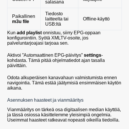
salasana
Tiedosto
Paikallinen
laitteelta tai
Offline-käyttö
m3u file
USB:ltä
Kun
add playlist
onnistuu, siirry EPG-oppaan
konfigurointiin. Syötä XMLTV-osoite, jos
palveluntarjoajasi tarjoaa sen.
Aktivoi ”Automaattinen EPG-päivitys”
settings
-
kohdasta. Tämä pitää ohjelmatiedot ajan tasalla
päivittäin.
Odota alkuperäisen kanavahaun valmistumista ennen
navigointia. Tämä estää jäätymisiä ensimmäisen käytön
aikana.
Asennuksen haasteet ja vianmääritys
Vianmääritys on tärkeä osa digitaalisen median käyttöä,
ja tässä osiossa käsittelemme yleisimpiä ongelmia.
Useimmat haasteet ratkeavat nopeasti oikeilla tiedoilla.