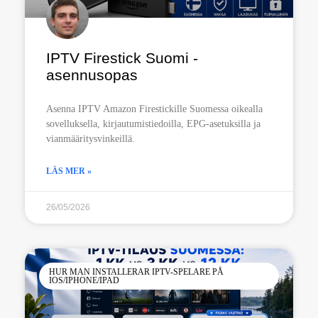
IPTV Firestick Suomi -
asennusopas
Asenna IPTV Amazon Firestickille Suomessa oikealla
sovelluksella, kirjautumistiedoilla, EPG-asetuksilla ja
vianmääritysvinkeillä.
LÄS MER »
26/05/2026
HUR MAN INSTALLERAR IPTV-SPELARE PÅ
IOS/IPHONE/IPAD