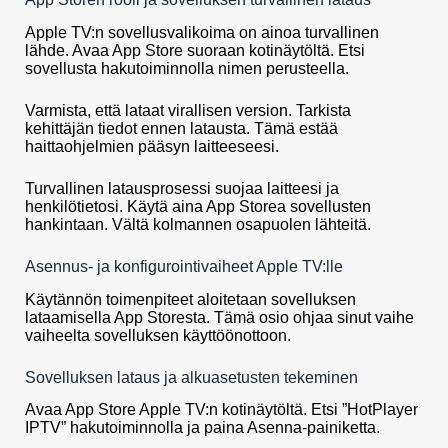
Apple TV:n sovellusvalikoima on ainoa turvallinen
lähde. Avaa App Store suoraan kotinäytöltä. Etsi
sovellusta hakutoiminnolla nimen perusteella.
Varmista, että lataat virallisen version. Tarkista
kehittäjän tiedot ennen latausta. Tämä estää
haittaohjelmien pääsyn laitteeseesi.
Turvallinen latausprosessi suojaa laitteesi ja
henkilötietosi. Käytä aina App Storea sovellusten
hankintaan. Vältä kolmannen osapuolen lähteitä.
Asennus- ja konfigurointivaiheet Apple TV:lle
Käytännön toimenpiteet aloitetaan sovelluksen
lataamisella App Storesta. Tämä osio ohjaa sinut vaihe
vaiheelta sovelluksen käyttöönottoon.
Sovelluksen lataus ja alkuasetusten tekeminen
Avaa App Store Apple TV:n kotinäytöltä. Etsi ”HotPlayer
IPTV” hakutoiminnolla ja paina Asenna-painiketta.