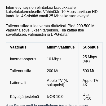
Internet-yhteys on elintärkeä laadukkaalle
katselukokemukselle. Vähintään 10 Mbps tarvitaan HD-
laadulle. 4K-sisältö vaatii 25 Mbps kaistanleveyttä.
Tallennustilaa tulee varata riittävästi. Pidä 200-500 Mt
vapaana sovelluksen tarpeisiin. Tila kattaa itse
sovelluksen, välimuistin ja EPG-datan.
Vaatimus
Minimivaatimus
Suositus
25 Mbps
Internet-nopeus
10 Mbps
(4K)
Tallennustila
200 Mt
500 Mt
Apple TV (4.
Apple TV
Laitemalli
sukupolvi)
4K
Uusin
Käyttöjärjestelmä
tvOS 10.0
tvOS
App Storen rooli ja sovelluksen turvallinen lataus