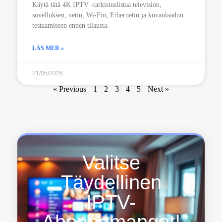
Käytä tätä 4K IPTV -tarkistuslistaa television,
sovelluksen, netin, Wi-Fin, Ethernetin ja kuvanlaadun
testaamiseen ennen tilausta.
LÄS MER »
21/05/2026
« Previous
1
2
3
4
5
Next »
Valitse
Täydellinen
IPTV-
Abonnemanget!