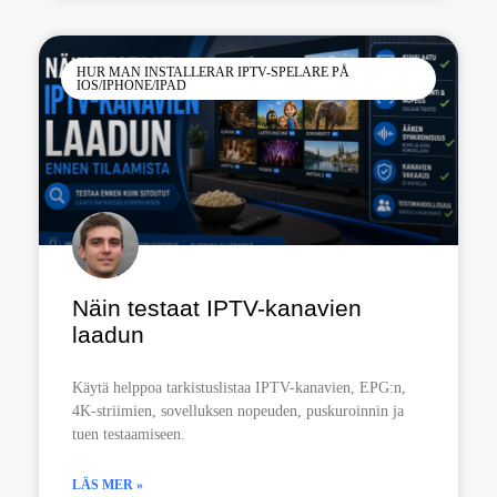
HUR MAN INSTALLERAR IPTV-SPELARE PÅ
IOS/IPHONE/IPAD
Näin testaat IPTV-kanavien
laadun
Käytä helppoa tarkistuslistaa IPTV-kanavien, EPG:n,
4K-striimien, sovelluksen nopeuden, puskuroinnin ja
tuen testaamiseen.
LÄS MER »