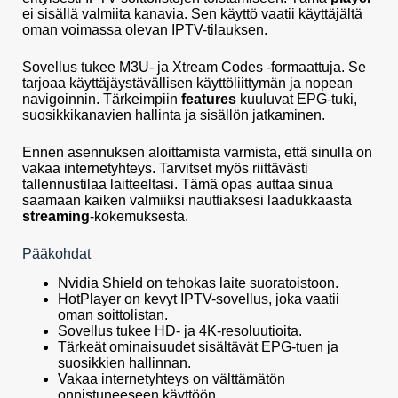
ei sisällä valmiita kanavia. Sen käyttö vaatii käyttäjältä
oman voimassa olevan IPTV-tilauksen.
Sovellus tukee M3U- ja Xtream Codes -formaattuja. Se
tarjoaa käyttäjäystävällisen käyttöliittymän ja nopean
navigoinnin. Tärkeimpiin
features
kuuluvat EPG-tuki,
suosikkikanavien hallinta ja sisällön jatkaminen.
Ennen asennuksen aloittamista varmista, että sinulla on
vakaa internetyhteys. Tarvitset myös riittävästi
tallennustilaa laitteeltasi. Tämä opas auttaa sinua
saamaan kaiken valmiiksi nauttiaksesi laadukkaasta
streaming
-kokemuksesta.
Pääkohdat
Nvidia Shield on tehokas laite suoratoistoon.
HotPlayer on kevyt IPTV-sovellus, joka vaatii
oman soittolistan.
Sovellus tukee HD- ja 4K-resoluutioita.
Tärkeät ominaisuudet sisältävät EPG-tuen ja
suosikkien hallinnan.
Vakaa internetyhteys on välttämätön
onnistuneeseen käyttöön.