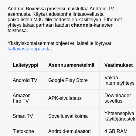
Android Boxeissa prosessi muistuttaa Android TV -
asennusta. Käytä tiedostonhallintasovellusta
paikallisten M3U-
file
-tiedostojen käsittelyyn. Ethernet-
yhteys takaa parhaan laadun
channels
-kanavien
toistossa.
Yksityiskohtaisemmat ohjeet eri laitteille löytyvät
kattavasta oppaasta
.
Laitetyyppi
Asennusmenetelmä
Vaatimukset
Vakaa
Android TV
Google Play Store
internetyhteys
Amazon
Downloader-
APK-sivulataus
Fire TV
sovellus
Yhteensopiva
Smart TV
Sovellusvalikoima
käyttöjärjeste
Tietokone
Android-emulaattori
4 GB RAM