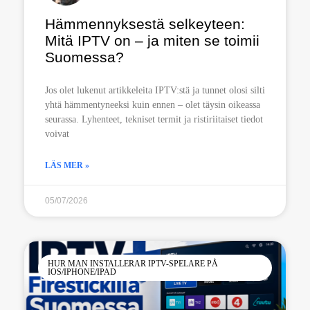
Hämmennyksestä selkeyteen:
Mitä IPTV on – ja miten se toimii
Suomessa?
Jos olet lukenut artikkeleita IPTV:stä ja tunnet olosi silti
yhtä hämmentyneeksi kuin ennen – olet täysin oikeassa
seurassa. Lyhenteet, tekniset termit ja ristiriitaiset tiedot
voivat
LÄS MER »
05/07/2026
HUR MAN INSTALLERAR IPTV-SPELARE PÅ
IOS/IPHONE/IPAD