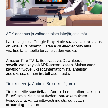
APK-asennus ja vaihtoehtoiset laitejärjestelmät
Laitteilla, joissa Google Play ei ole saatavilla, sivulataus
on kätevä vaihtoehto. Lataa APK-
file
-tiedosto aina
viralliselta lähteellä turvallisuuden vuoksi.
Amazon Fire TV -laitteet vaativat Downloader-
sovelluksen käyttöä APK-asennukseen. Muista ottaa
käyttöön ”Sovellukset tuntemattomista lähteistä”
asetuksissa ennen
install
-asennusta.
Tietokoneen ja Android Boxin konfigurointi
Tietokoneille suositellaan Android-emulaattoreita kuten
BlueStacks. Näin saat täyden
iptv
-kokemuksen
työpöydällä. Varaa riittävästi muistia sujuvaan
streaming
-toistoon.