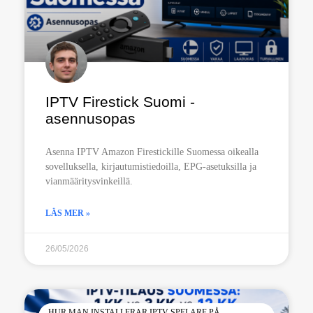
IPTV Firestick Suomi -
asennusopas
Asenna IPTV Amazon Firestickille Suomessa oikealla
sovelluksella, kirjautumistiedoilla, EPG-asetuksilla ja
vianmääritysvinkeillä.
LÄS MER »
26/05/2026
HUR MAN INSTALLERAR IPTV-SPELARE PÅ