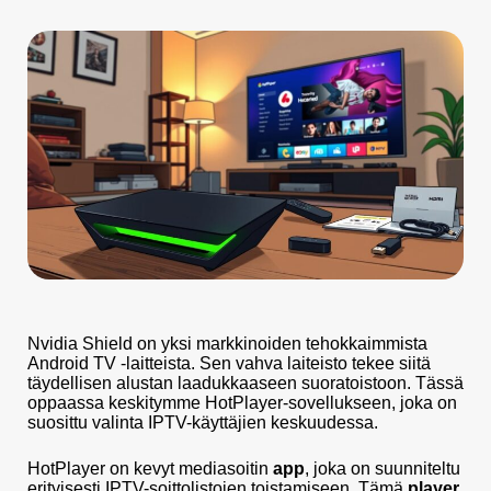
Nvidia Shield on yksi markkinoiden tehokkaimmista
Android TV -laitteista. Sen vahva laiteisto tekee siitä
täydellisen alustan laadukkaaseen suoratoistoon. Tässä
oppaassa keskitymme HotPlayer-sovellukseen, joka on
suosittu valinta IPTV-käyttäjien keskuudessa.
HotPlayer on kevyt mediasoitin
app
, joka on suunniteltu
erityisesti IPTV-soittolistojen toistamiseen. Tämä
player