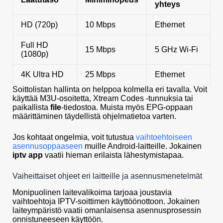
yhteys
HD (720p)
10 Mbps
Ethernet
Full HD
15 Mbps
5 GHz Wi-Fi
(1080p)
4K Ultra HD
25 Mbps
Ethernet
Soittolistan hallinta on helppoa kolmella eri tavalla. Voit
käyttää M3U-osoitetta, Xtream Codes -tunnuksia tai
paikallista
file
-tiedostoa. Muista myös EPG-oppaan
määrittäminen täydellistä ohjelmatietoa varten.
Jos kohtaat ongelmia, voit tutustua
vaihtoehtoiseen
asennusoppaaseen
muille Android-laitteille. Jokainen
iptv app
vaatii hieman erilaista lähestymistapaa.
Vaiheittaiset ohjeet eri laitteille ja asennusmenetelmät
Monipuolinen laitevalikoima tarjoaa joustavia
vaihtoehtoja IPTV-soittimen käyttöönottoon. Jokainen
laiteympäristö vaatii omanlaisensa asennusprosessin
onnistuneeseen käyttöön.