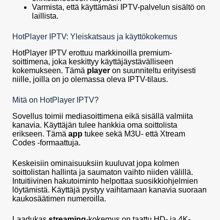
Varmista, että käyttämäsi IPTV-palvelun sisältö on
laillista.
HotPlayer IPTV: Yleiskatsaus ja käyttökokemus
HotPlayer IPTV erottuu markkinoilla premium-
soittimena, joka keskittyy käyttäjäystävälliseen
kokemukseen. Tämä
player
on suunniteltu erityisesti
niille, joilla on jo olemassa oleva IPTV-tilaus.
Mitä on HotPlayer IPTV?
Sovellus toimii mediasoittimena eikä sisällä valmiita
kanavia. Käyttäjän tulee hankkia oma soittolista
erikseen. Tämä
app
tukee sekä M3U- että Xtream
Codes -formaattuja.
Keskeisiin ominaisuuksiin kuuluvat jopa kolmen
soittolistan hallinta ja saumaton vaihto niiden välillä.
Intuitiivinen hakutoiminto helpottaa suosikkiohjelmien
löytämistä. Käyttäjä pystyy vaihtamaan kanavia suoraan
kaukosäätimen numeroilla.
Laadukas
streaming
-kokemus on taattu HD- ja 4K-