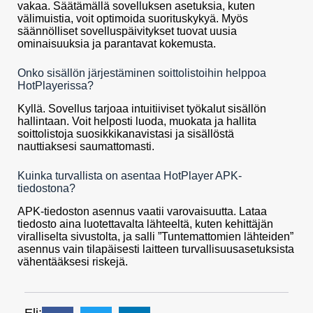
vakaa. Säätämällä sovelluksen asetuksia, kuten
välimuistia, voit optimoida suorituskykyä. Myös
säännölliset sovelluspäivitykset tuovat uusia
ominaisuuksia ja parantavat kokemusta.
Onko sisällön järjestäminen soittolistoihin helppoa
HotPlayerissa?
Kyllä. Sovellus tarjoaa intuitiiviset työkalut sisällön
hallintaan. Voit helposti luoda, muokata ja hallita
soittolistoja suosikkikanavistasi ja sisällöstä
nauttiaksesi saumattomasti.
Kuinka turvallista on asentaa HotPlayer APK-
tiedostona?
APK-tiedoston asennus vaatii varovaisuutta. Lataa
tiedosto aina luotettavalta lähteeltä, kuten kehittäjän
viralliselta sivustolta, ja salli ”Tuntemattomien lähteiden”
asennus vain tilapäisesti laitteen turvallisuusasetuksista
vähentääksesi riskejä.
Eli: