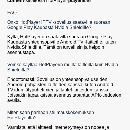
content
-sisällöstä HotPlayer-
player
illasi!
FAQ
Onko HotPlayer IPTV -sovellus saatavilla suoraan
Google Play Kaupasta Nvidia Shieldille?
Kyllä, HotPlayer on saatavilla suoraan Google Play
Kaupasta yhteensopiville Android TV -laitteille, kuten
Nvidia Shieldille. Tämä on turvallisin ja helpoin
asennustapa.
Voinko käyttää HotPlayeria muilla laitteilla kuin Nvidia
Shieldilla?
Ehdottomasti. Sovellus on yhteensopiva useiden
Android-pohjaisten laitteiden kanssa, kuten Android
TV:iden, älypuhelimien ja tablet-laitteiden kanssa.
Joissakin tapauksissa asennus tapahtuu APK-tiedoston
avulla.
Miten saan parhaan striimauskokemuksen
HotPlayerilla?
Varmista, että laitteesi internet-yhteys on nopea ja