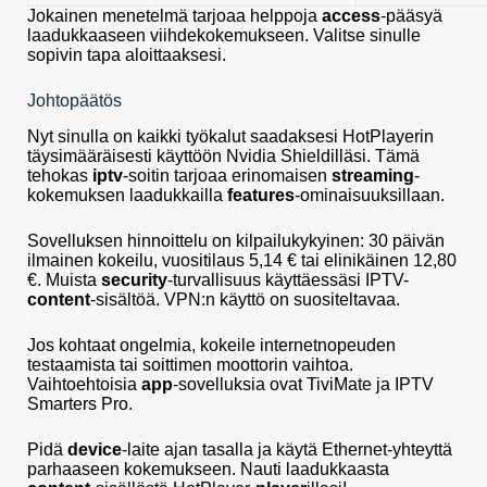
Jokainen menetelmä tarjoaa helppoja
access
-pääsyä
laadukkaaseen viihdekokemukseen. Valitse sinulle
sopivin tapa aloittaaksesi.
Johtopäätös
Nyt sinulla on kaikki työkalut saadaksesi HotPlayerin
täysimääräisesti käyttöön Nvidia Shieldilläsi. Tämä
tehokas
iptv
-soitin tarjoaa erinomaisen
streaming
-
kokemuksen laadukkailla
features
-ominaisuuksillaan.
Sovelluksen hinnoittelu on kilpailukykyinen: 30 päivän
ilmainen kokeilu, vuositilaus 5,14 € tai elinikäinen 12,80
€. Muista
security
-turvallisuus käyttäessäsi IPTV-
content
-sisältöä. VPN:n käyttö on suositeltavaa.
Jos kohtaat ongelmia, kokeile internetnopeuden
testaamista tai soittimen moottorin vaihtoa.
Vaihtoehtoisia
app
-sovelluksia ovat TiviMate ja IPTV
Smarters Pro.
Pidä
device
-laite ajan tasalla ja käytä Ethernet-yhteyttä
parhaaseen kokemukseen. Nauti laadukkaasta