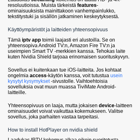
resoluutioissa. Muista tärkeistä
features
-
ominaisuuksista mainittakoon vanhempainlukko,
tekstitystuki ja sisällön jatkaminen keskeytyksestä.
Käyttöympäristöt ja laitteiden yhteensopivuus
Tämä
iptv app
toimii laajasti eri alustoilla. Se on
yhteensopiva Android TV:n, Amazon Fire TV:n ja
useimpien Smart TV -merkkien kanssa. Tehokas laite
kuten Nvidia Shield tarjoaa erinomaisen suorituskyvyn.
Sovellus ei kuitenkaan tue iOS-laitteita. Jos kohtaat
ongelmia
access
-käytön kanssa, voit tutustua
usein
kysytyt kysymykset
-sivustolle. Vaihtoehtoisia
sovelluksia ovat muun muassa TiviMate Android-
laitteille.
Yhteensopivuus on laaja, mutta jokaisen
device
-laitteen
ominaisuudet voivat vaikuttaa kokemukseen. Valitse
sovellus, joka parhaiten vastaa tarpeitasi.
How to install HotPlayer on nvidia shield
Laadukas IPTV-kokemus alkaa oikein suoritetusta