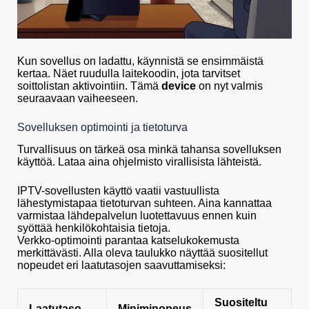
Kun sovellus on ladattu, käynnistä se ensimmäistä
kertaa. Näet ruudulla laitekoodin, jota tarvitset
soittolistan aktivointiin. Tämä
device
on nyt valmis
seuraavaan vaiheeseen.
Sovelluksen optimointi ja tietoturva
Turvallisuus on tärkeä osa minkä tahansa sovelluksen
käyttöä. Lataa aina ohjelmisto virallisista lähteistä.
IPTV-sovellusten käyttö vaatii vastuullista
lähestymistapaa tietoturvan suhteen. Aina kannattaa
varmistaa lähdepalvelun luotettavuus ennen kuin
syöttää henkilökohtaisia tietoja.
Verkko-optimointi parantaa katselukokemusta
merkittävästi. Alla oleva taulukko näyttää suositellut
nopeudet eri laatutasojen saavuttamiseksi:
Suositeltu
Laatutaso
Miniminopeus