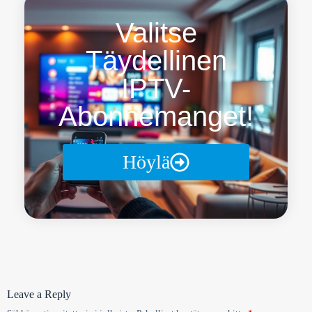
Valitse
Täydellinen
IPTV-
Abonnemanget!
Höylä
Leave a Reply