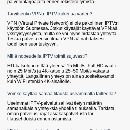
palveluntarjoajalta ennen rekisteröitymistä.
Tarvitsenko VPN:n IPTV-kokeilua varten?
VPN (Virtual Private Network) ei ole pakollinen IPTV:n
käyttöön Suomessa. Jotkut käyttäjät käyttävät VPN:ää
yksityisyyssyistä, mutta se voi myös hidastaa yhteyttä.
Testaa palvelu ensin ilman VPN:ää nähdäksesi
todellisen suorituskyvyn.
Millä nopeudella IPTV toimii sujuvasti?
HD-katseluun riittää yleensä 15 Mbit/s, Full HD vaatii
noin 25 Mbit/s ja 4K-katselu 25–50 Mbit/s vakaata
yhteyttä. Langallinen yhteys on aina suositeltavampi
kuin WiFi etenkin 4K-sisällölle.
Voinko käyttää samaa tilausta useammalla laitteella?
Useimmat IPTV-palvelut sallivat tietyn määrän
samanaikaisia yhteyksiä yhdellä tilauksella. Tarkista
oman palvelusi rajat asiakaspalvelusta tai
tilausehdoista ennen ostamista.