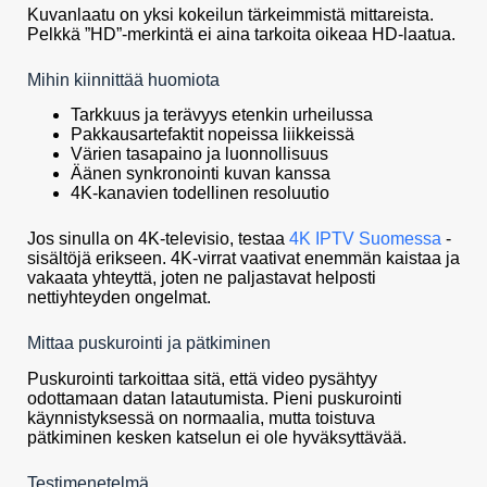
Kuvanlaatu on yksi kokeilun tärkeimmistä mittareista.
Pelkkä ”HD”-merkintä ei aina tarkoita oikeaa HD-laatua.
Mihin kiinnittää huomiota
Tarkkuus ja terävyys etenkin urheilussa
Pakkausartefaktit nopeissa liikkeissä
Värien tasapaino ja luonnollisuus
Äänen synkronointi kuvan kanssa
4K-kanavien todellinen resoluutio
Jos sinulla on 4K-televisio, testaa
4K IPTV Suomessa
-
sisältöjä erikseen. 4K-virrat vaativat enemmän kaistaa ja
vakaata yhteyttä, joten ne paljastavat helposti
nettiyhteyden ongelmat.
Mittaa puskurointi ja pätkiminen
Puskurointi tarkoittaa sitä, että video pysähtyy
odottamaan datan latautumista. Pieni puskurointi
käynnistyksessä on normaalia, mutta toistuva
pätkiminen kesken katselun ei ole hyväksyttävää.
Testimenetelmä