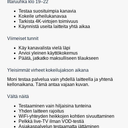
Iltaruuhka klo 19–22
Testaa suosituimpia kanavia
Kokeile urheilukanavaa
Tarkista 4K-virtojen toimivuus
Käynnistä useita laitteita yhtä aikaa
Viimeiset tunnit
Käy kanavalista vielä läpi
Arvioi yleinen käyttökokemus
Päätä, jatkatko maksulliseen tilaukseen
Yleisimmät virheet kokeilujakson aikana
Moni testaa palvelua vain yhdellä laitteella ja yhtenä
kellonaikana. Tämä antaa vajaan kuvan.
Vältä näitä
Testaaminen vain hiljaisina tunteina
Yhden laitteen rajoitus
WiFi-yhteyden heikkojen kohtien sivuuttaminen
Pelkkä live-TV ilman VOD-testiä
Asiakaspalvelun testaamatta jättäminen