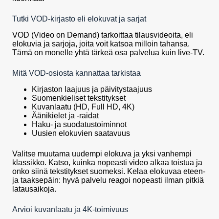
Tutki VOD-kirjasto eli elokuvat ja sarjat
VOD (Video on Demand) tarkoittaa tilausvideoita, eli
elokuvia ja sarjoja, joita voit katsoa milloin tahansa.
Tämä on monelle yhtä tärkeä osa palvelua kuin live-TV.
Mitä VOD-osiosta kannattaa tarkistaa
Kirjaston laajuus ja päivitystaajuus
Suomenkieliset tekstitykset
Kuvanlaatu (HD, Full HD, 4K)
Äänikielet ja -raidat
Haku- ja suodatustoiminnot
Uusien elokuvien saatavuus
Valitse muutama uudempi elokuva ja yksi vanhempi
klassikko. Katso, kuinka nopeasti video alkaa toistua ja
onko siinä tekstitykset suomeksi. Kelaa elokuvaa eteen-
ja taaksepäin: hyvä palvelu reagoi nopeasti ilman pitkiä
latausaikoja.
Arvioi kuvanlaatu ja 4K-toimivuus