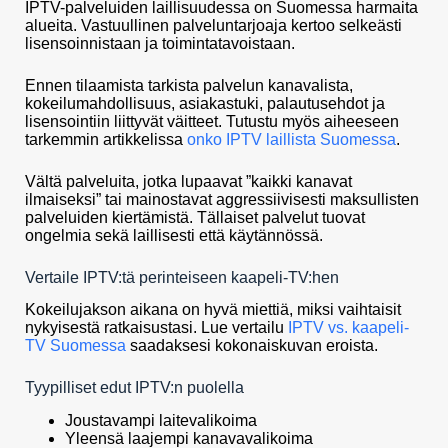
IPTV-palveluiden laillisuudessa on Suomessa harmaita
alueita. Vastuullinen palveluntarjoaja kertoo selkeästi
lisensoinnistaan ja toimintatavoistaan.
Ennen tilaamista tarkista palvelun kanavalista,
kokeilumahdollisuus, asiakastuki, palautusehdot ja
lisensointiin liittyvät väitteet. Tutustu myös aiheeseen
tarkemmin artikkelissa
onko IPTV laillista Suomessa
.
Vältä palveluita, jotka lupaavat ”kaikki kanavat
ilmaiseksi” tai mainostavat aggressiivisesti maksullisten
palveluiden kiertämistä. Tällaiset palvelut tuovat
ongelmia sekä laillisesti että käytännössä.
Vertaile IPTV:tä perinteiseen kaapeli-TV:hen
Kokeilujakson aikana on hyvä miettiä, miksi vaihtaisit
nykyisestä ratkaisustasi. Lue vertailu
IPTV vs. kaapeli-
TV Suomessa
saadaksesi kokonaiskuvan eroista.
Tyypilliset edut IPTV:n puolella
Joustavampi laitevalikoima
Yleensä laajempi kanavavalikoima