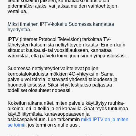
tiedät kokeilun jälkeen, kannattaako tilaus ottaa
pidemmäksi ajaksi vai jatkaa muiden vaihtoehtojen
vertailua.
Miksi ilmainen IPTV-kokeilu Suomessa kannattaa
hyödyntää
IPTV (Internet Protocol Television) tarkoittaa TV-
lähetysten katsomista nettiyhteyden kautta. Ennen kuin
sitoudut kuukausi- tai vuositilaukseen, kannattaa
varmistaa, että palvelu toimii juuri sinun ympäristössäsi.
Suomessa nettiyhteydet vaihtelevat paljon
kerrostalokuiduista mökkien 4G-yhteyksiin. Sama
palvelu voi toimia loistavasti yhdessä taloudessa ja
huonosti toisessa. Siksi lyhyt testijakso paljastaa
todelliset olosuhteet nopeasti.
Kokeilun aikana näet, miten palvelu käyttäytyy ruuhka-
aikoina, eri laitteilla ja eri kanavilla. Saat myös tuntumaa
käyttöliittymästä, kanavaoppaaseen ja
asiakaspalveluun. Lue tarkemmin
mikä IPTV on ja miten
se toimii
, jos termi on sinulle uusi.