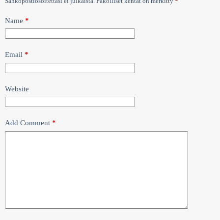
Sähköpostiosoitettasi ei julkaista.
Pakolliset kentät on merkitty
*
Name
*
Email
*
Website
Add Comment
*