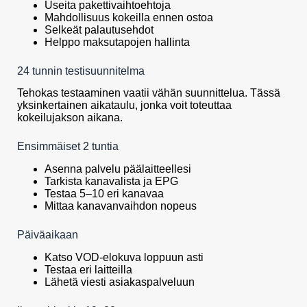
Useita pakettivaihtoehtoja
Mahdollisuus kokeilla ennen ostoa
Selkeät palautusehdot
Helppo maksutapojen hallinta
24 tunnin testisuunnitelma
Tehokas testaaminen vaatii vähän suunnittelua. Tässä
yksinkertainen aikataulu, jonka voit toteuttaa
kokeilujakson aikana.
Ensimmäiset 2 tuntia
Asenna palvelu päälaitteellesi
Tarkista kanavalista ja EPG
Testaa 5–10 eri kanavaa
Mittaa kanavanvaihdon nopeus
Päiväaikaan
Katso VOD-elokuva loppuun asti
Testaa eri laitteilla
Lähetä viesti asiakaspalveluun