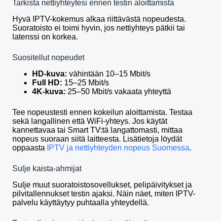
Tarkista nettiyhteytesi ennen testin aloittamista
Hyvä IPTV-kokemus alkaa riittävästä nopeudesta.
Suoratoisto ei toimi hyvin, jos nettiyhteys pätkii tai
latenssi on korkea.
Suositellut nopeudet
HD-kuva:
vähintään 10–15 Mbit/s
Full HD:
15–25 Mbit/s
4K-kuva:
25–50 Mbit/s vakaata yhteyttä
Tee nopeustesti ennen kokeilun aloittamista. Testaa
sekä langallinen että WiFi-yhteys. Jos käytät
kannettavaa tai Smart TV:tä langattomasti, mittaa
nopeus suoraan siitä laitteesta. Lisätietoja löydät
oppaasta
IPTV ja nettiyhteyden nopeus Suomessa
.
Sulje kaista-ahmijat
Sulje muut suoratoistosovellukset, pelipäivitykset ja
pilvitallennukset testin ajaksi. Näin näet, miten IPTV-
palvelu käyttäytyy puhtaalla yhteydellä.