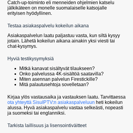
Catch-up-toiminto eli menneiden ohjelmien katselu
jälkikäteen on monelle suomalaiselle katsojalle
erityisen hyödyllinen.
Testaa asiakaspalvelu kokeilun aikana
Asiakaspalvelun laatu paljastuu vasta, kun siltä kysyy
jotain. Lähetä kokeilun aikana ainakin yksi viesti tai
chat-kysymys.
Hyviä testikysymyksiä
Mitkä kanavat sisältyvät tilaukseen?
Onko palvelussa 4K-sisältöä saatavilla?
Miten asennan palvelun Firestickille?
Mitä palautusehtoja sovelletaan?
Kirjaa ylös vastausaika ja vastauksen laatu. Tarvittaessa
ota yhteyttä SisuIPTV:n asiakaspalveluun
heti kokeilun
alussa. Hyvä asiakaspalvelu vastaa selkeästi, nopeasti
ja suomeksi tai englanniksi.
Tarkista laillisuus ja lisensointiväitteet