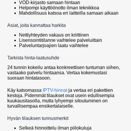
VOD-kirjasto samaan hintaan
Helpompi käyttöönotto ilman teknikkoa
Mahdollisuus katsoa eri laitteilla samaan aikaan
Asiat, joita kannattaa harkita
Nettiyhteyden vakaus on kriittinen
Lisensointitilanne vaihtelee palveluittain
Palveluntarjoajien laatu vaihtelee
Tarkista hinta-laatusuhde
24 tunnin kokeilu antaa konkreettisen tuntuman siihen,
vastaako palvelu hintaansa. Vertaa kokemustasi
suoraan hintatasoon.
Käy katsomassa
IPTV-hinnat
ja vertaa eri pakettien
kestoja. Pidemmät tilaukset ovat usein edullisempia
kuukausitasolla, mutta lyhyempi sitoutuminen on
turvallisempaa ensikertalaiselle.
Hyvän tilauksen tunnusmerkit
Selkeä hinnoittelu ilman piilokuluja