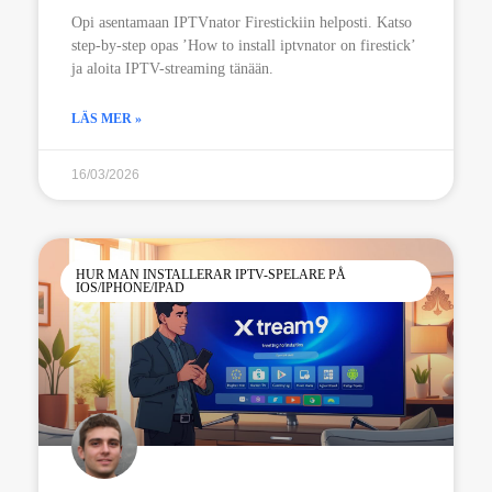
Opi asentamaan IPTVnator Firestickiin helposti. Katso
step-by-step opas ’How to install iptvnator on firestick’
ja aloita IPTV-streaming tänään.
LÄS MER »
16/03/2026
HUR MAN INSTALLERAR IPTV-SPELARE PÅ
IOS/IPHONE/IPAD