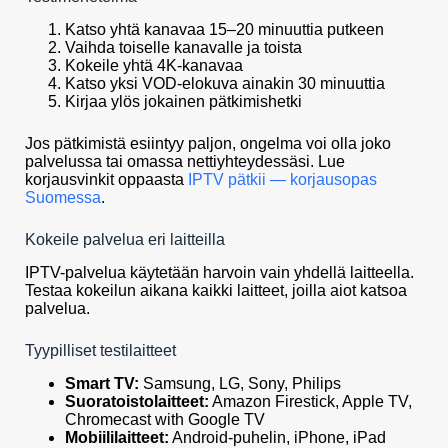
Katso yhtä kanavaa 15–20 minuuttia putkeen
Vaihda toiselle kanavalle ja toista
Kokeile yhtä 4K-kanavaa
Katso yksi VOD-elokuva ainakin 30 minuuttia
Kirjaa ylös jokainen pätkimishetki
Jos pätkimistä esiintyy paljon, ongelma voi olla joko
palvelussa tai omassa nettiyhteydessäsi. Lue
korjausvinkit oppaasta
IPTV pätkii — korjausopas
Suomessa
.
Kokeile palvelua eri laitteilla
IPTV-palvelua käytetään harvoin vain yhdellä laitteella.
Testaa kokeilun aikana kaikki laitteet, joilla aiot katsoa
palvelua.
Tyypilliset testilaitteet
Smart TV:
Samsung, LG, Sony, Philips
Suoratoistolaitteet:
Amazon Firestick, Apple TV,
Chromecast with Google TV
Mobiililaitteet:
Android-puhelin, iPhone, iPad