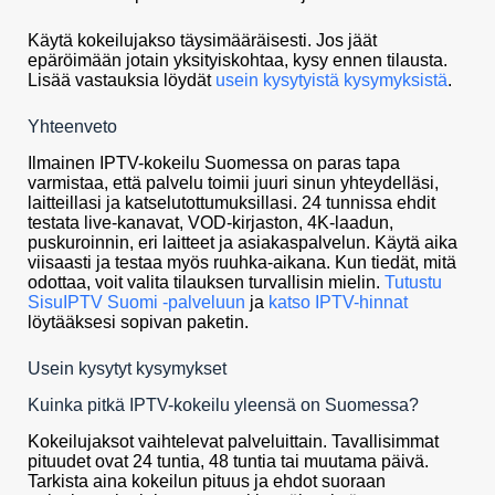
Käytä kokeilujakso täysimääräisesti. Jos jäät
epäröimään jotain yksityiskohtaa, kysy ennen tilausta.
Lisää vastauksia löydät
usein kysytyistä kysymyksistä
.
Yhteenveto
Ilmainen IPTV-kokeilu Suomessa on paras tapa
varmistaa, että palvelu toimii juuri sinun yhteydelläsi,
laitteillasi ja katselutottumuksillasi. 24 tunnissa ehdit
testata live-kanavat, VOD-kirjaston, 4K-laadun,
puskuroinnin, eri laitteet ja asiakaspalvelun. Käytä aika
viisaasti ja testaa myös ruuhka-aikana. Kun tiedät, mitä
odottaa, voit valita tilauksen turvallisin mielin.
Tutustu
SisuIPTV Suomi -palveluun
ja
katso IPTV-hinnat
löytääksesi sopivan paketin.
Usein kysytyt kysymykset
Kuinka pitkä IPTV-kokeilu yleensä on Suomessa?
Kokeilujaksot vaihtelevat palveluittain. Tavallisimmat
pituudet ovat 24 tuntia, 48 tuntia tai muutama päivä.
Tarkista aina kokeilun pituus ja ehdot suoraan