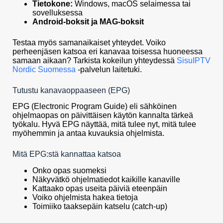
Tietokone:
Windows, macOS selaimessa tai
sovelluksessa
Android-boksit ja MAG-boksit
Testaa myös samanaikaiset yhteydet. Voiko
perheenjäsen katsoa eri kanavaa toisessa huoneessa
samaan aikaan? Tarkista kokeilun yhteydessä
SisuIPTV
Nordic Suomessa
-palvelun laitetuki.
Tutustu kanavaoppaaseen (EPG)
EPG (Electronic Program Guide) eli sähköinen
ohjelmaopas on päivittäisen käytön kannalta tärkeä
työkalu. Hyvä EPG näyttää, mitä tulee nyt, mitä tulee
myöhemmin ja antaa kuvauksia ohjelmista.
Mitä EPG:stä kannattaa katsoa
Onko opas suomeksi
Näkyvätkö ohjelmatiedot kaikille kanaville
Kattaako opas useita päiviä eteenpäin
Voiko ohjelmista hakea tietoja
Toimiiko taaksepäin katselu (catch-up)