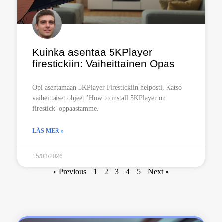
Kuinka asentaa 5KPlayer
firestickiin: Vaiheittainen Opas
Opi asentamaan 5KPlayer Firestickiin helposti. Katso
vaiheittaiset ohjeet ’How to install 5KPlayer on
firestick’ oppaastamme.
LÄS MER »
15/03/2026
« Previous
1
2
3
4
5
Next »