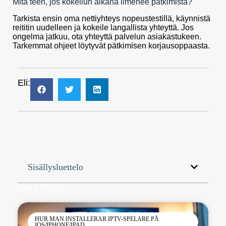
Mitä teen, jos kokeilun aikana ilmenee pätkimistä?
Tarkista ensin oma nettiyhteys nopeustestillä, käynnistä
reititin uudelleen ja kokeile langallista yhteyttä. Jos
ongelma jatkuu, ota yhteyttä palvelun asiakastukeen.
Tarkemmat ohjeet löytyvät pätkimisen korjausoppaasta.
Eli:
Sisällysluettelo
More Posts
HUR MAN INSTALLERAR IPTV-SPELARE PÅ
IOS/IPHONE/IPAD