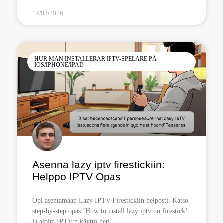
17/03/2026
HUR MAN INSTALLERAR IPTV-SPELARE PÅ
IOS/IPHONE/IPAD
Asenna lazy iptv firestickiin:
Helppo IPTV Opas
Opi asentamaan Lazy IPTV Firestickiin helposti. Katso
step-by-step opas ’How to install lazy iptv on firestick’
ja aloita IPTV:n käyttö heti.