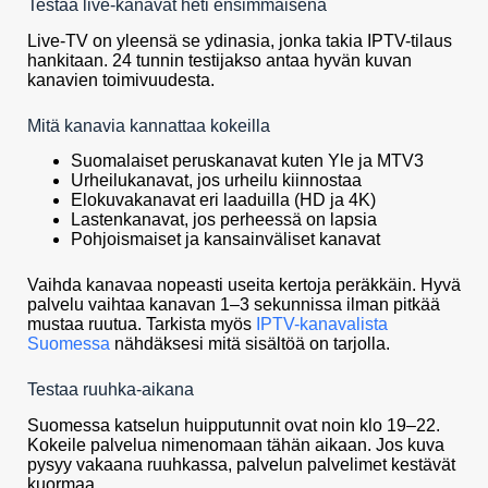
Testaa live-kanavat heti ensimmäisenä
Live-TV on yleensä se ydinasia, jonka takia IPTV-tilaus
hankitaan. 24 tunnin testijakso antaa hyvän kuvan
kanavien toimivuudesta.
Mitä kanavia kannattaa kokeilla
Suomalaiset peruskanavat kuten Yle ja MTV3
Urheilukanavat, jos urheilu kiinnostaa
Elokuvakanavat eri laaduilla (HD ja 4K)
Lastenkanavat, jos perheessä on lapsia
Pohjoismaiset ja kansainväliset kanavat
Vaihda kanavaa nopeasti useita kertoja peräkkäin. Hyvä
palvelu vaihtaa kanavan 1–3 sekunnissa ilman pitkää
mustaa ruutua. Tarkista myös
IPTV-kanavalista
Suomessa
nähdäksesi mitä sisältöä on tarjolla.
Testaa ruuhka-aikana
Suomessa katselun huipputunnit ovat noin klo 19–22.
Kokeile palvelua nimenomaan tähän aikaan. Jos kuva
pysyy vakaana ruuhkassa, palvelun palvelimet kestävät
kuormaa.