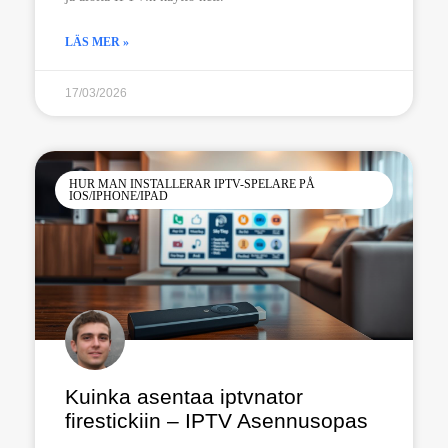
LÄS MER »
17/03/2026
HUR MAN INSTALLERAR IPTV-SPELARE PÅ
IOS/IPHONE/IPAD
Kuinka asentaa iptvnator
firestickiin – IPTV Asennusopas