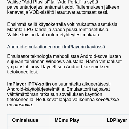
Valitse ”Add Playlist” tai ”Add Portal” ja syötä
palveluntarjoajasi antamat tiedot. Tallennuksen jälkeen
kanavat ja VOD-sisältö latautuvat automaattisesti.
Ensimmäisellä käyttökerralla voit mukauttaa asetuksia.
Määritä EPG-lähde ja säädä puskurointiasetuksia.
Valitse toiston laatu internetyhteytesi mukaan.
Android-emulaattorien rooli ImPlayerin käytössä
Emulaattoriteknologia mahdollistaa Android-sovellusten
sujuvan toiminnan Windows-alustalla. Nämä virtuaaliset
ympäristöt luovat täydellisen Android-kokemuksen
tietokoneellesi.
ImPlayer IPTV-soitin
on suunniteltu alkuperäisesti
Android-käyttöjärjestelmälle. Emulaattorit tarjoavat
välttämättömän ratkaisun sovelluksen käyttöön
tietokoneella. Ne tukevat laajaa valikoimaa
sovelluksia
eri
alustoilla
.
Ominaisuus
MEmu Play
LDPlayer