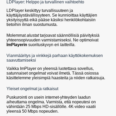
LDPlayer: Helppo ja turvallinen vaihtoehto
LDPlayer keskittyy turvallisuuteen ja
käyttäjäystävällisyyteen. Se kunnioittaa käyttäjien
yksityisyyttä eikä pääse käsiksi henkilökohtaisiin
tietoihin ilman suostumusta.
Molemmat
alustat
tarjoavat säännöllisiä päivityksiä
yhteensopivuuden varmistamiseksi. Ne optimoivat
ImPlayerin
suorituskyvyn eri
laitteilla
.
Vianmääritys ja vinkkejä parhaan käyttökokemuksen
saavuttamiseksi
Vaikka ImPlayer on yleensä luotettava sovellus,
satunnaiset ongelmat voivat ilmetä. Tässä osiossa
käsittelemme yleisimpiä haasteita ja niiden ratkaisuja.
Yleiset ongelmat ja ratkaisut
Puskurointi on usein internet-yhteyden laadun
aiheuttama ongelma. Varmista, että nopeutesi on
vähintään 25 Mbps HD-sisällölle. 4K-video vaatii
yleensä 50 Mbps nopeuden.