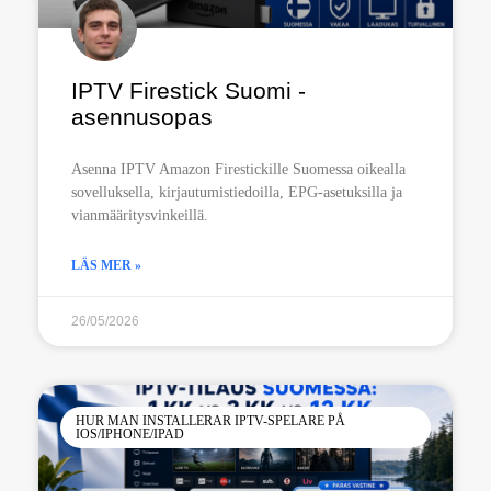
IPTV Firestick Suomi -
asennusopas
Asenna IPTV Amazon Firestickille Suomessa oikealla
sovelluksella, kirjautumistiedoilla, EPG-asetuksilla ja
vianmääritysvinkeillä.
LÄS MER »
26/05/2026
HUR MAN INSTALLERAR IPTV-SPELARE PÅ
IOS/IPHONE/IPAD