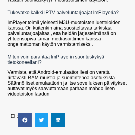
Tukevatko kaikki IPTV-palveluntarjoajat ImPlayeria?
ImPlayer toimii yleisesti M3U-muotoisten luetteloiden
kanssa. On kuitenkin aina suositeltavaa tarkistaa
palveluntarjoajaltasi, että heidän järjestelmänsä on
yhteensopiva tämän mediasoittimen kanssa
ongelmattoman käytön varmistamiseksi.
Miten voin parantaa ImPlayerin suorituskykyä
tietokoneellani?
Varmista, että Android-emulaattorillesi on varattu
riittävästi RAM-muistia ja suoritintehoa asetuksista.
Säännölliset emulaattorin ja itse sovelluksen päivitykset
auttavat myös saavuttamaan parhaan mahdollisen
videotoiston laadun.
Eli: