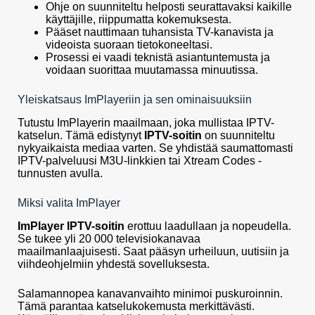
Ohje on suunniteltu helposti seurattavaksi kaikille
käyttäjille, riippumatta kokemuksesta.
Pääset nauttimaan tuhansista TV-kanavista ja
videoista suoraan tietokoneeltasi.
Prosessi ei vaadi teknistä asiantuntemusta ja
voidaan suorittaa muutamassa minuutissa.
Yleiskatsaus ImPlayeriin ja sen ominaisuuksiin
Tutustu ImPlayerin maailmaan, joka mullistaa IPTV-
katselun. Tämä edistynyt
IPTV-soitin
on suunniteltu
nykyaikaista mediaa varten. Se yhdistää saumattomasti
IPTV-palveluusi M3U-linkkien tai Xtream Codes -
tunnusten avulla.
Miksi valita ImPlayer
ImPlayer IPTV-soitin
erottuu laadullaan ja nopeudella.
Se tukee yli 20 000 televisiokanavaa
maailmanlaajuisesti. Saat pääsyn urheiluun, uutisiin ja
viihdeohjelmiin yhdestä sovelluksesta.
Salamannopea kanavanvaihto minimoi puskuroinnin.
Tämä parantaa katselukokemusta merkittävästi.