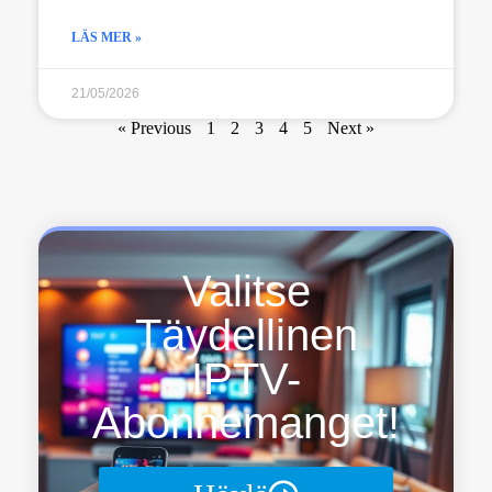
LÄS MER »
21/05/2026
« Previous
1
2
3
4
5
Next »
Valitse
Täydellinen
IPTV-
Abonnemanget!