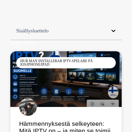
Sisällysluettelo
More Posts
HUR MAN INSTALLERAR IPTV-SPELARE PÅ
IOS/IPHONE/IPAD
Hämmennyksestä selkeyteen:
Mitä IPTV on – ja miten se toimii