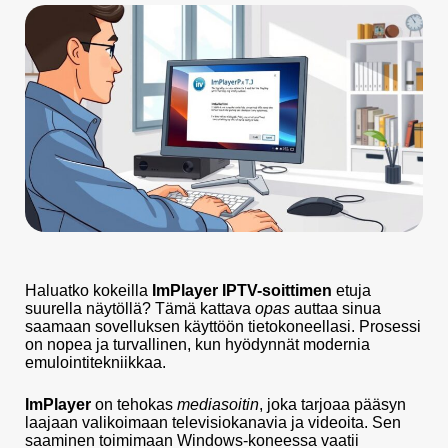
Haluatko kokeilla
ImPlayer IPTV-soittimen
etuja
suurella näytöllä? Tämä kattava
opas
auttaa sinua
saamaan sovelluksen käyttöön tietokoneellasi. Prosessi
on nopea ja turvallinen, kun hyödynnät modernia
emulointitekniikkaa.
ImPlayer
on tehokas
mediasoitin
, joka tarjoaa pääsyn
laajaan valikoimaan televisiokanavia ja videoita. Sen
saaminen toimimaan Windows-koneessa vaatii