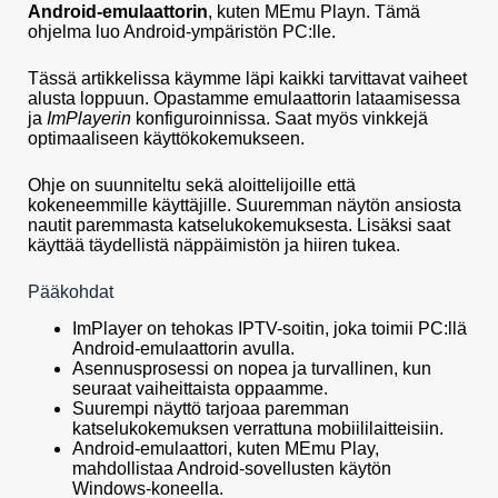
Android-emulaattorin
, kuten MEmu Playn. Tämä
ohjelma luo Android-ympäristön PC:lle.
Tässä artikkelissa käymme läpi kaikki tarvittavat vaiheet
alusta loppuun. Opastamme emulaattorin lataamisessa
ja
ImPlayerin
konfiguroinnissa. Saat myös vinkkejä
optimaaliseen käyttökokemukseen.
Ohje on suunniteltu sekä aloittelijoille että
kokeneemmille käyttäjille. Suuremman näytön ansiosta
nautit paremmasta katselukokemuksesta. Lisäksi saat
käyttää täydellistä näppäimistön ja hiiren tukea.
Pääkohdat
ImPlayer on tehokas IPTV-soitin, joka toimii PC:llä
Android-emulaattorin avulla.
Asennusprosessi on nopea ja turvallinen, kun
seuraat vaiheittaista oppaamme.
Suurempi näyttö tarjoaa paremman
katselukokemuksen verrattuna mobiililaitteisiin.
Android-emulaattori, kuten MEmu Play,
mahdollistaa Android-sovellusten käytön
Windows-koneella.