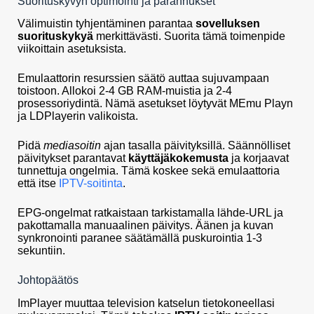
Suorituskyvyn optimointi ja parannukset
Välimuistin tyhjentäminen parantaa
sovelluksen
suorituskykyä
merkittävästi. Suorita tämä toimenpide
viikoittain asetuksista.
Emulaattorin resurssien säätö auttaa sujuvampaan
toistoon. Allokoi 2-4 GB RAM-muistia ja 2-4
prosessoriydintä. Nämä asetukset löytyvät MEmu Playn
ja LDPlayerin valikoista.
Pidä
mediasoitin
ajan tasalla päivityksillä. Säännölliset
päivitykset parantavat
käyttäjäkokemusta
ja korjaavat
tunnettuja ongelmia. Tämä koskee sekä emulaattoria
että itse
IPTV-soitinta
.
EPG-ongelmat ratkaistaan tarkistamalla lähde-URL ja
pakottamalla manuaalinen päivitys. Äänen ja kuvan
synkronointi paranee säätämällä puskurointia 1-3
sekuntiin.
Johtopäätös
ImPlayer muuttaa television katselun tietokoneellasi