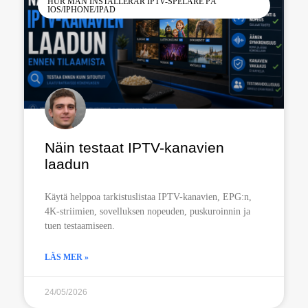
HUR MAN INSTALLERAR IPTV-SPELARE PÅ
IOS/IPHONE/IPAD
Näin testaat IPTV-kanavien
laadun
Käytä helppoa tarkistuslistaa IPTV-kanavien, EPG:n,
4K-striimien, sovelluksen nopeuden, puskuroinnin ja
tuen testaamiseen.
LÄS MER »
24/05/2026