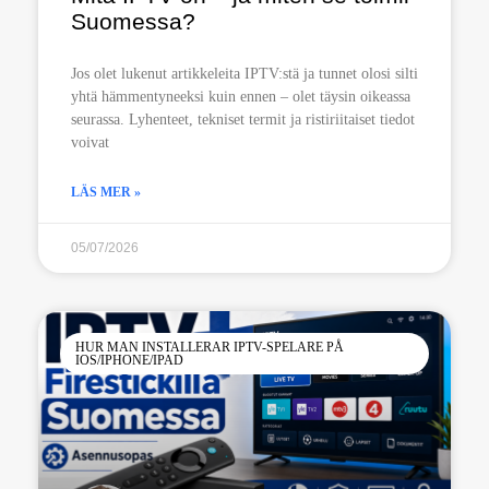
Suomessa?
Jos olet lukenut artikkeleita IPTV:stä ja tunnet olosi silti
yhtä hämmentyneeksi kuin ennen – olet täysin oikeassa
seurassa. Lyhenteet, tekniset termit ja ristiriitaiset tiedot
voivat
LÄS MER »
05/07/2026
HUR MAN INSTALLERAR IPTV-SPELARE PÅ
IOS/IPHONE/IPAD