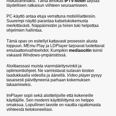
mukavammaksi. Tämä tehokas
IPTV-soitin
tarjoaa
täydellisen ratkaisun viihteen seuraamiseen.
PC-käyttö antaa etuja verrattuna mobiililaitteisiin.
Suurempi näyttö parantaa katselukokemusta
merkittävästi. Näppäimistön ja hiiren tuki helpottaa
ohjelmien hallintaa.
Tämä
opas
on esitellyt kattavasti prosessin alusta
loppuun. MEmu Play ja LDPlayer tarjoavat luotettavat
emulaattorivaihtoehdot. Kumpikin
mediasoitin
toimii
vakaasti Windows-ympäristössä.
Aloittaessasi muista vianmääritysvinkit ja
optimointiohjeet. Ne varmistavat sulavan toiston
laadukkaalla videolla ja äänellä.
Video player
pysyy
tasaisesti päivittyneenä parhaan kokemuksen
takaamiseksi.
ImPlayer sopii sekä aloittelijoille että kokeneille
käyttäjille. Sen moderni käyttöliittymä on helppo
omaksua. Lopullinen tavoite on nauttia rajattomasta
viihteestä tietokoneellasi.