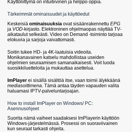
Käyttöliittymä on intuitiivinen ja helppo oppia.
Tärkeimmät ominaisuudet ja käyttöedut
Keskeisiä
ominaisuuksia
ovat sisäänrakennettu
EPG
ja
VOD
-kirjasto. Elektroninen ohjelmaopas näyttää TV-
aikataulut selkeästi. Video on Demand -toiminto tarjoaa
elokuvia ja sarjoja vaivattomasti.
Soitin tukee HD- ja 4K-laatuisia videoita.
Monikanavainen katselu mahdollistaa useiden
ohjelmien seuraamisen samanaikaisesti. Voit luoda
suosikkiluetteloita ja mukauttaa asettelua.
ImPlayer
ei sisällä sisältöä itse, vaan toimii älykkäänä
mediasoittimena
. Tämä antaa täyden vapauden valita
haluamasi IPTV-palveluntarjoajan.
How to install ImPlayer on Windows/ PC:
Asennusohjeet
Suorita nämä vaiheet saadaksesi ImPlayerin käyttöön
Windows-järjestelmässä. Prosessi on suoraviivainen
kun seuraat tarkasti ohjeita.