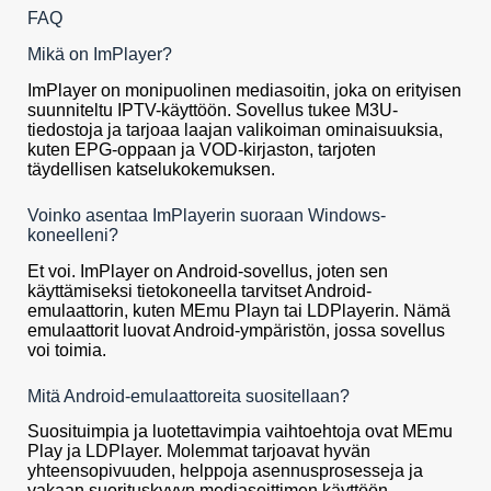
FAQ
Mikä on ImPlayer?
ImPlayer on monipuolinen mediasoitin, joka on erityisen
suunniteltu IPTV-käyttöön. Sovellus tukee M3U-
tiedostoja ja tarjoaa laajan valikoiman ominaisuuksia,
kuten EPG-oppaan ja VOD-kirjaston, tarjoten
täydellisen katselukokemuksen.
Voinko asentaa ImPlayerin suoraan Windows-
koneelleni?
Et voi. ImPlayer on Android-sovellus, joten sen
käyttämiseksi tietokoneella tarvitset Android-
emulaattorin, kuten MEmu Playn tai LDPlayerin. Nämä
emulaattorit luovat Android-ympäristön, jossa sovellus
voi toimia.
Mitä Android-emulaattoreita suositellaan?
Suosituimpia ja luotettavimpia vaihtoehtoja ovat MEmu
Play ja LDPlayer. Molemmat tarjoavat hyvän
yhteensopivuuden, helppoja asennusprosesseja ja
vakaan suorituskyvyn mediasoittimen käyttöön.