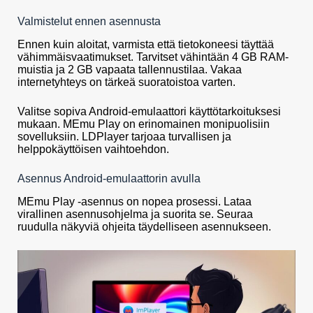
Valmistelut ennen asennusta
Ennen kuin aloitat, varmista että tietokoneesi täyttää
vähimmäisvaatimukset. Tarvitset vähintään 4 GB RAM-
muistia ja 2 GB vapaata tallennustilaa. Vakaa
internetyhteys on tärkeä suoratoistoa varten.
Valitse sopiva Android-emulaattori käyttötarkoituksesi
mukaan. MEmu Play on erinomainen monipuolisiin
sovelluksiin. LDPlayer tarjoaa turvallisen ja
helppokäyttöisen vaihtoehdon.
Asennus Android-emulaattorin avulla
MEmu Play -asennus on nopea prosessi. Lataa
virallinen asennusohjelma ja suorita se. Seuraa
ruudulla näkyviä ohjeita täydelliseen asennukseen.