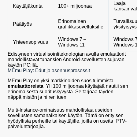
Laaja
Käyttäjäkunta
100+ miljoonaa
kansainvä
Erinomainen
Turvallisuu
Päättyös
grafiikkasovelluksille
yksityisyys
Windows 7 –
Windows 7
Yhteensopivuus
Windows 11
Windows 
Edistyneen virtualisointiteknologian avulla emulaattorit
mahdollistavat tuhansien Android-sovellusten sujuvan
käytön PC:llä.
MEmu Play: Edut ja asennusprosessit
MEmu Play on yksi markkinoiden suosituimmista
emulaattoreista
. Yli 100 miljoonaa käyttäjää nauttii sen
erinomaisesta suorituskyvystä. Se tarjoaa täyden
näppäimistön ja hiiren tuen.
Multi-Instance-ominaisuus mahdollistaa useiden
sovellusten samanaikaisen käytön. Tämä on erityisen
hyödyllistä perheille tai käyttäjille, joilla on useita IPTV-
palveluntarjoajia.