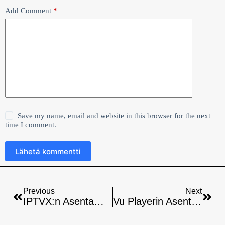
Add Comment
*
Save my name, email and website in this browser for the next
time I comment.
Lähetä kommentti
Previous
Next
IPTVX:n Asentaminen Windows/PC:lle: Vaiheittainen Opas
Vu Playerin Asentaminen Älytv:hen – Ohjeet