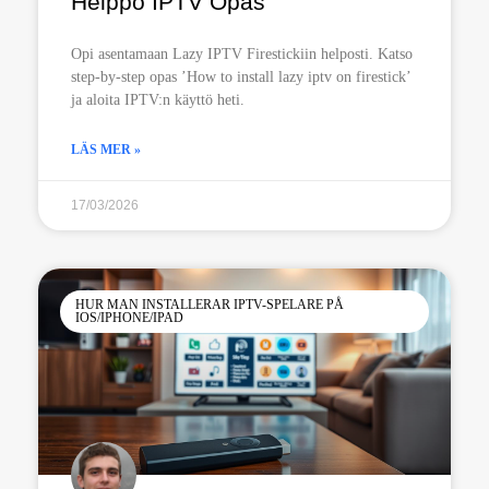
Helppo IPTV Opas
Opi asentamaan Lazy IPTV Firestickiin helposti. Katso
step-by-step opas ’How to install lazy iptv on firestick’
ja aloita IPTV:n käyttö heti.
LÄS MER »
17/03/2026
HUR MAN INSTALLERAR IPTV-SPELARE PÅ
IOS/IPHONE/IPAD