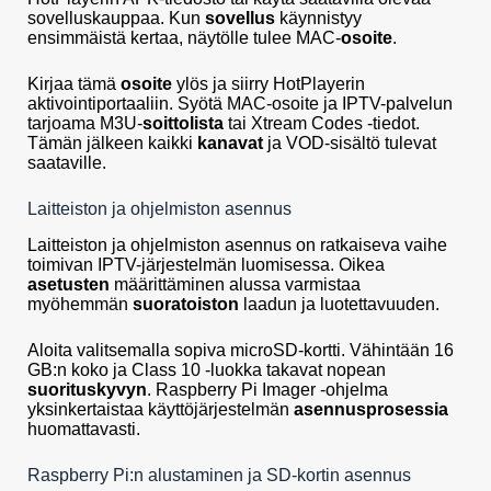
sovelluskauppaa. Kun
sovellus
käynnistyy
ensimmäistä kertaa, näytölle tulee MAC-
osoite
.
Kirjaa tämä
osoite
ylös ja siirry HotPlayerin
aktivointiportaaliin. Syötä MAC-osoite ja IPTV-palvelun
tarjoama M3U-
soittolista
tai Xtream Codes -tiedot.
Tämän jälkeen kaikki
kanavat
ja VOD-sisältö tulevat
saataville.
Laitteiston ja ohjelmiston asennus
Laitteiston ja ohjelmiston asennus on ratkaiseva vaihe
toimivan IPTV-järjestelmän luomisessa. Oikea
asetusten
määrittäminen alussa varmistaa
myöhemmän
suoratoiston
laadun ja luotettavuuden.
Aloita valitsemalla sopiva microSD-kortti. Vähintään 16
GB:n koko ja Class 10 -luokka takavat nopean
suorituskyvyn
. Raspberry Pi Imager -ohjelma
yksinkertaistaa käyttöjärjestelmän
asennusprosessia
huomattavasti.
Raspberry Pi:n alustaminen ja SD-kortin asennus