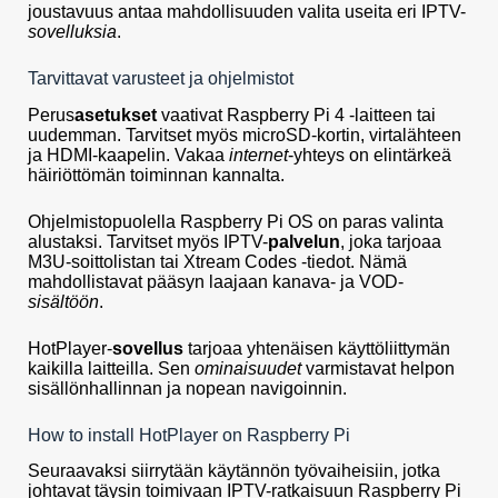
joustavuus antaa mahdollisuuden valita useita eri IPTV-
sovelluksia
.
Tarvittavat varusteet ja ohjelmistot
Perus
asetukset
vaativat Raspberry Pi 4 -laitteen tai
uudemman. Tarvitset myös microSD-kortin, virtalähteen
ja HDMI-kaapelin. Vakaa
internet
-yhteys on elintärkeä
häiriöttömän toiminnan kannalta.
Ohjelmistopuolella Raspberry Pi OS on paras valinta
alustaksi. Tarvitset myös IPTV-
palvelun
, joka tarjoaa
M3U-soittolistan tai Xtream Codes -tiedot. Nämä
mahdollistavat pääsyn laajaan kanava- ja VOD-
sisältöön
.
HotPlayer-
sovellus
tarjoaa yhtenäisen käyttöliittymän
kaikilla laitteilla. Sen
ominaisuudet
varmistavat helpon
sisällönhallinnan ja nopean navigoinnin.
How to install HotPlayer on Raspberry Pi
Seuraavaksi siirrytään käytännön työvaiheisiin, jotka
johtavat täysin toimivaan IPTV-ratkaisuun Raspberry Pi