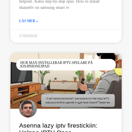
helposti. Katso step-by-step opas: How to install
shameltv on samsung smart tv.
LÄS MER »
17/03/2026
HUR MAN INSTALLERAR IPTV-SPELARE PÅ
IOS/IPHONE/IPAD
Asenna lazy iptv firestickiin: