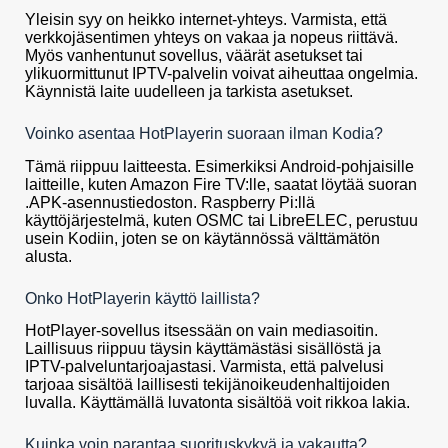
Yleisin syy on heikko internet-yhteys. Varmista, että
verkkojäsentimen yhteys on vakaa ja nopeus riittävä.
Myös vanhentunut sovellus, väärät asetukset tai
ylikuormittunut IPTV-palvelin voivat aiheuttaa ongelmia.
Käynnistä laite uudelleen ja tarkista asetukset.
Voinko asentaa HotPlayerin suoraan ilman Kodia?
Tämä riippuu laitteesta. Esimerkiksi Android-pohjaisille
laitteille, kuten Amazon Fire TV:lle, saatat löytää suoran
.APK-asennustiedoston. Raspberry Pi:llä
käyttöjärjestelmä, kuten OSMC tai LibreELEC, perustuu
usein Kodiin, joten se on käytännössä välttämätön
alusta.
Onko HotPlayerin käyttö laillista?
HotPlayer-sovellus itsessään on vain mediasoitin.
Laillisuus riippuu täysin käyttämästäsi sisällöstä ja
IPTV-palveluntarjoajastasi. Varmista, että palvelusi
tarjoaa sisältöä laillisesti tekijänoikeudenhaltijoiden
luvalla. Käyttämällä luvatonta sisältöä voit rikkoa lakia.
Kuinka voin parantaa suorituskykyä ja vakautta?