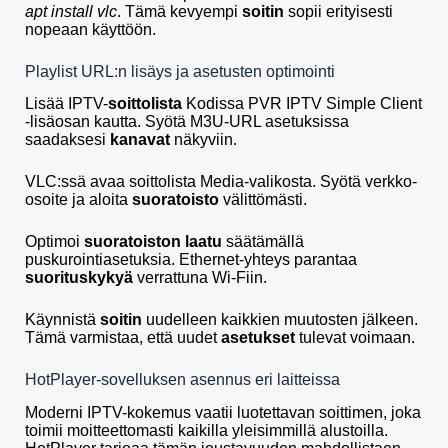
apt install vlc
. Tämä kevyempi
soitin
sopii erityisesti
nopeaan käyttöön.
Playlist URL:n lisäys ja asetusten optimointi
Lisää IPTV-
soittolista
Kodissa PVR IPTV Simple Client
-lisäosan kautta. Syötä M3U-URL asetuksissa
saadaksesi
kanavat
näkyviin.
VLC:ssä avaa soittolista Media-valikosta. Syötä verkko-
osoite ja aloita
suoratoisto
välittömästi.
Optimoi
suoratoiston laatu
säätämällä
puskurointiasetuksia. Ethernet-yhteys parantaa
suorituskykyä
verrattuna Wi-Fiin.
Käynnistä
soitin
uudelleen kaikkien muutosten jälkeen.
Tämä varmistaa, että uudet
asetukset
tulevat voimaan.
HotPlayer-sovelluksen asennus eri laitteissa
Moderni IPTV-kokemus vaatii luotettavan soittimen, joka
toimii moitteettomasti kaikilla yleisimmillä alustoilla.