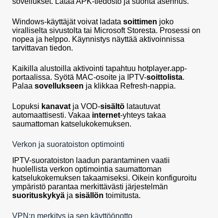
sovellukset. Lataa APK-tiedosto ja suorita asennus.
Windows-käyttäjät voivat ladata
soittimen
joko
viralliselta sivustolta tai Microsoft Storesta. Prosessi on
nopea ja helppo. Käynnistys näyttää aktivoinnissa
tarvittavan tiedon.
Kaikilla alustoilla aktivointi tapahtuu hotplayer.app-
portaalissa. Syötä MAC-osoite ja IPTV-
soittolista
.
Palaa
sovellukseen
ja klikkaa Refresh-nappia.
Lopuksi
kanavat
ja VOD-
sisältö
latautuvat
automaattisesti. Vakaa
internet
-yhteys takaa
saumattoman katselukokemuksen.
Verkon ja suoratoiston optimointi
IPTV-suoratoiston laadun parantaminen vaatii
huolellista verkon optimointia saumattoman
katselukokemuksen takaamiseksi. Oikein konfiguroitu
ympäristö parantaa merkittävästi järjestelmän
suorituskykyä
ja
sisällön
toimitusta.
VPN:n merkitys ja sen käyttöönotto