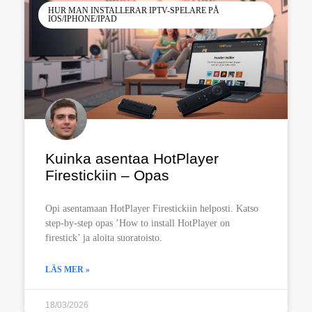
HUR MAN INSTALLERAR IPTV-SPELARE PÅ
IOS/IPHONE/IPAD
Kuinka asentaa HotPlayer
Firestickiin – Opas
Opi asentamaan HotPlayer Firestickiin helposti. Katso
step-by-step opas ’How to install HotPlayer on
firestick’ ja aloita suoratoisto.
LÄS MER »
18/03/2026