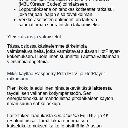
(M3U/Xtream Codes) toimiakseen.
Lopputuloksena on tehokas kotiteatteriratkaisu,
joka tarjoaa laajan sisältövalikoiman.
Verkko-asetusten optimointi on tärkeää
saumattoman suoratoiston takaamiseksi.
Yleiskatsaus ja valmistelut
Tässä osiossa käsittelemme tärkeimpiä
valmisteluvaiheita, jotka varmistavat sulavan HotPlayer-
kokemuksen. Huolellinen suunnittelu auttaa välttämään
yleisimpiä ongelmia.
Miksi käyttää Raspberry Pi:tä IPTV- ja HotPlayer-
ratkaisuun
Pieni koko ja edullinen hinta tekevät tästä
laitteesta
täydellisen valinnan kotiympäristöön. Sen
energiatehokkuus mahdollistaa pitkäaikaisen käytön
ilman suuria sähkölaskuja.
Laite tukee laadukasta
suoratoistoa
Full HD- ja 4K-
resoluutioissa. Tämä takaa erinomaisen
katselukokemuksen kaikelle
sisällölle
. Alustan