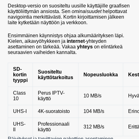
Desktop-versio on suositeltu uusille käyttäjille graafisen
käyttöliittymän ansiosta. Sen
ominaisuudet
helpottavat
navigointia merkittävästi. Kortin kirjoittamisen jälkeen
laite kytketään näyttöön ja verkkoon.
Ensimmäinen käynnistys ohjaa alkumäärityksen läpi.
Kielen, aikavyöhykkeen ja
internet
-yhteyden
asettaminen on tärkeää. Vakaa
yhteys
on elintärkeä
seuraavien vaiheiden kannalta.
SD-
Suositeltu
kortin
Nopeusluokka
Kes
käyttötarkoitus
tyyppi
Class
Perus IPTV-
10 MB/s
Hyv
10
käyttö
UHS-I
4K-suoratoisto
104 MB/s
Erin
UHS-
Professionaali
312 MB/s
Eritt
II
käyttö
Päivitykset ja tarvittavien pakettien asentaminen