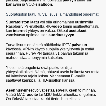
plussia. Järjestelmä mahdollistaa
pääsyn
tuhansiin
kanaviin
ja VOD-
sisältöön
.
Suoratoiston laatu, turvallisuus ja mahdolliset ongelmat
Suoratoiston
laatu
voi olla erinomainen uusimmilla
Raspberry Pi -malleilla. 4K-
video
toimii moitteettomasti,
kun
internet
-yhteys on vakaa. Oikeat
asetukset
varmistavat optimaalisen
suorituskyvyn
.
Turvallisuus on tärkeä näkökohta IPTV-
palvelun
käytössä. VPN:n käyttö suojalla yksityisyyttä ja estää
seurannan. PureVPN tarjoaa 31 päivän takuun ja
mahdollistaa anonyymin katselun.
Yleisimpiä ongelmia ovat puskurointi ja
yhteyskatkokset. Nämä johtuvat usein heikosta verkosta
tai laitteiston rajoituksista. Vanhemmat Pi-mallit
saattavat kamppailla HD-sisällön kanssa.
Asennus
virheet voivat estää
sovelluksen
toiminnan.
Väärä MAC-
osoite
tai M3U-linkki aiheuttaa ongelmia.
On tärkeää tarkistaa kaikki tiedot huolellisesti.