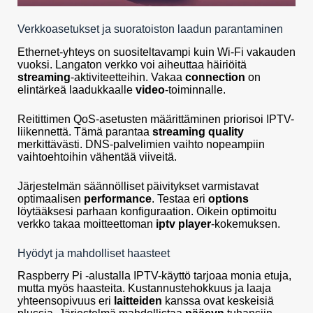
Verkkoasetukset ja suoratoiston laadun parantaminen
Ethernet-yhteys on suositeltavampi kuin Wi-Fi vakauden
vuoksi. Langaton verkko voi aiheuttaa häiriöitä
streaming
-aktiviteetteihin. Vakaa
connection
on
elintärkeä laadukkaalle
video
-toiminnalle.
Reitittimen QoS-asetusten määrittäminen priorisoi IPTV-
liikennettä. Tämä parantaa
streaming quality
merkittävästi. DNS-palvelimien vaihto nopeampiin
vaihtoehtoihin vähentää viiveitä.
Järjestelmän säännölliset päivitykset varmistavat
optimaalisen
performance
. Testaa eri
options
löytääksesi parhaan konfiguraation. Oikein optimoitu
verkko takaa moitteettoman
iptv player
-kokemuksen.
Hyödyt ja mahdolliset haasteet
Raspberry Pi -alustalla IPTV-käyttö tarjoaa monia etuja,
mutta myös haasteita. Kustannustehokkuus ja laaja
yhteensopivuus eri
laitteiden
kanssa ovat keskeisiä