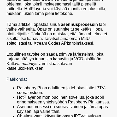
ohjelma, joka toimii moitteettomasti tällä pienellä
laitteella. HotPlayeria voi käyttää monilla eri alustoilla,
mukaan lukien tämä pieni tietokone.
Tämä artikkeli opastaa sinua
asennusprosessin
läpi
vaihe vaiheelta. Opas on suunniteltu selkeäksi, jopa
aloittelijoille. Tärkeää on muistaa, että tämä ohjelma ei
sisällä itse kanavia. Tarvitset aina oman M3U-
soittolistasi tai Xtream Codes API:n toimiaksesi.
Lopullinen tavoite on saada toimiva järjestelmä, joka
tarjoaa pääsyn tuhansiin kanaviin ja VOD-sisältöön.
Kattava
määritys
varmistaa sulavan
katselukokemuksen.
Pääkohdat
Raspberry Pi on edullinen ja tehokas laite IPTV-
suoratoistoon.
HotPlayer on monipuolinen sovellus, joka sopii
erinomaiseen yhteistyöhön Raspberry Pin kanssa.
Asennusprosessi on suoraviivainen ja tämä opas
käy sen läpi vaiheittain.
Ohjelma vaatii käyttäjän oman IPTV-tilauksen