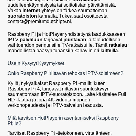
uudelleenkäynnistystä tai soittolistan päivittämistä.
Vakaa
internet
-yhteys on tärkeä saumattoman
suoratoiston
kannalta. Tukea saat osoitteesta
contact@premiumdutchiptv.nl
.
Raspberry Pi ja HotPlayer yhdistettynä laadukkaaseen
IPTV-
palveluun
tarjoavat
joustavan
ja taloudellisen
vaihtoehdon perinteisille TV-ratkaisuille. Tämä
ratkaisu
mahdollistaa pääsyn tuhansiin kanaviin eri
laitteilla
.
Usein Kysytyt Kysymykset
Onko Raspberry Pi riittävän tehokas IPTV-soittimeen?
Kyllä, nykyaikaiset Raspberry Pi -mallit, kuten
Raspberry Pi 4, tarjoavat riittävän suorituskyvyn
saumattomaan IPTV-suoratoistoon. Laite käsittelee Full
HD -laatua ja jopa 4K-videota riippuen
verkonopeudesta ja IPTV-palvelun laadusta.
Mitä tarvitsen HotPlayerin asentamiseksi Raspberry
Pi:lle?
Tarvitset Raspberry Pi -tietokoneen, virtalähteen,