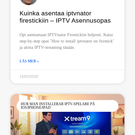
Kuinka asentaa iptvnator
firestickiin – IPTV Asennusopas
Opi asentamaan IPTVnator Firestickiin helposti. Katso
step-by-step opas ’How to install iptvnator on firestick’
ja aloita IPTV-streaming tänään.
LÄS MER »
16/03/2026
HUR MAN INSTALLERAR IPTV-SPELARE PÅ
IOS/IPHONE/IPAD