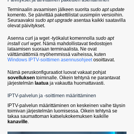
Terminaalin avaamisen jälkeen suorita
sudo apt update
komento. Se päivittää pakettilistat uusimpiin versioihin.
Seuraavaksi
sudo apt upgrade
asentaa kaikki saatavilla
olevat päivitykset.
Asenna curl ja wget -työkalut komennolla
sudo apt
install curl wget
. Nämä mahdollistavat tiedostojen
lataamisen suoraan terminaalista. Ne ovat
välttämättömiä myöhemmissä vaiheissa, kuten
Windows IPTV-soittimen asennusohjeet
osoittavat.
Nämä peruskonfiguraatiot luovat vakaat pohjat
sovelluksen
toiminalle. Oikein tehtynä ne parantavat
järjestelmän
laatua
ja vakautta huomattavasti.
IPTV-palvelun ja -soittimen määrittäminen
IPTV-palvelun määrittäminen on keskeinen vaihe täysin
toimivan järjestelmän luomisessa. Oikein tehtynä se
takaa saumattoman katselukokemuksen kaikille
kanaville
.