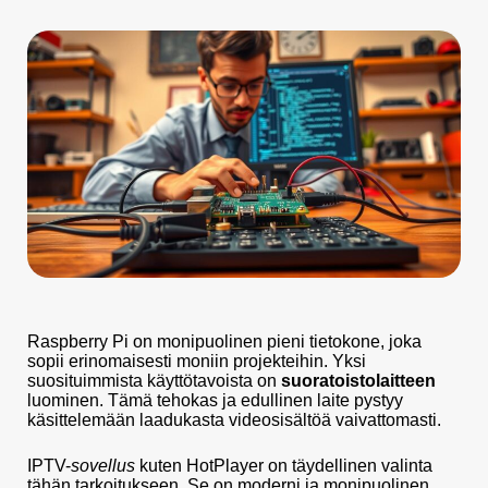
Raspberry Pi on monipuolinen pieni tietokone, joka
sopii erinomaisesti moniin projekteihin. Yksi
suosituimmista käyttötavoista on
suoratoistolaitteen
luominen. Tämä tehokas ja edullinen laite pystyy
käsittelemään laadukasta videosisältöä vaivattomasti.
IPTV-
sovellus
kuten HotPlayer on täydellinen valinta
tähän tarkoitukseen. Se on moderni ja monipuolinen