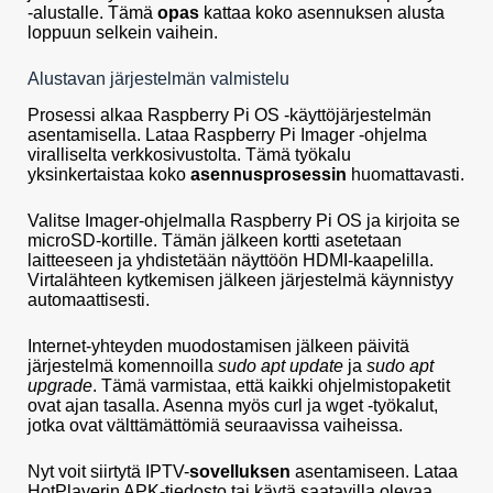
-alustalle. Tämä
opas
kattaa koko asennuksen alusta
loppuun selkein vaihein.
Alustavan järjestelmän valmistelu
Prosessi alkaa Raspberry Pi OS -käyttöjärjestelmän
asentamisella. Lataa Raspberry Pi Imager -ohjelma
viralliselta verkkosivustolta. Tämä työkalu
yksinkertaistaa koko
asennusprosessin
huomattavasti.
Valitse Imager-ohjelmalla Raspberry Pi OS ja kirjoita se
microSD-kortille. Tämän jälkeen kortti asetetaan
laitteeseen ja yhdistetään näyttöön HDMI-kaapelilla.
Virtalähteen kytkemisen jälkeen järjestelmä käynnistyy
automaattisesti.
Internet-yhteyden muodostamisen jälkeen päivitä
järjestelmä komennoilla
sudo apt update
ja
sudo apt
upgrade
. Tämä varmistaa, että kaikki ohjelmistopaketit
ovat ajan tasalla. Asenna myös curl ja wget -työkalut,
jotka ovat välttämättömiä seuraavissa vaiheissa.
Nyt voit siirtytä IPTV-
sovelluksen
asentamiseen. Lataa
HotPlayerin APK-tiedosto tai käytä saatavilla olevaa