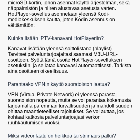
microSD-kortin, johon asennat käyttöjärjestelmän, sekä
näppäimistön ja hiiren alustavaa asetusta varten.
HotPlayer-sovellus asennetaan yleensä Kodi-
mediakeskuksen kautta, joten Kodin asennus on
välttämätön.
Kuinka lisään IPTV-kanavani HotPlayeriin?
Kanavat lisätään yleensä soittolistana (playlist).
Tarvitset palveluntarjoajaltasi saamasi M3U-URL-
osoitteen. Syötä tämä osoite HotPlayer-sovelluksen
asetuksiin, ja se lataa kanavasi automaattisesti. Tarkista
aina osoitteen oikeellisuus.
Parantaako VPN:n käyttö suoratoiston laatua?
VPN (Virtual Private Network) ei yleensä parasta
suoratoiston nopeutta, mutta se voi parantaa kokemusta
tarjoamalla paremman turvallisuuden ja mahdollisuuden
ohittaa maantieteelliset rajoitukset. Se voi auttaa, jos
kohtaat katkosia palveluntarjoajasi verkon
ruuhkautumisen vuoksi.
Miksi videonlaatu on heikkoa tai striimaus pätkii?