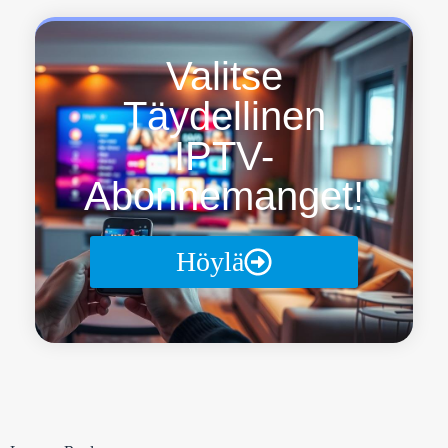
Valitse
Täydellinen
IPTV-
Abonnemanget!
Höylä