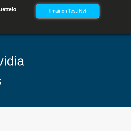
uettelo
Ilmainen Testi Nyt
idia
s