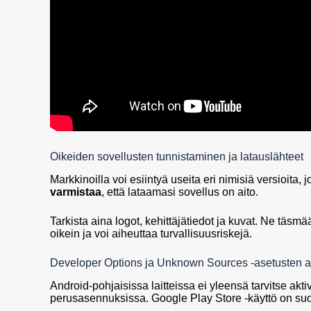
Oikeiden sovellusten tunnistaminen ja latauslähteet
Markkinoilla voi esiintyä useita eri nimisiä versioita, 
varmistaa
, että lataamasi sovellus on aito.
Tarkista aina logot, kehittäjätiedot ja kuvat. Ne täsmää
oikein ja voi aiheuttaa turvallisuusriskejä.
Developer Options ja Unknown Sources -asetusten ak
Android-pohjaisissa laitteissa ei yleensä tarvitse akt
perusasennuksissa. Google Play Store -käyttö on suo