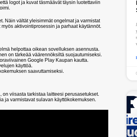
että logot ja kuvat täsmäävät täysin luotettaviin
oimi.
t. Näin vältät yleisimmät ongelmat ja varmistat
 myös aktivointiprosessin ja parhaat käytännöt.
telmä helpottaa oikean sovelluksen asennusta.
nen on tärkeää väärennöksiltä suojautumiseksi.
uoraviivainen Google Play Kaupan kautta.
elujen käyttöä.
tokokemuksen saavuttamiseksi.
n viisasta tarkistaa laitteesi perusasetukset.
mia ja varmistavat sulavan käyttökokemuksen.