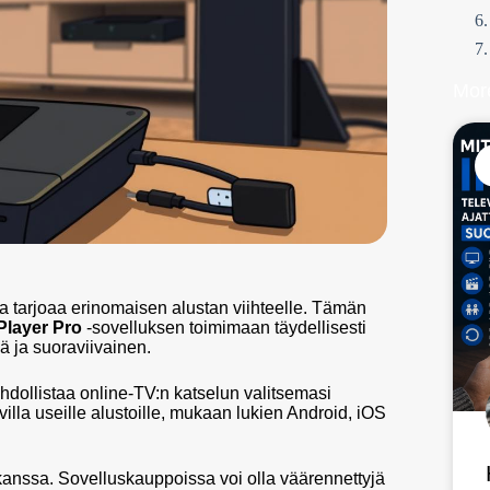
Mor
ka tarjoaa erinomaisen alustan viihteelle. Tämän
Player Pro
-sovelluksen toimimaan täydellisesti
eä ja suoraviivainen.
dollistaa online-TV:n katselun valitsemasi
illa useille alustoille, mukaan lukien Android, iOS
kanssa. Sovelluskauppoissa voi olla väärennettyjä