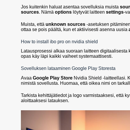
Jos kuitenkin haluat asentaa sovelluksia muista
sou
sources
. Nämä
options
löytyvät laitteen
settings
-va
Muista, että
unknown sources
-asetuksen pitäminen p
ottaa se pois päältä, kun et aktiivisesti asenna uusia
How to install ibo pro on nvidia shield
Latausprosessi alkaa suoraan laitteen digitaalisesta
opas käy läpi kaikki vaiheet systemaattisesti.
Sovelluksen lataaminen Google Play Storesta
Avaa
Google Play Store
Nvidia Shield -laitteellasi.
nimistä sovellusta. Huomaa, että oikea nimi on tarkal
Tarkista kehittäjätiedot ja logo varmistaaksesi, että 
aloittaaksesi latauksen.