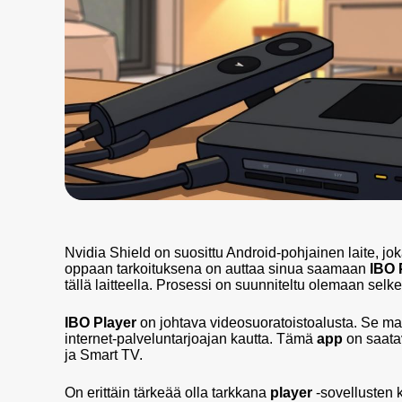
Nvidia Shield on suosittu Android-pohjainen laite, jo
oppaan tarkoituksena on auttaa sinua saamaan
IBO 
tällä laitteella. Prosessi on suunniteltu olemaan selk
IBO Player
on johtava videosuoratoistoalusta. Se mah
internet-palveluntarjoajan kautta. Tämä
app
on saatav
ja Smart TV.
On erittäin tärkeää olla tarkkana
player
-sovellusten 