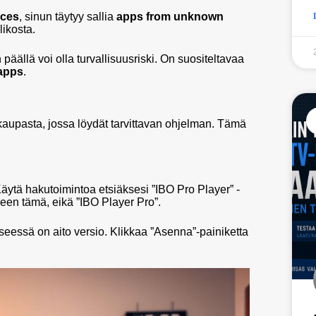
rces
, sinun täytyy sallia
apps from unknown
likosta.
äällä voi olla turvallisuusriski. On suositeltavaa
apps
.
 kaupasta, jossa löydät tarvittavan ohjelman. Tämä
 Käytä hakutoimintoa etsiäksesi ”IBO Pro Player” -
leen tämä, eikä ”IBO Player Pro”.
kyseessä on aito versio. Klikkaa ”Asenna”-painiketta