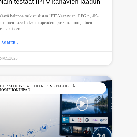
Näin testaat IPTV-kanavien laadun
Käytä helppoa tarkistuslistaa IPTV-kanavien, EPG:n, 4K-
striimien, sovelluksen nopeuden, puskuroinnin ja tuen
testaamiseen.
LÄS MER »
24/05/2026
HUR MAN INSTALLERAR IPTV-SPELARE PÅ
IOS/IPHONE/IPAD