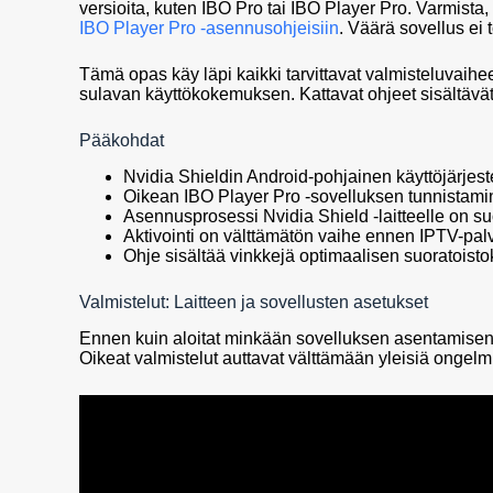
versioita, kuten IBO Pro tai IBO Player Pro. Varmista, 
IBO Player Pro -asennusohjeisiin
. Väärä sovellus ei t
Tämä opas käy läpi kaikki tarvittavat valmisteluvaihee
sulavan käyttökokemuksen. Kattavat ohjeet sisältävät
Pääkohdat
Nvidia Shieldin Android-pohjainen käyttöjärjes
Oikean IBO Player Pro -sovelluksen tunnistami
Asennusprosessi Nvidia Shield -laitteelle on s
Aktivointi on välttämätön vaihe ennen IPTV-palv
Ohje sisältää vinkkejä optimaalisen suoratois
Valmistelut: Laitteen ja sovellusten asetukset
Ennen kuin aloitat minkään sovelluksen asentamisen, o
Oikeat valmistelut auttavat välttämään yleisiä ongel