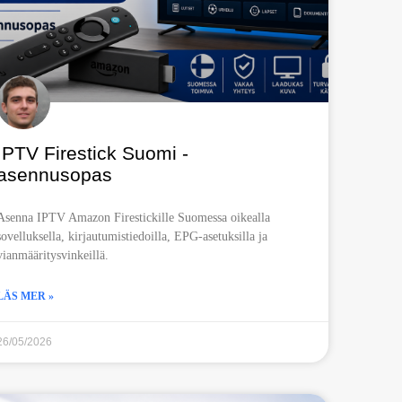
IPTV Firestick Suomi -
asennusopas
Asenna IPTV Amazon Firestickille Suomessa oikealla
sovelluksella, kirjautumistiedoilla, EPG-asetuksilla ja
vianmääritysvinkeillä.
LÄS MER »
26/05/2026