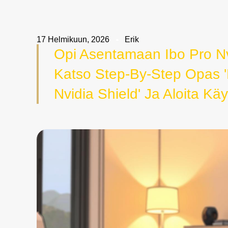
17 Helmikuun, 2026
Erik
Opi Asentamaan Ibo Pro Nvi
Katso Step-By-Step Opas '
Nvidia Shield' Ja Aloita Käy