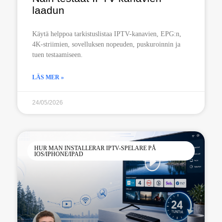
laadun
Käytä helppoa tarkistuslistaa IPTV-kanavien, EPG:n,
4K-striimien, sovelluksen nopeuden, puskuroinnin ja
tuen testaamiseen.
LÄS MER »
24/05/2026
HUR MAN INSTALLERAR IPTV-SPELARE PÅ
IOS/IPHONE/IPAD