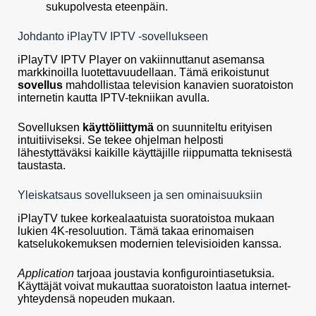
sukupolvesta eteenpäin.
Johdanto iPlayTV IPTV -sovellukseen
iPlayTV IPTV Player on vakiinnuttanut asemansa
markkinoilla luotettavuudellaan. Tämä erikoistunut
sovellus
mahdollistaa television kanavien suoratoiston
internetin kautta IPTV-tekniikan avulla.
Sovelluksen
käyttöliittymä
on suunniteltu erityisen
intuitiiviseksi. Se tekee ohjelman helposti
lähestyttäväksi kaikille käyttäjille riippumatta teknisestä
taustasta.
Yleiskatsaus sovellukseen ja sen ominaisuuksiin
iPlayTV tukee korkealaatuista suoratoistoa mukaan
lukien 4K-resoluution. Tämä takaa erinomaisen
katselukokemuksen modernien televisioiden kanssa.
Application
tarjoaa joustavia konfigurointiasetuksia.
Käyttäjät voivat mukauttaa suoratoiston laatua internet-
yhteydensä nopeuden mukaan.