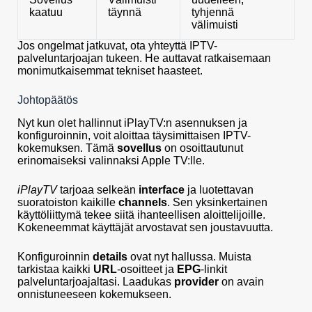
kaatuu
täynnä
tyhjennä
välimuisti
Jos ongelmat jatkuvat, ota yhteyttä IPTV-
palveluntarjoajan tukeen. He auttavat ratkaisemaan
monimutkaisemmat tekniset haasteet.
Johtopäätös
Nyt kun olet hallinnut iPlayTV:n asennuksen ja
konfiguroinnin, voit aloittaa täysimittaisen IPTV-
kokemuksen. Tämä
sovellus
on osoittautunut
erinomaiseksi valinnaksi Apple TV:lle.
iPlayTV
tarjoaa selkeän
interface
ja luotettavan
suoratoiston kaikille
channels
. Sen yksinkertainen
käyttöliittymä tekee siitä ihanteellisen aloittelijoille.
Kokeneemmat käyttäjät arvostavat sen joustavuutta.
Konfiguroinnin
details
ovat nyt hallussa. Muista
tarkistaa kaikki
URL
-osoitteet ja
EPG
-linkit
palveluntarjoajaltasi. Laadukas
provider
on avain
onnistuneeseen kokemukseen.