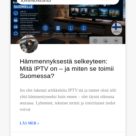
IOS/IPHONE/IPAD
Hämmennyksestä selkeyteen:
Mitä IPTV on – ja miten se toimii
Suomessa?
Jos olet lukenut artikkeleita IPTV:stä ja tunnet olosi silti
yhtä hämmentyneeksi kuin ennen – olet täysin oikeassa
seurassa. Lyhenteet, tekniset termit ja ristiriitaiset tiedot
voivat
LÄS MER »