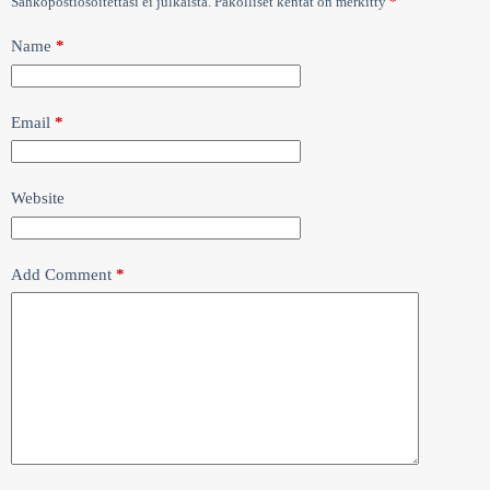
Sähköpostiosoitettasi ei julkaista.
Pakolliset kentät on merkitty
*
Name
*
Email
*
Website
Add Comment
*