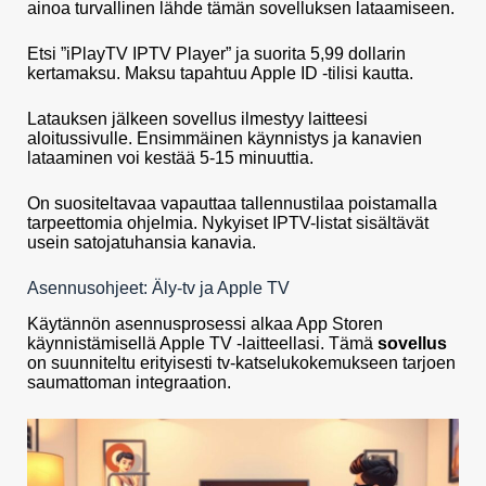
ainoa turvallinen lähde tämän sovelluksen lataamiseen.
Etsi ”iPlayTV IPTV Player” ja suorita 5,99 dollarin
kertamaksu. Maksu tapahtuu Apple ID -tilisi kautta.
Latauksen jälkeen sovellus ilmestyy laitteesi
aloitussivulle. Ensimmäinen käynnistys ja kanavien
lataaminen voi kestää 5-15 minuuttia.
On suositeltavaa vapauttaa tallennustilaa poistamalla
tarpeettomia ohjelmia. Nykyiset IPTV-listat sisältävät
usein satojatuhansia kanavia.
Asennusohjeet: Äly-tv ja Apple TV
Käytännön asennusprosessi alkaa App Storen
käynnistämisellä Apple TV -laitteellasi. Tämä
sovellus
on suunniteltu erityisesti tv-katselukokemukseen tarjoen
saumattoman integraation.