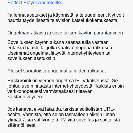
Perfect Player Androidille
.
Tallenna asetukset ja käynnistä laite uudelleen. Nyt voit
nauttia täydellisestä television katselukokemuksesta.
Ongelmanratkaisu ja sovelluksen käytön parantaminen
Sovelluksen käytön aikana saattaa tulla vastaan
erilaisia haasteita, jotka vaativat nopeaa ratkaisua.
Useimmat ongelmat liittyvät internet-yhteyteen tai
sovelluksen asetuksiin.
Yleiset suoratoisto-ongelmat ja niiden ratkaisut
Puskurointi on yleinen ongelma IPTV-katselussa. Se
johtuu usein hitaasta internet-yhteydestä. Tarkista ensin
verkkonopeutesi varmistaaksesi riittävän
kaistanleveyden.
Jos kanavat eivät lataudu, tarkista soittolistan URL-
osoite. Varmista, että se on täsmälleen oikein ilman
ylimääräisiä välilyöntejä. Päivitä sovellus ja soittolista
säännöllisesti.