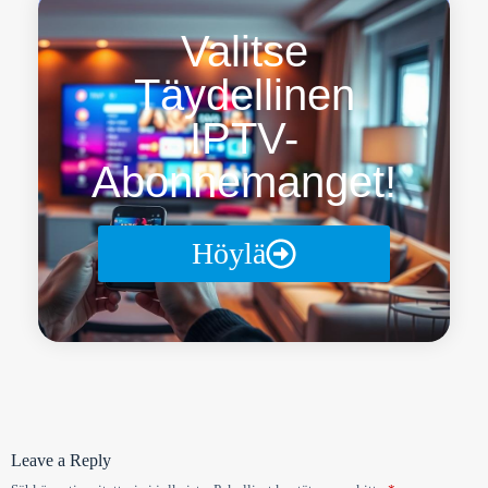
Valitse
Täydellinen
IPTV-
Abonnemanget!
Höylä
Leave a Reply