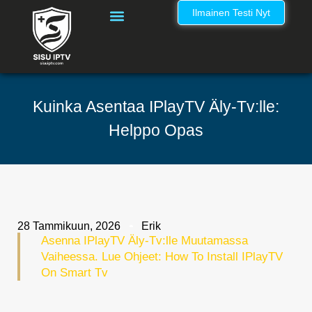
Ilmainen Testi Nyt
IPTV Kanavalista Suomi – Täydellinen IPTV Nordic Kanavaluettelo
Kuinka Asentaa IPlayTV Äly-Tv:lle:
Helppo Opas
28 Tammikuun, 2026
Erik
Asenna IPlayTV Äly-Tv:lle Muutamassa
Vaiheessa. Lue Ohjeet: How To Install IPlayTV
On Smart Tv