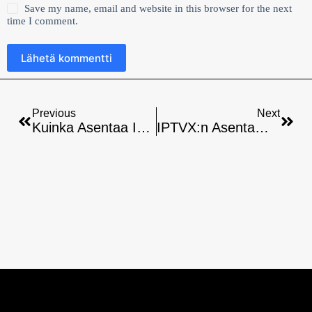
Save my name, email and website in this browser for the next
time I comment.
Lähetä kommentti
Previous
Next
Kuinka Asentaa Ibo Player Rokuun: Vaiheittainen Opas
IPTVX:n Asentaminen Älytv:hen – Helppo Opas