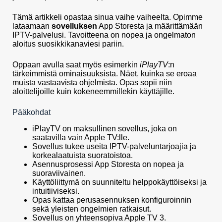
Tämä artikkeli opastaa sinua vaihe vaiheelta. Opimme
lataamaan
sovelluksen
App Storesta ja määrittämään
IPTV-palvelusi. Tavoitteena on nopea ja ongelmaton
aloitus suosikkikanaviesi pariin.
Oppaan avulla saat myös esimerkin
iPlayTV
:n
tärkeimmistä ominaisuuksista. Näet, kuinka se eroaa
muista vastaavista ohjelmista. Opas sopii niin
aloittelijoille kuin kokeneemmillekin käyttäjille.
Pääkohdat
iPlayTV on maksullinen sovellus, joka on
saatavilla vain Apple TV:lle.
Sovellus tukee useita IPTV-palveluntarjoajia ja
korkealaatuista suoratoistoa.
Asennusprosessi App Storesta on nopea ja
suoraviivainen.
Käyttöliittymä on suunniteltu helppokäyttöiseksi ja
intuitiiviseksi.
Opas kattaa perusasennuksen konfiguroinnin
sekä yleisten ongelmien ratkaisut.
Sovellus on yhteensopiva Apple TV 3.