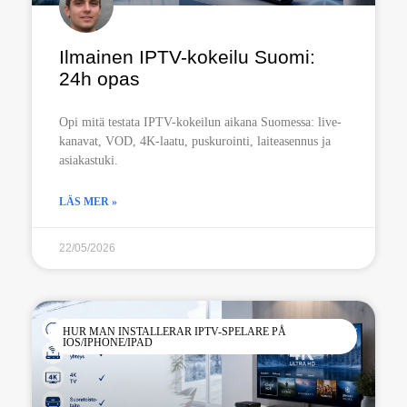
Ilmainen IPTV-kokeilu Suomi:
24h opas
Opi mitä testata IPTV-kokeilun aikana Suomessa: live-
kanavat, VOD, 4K-laatu, puskurointi, laiteasennus ja
asiakastuki.
LÄS MER »
22/05/2026
HUR MAN INSTALLERAR IPTV-SPELARE PÅ
IOS/IPHONE/IPAD