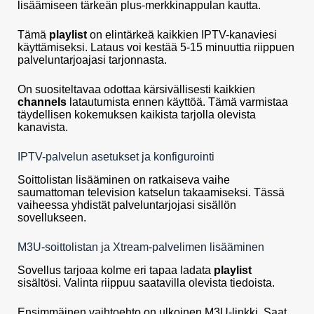
lisäämiseen tärkeän plus-merkkinappulan kautta.
Tämä
playlist
on elintärkeä kaikkien IPTV-kanaviesi
käyttämiseksi. Lataus voi kestää 5-15 minuuttia riippuen
palveluntarjoajasi tarjonnasta.
On suositeltavaa odottaa kärsivällisesti kaikkien
channels
latautumista ennen käyttöä. Tämä varmistaa
täydellisen kokemuksen kaikista tarjolla olevista
kanavista.
IPTV-palvelun asetukset ja konfigurointi
Soittolistan lisääminen on ratkaiseva vaihe
saumattoman television katselun takaamiseksi. Tässä
vaiheessa yhdistät palveluntarjojasi sisällön
sovellukseen.
M3U-soittolistan ja Xtream-palvelimen lisääminen
Sovellus tarjoaa kolme eri tapaa ladata
playlist
sisältösi. Valinta riippuu saatavilla olevista tiedoista.
Ensimmäinen vaihtoehto on ulkoinen M3U-linkki. Saat