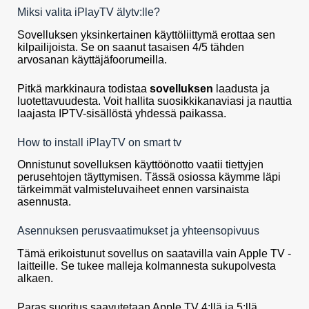
Miksi valita iPlayTV älytv:lle?
Sovelluksen yksinkertainen käyttöliittymä erottaa sen
kilpailijoista. Se on saanut tasaisen 4/5 tähden
arvosanan käyttäjäfoorumeilla.
Pitkä markkinaura todistaa
sovelluksen
laadusta ja
luotettavuudesta. Voit hallita suosikkikanaviasi ja nauttia
laajasta IPTV-sisällöstä yhdessä paikassa.
How to install iPlayTV on smart tv
Onnistunut sovelluksen käyttöönotto vaatii tiettyjen
perusehtojen täyttymisen. Tässä osiossa käymme läpi
tärkeimmät valmisteluvaiheet ennen varsinaista
asennusta.
Asennuksen perusvaatimukset ja yhteensopivuus
Tämä erikoistunut sovellus on saatavilla vain Apple TV -
laitteille. Se tukee malleja kolmannesta sukupolvesta
alkaen.
Paras suoritus saavutetaan Apple TV 4:llä ja 5:llä.