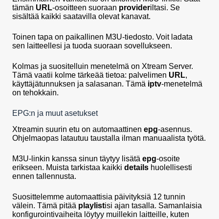
tämän
URL
-osoitteen suoraan
provider
iltasi. Se
sisältää kaikki saatavilla olevat kanavat.
Toinen tapa on paikallinen M3U-tiedosto. Voit ladata
sen laitteellesi ja tuoda suoraan sovellukseen.
Kolmas ja suositelluin menetelmä on Xtream Server.
Tämä vaatii kolme tärkeää tietoa: palvelimen
URL
,
käyttäjätunnuksen ja salasanan. Tämä
iptv
-menetelmä
on tehokkain.
EPG:n ja muut asetukset
Xtreamin suurin etu on automaattinen
epg
-asennus.
Ohjelmaopas latautuu taustalla ilman manuaalista työtä.
M3U-linkin kanssa sinun täytyy lisätä
epg
-osoite
erikseen. Muista tarkistaa kaikki
details
huolellisesti
ennen tallennusta.
Suosittelemme automaattisia päivityksiä 12 tunnin
välein. Tämä pitää
playlist
isi ajan tasalla. Samanlaisia
konfigurointivaiheita löytyy muillekin laitteille, kuten