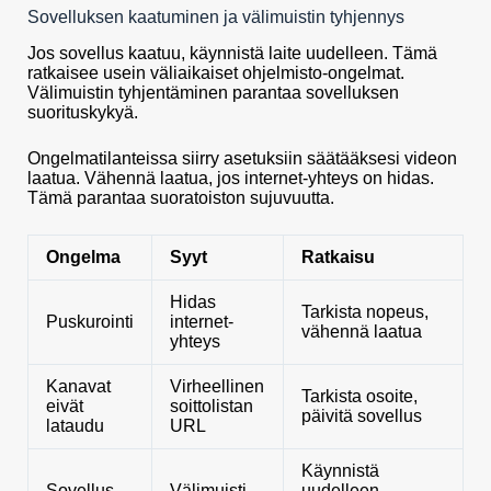
Sovelluksen kaatuminen ja välimuistin tyhjennys
Jos sovellus kaatuu, käynnistä laite uudelleen. Tämä
ratkaisee usein väliaikaiset ohjelmisto-ongelmat.
Välimuistin tyhjentäminen parantaa sovelluksen
suorituskykyä.
Ongelmatilanteissa siirry asetuksiin säätääksesi videon
laatua. Vähennä laatua, jos internet-yhteys on hidas.
Tämä parantaa suoratoiston sujuvuutta.
Ongelma
Syyt
Ratkaisu
Hidas
Tarkista nopeus,
Puskurointi
internet-
vähennä laatua
yhteys
Kanavat
Virheellinen
Tarkista osoite,
eivät
soittolistan
päivitä sovellus
lataudu
URL
Käynnistä
Sovellus
Välimuisti
uudelleen,