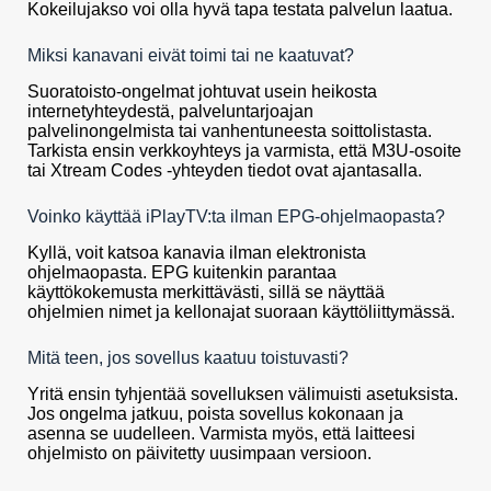
Kokeilujakso voi olla hyvä tapa testata palvelun laatua.
Miksi kanavani eivät toimi tai ne kaatuvat?
Suoratoisto-ongelmat johtuvat usein heikosta
internetyhteydestä, palveluntarjoajan
palvelinongelmista tai vanhentuneesta soittolistasta.
Tarkista ensin verkkoyhteys ja varmista, että M3U-osoite
tai Xtream Codes -yhteyden tiedot ovat ajantasalla.
Voinko käyttää iPlayTV:ta ilman EPG-ohjelmaopasta?
Kyllä, voit katsoa kanavia ilman elektronista
ohjelmaopasta. EPG kuitenkin parantaa
käyttökokemusta merkittävästi, sillä se näyttää
ohjelmien nimet ja kellonajat suoraan käyttöliittymässä.
Mitä teen, jos sovellus kaatuu toistuvasti?
Yritä ensin tyhjentää sovelluksen välimuisti asetuksista.
Jos ongelma jatkuu, poista sovellus kokonaan ja
asenna se uudelleen. Varmista myös, että laitteesi
ohjelmisto on päivitetty uusimpaan versioon.