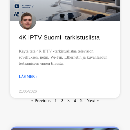
4K IPTV Suomi -tarkistuslista
Käytä tätä 4K IPTV -tarkistuslistaa television,
sovelluksen, netin, Wi-Fin, Ethernetin ja kuvanlaadun
testaamiseen ennen tilausta.
LÄS MER »
21/05/2026
« Previous
1
2
3
4
5
Next »