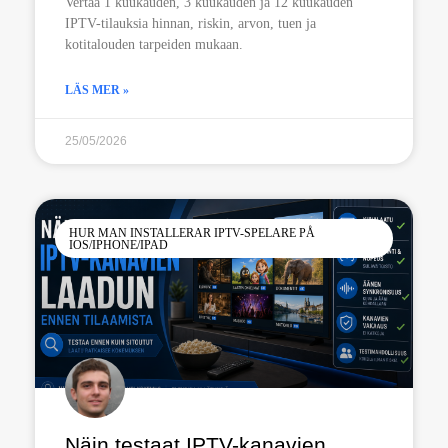
Vertaa 1 kuukauden, 3 kuukauden ja 12 kuukauden
IPTV-tilauksia hinnan, riskin, arvon, tuen ja
kotitalouden tarpeiden mukaan.
LÄS MER »
25/05/2026
HUR MAN INSTALLERAR IPTV-SPELARE PÅ
IOS/IPHONE/IPAD
Näin testaat IPTV-kanavien