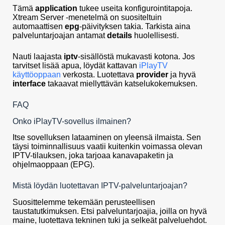
Tämä
application
tukee useita konfigurointitapoja.
Xtream Server -menetelmä on suositeltuin
automaattisen
epg
-päivityksen takia. Tarkista aina
palveluntarjoajan antamat
details
huolellisesti.
Nauti laajasta
iptv
-sisällöstä mukavasti kotona. Jos
tarvitset lisää apua, löydät kattavan
iPlayTV
käyttöoppaan
verkosta. Luotettava
provider
ja hyvä
interface
takaavat miellyttävän katselukokemuksen.
FAQ
Onko iPlayTV-sovellus ilmainen?
Itse sovelluksen lataaminen on yleensä ilmaista. Sen
täysi toiminnallisuus vaatii kuitenkin voimassa olevan
IPTV-tilauksen, joka tarjoaa kanavapaketin ja
ohjelmaoppaan (EPG).
Mistä löydän luotettavan IPTV-palveluntarjoajan?
Suosittelemme tekemään perusteellisen
taustatutkimuksen. Etsi palveluntarjoajia, joilla on hyvä
maine, luotettava tekninen tuki ja selkeät palveluehdot.