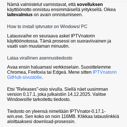
Nämä valmistelut varmistavat, että
sovelluksen
käyttöönotto onnistuu ensimmäisellä yrityksellä. Oikea
laitevalmius
on avain onnistumiseen.
How to install iptvnator on Windows/ PC
Latausvaihe on seuraava askel IPTVnatorin
käyttöönotossa. Tämä prosessi on suoraviivainen ja
vaatii vain muutaman minuutin.
Lataa virallinen asennustiedosto
Avaa ensin haluamasi verkkoselain. Suosittelemme
Chromea, Firefoxia tai Edgeä. Mene sitten
IPTVnatorin
GitHub-sivustolle
.
Etsi ”Releases”-osio sivulla. Siellä näet uusimman
version 0.17.1, joka julkaistiin 14.12.2025. Valitse
Windowsille tarkoitettu tiedosto.
Tiedosto on yleensä nimeltään IPTVnator-0.17.1-
win.exe. Sen koko on noin 116MB. Klikkaa latauslinkkiä
aloittaaksesi download-prosessin.