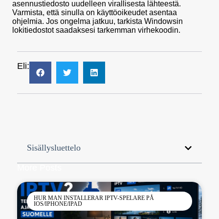
asennustiedosto uudelleen virallisesta lähteestä.
Varmista, että sinulla on käyttöoikeudet asentaa
ohjelmia. Jos ongelma jatkuu, tarkista Windowsin
lokitiedostot saadaksesi tarkemman virhekoodin.
Eli:
Sisällysluettelo
More Posts
HUR MAN INSTALLERAR IPTV-SPELARE PÅ
IOS/IPHONE/IPAD