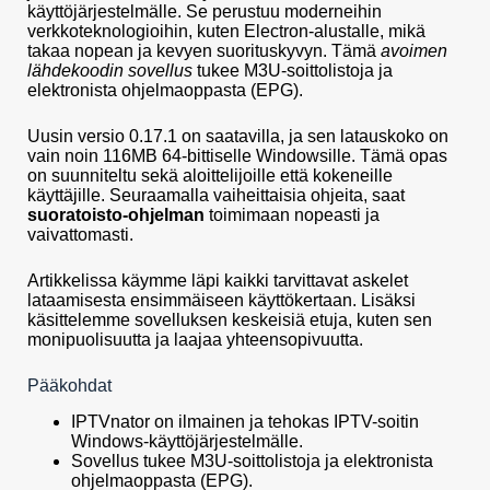
käyttöjärjestelmälle. Se perustuu moderneihin
verkkoteknologioihin, kuten Electron-alustalle, mikä
takaa nopean ja kevyen suorituskyvyn. Tämä
avoimen
lähdekoodin sovellus
tukee M3U-soittolistoja ja
elektronista ohjelmaoppasta (EPG).
Uusin versio 0.17.1 on saatavilla, ja sen latauskoko on
vain noin 116MB 64-bittiselle Windowsille. Tämä opas
on suunniteltu sekä aloittelijoille että kokeneille
käyttäjille. Seuraamalla vaiheittaisia ohjeita, saat
suoratoisto-ohjelman
toimimaan nopeasti ja
vaivattomasti.
Artikkelissa käymme läpi kaikki tarvittavat askelet
lataamisesta ensimmäiseen käyttökertaan. Lisäksi
käsittelemme sovelluksen keskeisiä etuja, kuten sen
monipuolisuutta ja laajaa yhteensopivuutta.
Pääkohdat
IPTVnator on ilmainen ja tehokas IPTV-soitin
Windows-käyttöjärjestelmälle.
Sovellus tukee M3U-soittolistoja ja elektronista
ohjelmaoppasta (EPG).