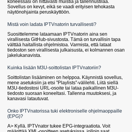
koneessasi on riittävästi muistia ja tallennustilaa.
Sovellus on kevyt, eikä se vaadi erityisen tehokasta
näytönohjainta peruskäyttöön.
Mistä voin ladata IPTVnatorin turvallisesti?
Suosittelemme lataamaan IPTVnatorin aina sen
virallisesta GitHub-sivustosta. Tämä on turvallisin tapa
välttää haitallista ohjelmistoa. Varmista, että lataat
tiedoston sen virallisesta julkaisusta, ei kolmannen osan
jakelukanavista.
Kuinka lisään M3U-soittolistan IPTVnatoriin?
Soittolistan lisääminen on helppoa. Käynnistä sovellus,
mene asetuksiin ja etsi ”Playlists”-välilehti. Liitä siellä
M3U-tiedostosi URL-osoite tai lataa paikallinen M3U-
tiedosto suoraan koneeltasi. Tallenna muutoksesi, ja
kanavasi latautuvat.
Onko IPTVnatorissa tuki elektroniselle ohjelmaoppaille
(EPG)?
A> Kyllä. IPTVnator tukee EPG-integraatiota. Voit
määrittää XML-osoitteen asetuksissa, jolloin saat