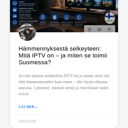
Hämmennyksestä selkeyteen:
Mitä IPTV on – ja miten se toimii
Suomessa?
Jos olet lukenut artikkeleita IPTV:stä ja tunnet olosi silti
yhtä hämmentyneeksi kuin ennen – olet täysin oikeassa
seurassa. Lyhenteet, tekniset termit ja ristiriitaiset tiedot
voivat
LÄS MER »
05/07/2026