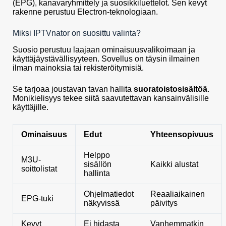
(EPG), kanavaryhmittely ja suosikkiluettelot. Sen kevyt
rakenne perustuu Electron-teknologiaan.
Miksi IPTVnator on suosittu valinta?
Suosio perustuu laajaan ominaisuusvalikoimaan ja
käyttäjäystävällisyyteen. Sovellus on täysin ilmainen
ilman mainoksia tai rekisteröitymisiä.
Se tarjoaa joustavan tavan hallita
suoratoistosisältöä
.
Monikielisyys tekee siitä saavutettavan kansainvälisille
käyttäjille.
Ominaisuus
Edut
Yhteensopivuus
Helppo
M3U-
sisällön
Kaikki alustat
soittolistat
hallinta
Ohjelmatiedot
Reaaliaikainen
EPG-tuki
näkyvissä
päivitys
Kevyt
Ei hidasta
Vanhemmatkin