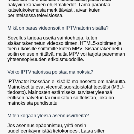
näkyviin kanavien ohjelmatiedot. Tämä parantaa
katselukokemusta merkittävästi, aivan kuten
perinteisessä televisiossa.
Mikä on paras videonsoitin IPTVnatorin sisällä?
Sovellus tarjoaa useita vaihtoehtoja, kuten
sisäänrakennetun videosoittimen, HTML5-soittimen ja
tuen ulkoisille soittimille kuten MPV. Sisäänrakennettu
soitin on usein riittävä, mutta MPV voi tarjota paremman
yhteensopivuuden erikoismuodoille.
Voiko IPTVnatorissa poistaa mainoksia?
IPTVnator itsessään ei sisällä mainosesto-ominaisuutta.
Mainokset tulevat yleensä suoratoistolähteestäsi (M3U-
tiedosto). Mainosten estämiseksi tarvitset yleensä
erillisen palvelun tai muokatun soittolistan, joka on
mainoksista puhdistettu.
Miten korjaan yleisiä asennusvirheitä?
Jos asennus epäonnistuu, yritä ensin
uudelleenkäynnistää tietokoneesi. Lataa sitten