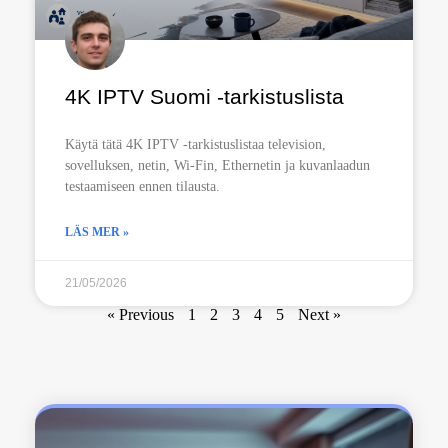
4K IPTV Suomi -tarkistuslista
Käytä tätä 4K IPTV -tarkistuslistaa television,
sovelluksen, netin, Wi-Fin, Ethernetin ja kuvanlaadun
testaamiseen ennen tilausta.
LÄS MER »
21/05/2026
« Previous
1
2
3
4
5
Next »