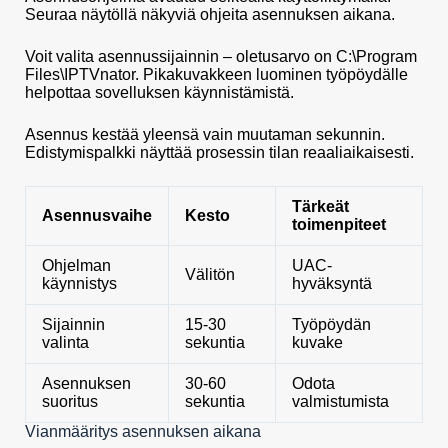
Seuraa näytöllä näkyviä ohjeita asennuksen aikana.
Voit valita asennussijainnin – oletusarvo on C:\Program
Files\IPTVnator. Pikakuvakkeen luominen työpöydälle
helpottaa sovelluksen käynnistämistä.
Asennus kestää yleensä vain muutaman sekunnin.
Edistymispalkki näyttää prosessin tilan reaaliaikaisesti.
Tärkeät
Asennusvaihe
Kesto
toimenpiteet
Ohjelman
UAC-
Välitön
käynnistys
hyväksyntä
Sijainnin
15-30
Työpöydän
valinta
sekuntia
kuvake
Asennuksen
30-60
Odota
suoritus
sekuntia
valmistumista
Vianmääritys asennuksen aikana