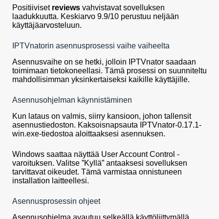
Positiiviset
reviews
vahvistavat sovelluksen
laadukkuutta. Keskiarvo 9.9/10 perustuu neljään
käyttäjäarvosteluun.
IPTVnatorin asennusprosessi vaihe vaiheelta
Asennusvaihe on se hetki, jolloin IPTVnator saadaan
toimimaan tietokoneellasi. Tämä prosessi on suunniteltu
mahdollisimman yksinkertaiseksi kaikille käyttäjille.
Asennusohjelman käynnistäminen
Kun lataus on valmis, siirry kansioon, johon tallensit
asennustiedoston. Kaksoisnapsauta IPTVnator-0.17.1-
win.exe-tiedostoa aloittaaksesi asennuksen.
Windows saattaa näyttää User Account Control -
varoituksen. Valitse ”Kyllä” antaaksesi sovelluksen
tarvittavat oikeudet. Tämä varmistaa onnistuneen
installation laitteellesi.
Asennusprosessin ohjeet
Asennusohjelma avautuu selkeällä käyttöliittymällä.