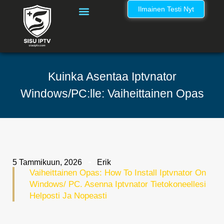
Ilmainen Testi Nyt
IPTV Kanavalista Suomi – Täydellinen IPTV Nordic Kanavaluettelo
Kuinka Asentaa Iptvnator
Windows/PC:lle: Vaiheittainen Opas
5 Tammikuun, 2026
Erik
Vaiheittainen Opas: How To Install Iptvnator On
Windows/ PC. Asenna Iptvnator Tietokoneellesi
Helposti Ja Nopeasti