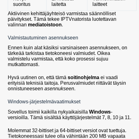
suoritus
laitetta
laitteet
Aktiivinen kehittäjäyhteisö varmistaa säännölliset
päivitykset. Tämä tekee IPTVnatorista luotettavan
valinnan
mediatoistoon
.
Valmistautuminen asennukseen
Ennen kuin alat käsiksi varsinaiseen asennukseen, on
tärkeää tarkistaa tietokoneesi valmiudet. Oikea
valmistelu varmistaa, että koko prosessi sujuu
mutkattomasti.
Hyvä uutinen on, että tämä
soitinohjelma
ei vaadi
erityisiä teknisiä taitoja. Perusvalmiudet riittävät täysin
onnistuneeseen
asennukseen
.
Windows-järjestelmävaatimukset
Sovellus toimii kaikilla nykyaikaisilla
Windows
-
versioilla. Tämä sisältää käyttöjärjestelmät 7, 8, 10 ja 11.
Molemmat 32-bittiset ja 64-bittiset versiot ovat tuettuja.
Tietokoneessasi tulee olla vähintään 200 MB vapaata