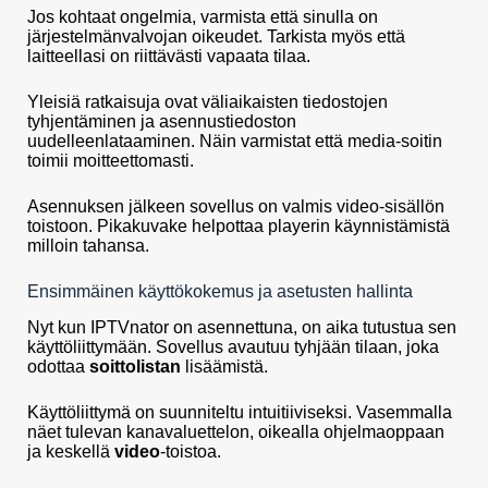
Jos kohtaat ongelmia, varmista että sinulla on
järjestelmänvalvojan oikeudet. Tarkista myös että
laitteellasi on riittävästi vapaata tilaa.
Yleisiä ratkaisuja ovat väliaikaisten tiedostojen
tyhjentäminen ja asennustiedoston
uudelleenlataaminen. Näin varmistat että media-soitin
toimii moitteettomasti.
Asennuksen jälkeen sovellus on valmis video-sisällön
toistoon. Pikakuvake helpottaa playerin käynnistämistä
milloin tahansa.
Ensimmäinen käyttökokemus ja asetusten hallinta
Nyt kun IPTVnator on asennettuna, on aika tutustua sen
käyttöliittymään. Sovellus avautuu tyhjään tilaan, joka
odottaa
soittolistan
lisäämistä.
Käyttöliittymä on suunniteltu intuitiiviseksi. Vasemmalla
näet tulevan kanavaluettelon, oikealla ohjelmaoppaan
ja keskellä
video
-toistoa.