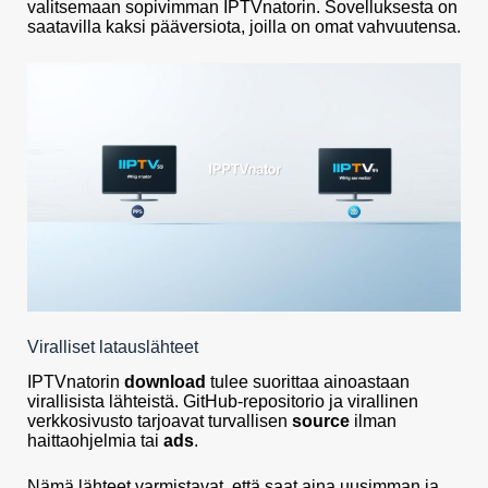
valitsemaan sopivimman IPTVnatorin. Sovelluksesta on
saatavilla kaksi pääversiota, joilla on omat vahvuutensa.
Viralliset latauslähteet
IPTVnatorin
download
tulee suorittaa ainoastaan
virallisista lähteistä. GitHub-repositorio ja virallinen
verkkosivusto tarjoavat turvallisen
source
ilman
haittaohjelmia tai
ads
.
Nämä lähteet varmistavat, että saat aina uusimman ja