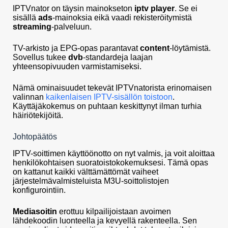
IPTVnator on täysin mainokseton
iptv player
. Se ei
sisällä
ads
-mainoksia eikä vaadi rekisteröitymistä
streaming
-palveluun.
TV-arkisto ja EPG-opas parantavat
content
-löytämistä.
Sovellus tukee
dvb
-standardeja laajan
yhteensopivuuden varmistamiseksi.
Nämä ominaisuudet tekevät IPTVnatorista erinomaisen
valinnan
kaikenlaisen IPTV-sisällön toistoon
.
Käyttäjäkokemus on puhtaan keskittynyt ilman turhia
häiriötekijöitä.
Johtopäätös
IPTV-soittimen käyttöönotto on nyt valmis, ja voit aloittaa
henkilökohtaisen suoratoistokokemuksesi. Tämä opas
on kattanut kaikki välttämättömät vaiheet
järjestelmävalmisteluista M3U-soittolistojen
konfigurointiin.
Mediasoitin
erottuu kilpailijoistaan avoimen
lähdekoodin luonteella ja kevyellä rakenteella. Sen