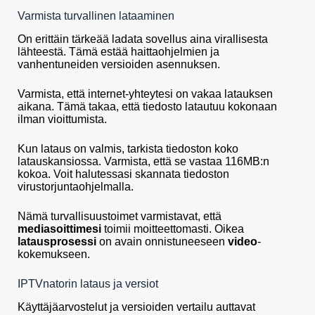
Varmista turvallinen lataaminen
On erittäin tärkeää ladata sovellus aina virallisesta
lähteestä. Tämä estää haittaohjelmien ja
vanhentuneiden versioiden asennuksen.
Varmista, että internet-yhteytesi on vakaa latauksen
aikana. Tämä takaa, että tiedosto latautuu kokonaan
ilman vioittumista.
Kun lataus on valmis, tarkista tiedoston koko
latauskansiossa. Varmista, että se vastaa 116MB:n
kokoa. Voit halutessasi skannata tiedoston
virustorjuntaohjelmalla.
Nämä turvallisuustoimet varmistavat, että
mediasoittimesi
toimii moitteettomasti. Oikea
latausprosessi
on avain onnistuneeseen
video
-
kokemukseen.
IPTVnatorin lataus ja versiot
Käyttäjäarvostelut ja versioiden vertailu auttavat