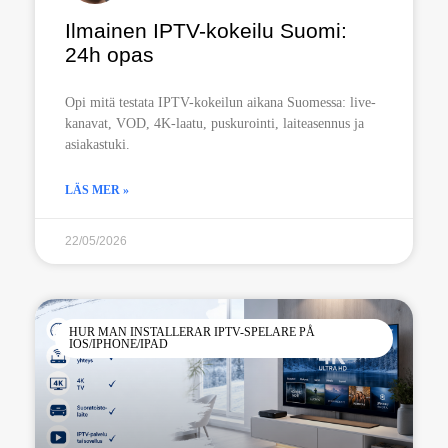
Ilmainen IPTV-kokeilu Suomi:
24h opas
Opi mitä testata IPTV-kokeilun aikana Suomessa: live-
kanavat, VOD, 4K-laatu, puskurointi, laiteasennus ja
asiakastuki.
LÄS MER »
22/05/2026
HUR MAN INSTALLERAR IPTV-SPELARE PÅ
IOS/IPHONE/IPAD