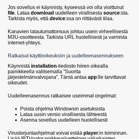
Jos sovellus ei käynnisty, kyseessä voi olla vioittunut
file
. Lataa
download
uudelleen virallisesta
source
:sta.
Tarkista myös, että
device
:ssa on riittävästi tilaa.
Kanavien latautumattomuus johtuu usein virheellisestä
M3U-osoitteesta. Tarkista URL huolellisesti ja varmista
internet-yhteys.
Ratkaisut käyttöoikeuksiin ja uudelleenasennukseen
Käynnistä
installation
-tiedosto hiiren oikealla
painikkeella valitsemalla ”Suorita
järjestelmänvalvojana”. Tämä antaa
app
:lle tarvittavat
oikeudet.
Uudelleenasennus ratkaisee useimmat ongelmat:
Poista ohjelma Windowsin asetuksista
Lataa uusin versio virallisesta lähteestä
Asenna sovellus uudelleen huolellisesti
Virustorjuntaohjelmat voivat estää
player
:in toiminnan.
Lisää IPTVnator poikkeusluetteloon väliaikaisten