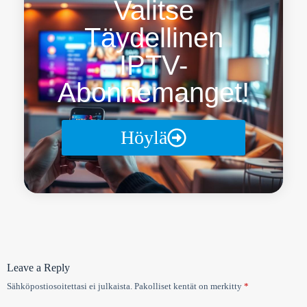
Valitse
Täydellinen
IPTV-
Abonnemanget!
Höylä
Leave a Reply
Sähköpostiosoitettasi ei julkaista.
Pakolliset kentät on merkitty
*