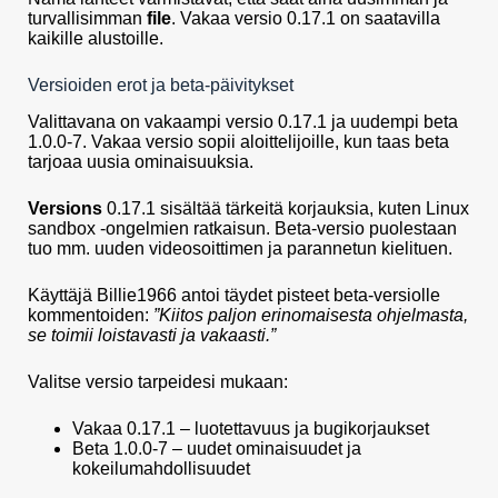
turvallisimman
file
. Vakaa versio 0.17.1 on saatavilla
kaikille alustoille.
Versioiden erot ja beta-päivitykset
Valittavana on vakaampi versio 0.17.1 ja uudempi beta
1.0.0-7. Vakaa versio sopii aloittelijoille, kun taas beta
tarjoaa uusia ominaisuuksia.
Versions
0.17.1 sisältää tärkeitä korjauksia, kuten Linux
sandbox -ongelmien ratkaisun. Beta-versio puolestaan
tuo mm. uuden videosoittimen ja parannetun kielituen.
Käyttäjä Billie1966 antoi täydet pisteet beta-versiolle
kommentoiden:
”Kiitos paljon erinomaisesta ohjelmasta,
se toimii loistavasti ja vakaasti.”
Valitse versio tarpeidesi mukaan:
Vakaa 0.17.1 – luotettavuus ja bugikorjaukset
Beta 1.0.0-7 – uudet ominaisuudet ja
kokeilumahdollisuudet