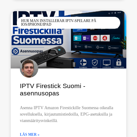
HUR MAN INSTALLERAR IPTV-SPELARE PÅ
IOS/IPHONE/IPAD
IPTV Firestick Suomi -
asennusopas
Asenna IPTV Amazon Firestickille Suomessa oikealla
sovelluksella, kirjautumistiedoilla, EPG-asetuksilla ja
vianmääritysvinkeillä.
LÄS MER »