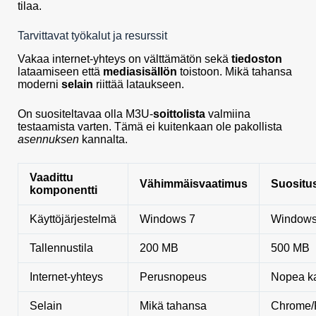
tilaa.
Tarvittavat työkalut ja resurssit
Vakaa internet-yhteys on välttämätön sekä
tiedoston
lataamiseen että
mediasisällön
toistoon. Mikä tahansa
moderni
selain
riittää lataukseen.
On suositeltavaa olla M3U-
soittolista
valmiina
testaamista varten. Tämä ei kuitenkaan ole pakollista
asennuksen
kannalta.
Vaadittu
Vähimmäisvaatimus
Suositu
komponentti
Käyttöjärjestelmä
Windows 7
Windows
Tallennustila
200 MB
500 MB
Internet-yhteys
Perusnopeus
Nopea ka
Selain
Mikä tahansa
Chrome/F