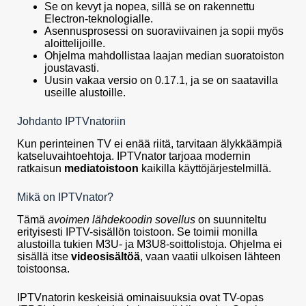
Se on kevyt ja nopea, sillä se on rakennettu
Electron-teknologialle.
Asennusprosessi on suoraviivainen ja sopii myös
aloittelijoille.
Ohjelma mahdollistaa laajan median suoratoiston
joustavasti.
Uusin vakaa versio on 0.17.1, ja se on saatavilla
useille alustoille.
Johdanto IPTVnatoriin
Kun perinteinen TV ei enää riitä, tarvitaan älykkäämpiä
katseluvaihtoehtoja. IPTVnator tarjoaa modernin
ratkaisun
mediatoistoon
kaikilla käyttöjärjestelmillä.
Mikä on IPTVnator?
Tämä
avoimen lähdekoodin sovellus
on suunniteltu
erityisesti IPTV-sisällön toistoon. Se toimii monilla
alustoilla tukien M3U- ja M3U8-soittolistoja. Ohjelma ei
sisällä itse
videosisältöä
, vaan vaatii ulkoisen lähteen
toistoonsa.
IPTVnatorin keskeisiä ominaisuuksia ovat TV-opas