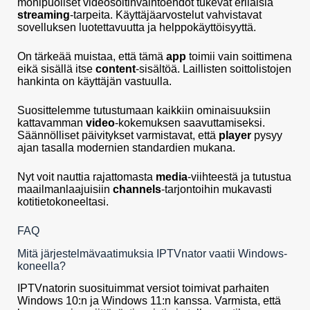
monipuoliset videosoitinvaihtoehdot tukevat erilaisia
streaming
-tarpeita. Käyttäjäarvostelut vahvistavat
sovelluksen luotettavuutta ja helppokäyttöisyyttä.
On tärkeää muistaa, että tämä
app
toimii vain soittimena
eikä sisällä itse
content
-sisältöä. Laillisten soittolistojen
hankinta on käyttäjän vastuulla.
Suosittelemme tutustumaan kaikkiin ominaisuuksiin
kattavamman
video
-kokemuksen saavuttamiseksi.
Säännölliset päivitykset varmistavat, että
player
pysyy
ajan tasalla modernien standardien mukana.
Nyt voit nauttia rajattomasta
media
-viihteestä ja tutustua
maailmanlaajuisiin
channels
-tarjontoihin mukavasti
kotitietokoneeltasi.
FAQ
Mitä järjestelmävaatimuksia IPTVnator vaatii Windows-
koneella?
IPTVnatorin suosituimmat versiot toimivat parhaiten
Windows 10:n ja Windows 11:n kanssa. Varmista, että