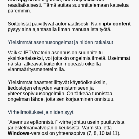
reaaliaikaisesti. Tämä auttaa suunnittelemaan katselua
paremmin.
Soittolistat päivittyvät automaattisesti. Näin
iptv content
pysyy aina ajantasalla ilman manuaalista työtä.
Yleisimmät asennusongelmat ja niiden ratkaisut
Vaikka IPTVnatorin asennus on suunniteltu
yksinkertaiseksi, voi joitakin ongelmia ilmetä. Useimmat
näistä ratkeavat kuitenkin nopeasti oikeilla
vianmääritysmenetelmillä.
Yleisimmät haasteet liittyvät käyttöoikeuksiin,
tiedostojen eheyden varmistamiseen ja
yhteensopivuusongelmiin. On tärkeää tunnistaa
ongelman lähde, jotta sen korjaaminen onnistuu.
Virheilmoitukset ja niiden syyt
”Asennus epäonnistui” -virhe johtuu usein puuttuvista
järjestelmänvalvojan oikeuksista. Varmista, että
Windows
-versiosi on yhteensopiva (7, 8, 10 tai 11).