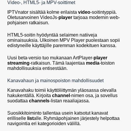
Video-, HTML5- ja MPV-soittimet
IPTVnator sisältää kolme erilaista
video
-soitintyppiä.
Oletusarvoinen VideoJs-
player
tarjoaa modernin web-
pohjaisen ratkaisun.
HTML5-soitin hyödyntää selaimen natiiveja
ominaisuuksia. Ulkoinen MPV Player puolestaan sopii
edistyneille käyttäjille paremman kodekituen kanssa.
Uusi beta-versio tuo mukanaan ArtPlayer-
player
streaming
-ratkaisun. Tämä laajentaa
media
-toiston
mahdollisuuksia entisestään.
Kanavahaun ja mainospoiston mahdollisuudet
Kanavahaku toimii käyttöliittymän yläosassa olevalla
hakukentällä. Kirjoita
channel
-nimen osa, ja sovellus
suodattaa
channels
-listan reaaliajassa.
Suosikkitoiminto tallentaa usein katsotut kanavat
erilliselle
list
alle. Ryhmäpohjainen järjestely helpottaa
navigointia eri kategorioiden välillä.