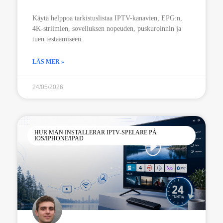
Käytä helppoa tarkistuslistaa IPTV-kanavien, EPG:n,
4K-striimien, sovelluksen nopeuden, puskuroinnin ja
tuen testaamiseen.
LÄS MER »
24/05/2026
HUR MAN INSTALLERAR IPTV-SPELARE PÅ
IOS/IPHONE/IPAD