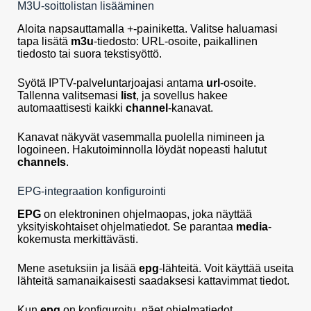
M3U-soittolistan lisääminen
Aloita napsauttamalla +-painiketta. Valitse haluamasi
tapa lisätä
m3u
-tiedosto: URL-osoite, paikallinen
tiedosto tai suora tekstisyöttö.
Syötä IPTV-palveluntarjoajasi antama
url
-osoite.
Tallenna valitsemasi
list
, ja sovellus hakee
automaattisesti kaikki
channel
-kanavat.
Kanavat näkyvät vasemmalla puolella nimineen ja
logoineen. Hakutoiminnolla löydät nopeasti halutut
channels
.
EPG-integraation konfigurointi
EPG
on elektroninen ohjelmaopas, joka näyttää
yksityiskohtaiset ohjelmatiedot. Se parantaa
media
-
kokemusta merkittävästi.
Mene asetuksiin ja lisää
epg
-lähteitä. Voit käyttää useita
lähteitä samanaikaisesti saadaksesi kattavimmat tiedot.
Kun
epg
on konfiguroitu, näet ohjelmatiedot