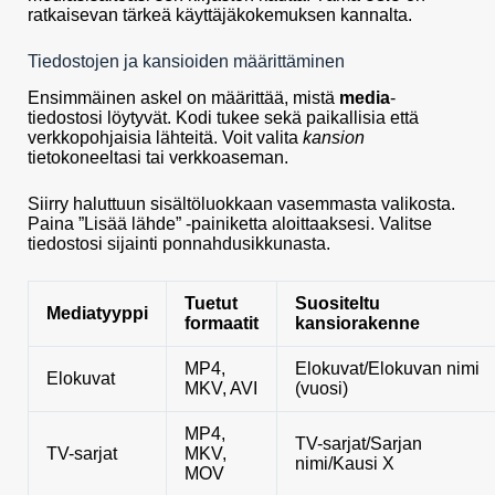
ratkaisevan tärkeä käyttäjäkokemuksen kannalta.
Tiedostojen ja kansioiden määrittäminen
Ensimmäinen askel on määrittää, mistä
media
-
tiedostosi löytyvät. Kodi tukee sekä paikallisia että
verkkopohjaisia lähteitä. Voit valita
kansion
tietokoneeltasi tai verkkoaseman.
Siirry haluttuun sisältöluokkaan vasemmasta valikosta.
Paina ”Lisää lähde” -painiketta aloittaaksesi. Valitse
tiedostosi sijainti ponnahdusikkunasta.
Tuetut
Suositeltu
Mediatyyppi
formaatit
kansiorakenne
MP4,
Elokuvat/Elokuvan nimi
Elokuvat
MKV, AVI
(vuosi)
MP4,
TV-sarjat/Sarjan
TV-sarjat
MKV,
nimi/Kausi X
MOV