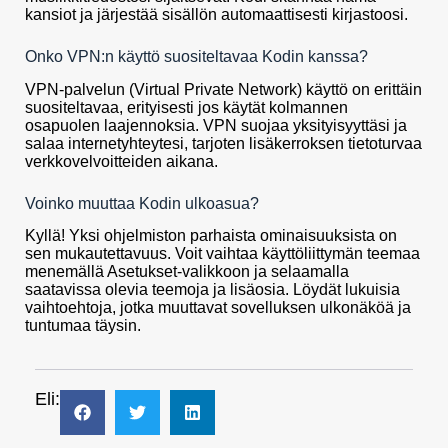
kansiot ja järjestää sisällön automaattisesti kirjastoosi.
Onko VPN:n käyttö suositeltavaa Kodin kanssa?
VPN-palvelun (Virtual Private Network) käyttö on erittäin
suositeltavaa, erityisesti jos käytät kolmannen
osapuolen laajennoksia. VPN suojaa yksityisyyttäsi ja
salaa internetyhteytesi, tarjoten lisäkerroksen tietoturvaa
verkkovelvoitteiden aikana.
Voinko muuttaa Kodin ulkoasua?
Kyllä! Yksi ohjelmiston parhaista ominaisuuksista on
sen mukautettavuus. Voit vaihtaa käyttöliittymän teemaa
menemällä Asetukset-valikkoon ja selaamalla
saatavissa olevia teemoja ja lisäosia. Löydät lukuisia
vaihtoehtoja, jotka muuttavat sovelluksen ulkonäköä ja
tuntumaa täysin.
Eli: