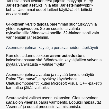
Tarkista ensin tietokoneesi järjestelmätyyppi. Siirry
Järjestelmän asetuksiin ja etsi ”Järjestelmätyyppi”-
kohta. Useimmat uudet laitteet käyttävät 64-bittistä
arkkitehtuuria.
64-bittinen
versio
tarjoaa paremman suorituskyvyn ja
yhteensopivuuden. Se on suositeltu valinta
nykyaikaisille Windows-koneille. 32-bittinen sopii vain
vanhempiin järjestelmiin.
Asennusohjelman käyttö ja perusvaiheiden läpikäynti
Kun olet ladannut oikean
asennustiedoston
,
kaksoisnapsauta sitä. Windowsin käyttäjätilien valvonta
pyytää vahvistusta – valitse ”Kyllä”.
Asennusohjelma avautuu ja näyttää tervetulonäytön.
Paina ”Seuraava” ja hyväksy käyttöehdot.
Oletuskomponentit (kuten Microsoft Visual C++ -paketit)
kannattaa jättää valituiksi.
Seuraavaksi valitset asennuskansion. Oletusarvoinen
kansio
on yleensä paras vaihtoehto. Lopuksi napsautat
”Asenna” ja odotat prosessin valmistumista.