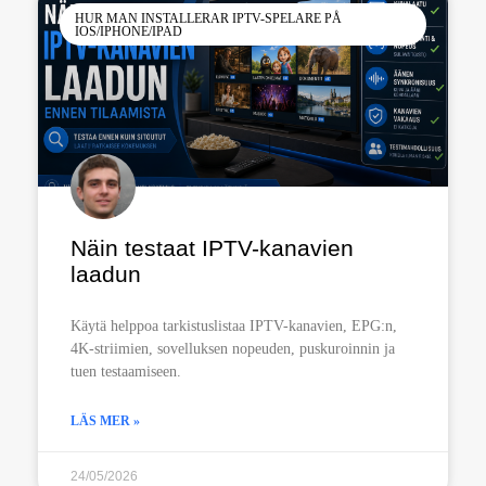
HUR MAN INSTALLERAR IPTV-SPELARE PÅ
IOS/IPHONE/IPAD
Näin testaat IPTV-kanavien
laadun
Käytä helppoa tarkistuslistaa IPTV-kanavien, EPG:n,
4K-striimien, sovelluksen nopeuden, puskuroinnin ja
tuen testaamiseen.
LÄS MER »
24/05/2026