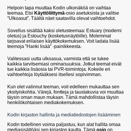
Helpoin tapa muuttaa Kodin ulkonäköä on vaihtaa
teemaa. Etsi
Käyttöliittymä
-osio asetuksista ja valitse
”Ulkoasut”. Täältä näet saatavilla olevat vaihtoehdot.
Sovellus sisältää kaksi oletusteemaa: Estuary (moderni
oletus) ja Estouchy (kosketusnäytöille). Molemmat
tarjoavat erilaisen käyttökokemuksen. Voit ladata lisää
teemoja ”Hanki lisää” -painikkeesta.
Valitessasi uutta ulkoasua, varmista että se tukee
kaikkia tarvitsemiasi
ominaisuuksia
. Jotkut teemat eivät
tue kaikkia lisäosia tai PVR-toimintoja. Kokeile eri
vaihtoehtoja löytääksesi itsellesi sopivimman.
Kun olet valinnut teeman, voit edelleen mukauttaa sen
yksityiskohtia. Värejä, fontteja ja taustakuvia voi muuttaa
täysin oman maun mukaan. Tämä mahdollistaa täysin
henkilökohtaisen mediakokemuksen.
Kodin kirjaston hallinta ja mediatiedostojen lisääminen
Kodin todellinen voima paljastuu, kun alat hallita omaa
mediasisältöäsi sen kirjaston kautta. Tämä
osio
on