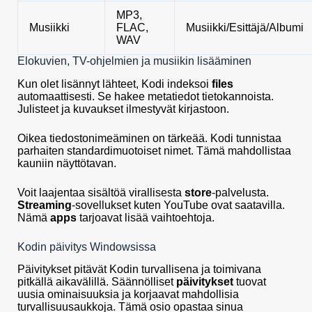
MP3,
Musiikki
FLAC,
Musiikki/Esittäjä/Albumi
WAV
Elokuvien, TV-ohjelmien ja musiikin lisääminen
Kun olet lisännyt lähteet, Kodi indeksoi
files
automaattisesti. Se hakee metatiedot tietokannoista.
Julisteet ja kuvaukset ilmestyvät kirjastoon.
Oikea tiedostonimeäminen on tärkeää. Kodi tunnistaa
parhaiten standardimuotoiset nimet. Tämä mahdollistaa
kauniin näyttötavan.
Voit laajentaa sisältöä virallisesta
store
-palvelusta.
Streaming
-sovellukset kuten YouTube ovat saatavilla.
Nämä
apps
tarjoavat lisää vaihtoehtoja.
Kodin päivitys Windowsissa
Päivitykset pitävät Kodin turvallisena ja toimivana
pitkällä aikavälillä. Säännölliset
päivitykset
tuovat
uusia ominaisuuksia ja korjaavat mahdollisia
turvallisuusaukkoja. Tämä osio opastaa sinua