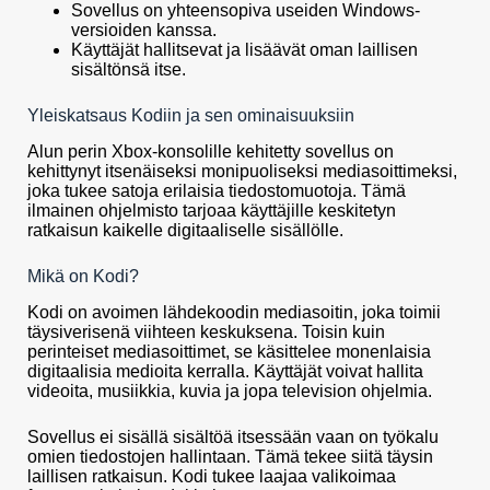
Sovellus on yhteensopiva useiden Windows-
versioiden kanssa.
Käyttäjät hallitsevat ja lisäävät oman laillisen
sisältönsä itse.
Yleiskatsaus Kodiin ja sen ominaisuuksiin
Alun perin Xbox-konsolille kehitetty sovellus on
kehittynyt itsenäiseksi monipuoliseksi mediasoittimeksi,
joka tukee satoja erilaisia tiedostomuotoja. Tämä
ilmainen ohjelmisto tarjoaa käyttäjille keskitetyn
ratkaisun kaikelle digitaaliselle sisällölle.
Mikä on Kodi?
Kodi on avoimen lähdekoodin mediasoitin, joka toimii
täysiverisenä viihteen keskuksena. Toisin kuin
perinteiset mediasoittimet, se käsittelee monenlaisia
digitaalisia medioita kerralla. Käyttäjät voivat hallita
videoita, musiikkia, kuvia ja jopa television ohjelmia.
Sovellus ei sisällä sisältöä itsessään vaan on työkalu
omien tiedostojen hallintaan. Tämä tekee siitä täysin
laillisen ratkaisun. Kodi tukee laajaa valikoimaa