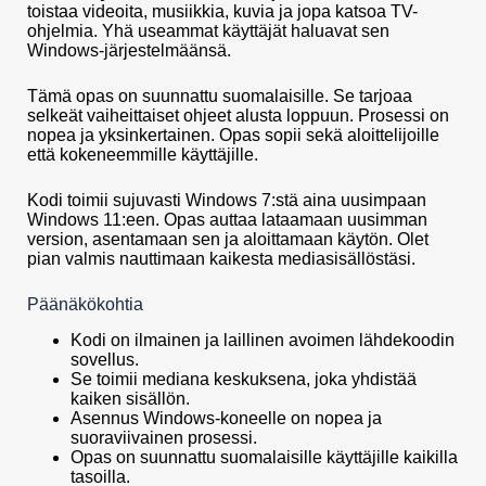
toistaa videoita, musiikkia, kuvia ja jopa katsoa TV-
ohjelmia. Yhä useammat käyttäjät haluavat sen
Windows-järjestelmäänsä.
Tämä opas on suunnattu suomalaisille. Se tarjoaa
selkeät vaiheittaiset ohjeet alusta loppuun. Prosessi on
nopea ja yksinkertainen. Opas sopii sekä aloittelijoille
että kokeneemmille käyttäjille.
Kodi toimii sujuvasti Windows 7:stä aina uusimpaan
Windows 11:een. Opas auttaa lataamaan uusimman
version, asentamaan sen ja aloittamaan käytön. Olet
pian valmis nauttimaan kaikesta mediasisällöstäsi.
Päänäkökohtia
Kodi on ilmainen ja laillinen avoimen lähdekoodin
sovellus.
Se toimii mediana keskuksena, joka yhdistää
kaiken sisällön.
Asennus Windows-koneelle on nopea ja
suoraviivainen prosessi.
Opas on suunnattu suomalaisille käyttäjille kaikilla
tasoilla.