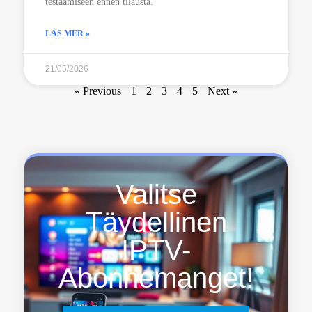
testaamiseen ennen tilausta.
LÄS MER »
21/05/2026
« Previous
1
2
3
4
5
Next »
Valitse
Täydellinen
IPTV-
Abonnemanget!