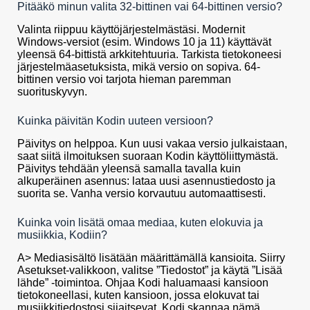
Pitääkö minun valita 32-bittinen vai 64-bittinen versio?
Valinta riippuu käyttöjärjestelmästäsi. Modernit
Windows-versiot (esim. Windows 10 ja 11) käyttävät
yleensä 64-bittistä arkkitehtuuria. Tarkista tietokoneesi
järjestelmäasetuksista, mikä versio on sopiva. 64-
bittinen versio voi tarjota hieman paremman
suorituskyvyn.
Kuinka päivitän Kodin uuteen versioon?
Päivitys on helppoa. Kun uusi vakaa versio julkaistaan,
saat siitä ilmoituksen suoraan Kodin käyttöliittymästä.
Päivitys tehdään yleensä samalla tavalla kuin
alkuperäinen asennus: lataa uusi asennustiedosto ja
suorita se. Vanha versio korvautuu automaattisesti.
Kuinka voin lisätä omaa mediaa, kuten elokuvia ja
musiikkia, Kodiin?
A> Mediasisältö lisätään määrittämällä kansioita. Siirry
Asetukset-valikkoon, valitse ”Tiedostot” ja käytä ”Lisää
lähde” -toimintoa. Ohjaa Kodi haluamaasi kansioon
tietokoneellasi, kuten kansioon, jossa elokuvat tai
musiikkitiedostosi sijaitsevat. Kodi skannaa nämä