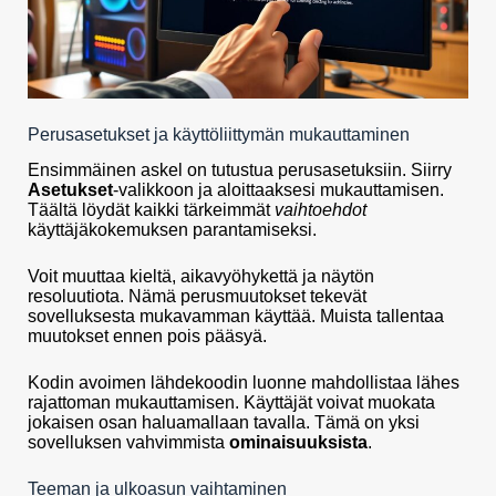
Perusasetukset ja käyttöliittymän mukauttaminen
Ensimmäinen askel on tutustua perusasetuksiin. Siirry
Asetukset
-valikkoon ja aloittaaksesi mukauttamisen.
Täältä löydät kaikki tärkeimmät
vaihtoehdot
käyttäjäkokemuksen parantamiseksi.
Voit muuttaa kieltä, aikavyöhykettä ja näytön
resoluutiota. Nämä perusmuutokset tekevät
sovelluksesta mukavamman käyttää. Muista tallentaa
muutokset ennen pois pääsyä.
Kodin avoimen lähdekoodin luonne mahdollistaa lähes
rajattoman mukauttamisen. Käyttäjät voivat muokata
jokaisen osan haluamallaan tavalla. Tämä on yksi
sovelluksen vahvimmista
ominaisuuksista
.
Teeman ja ulkoasun vaihtaminen