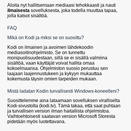
Aloita nyt hallitsemaan mediaasi tehokkaasti ja nauti
ilmaisesta
sovelluksesta, joka todella muuttaa tapaa,
jolla katsot sisältöä.
FAQ
Mikä on Kodi ja miksi se on suosittu?
Kodi on ilmainen ja avoimen lähdekoodin
mediasoitinohjelmisto. Se on tunnettu
monipuolisuudestaan, sillä se ei sisällä valmiina
sisältöä, vaan käyttäjät voivat hallita omaa
kokoelmaansa. Ohjelmiston suosio perustuu sen
laajaan laajennustukeen ja kykyyn mukauttaa
kokemusta täysin omien tarpeiden mukaan.
Mistä ladatan Kodin turvallisesti Windows-koneelleni?
Suosittelemme aina lataamaan sovelluksen viralliselta
Kodi-sivustolta (kodi.tv). Tämä takaa, että saat puhtaan
ja turvallisen version ilman haitallista ohjelmistoa.
Vaihtoehtoisesti saatavan version Microsoft Storesta
pidetään myös luotettavana.