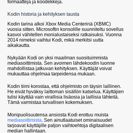
formaatteja ja koodekkeja.
Kodin historia ja kehityksen tausta
Kodin tarina alkoi Xbox Media Centerinä (XBMC)
vuosia sitten. Microsoftin konsolille suunniteltu sovellus
kasvoi vähitellen monialustaiseksi ratkaisuksi. Vuonna
2014 nimeksi vaihtui Kodi, mikä merkitsi uutta
aikakautta.
Nykyään Kodi on yksi maailman suosituimmista
mediasoittimista. Sen avoimen lähdekoodin luonne
mahdollistaa jatkuvan kehityksen. Käyttäjät voivat
mukauttaa ohjelmaa tarpeidensa mukaan.
Kodin tiimi korostaa, että ohjelmisto on täysin laillinen.
He eivät hyväksy laittoman sisällön katselua. Käyttäjien
tulisi käyttää vain virallisia lisäosia ja laillisia lähteitä.
Tämä varmistaa turvallisen kokemuksen.
Monipuolisuutensa ansiosta Kodi erottuu muista
mediasoittimista
. Sen ainutlaatuiset ominaisuudet
tarjoavat käyttäjille paljon vaihtoehtoja digitaalisen
median hallintaan.