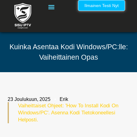
Ilmainen Testi Nyt
IPTV Kanavalista Suomi – Täydellinen IPTV Nordic Kanavaluettelo
Kuinka Asentaa Kodi Windows/PC:lle:
Vaiheittainen Opas
23 Joulukuun, 2025
Erik
Vaiheittaiset Ohjeet: 'How To Install Kodi On
Windows/PC'. Asenna Kodi Tietokoneellesi
Helposti.