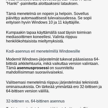
”Hanki” -painiketta aloittaaksesi latauksen.
Tämä menetelmä on nopein ja helpoin. Sovellus
päivittyy automaattisesti tulevaisuudessa. Se sopii
erityisen hyvin Windows 10 ja 11 käyttäjille.
Kumpaakin tapaa käyttämällä saat täysin toimivan
mediasoittimen koneellesi. Valinta riippuu
henkilökohtaisista mieltymyksistä.
Kodi-asennus eri menetelmillä Windowsille
Modernit Windows-järjestelmät tukevat pääasiassa 64-
bittistä arkkitehtuuria, mikä vaikuttaa version valintaan.
Tämä
asennusprosessi
on suunniteltu
mahdollisimman suoraviivaiseksi.
Valitsemasi menetelmä riippuu järjestelmäsi teknisistä
ominaisuuksista. On tärkeää ymmärtää ero 32-bittisen ja
64-bittisen version välillä.
32-bittinen vs. 64-bittinen asennus