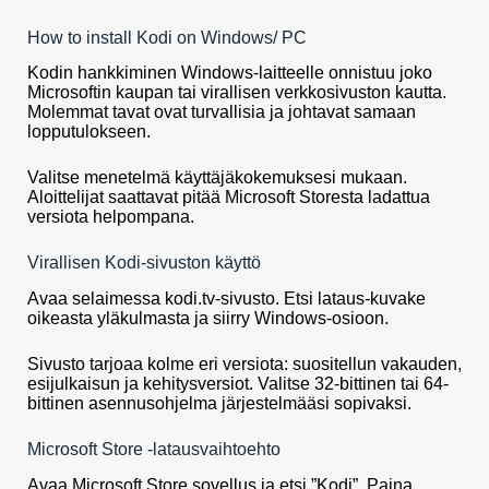
How to install Kodi on Windows/ PC
Kodin hankkiminen Windows-laitteelle onnistuu joko
Microsoftin kaupan tai virallisen verkkosivuston kautta.
Molemmat tavat ovat turvallisia ja johtavat samaan
lopputulokseen.
Valitse menetelmä käyttäjäkokemuksesi mukaan.
Aloittelijat saattavat pitää Microsoft Storesta ladattua
versiota helpompana.
Virallisen Kodi-sivuston käyttö
Avaa selaimessa kodi.tv-sivusto. Etsi lataus-kuvake
oikeasta yläkulmasta ja siirry Windows-osioon.
Sivusto tarjoaa kolme eri versiota: suositellun vakauden,
esijulkaisun ja kehitysversiot. Valitse 32-bittinen tai 64-
bittinen asennusohjelma järjestelmääsi sopivaksi.
Microsoft Store -latausvaihtoehto
Avaa Microsoft Store sovellus ja etsi ”Kodi”. Paina