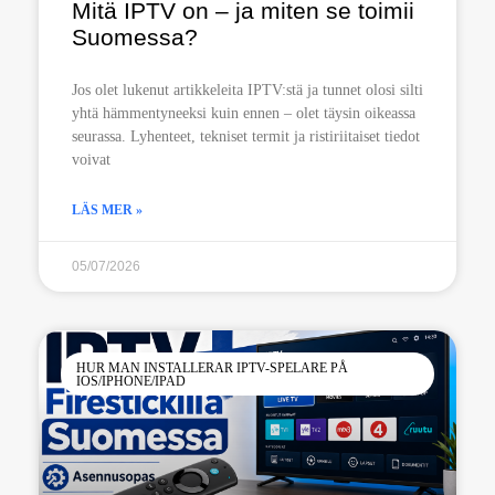
Mitä IPTV on – ja miten se toimii
Suomessa?
Jos olet lukenut artikkeleita IPTV:stä ja tunnet olosi silti
yhtä hämmentyneeksi kuin ennen – olet täysin oikeassa
seurassa. Lyhenteet, tekniset termit ja ristiriitaiset tiedot
voivat
LÄS MER »
05/07/2026
HUR MAN INSTALLERAR IPTV-SPELARE PÅ
IOS/IPHONE/IPAD