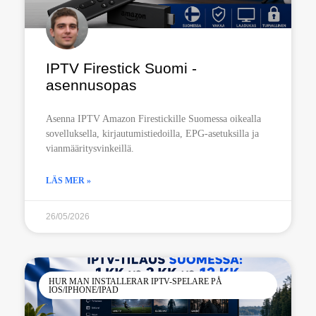
IPTV Firestick Suomi -
asennusopas
Asenna IPTV Amazon Firestickille Suomessa oikealla
sovelluksella, kirjautumistiedoilla, EPG-asetuksilla ja
vianmääritysvinkeillä.
LÄS MER »
26/05/2026
HUR MAN INSTALLERAR IPTV-SPELARE PÅ
IOS/IPHONE/IPAD