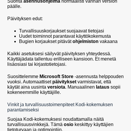
Suorita
asennusohjelma
normaalisti vanhan version
päälle.
Päivityksen edut:
Turvallisuuskorjaukset suojaavat tietojasi
Uudet toiminnot parantavat käyttökokemusta
Bugien korjaukset pitävät
ohjelmiston
vakaana
Kaikki asetuksesi säilyvät päivityksen yhteydessä.
Käyttäjädata tallentuu erilliseen kansioon. Et menetä
lisäosiasi tai kirjastotietojasi.
Suosittelemme
Microsoft Store
-asennusta helppouden
vuoksi. Automaattiset
päivitykset
varmistavat, että
käytät aina uusinta
versiota
. Manuaalinen
lataus
sopii
kokeneemmille käyttäjille.
Vinkit ja turvallisuustoimenpiteet Kodi-kokemuksen
parantamiseksi
Suojaa Kodi-kokemuksesi noudattamalla näitä
turvallisuusvinkkejä. Tämä
osio
keskittyy käyttäjien
tietoturvaan ja optimointiin.