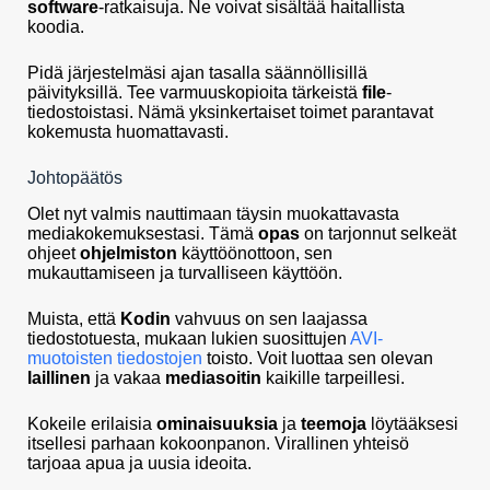
software
-ratkaisuja. Ne voivat sisältää haitallista
koodia.
Pidä järjestelmäsi ajan tasalla säännöllisillä
päivityksillä. Tee varmuuskopioita tärkeistä
file
-
tiedostoistasi. Nämä yksinkertaiset toimet parantavat
kokemusta huomattavasti.
Johtopäätös
Olet nyt valmis nauttimaan täysin muokattavasta
mediakokemuksestasi. Tämä
opas
on tarjonnut selkeät
ohjeet
ohjelmiston
käyttöönottoon, sen
mukauttamiseen ja turvalliseen käyttöön.
Muista, että
Kodin
vahvuus on sen laajassa
tiedostotuesta, mukaan lukien suosittujen
AVI-
muotoisten tiedostojen
toisto. Voit luottaa sen olevan
laillinen
ja vakaa
mediasoitin
kaikille tarpeillesi.
Kokeile erilaisia
ominaisuuksia
ja
teemoja
löytääksesi
itsellesi parhaan kokoonpanon. Virallinen yhteisö
tarjoaa apua ja uusia ideoita.