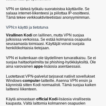
VPN on tärkeä työkalu suoratoistoa käyttäville. Se
salaaa internet-liikenteesi ja piilottaa IP-osoitteesi.
Tämä tekee verkkoaktiviteetistasi anonyymimman.
VPN:n käyttö ja tietoturva
Virallinen Kodi
on laillinen, mutta VPN suojaa
julkisissa verkoissa. Se estää kolmansia osapuolia
seuraamasta toimiaasi. Käyttäjät voivat suojata
henkilökohtaisia tietojaan.
VPN ei kuitenkaan ole täydellinen turvaratkaisu. Se ei
suojaa haittaohjelmilta tai phishing-hyökkäyksiltä. Ole
aina varovainen
apps
-lisäosia asentaessasi.
Luotettavat VPN-palvelut tarjoavat natiivit sovellukset
Windows-
computer
-laitteille. Asenna VPN ensin ja
käynnistä sitten Kodi normaalisti. Tämä suojaa kaiken
laitteesi liikenteen.
Käytä ainoastaan
official Kodi
-lisäosia virallisesta
kaupasta. Vältä laittomia kolmannen osapuolen