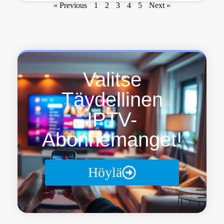
« Previous
1
2
3
4
5
Next »
Valitse
Täydellinen
IPTV-
Abonnemanget!
Höylä