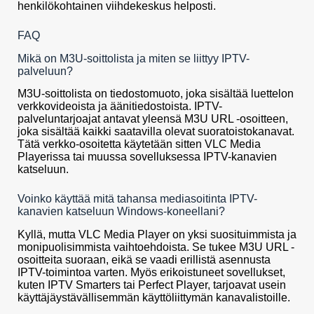
henkilökohtainen viihdekeskus helposti.
FAQ
Mikä on M3U-soittolista ja miten se liittyy IPTV-
palveluun?
M3U-soittolista on tiedostomuoto, joka sisältää luettelon
verkkovideoista ja äänitiedostoista. IPTV-
palveluntarjoajat antavat yleensä M3U URL -osoitteen,
joka sisältää kaikki saatavilla olevat suoratoistokanavat.
Tätä verkko-osoitetta käytetään sitten VLC Media
Playerissa tai muussa sovelluksessa IPTV-kanavien
katseluun.
Voinko käyttää mitä tahansa mediasoitinta IPTV-
kanavien katseluun Windows-koneellani?
Kyllä, mutta VLC Media Player on yksi suosituimmista ja
monipuolisimmista vaihtoehdoista. Se tukee M3U URL -
osoitteita suoraan, eikä se vaadi erillistä asennusta
IPTV-toimintoa varten. Myös erikoistuneet sovellukset,
kuten IPTV Smarters tai Perfect Player, tarjoavat usein
käyttäjäystävällisemmän käyttöliittymän kanavalistoille.