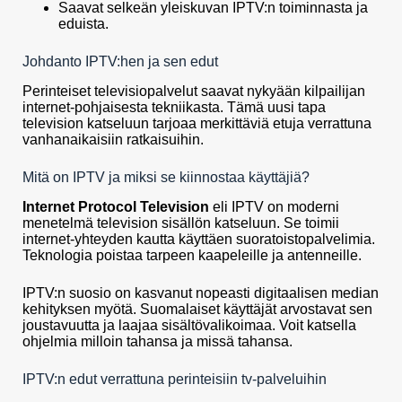
Saavat selkeän yleiskuvan IPTV:n toiminnasta ja
eduista.
Johdanto IPTV:hen ja sen edut
Perinteiset televisiopalvelut saavat nykyään kilpailijan
internet-pohjaisesta tekniikasta. Tämä uusi tapa
television katseluun tarjoaa merkittäviä etuja verrattuna
vanhanaikaisiin ratkaisuihin.
Mitä on IPTV ja miksi se kiinnostaa käyttäjiä?
Internet Protocol Television
eli IPTV on moderni
menetelmä television sisällön katseluun. Se toimii
internet-yhteyden kautta käyttäen suoratoistopalvelimia.
Teknologia poistaa tarpeen kaapeleille ja antenneille.
IPTV:n suosio on kasvanut nopeasti digitaalisen median
kehityksen myötä. Suomalaiset käyttäjät arvostavat sen
joustavuutta ja laajaa sisältövalikoimaa. Voit katsella
ohjelmia milloin tahansa ja missä tahansa.
IPTV:n edut verrattuna perinteisiin tv-palveluihin