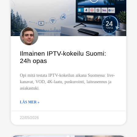
Ilmainen IPTV-kokeilu Suomi:
24h opas
Opi mitä testata IPTV-kokeilun aikana Suomessa: live-
kanavat, VOD, 4K-laatu, puskurointi, laiteasennus ja
asiakastuki.
LÄS MER »
22/05/2026