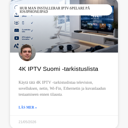
HUR MAN INSTALLERAR IPTV-SPELARE PÅ
IOS/IPHONE/IPAD
4K IPTV Suomi -tarkistuslista
Käytä tätä 4K IPTV -tarkistuslistaa television,
sovelluksen, netin, Wi-Fin, Ethernetin ja kuvanlaadun
testaamiseen ennen tilausta.
LÄS MER »
21/05/2026