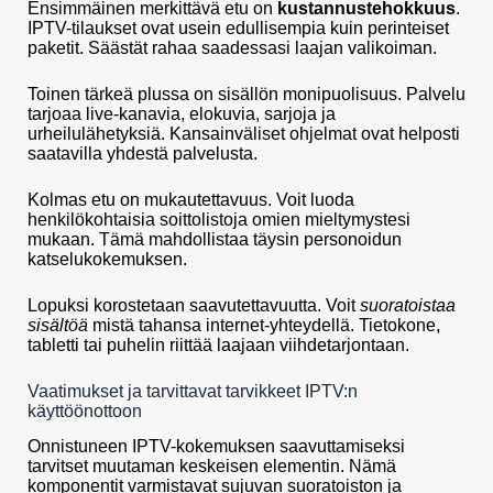
Ensimmäinen merkittävä etu on
kustannustehokkuus
.
IPTV-tilaukset ovat usein edullisempia kuin perinteiset
paketit. Säästät rahaa saadessasi laajan valikoiman.
Toinen tärkeä plussa on sisällön monipuolisuus. Palvelu
tarjoaa live-kanavia, elokuvia, sarjoja ja
urheilulähetyksiä. Kansainväliset ohjelmat ovat helposti
saatavilla yhdestä palvelusta.
Kolmas etu on mukautettavuus. Voit luoda
henkilökohtaisia soittolistoja omien mieltymystesi
mukaan. Tämä mahdollistaa täysin personoidun
katselukokemuksen.
Lopuksi korostetaan saavutettavuutta. Voit
suoratoistaa
sisältöä
mistä tahansa internet-yhteydellä. Tietokone,
tabletti tai puhelin riittää laajaan viihdetarjontaan.
Vaatimukset ja tarvittavat tarvikkeet IPTV:n
käyttöönottoon
Onnistuneen IPTV-kokemuksen saavuttamiseksi
tarvitset muutaman keskeisen elementin. Nämä
komponentit varmistavat sujuvan suoratoiston ja