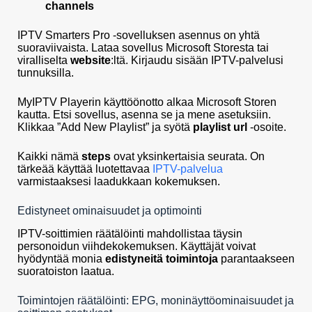
channels
IPTV Smarters Pro -sovelluksen asennus on yhtä
suoraviivaista. Lataa sovellus Microsoft Storesta tai
viralliselta
website
:ltä. Kirjaudu sisään IPTV-palvelusi
tunnuksilla.
MyIPTV Playerin käyttöönotto alkaa Microsoft Storen
kautta. Etsi sovellus, asenna se ja mene asetuksiin.
Klikkaa ”Add New Playlist” ja syötä
playlist url
-osoite.
Kaikki nämä
steps
ovat yksinkertaisia seurata. On
tärkeää käyttää luotettavaa
IPTV-palvelua
varmistaaksesi laadukkaan kokemuksen.
Edistyneet ominaisuudet ja optimointi
IPTV-soittimien räätälöinti mahdollistaa täysin
personoidun viihdekokemuksen. Käyttäjät voivat
hyödyntää monia
edistyneitä toimintoja
parantaakseen
suoratoiston laatua.
Toimintojen räätälöinti: EPG, moninäyttöominaisuudet ja