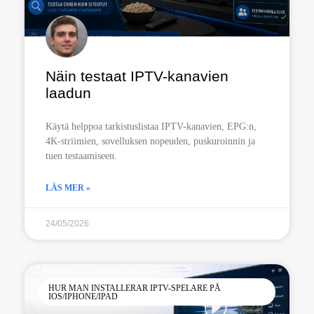
Näin testaat IPTV-kanavien
laadun
Käytä helppoa tarkistuslistaa IPTV-kanavien, EPG:n,
4K-striimien, sovelluksen nopeuden, puskuroinnin ja
tuen testaamiseen.
LÄS MER »
24/05/2026
HUR MAN INSTALLERAR IPTV-SPELARE PÅ
IOS/IPHONE/IPAD