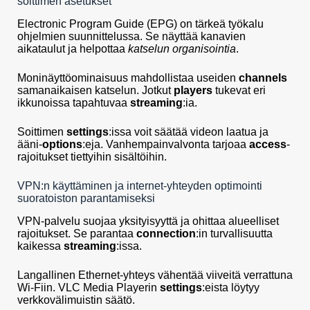
soittimen asetukset
Electronic Program Guide (EPG) on tärkeä työkalu
ohjelmien suunnittelussa. Se näyttää kanavien
aikataulut ja helpottaa
katselun organisointia
.
Moninäyttöominaisuus mahdollistaa useiden
channels
samanaikaisen katselun. Jotkut
players
tukevat eri
ikkunoissa tapahtuvaa
streaming
:ia.
Soittimen
settings
:issa voit säätää videon laatua ja
ääni-
options
:eja. Vanhempainvalvonta tarjoaa
access
-
rajoitukset tiettyihin sisältöihin.
VPN:n käyttäminen ja internet-yhteyden optimointi
suoratoiston parantamiseksi
VPN-palvelu suojaa yksityisyyttä ja ohittaa alueelliset
rajoitukset. Se parantaa
connection
:in turvallisuutta
kaikessa
streaming
:issa.
Langallinen Ethernet-yhteys vähentää viiveitä verrattuna
Wi-Fiin. VLC Media Playerin
settings
:eista löytyy
verkkovälimuistin säätö.