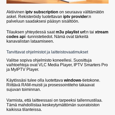
Aktiivinen
iptv subscription
on seuraava välttämätön
askel. Rekisteröidy luotettavan
iptv provider
:n
palveluun saadaksesi pääsyn sisältöön.
Tilauksen yhteydessä saat
m3u playlist url
:n tai
xtream
codes api
-tunnistetiedot. Nämä ovat tärkeitä
kanavalistan lataamiseen.
Tarvittavat ohjelmistot ja laitteistovaatimukset
Valitse sopiva ohjelmisto koneellesi. Suosittuja
vaihtoehtoja ovat VLC Media Player, IPTV Smarters Pro
ja MyIPTV Player.
Käytössäsi tulee olla luotettava
windows
-tietokone.
Riittävä RAM-muisti ja prosessointiteho takaavat
sujuvan toiminnan.
Varmista, että laitteessasi on tarpeeksi tallennustilaa.
Tämä mahdollistaa keskeytymättömän suoratoiston
kaikissa tilanteissa.