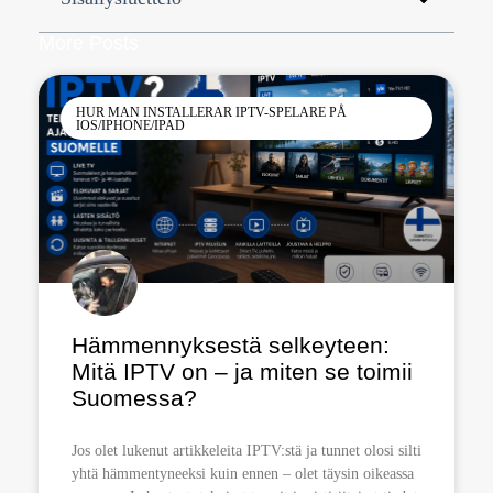
More Posts
HUR MAN INSTALLERAR IPTV-SPELARE PÅ
IOS/IPHONE/IPAD
Hämmennyksestä selkeyteen:
Mitä IPTV on – ja miten se toimii
Suomessa?
Jos olet lukenut artikkeleita IPTV:stä ja tunnet olosi silti
yhtä hämmentyneeksi kuin ennen – olet täysin oikeassa