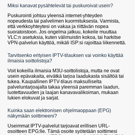
Miksi kanavat pysähtelevät tai puskuroivat usein?
Puskurointi johtuu yleensä internet-yhteyden
nopeudesta tai palvelimen kuormituksesta. Varmista,
että verkkoyhteytesi on vakaa ja riittävän nopea
suoratoistoon. Jos ongelma jatkuu, kokeile muuttaa
VLC:n asetuksia, kuten välimuistin kokoa, tai harkitse
VPN-palvelun käyttöä, mikäli ISP:si rajoittaa liikennettä.
Tarvitsenko erityisen IPTV-tilauksen vai voinko käyttää
ilmaisia soittolistoja?
Voit kokeilla ilmaisia M3U-soittolistoja, mutta ne ovat
usein epävakaita, eivätkä tarjoa laadukasta sisältöä tai
tukea. Kaupallinen IPTV-tilaus maksulliselta
palveluntarjoajalta takaa yleensä paremman laadun,
luotettavuuden ja laajan kanavavalikoiman, mukaan
lukien elokuvat ja sarjat.
Kuinka saan elektronisen ohjelmaoppaan (EPG)
näkymään soittimeeni?
Useimmat IPTV-palvelut tarjoavat erillisen URL-
osoitteen EPG:lle. Tämä osoite syötetään soittimesi