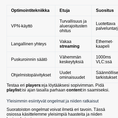
Optimointitekniikka
Etuja
Suositus
Turvallisuus ja
Luotettava
VPN-käyttö
aluerajoitusten
palveluntar
ohitus
Vakaa
Ethernet-
Langallinen yhteys
streaming
kaapeli
Vähemmän
1000ms
Puskuroinnin säätö
keskeytyksiä
VLC:ssä
Uudet
Säännöllise
Ohjelmistopäivitykset
ominaisuudet
tarkistukset
Testaa eri
players
:eja löytääksesi sopivimman. Pidä
playlist
:isi ajan tasalla parhaan
content
:in saamiseksi.
Yleisimmin esiintyvät ongelmat ja niiden ratkaisut
Suoratoiston ongelmat voivat ilmetä eri tavoin. Tässä
osiossa käsittelemme yleisimpiä haasteita ja niiden