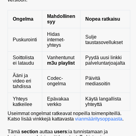
Mahdollinen
Ongelma
Nopea ratkaisu
syy
Hidas
Sulje
Puskurointi
internet-
taustasovellukset
yhteys
Soittolista
Vanhentunut
Pyydä uusi linkki
ei lataudu
m3u playlist
palveluntarjoajalta
Ääni ja
Codec-
Päivitä
video eri
ongelma
mediasoitin
tahdissa
Yhteys
Epävakaa
Käytä langallista
katkeilee
verkko
yhteyttä
Useimmat ongelmat ratkeavat nopeilla toimenpiteillä.
Katso lisää vinkkejä kattavasta
vianmääritysoppaasta
.
Tämä
section
auttaa
users
:ia tunnistamaan ja