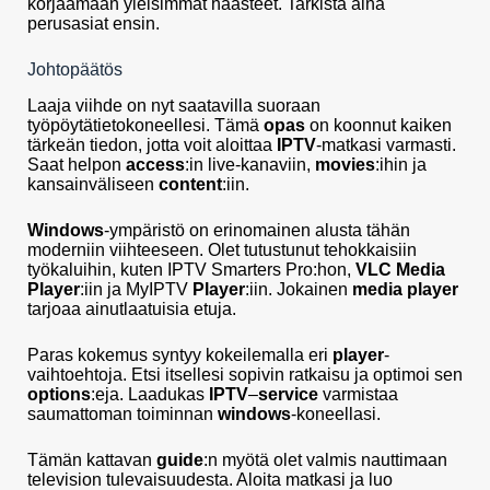
korjaamaan yleisimmät haasteet. Tarkista aina
perusasiat ensin.
Johtopäätös
Laaja viihde on nyt saatavilla suoraan
työpöytätietokoneellesi. Tämä
opas
on koonnut kaiken
tärkeän tiedon, jotta voit aloittaa
IPTV
-matkasi varmasti.
Saat helpon
access
:in live-kanaviin,
movies
:ihin ja
kansainväliseen
content
:iin.
Windows
-ympäristö on erinomainen alusta tähän
moderniin viihteeseen. Olet tutustunut tehokkaisiin
työkaluihin, kuten IPTV Smarters Pro:hon,
VLC Media
Player
:iin ja MyIPTV
Player
:iin. Jokainen
media player
tarjoaa ainutlaatuisia etuja.
Paras kokemus syntyy kokeilemalla eri
player
-
vaihtoehtoja. Etsi itsellesi sopivin ratkaisu ja optimoi sen
options
:eja. Laadukas
IPTV
–
service
varmistaa
saumattoman toiminnan
windows
-koneellasi.
Tämän kattavan
guide
:n myötä olet valmis nauttimaan
television tulevaisuudesta. Aloita matkasi ja luo