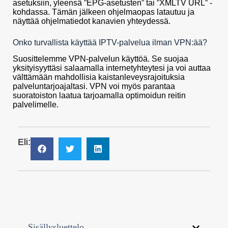
asetuksiin, yleensä ”EPG-asetusten” tai ”XMLTV URL” -
kohdassa. Tämän jälkeen ohjelmaopas latautuu ja
näyttää ohjelmatiedot kanavien yhteydessä.
Onko turvallista käyttää IPTV-palvelua ilman VPN:ää?
Suosittelemme VPN-palvelun käyttöä. Se suojaa
yksityisyyttäsi salaamalla internetyhteytesi ja voi auttaa
välttämään mahdollisia kaistanleveysrajoituksia
palveluntarjoajaltasi. VPN voi myös parantaa
suoratoiston laatua tarjoamalla optimoidun reitin
palvelimelle.
Eli:
Sisällysluettelo