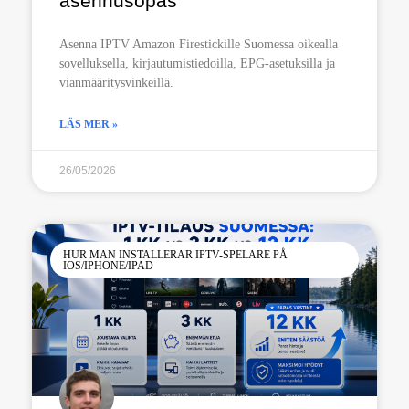
asennusopas
Asenna IPTV Amazon Firestickille Suomessa oikealla
sovelluksella, kirjautumistiedoilla, EPG-asetuksilla ja
vianmääritysvinkeillä.
LÄS MER »
26/05/2026
HUR MAN INSTALLERAR IPTV-SPELARE PÅ
IOS/IPHONE/IPAD