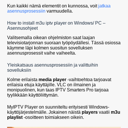
Kun kaikki nämä elementit on kunnossa, voit
jatkaa
asennusprosessiin
varmuudella.
How to install m3u iptv player on Windows/ PC –
Asennusohjeet
Valitsemalla oikean ohjelmiston saat laajan
televisiotarjonnan suoraan työpöydällesi. Tässä osiossa
käymme läpi kolmen suositun sovelluksen
asennusprosessit vaihe vaiheelta.
Yleiskatsaus asennusprosessiin ja valittuihin
sovelluksiin
Kolme erilaista
media player
-vaihtoehtoa tarjoavat
erilaisia etuja käyttäjille. VLC on ilmainen ja
monipuolinen, kun taas IPTV Smarters Pro tarjoaa
tyylikkään käyttöliittymän.
MyIPTV Player on suunniteltu erityisesti Windows-
käyttöjärjestelmälle. Jokainen näistä
players
vaatii
m3u
playlist
-osoitteen toimiakseen oikein.