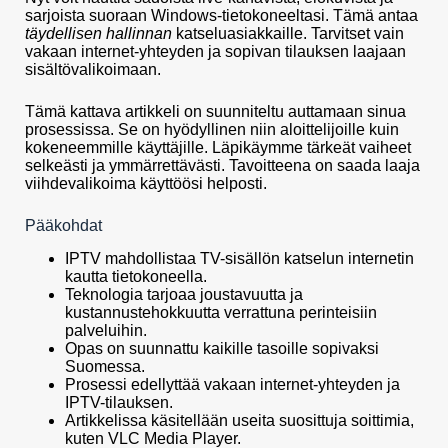
sarjoista suoraan Windows-tietokoneeltasi. Tämä antaa
täydellisen hallinnan
katseluasiakkaille. Tarvitset vain
vakaan internet-yhteyden ja sopivan tilauksen laajaan
sisältövalikoimaan.
Tämä kattava artikkeli on suunniteltu auttamaan sinua
prosessissa. Se on hyödyllinen niin aloittelijoille kuin
kokeneemmille käyttäjille. Läpikäymme tärkeät vaiheet
selkeästi ja ymmärrettävästi. Tavoitteena on saada laaja
viihdevalikoima käyttöösi helposti.
Pääkohdat
IPTV mahdollistaa TV-sisällön katselun internetin
kautta tietokoneella.
Teknologia tarjoaa joustavuutta ja
kustannustehokkuutta verrattuna perinteisiin
palveluihin.
Opas on suunnattu kaikille tasoille sopivaksi
Suomessa.
Prosessi edellyttää vakaan internet-yhteyden ja
IPTV-tilauksen.
Artikkelissa käsitellään useita suosittuja soittimia,
kuten VLC Media Player.