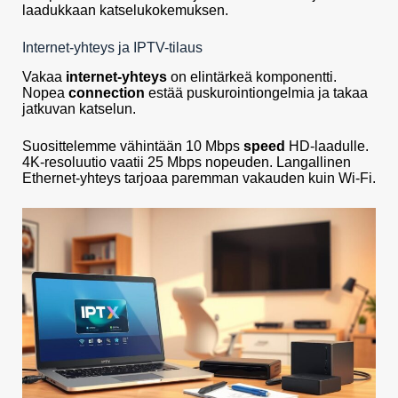
laadukkaan katselukokemuksen.
Internet-yhteys ja IPTV-tilaus
Vakaa
internet-yhteys
on elintärkeä komponentti.
Nopea
connection
estää puskurointiongelmia ja takaa
jatkuvan katselun.
Suosittelemme vähintään 10 Mbps
speed
HD-laadulle.
4K-resoluutio vaatii 25 Mbps nopeuden. Langallinen
Ethernet-yhteys tarjoaa paremman vakauden kuin Wi-Fi.