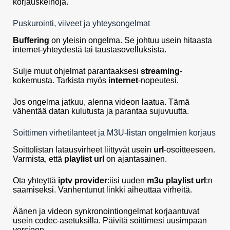
korjauskeinoja.
Puskurointi, viiveet ja yhteysongelmat
Buffering
on yleisin ongelma. Se johtuu usein hitaasta
internet-yhteydestä tai taustasovelluksista.
Sulje muut ohjelmat parantaaksesi
streaming
-
kokemusta. Tarkista myös
internet
-nopeutesi.
Jos ongelma jatkuu, alenna videon laatua. Tämä
vähentää datan kulutusta ja parantaa sujuvuutta.
Soittimen virhetilanteet ja M3U-listan ongelmien korjaus
Soittolistan latausvirheet liittyvät usein
url
-osoitteeseen.
Varmista, että
playlist url
on ajantasainen.
Ota yhteyttä
iptv provider
:iisi uuden
m3u playlist url
:n
saamiseksi. Vanhentunut linkki aiheuttaa virheitä.
Äänen ja videon synkronointiongelmat korjaantuvat
usein codec-asetuksilla. Päivitä soittimesi uusimpaan
versioon.