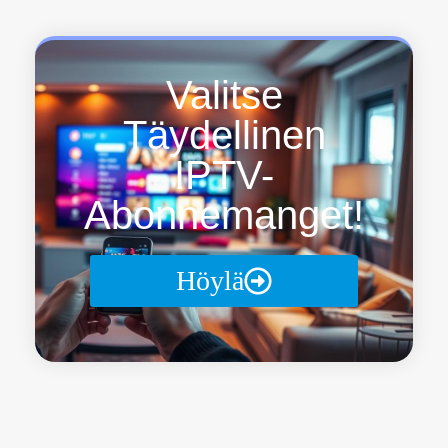
Valitse
Täydellinen
IPTV-
Abonnemanget!
Höylä