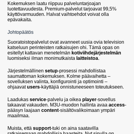
Kokemuksen laatu riippuu palveluntarjoajan
luotettavuudesta. Premium-palvelut tarjoavat 99,5%
käyttövarmuuden. Halvat vaihtoehdot voivat olla
epävakaita.
Johtopäätös
Suoratoistopalvelut ovat avanneet uusia ovia television
katseluun perinteisten ratkaisujen ohi. Tämä opas on
esitellyt kattavan menetelmän
kotiviihdejärjestelmän
luomiseksi ilman monimutkaista
laitteistoa
.
Järjestelmällinen
setup
-prosessi mahdollistaa
saumattoman kokemuksen. Kolme päävaihetta –
sovelluksen valinta, konfigurointi ja optimointi –
ohjaavat
users
-käyttäjiä onnistuneeseen toteutukseen.
Laadukas
service
-palvelu ja oikea
player
-sovellus
takaavat vakauden. M3U-muodon hallinta avaa
access
-
pääsyn laajaan
content
-sisältövalikoimaan ympäri
maailmaa.
Muista, että
support
-tuki on aina saatavilla
ratkaisemaan mahdollisia haasteita. Nyt sinulla on