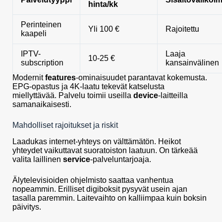
hinta/kk
Perinteinen
Yli 100 €
Rajoitettu
kaapeli
IPTV-
Laaja
10-25 €
subscription
kansainvälinen
Modernit
features
-ominaisuudet parantavat kokemusta.
EPG-opastus ja 4K-laatu tekevät katselusta
miellyttävää. Palvelu toimii useilla
device
-laitteilla
samanaikaisesti.
Mahdolliset rajoitukset ja riskit
Laadukas internet-yhteys on välttämätön. Heikot
yhteydet vaikuttavat suoratoiston laatuun. On tärkeää
valita laillinen
service
-palveluntarjoaja.
Älytelevisioiden ohjelmisto saattaa vanhentua
nopeammin. Erilliset digiboksit pysyvät usein ajan
tasalla paremmin. Laitevaihto on kalliimpaa kuin boksin
päivitys.