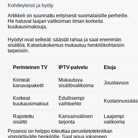
Kohdeyleisö ja hyöty
Artikkeli on suunnattu erityisesti suomalaisille perheille.
He haluvat laajan valikoiman ilman korkeita
kuukausimaksuja.
Hyödyt ovat selkeät: säästät rahaa ja saat enemmän
sisältöä. Katselukokemus mukautuu henkilökohtaisiin
tarpeisiin.
Perinteinen TV
IPTV-palvelu
Etuja
Kiinteät
Mukautuva
Joustavuus
kanavapaketit
sisältövalikoima
Korkeat
Edullisempi
Kustannussääs
kuukausimaksut
vaihtoehto
Rajoitettu
Kansainvälinen
Laajempi
sisältö
tarjonta
valikoima
Prosessi on helppo toteuttaa perustietotekniikan
ymmärtävälle henkilölle. Saat apua jokaiseen