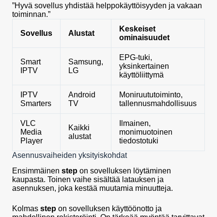
”Hyvä sovellus yhdistää helppokäyttöisyyden ja vakaan
toiminnan.”
Keskeiset
Sovellus
Alustat
ominaisuudet
EPG-tuki,
Smart
Samsung,
yksinkertainen
IPTV
LG
käyttöliittymä
IPTV
Android
Moniruututoiminto,
Smarters
TV
tallennusmahdollisuus
VLC
Ilmainen,
Kaikki
Media
monimuotoinen
alustat
Player
tiedostotuki
Asennusvaiheiden yksityiskohdat
Ensimmäinen
step
on sovelluksen löytäminen
kaupasta. Toinen vaihe sisältää latauksen ja
asennuksen, joka kestää muutamia minuutteja.
Kolmas
step
on sovelluksen käyttöönotto ja