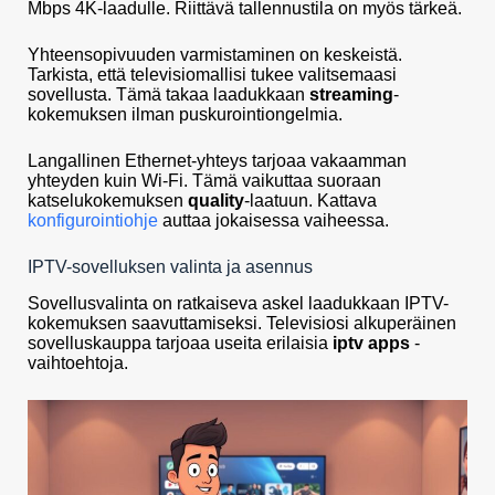
Mbps 4K-laadulle. Riittävä tallennustila on myös tärkeä.
Yhteensopivuuden varmistaminen on keskeistä.
Tarkista, että televisiomallisi tukee valitsemaasi
sovellusta. Tämä takaa laadukkaan
streaming
-
kokemuksen ilman puskurointiongelmia.
Langallinen Ethernet-yhteys tarjoaa vakaamman
yhteyden kuin Wi-Fi. Tämä vaikuttaa suoraan
katselukokemuksen
quality
-laatuun. Kattava
konfigurointiohje
auttaa jokaisessa vaiheessa.
IPTV-sovelluksen valinta ja asennus
Sovellusvalinta on ratkaiseva askel laadukkaan IPTV-
kokemuksen saavuttamiseksi. Televisiosi alkuperäinen
sovelluskauppa tarjoaa useita erilaisia
iptv apps
-
vaihtoehtoja.