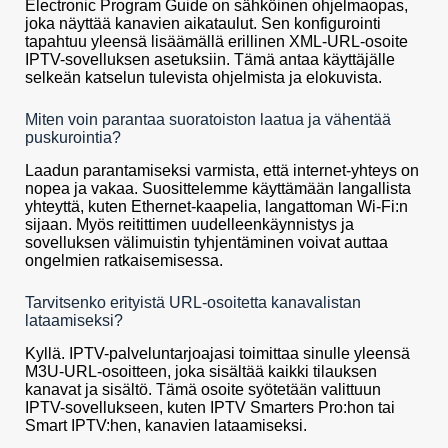
Electronic Program Guide on sähköinen ohjelmaopas,
joka näyttää kanavien aikataulut. Sen konfigurointi
tapahtuu yleensä lisäämällä erillinen XML-URL-osoite
IPTV-sovelluksen asetuksiin. Tämä antaa käyttäjälle
selkeän katselun tulevista ohjelmista ja elokuvista.
Miten voin parantaa suoratoiston laatua ja vähentää
puskurointia?
Laadun parantamiseksi varmista, että internet-yhteys on
nopea ja vakaa. Suosittelemme käyttämään langallista
yhteyttä, kuten Ethernet-kaapelia, langattoman Wi-Fi:n
sijaan. Myös reitittimen uudelleenkäynnistys ja
sovelluksen välimuistin tyhjentäminen voivat auttaa
ongelmien ratkaisemisessa.
Tarvitsenko erityistä URL-osoitetta kanavalistan
lataamiseksi?
Kyllä. IPTV-palveluntarjoajasi toimittaa sinulle yleensä
M3U-URL-osoitteen, joka sisältää kaikki tilauksen
kanavat ja sisältö. Tämä osoite syötetään valittuun
IPTV-sovellukseen, kuten IPTV Smarters Pro:hon tai
Smart IPTV:hen, kanavien lataamiseksi.