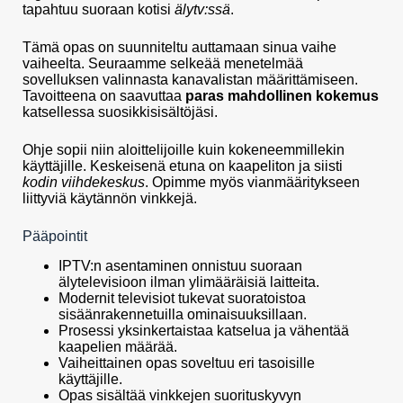
tapahtuu suoraan kotisi
älytv:ssä
.
Tämä opas on suunniteltu auttamaan sinua vaihe
vaiheelta. Seuraamme selkeää menetelmää
sovelluksen valinnasta kanavalistan määrittämiseen.
Tavoitteena on saavuttaa
paras mahdollinen kokemus
katsellessa suosikkisisältöjäsi.
Ohje sopii niin aloittelijoille kuin kokeneemmillekin
käyttäjille. Keskeisenä etuna on kaapeliton ja siisti
kodin viihdekeskus
. Opimme myös vianmääritykseen
liittyviä käytännön vinkkejä.
Pääpointit
IPTV:n asentaminen onnistuu suoraan
älytelevisioon ilman ylimääräisiä laitteita.
Modernit televisiot tukevat suoratoistoa
sisäänrakennetuilla ominaisuuksillaan.
Prosessi yksinkertaistaa katselua ja vähentää
kaapelien määrää.
Vaiheittainen opas soveltuu eri tasoisille
käyttäjille.
Opas sisältää vinkkejen suorituskyvyn