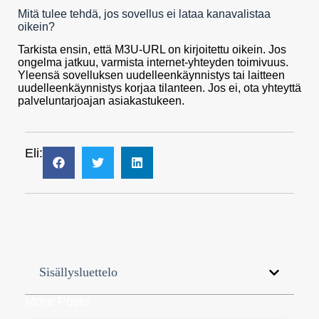
Mitä tulee tehdä, jos sovellus ei lataa kanavalistaa
oikein?
Tarkista ensin, että M3U-URL on kirjoitettu oikein. Jos
ongelma jatkuu, varmista internet-yhteyden toimivuus.
Yleensä sovelluksen uudelleenkäynnistys tai laitteen
uudelleenkäynnistys korjaa tilanteen. Jos ei, ota yhteyttä
palveluntarjoajan asiakastukeen.
Eli:
Sisällysluettelo
More Posts