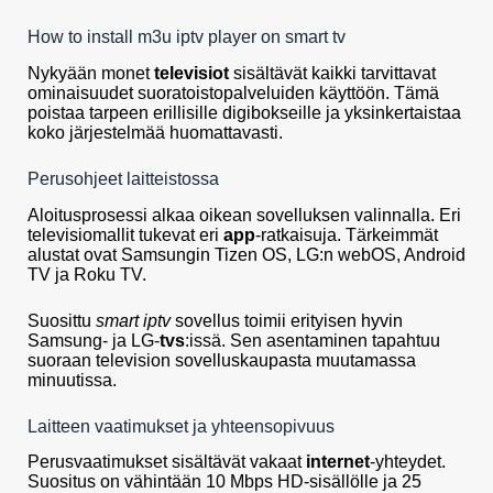
How to install m3u iptv player on smart tv
Nykyään monet
televisiot
sisältävät kaikki tarvittavat
ominaisuudet suoratoistopalveluiden käyttöön. Tämä
poistaa tarpeen erillisille digibokseille ja yksinkertaistaa
koko järjestelmää huomattavasti.
Perusohjeet laitteistossa
Aloitusprosessi alkaa oikean sovelluksen valinnalla. Eri
televisiomallit tukevat eri
app
-ratkaisuja. Tärkeimmät
alustat ovat Samsungin Tizen OS, LG:n webOS, Android
TV ja Roku TV.
Suosittu
smart iptv
sovellus toimii erityisen hyvin
Samsung- ja LG-
tvs
:issä. Sen asentaminen tapahtuu
suoraan television sovelluskaupasta muutamassa
minuutissa.
Laitteen vaatimukset ja yhteensopivuus
Perusvaatimukset sisältävät vakaat
internet
-yhteydet.
Suositus on vähintään 10 Mbps HD-sisällölle ja 25