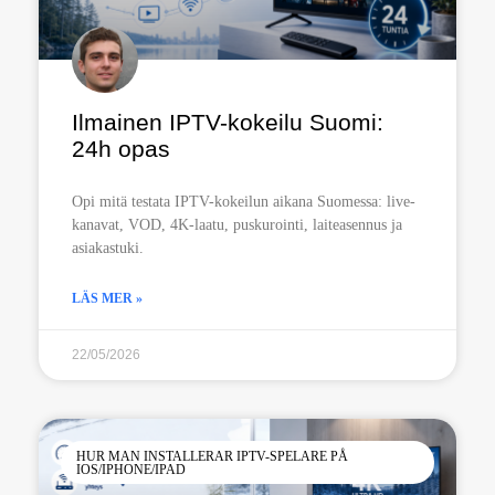
Ilmainen IPTV-kokeilu Suomi:
24h opas
Opi mitä testata IPTV-kokeilun aikana Suomessa: live-
kanavat, VOD, 4K-laatu, puskurointi, laiteasennus ja
asiakastuki.
LÄS MER »
22/05/2026
HUR MAN INSTALLERAR IPTV-SPELARE PÅ
IOS/IPHONE/IPAD