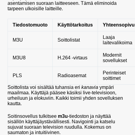
asentamisen suoraan laitteeseen. Tämä eliminoida
tarpeen ulkoisille laitteille.
Tiedostomuoto
Käyttötarkoitus
Yhteensopiv
Laaja
M3U
Soittolistat
laitevalikoima
Modernit
M3U8
H.264 -virtaus
sovellukset
Perinteiset
PLS
Radioasemat
soittimet
Soittolista voi sisältää tuhansia eri
kanavia
ympäri
maailmaa. Käyttäjä pääsee käsiksi live-televisioon,
urheiluun ja elokuviin. Kaikki toimii yhden sovelluksen
kautta.
Soitinsovellus tulkitsee
m3u
-tiedoston ja näyttää
sisällön käyttäjäystävällisesti. Navigointi ja katselu
sujuvat suoraan television ruudulla. Kokemus on
saumaton ja intuitiivinen.