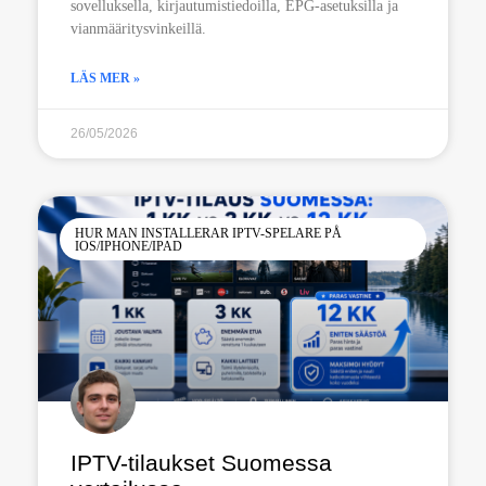
sovelluksella, kirjautumistiedoilla, EPG-asetuksilla ja
vianmääritysvinkeillä.
LÄS MER »
26/05/2026
HUR MAN INSTALLERAR IPTV-SPELARE PÅ
IOS/IPHONE/IPAD
IPTV-tilaukset Suomessa