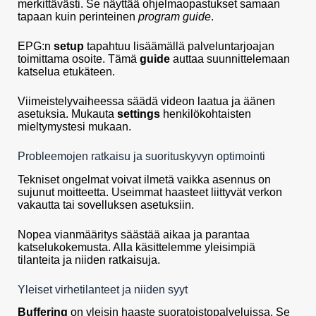
merkittävästi. Se näyttää ohjelmaopastukset samaan
tapaan kuin perinteinen
program guide
.
EPG:n
setup
tapahtuu lisäämällä palveluntarjoajan
toimittama osoite. Tämä
guide
auttaa suunnittelemaan
katselua etukäteen.
Viimeistelyvaiheessa säädä videon laatua ja äänen
asetuksia. Mukauta
settings
henkilökohtaisten
mieltymystesi mukaan.
Probleemojen ratkaisu ja suorituskyvyn optimointi
Tekniset ongelmat voivat ilmetä vaikka asennus on
sujunut moitteetta. Useimmat haasteet liittyvät verkon
vakautta tai sovelluksen asetuksiin.
Nopea vianmääritys säästää aikaa ja parantaa
katselukokemusta. Alla käsittelemme yleisimpiä
tilanteita ja niiden ratkaisuja.
Yleiset virhetilanteet ja niiden syyt
Buffering
on yleisin haaste suoratoistopalveluissa. Se