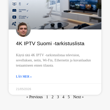
4K IPTV Suomi -tarkistuslista
Käytä tätä 4K IPTV -tarkistuslistaa television,
sovelluksen, netin, Wi-Fin, Ethernetin ja kuvanlaadun
testaamiseen ennen tilausta.
LÄS MER »
21/05/2026
« Previous
1
2
3
4
5
Next »