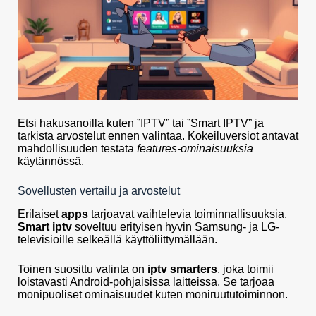
Etsi hakusanoilla kuten ”IPTV” tai ”Smart IPTV” ja
tarkista arvostelut ennen valintaa. Kokeiluversiot antavat
mahdollisuuden testata
features-ominaisuuksia
käytännössä.
Sovellusten vertailu ja arvostelut
Erilaiset
apps
tarjoavat vaihtelevia toiminnallisuuksia.
Smart iptv
soveltuu erityisen hyvin Samsung- ja LG-
televisioille selkeällä käyttöliittymällään.
Toinen suosittu valinta on
iptv smarters
, joka toimii
loistavasti Android-pohjaisissa laitteissa. Se tarjoaa
monipuoliset ominaisuudet kuten moniruututoiminnon.