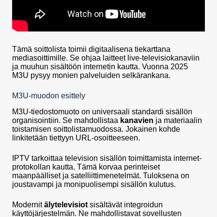
Tämä soittolista toimii digitaalisena tiekarttana
mediasoittimille. Se ohjaa laitteet live-televisiokanaviin
ja muuhun sisältöön internetin kautta. Vuonna 2025
M3U pysyy monien palveluiden selkärankana.
M3U-muodon esittely
M3U-tiedostomuoto on universaali standardi sisällön
organisointiin. Se mahdollistaa
kanavien
ja materiaalin
toistamisen soittolistamuodossa. Jokainen kohde
linkitetään tiettyyn URL-osoitteeseen.
IPTV tarkoittaa television sisällön toimittamista internet-
protokollan kautta. Tämä korvaa perinteiset
maanpäälliset ja satelliittimenetelmät. Tuloksena on
joustavampi ja monipuolisempi sisällön kulutus.
Modernit
älytelevisiot
sisältävät integroidun
käyttöjärjestelmän. Ne mahdollistavat sovellusten