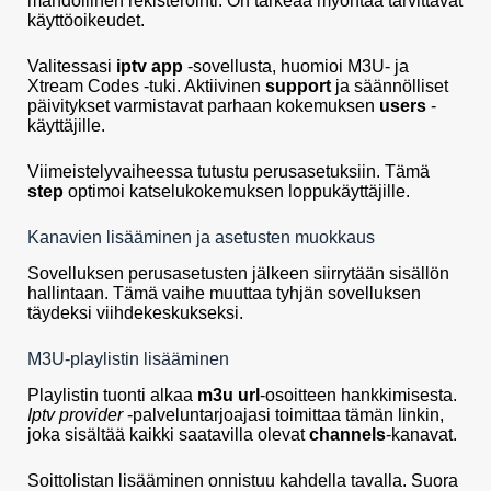
mahdollinen rekisteröinti. On tärkeää myöntää tarvittavat
käyttöoikeudet.
Valitessasi
iptv app
-sovellusta, huomioi M3U- ja
Xtream Codes -tuki. Aktiivinen
support
ja säännölliset
päivitykset varmistavat parhaan kokemuksen
users
-
käyttäjille.
Viimeistelyvaiheessa tutustu perusasetuksiin. Tämä
step
optimoi katselukokemuksen loppukäyttäjille.
Kanavien lisääminen ja asetusten muokkaus
Sovelluksen perusasetusten jälkeen siirrytään sisällön
hallintaan. Tämä vaihe muuttaa tyhjän sovelluksen
täydeksi viihdekeskukseksi.
M3U-playlistin lisääminen
Playlistin tuonti alkaa
m3u url
-osoitteen hankkimisesta.
Iptv provider
-palveluntarjoajasi toimittaa tämän linkin,
joka sisältää kaikki saatavilla olevat
channels
-kanavat.
Soittolistan lisääminen onnistuu kahdella tavalla. Suora