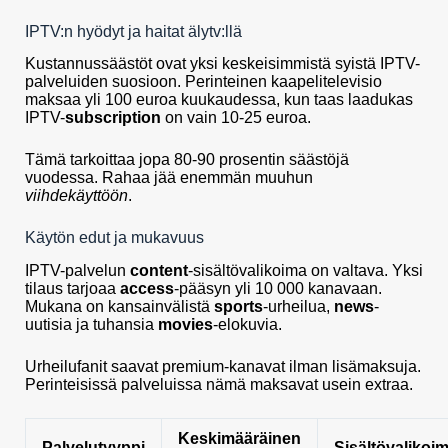
IPTV:n hyödyt ja haitat älytv:llä
Kustannussäästöt ovat yksi keskeisimmistä syistä IPTV-
palveluiden suosioon. Perinteinen kaapelitelevisio
maksaa yli 100 euroa kuukaudessa, kun taas laadukas
IPTV-
subscription
on vain 10-25 euroa.
Tämä tarkoittaa jopa 80-90 prosentin säästöjä
vuodessa. Rahaa jää enemmän muuhun
viihdekäyttöön
.
Käytön edut ja mukavuus
IPTV-palvelun
content
-sisältövalikoima on valtava. Yksi
tilaus tarjoaa
access
-pääsyn yli 10 000 kanavaan.
Mukana on kansainvälistä
sports
-urheilua,
news
-
uutisia ja tuhansia
movies
-elokuvia.
Urheilufanit saavat premium-kanavat ilman lisämaksuja.
Perinteisissä palveluissa nämä maksavat usein extraa.
Keskimääräinen
Palvelutyyppi
Sisältövalikoi