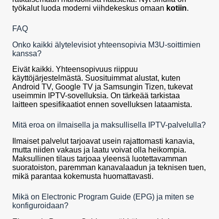
työkalut luoda moderni viihdekeskus omaan
kotiin
.
FAQ
Onko kaikki älytelevisiot yhteensopivia M3U-soittimien
kanssa?
Eivät kaikki. Yhteensopivuus riippuu
käyttöjärjestelmästä. Suosituimmat alustat, kuten
Android TV, Google TV ja Samsungin Tizen, tukevat
useimmin IPTV-sovelluksia. On tärkeää tarkistaa
laitteen spesifikaatiot ennen sovelluksen lataamista.
Mitä eroa on ilmaisella ja maksullisella IPTV-palvelulla?
Ilmaiset palvelut tarjoavat usein rajattomasti kanavia,
mutta niiden vakaus ja laatu voivat olla heikompia.
Maksullinen tilaus tarjoaa yleensä luotettavamman
suoratoiston, paremman kanavalaadun ja teknisen tuen,
mikä parantaa kokemusta huomattavasti.
Mikä on Electronic Program Guide (EPG) ja miten se
konfiguroidaan?