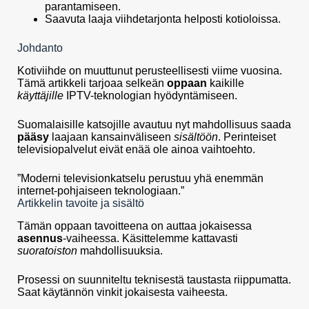
parantamiseen.
Saavuta laaja viihdetarjonta helposti kotioloissa.
Johdanto
Kotiviihde on muuttunut perusteellisesti viime vuosina.
Tämä artikkeli tarjoaa selkeän
oppaan
kaikille
käyttäjille
IPTV-teknologian hyödyntämiseen.
Suomalaisille katsojille avautuu nyt mahdollisuus saada
pääsy
laajaan kansainväliseen
sisältöön
. Perinteiset
televisiopalvelut eivät enää ole ainoa vaihtoehto.
”Moderni televisionkatselu perustuu yhä enemmän
internet-pohjaiseen teknologiaan.”
Artikkelin tavoite ja sisältö
Tämän oppaan tavoitteena on auttaa jokaisessa
asennus
-vaiheessa. Käsittelemme kattavasti
suoratoiston
mahdollisuuksia.
Prosessi on suunniteltu teknisestä taustasta riippumatta.
Saat käytännön vinkit jokaisesta vaiheesta.