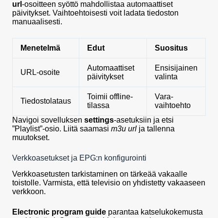
url
-osoitteen syöttö mahdollistaa automaattiset
päivitykset. Vaihtoehtoisesti voit ladata tiedoston
manuaalisesti.
Menetelmä
Edut
Suositus
Automaattiset
Ensisijainen
URL-osoite
päivitykset
valinta
Toimii offline-
Vara-
Tiedostolataus
tilassa
vaihtoehto
Navigoi sovelluksen
settings
-asetuksiin ja etsi
”Playlist”-osio. Liitä saamasi
m3u url
ja tallenna
muutokset.
Verkkoasetukset ja EPG:n konfigurointi
Verkkoasetusten tarkistaminen on tärkeää vakaalle
toistolle. Varmista, että televisio on yhdistetty vakaaseen
verkkoon.
Electronic program guide
parantaa katselukokemusta