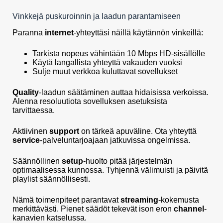
Vinkkejä puskuroinnin ja laadun parantamiseen
Paranna
internet
-yhteyttäsi näillä käytännön vinkeillä:
Tarkista nopeus vähintään 10 Mbps HD-sisällölle
Käytä langallista yhteyttä vakauden vuoksi
Sulje muut verkkoa kuluttavat sovellukset
Quality
-laadun säätäminen auttaa hidaisissa verkoissa.
Alenna resoluutiota sovelluksen asetuksista
tarvittaessa.
Aktiivinen
support
on tärkeä apuväline. Ota yhteyttä
service
-palveluntarjoajaan jatkuvissa ongelmissa.
Säännöllinen
setup
-huolto pitää järjestelmän
optimaalisessa kunnossa. Tyhjennä välimuisti ja päivitä
playlist säännöllisesti.
Nämä toimenpiteet parantavat
streaming
-kokemusta
merkittävästi. Pienet säädöt tekevät ison eron
channel
-
kanavien katselussa.