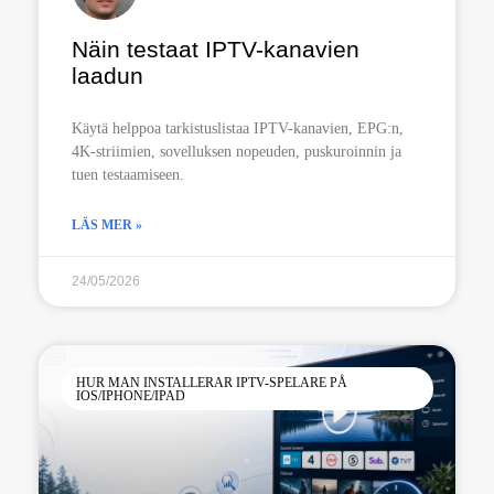
Näin testaat IPTV-kanavien
laadun
Käytä helppoa tarkistuslistaa IPTV-kanavien, EPG:n,
4K-striimien, sovelluksen nopeuden, puskuroinnin ja
tuen testaamiseen.
LÄS MER »
24/05/2026
HUR MAN INSTALLERAR IPTV-SPELARE PÅ
IOS/IPHONE/IPAD