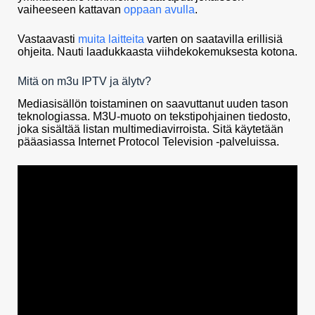
vaiheeseen kattavan
oppaan avulla
.
Vastaavasti
muita laitteita
varten on saatavilla erillisiä
ohjeita. Nauti laadukkaasta viihdekokemuksesta kotona.
Mitä on m3u IPTV ja älytv?
Mediasisällön toistaminen on saavuttanut uuden tason
teknologiassa. M3U-muoto on tekstipohjainen tiedosto,
joka sisältää listan multimediavirroista. Sitä käytetään
pääasiassa Internet Protocol Television -palveluissa.