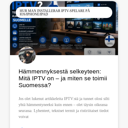
HUR MAN INSTALLERAR IPTV-SPELARE PÅ
IOS/IPHONE/IPAD
Hämmennyksestä selkeyteen:
Mitä IPTV on – ja miten se toimii
Suomessa?
Jos olet lukenut artikkeleita IPTV:stä ja tunnet olosi silti
yhtä hämmentyneeksi kuin ennen – olet täysin oikeassa
seurassa. Lyhenteet, tekniset termit ja ristiriitaiset tiedot
voivat