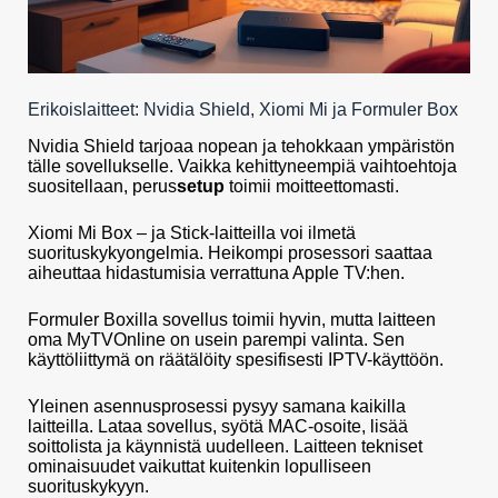
Erikoislaitteet: Nvidia Shield, Xiomi Mi ja Formuler Box
Nvidia Shield tarjoaa nopean ja tehokkaan ympäristön
tälle sovellukselle. Vaikka kehittyneempiä vaihtoehtoja
suositellaan, perus
setup
toimii moitteettomasti.
Xiomi Mi Box – ja Stick-laitteilla voi ilmetä
suorituskykyongelmia. Heikompi prosessori saattaa
aiheuttaa hidastumisia verrattuna Apple TV:hen.
Formuler Boxilla sovellus toimii hyvin, mutta laitteen
oma MyTVOnline on usein parempi valinta. Sen
käyttöliittymä on räätälöity spesifisesti IPTV-käyttöön.
Yleinen asennusprosessi pysyy samana kaikilla
laitteilla. Lataa sovellus, syötä MAC-osoite, lisää
soittolista ja käynnistä uudelleen. Laitteen tekniset
ominaisuudet vaikuttat kuitenkin lopulliseen
suorituskykyyn.