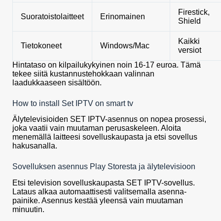
Firestick,
Suoratoistolaitteet
Erinomainen
Shield
Kaikki
Tietokoneet
Windows/Mac
versiot
Hintataso on kilpailukykyinen noin 16-17 euroa. Tämä
tekee siitä kustannustehokkaan valinnan
laadukkaaseen sisältöön.
How to install Set IPTV on smart tv
Älytelevisioiden SET IPTV-asennus on nopea prosessi,
joka vaatii vain muutaman perusaskeleen. Aloita
menemällä laitteesi sovelluskaupasta ja etsi sovellus
hakusanalla.
Sovelluksen asennus Play Storesta ja älytelevisioon
Etsi television sovelluskaupasta SET IPTV-sovellus.
Lataus alkaa automaattisesti valitsemalla asenna-
painike. Asennus kestää yleensä vain muutaman
minuutin.