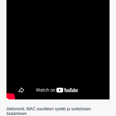
Aktiivointi, MAC-osoitteen syöttö ja soittolistan
lisääminen