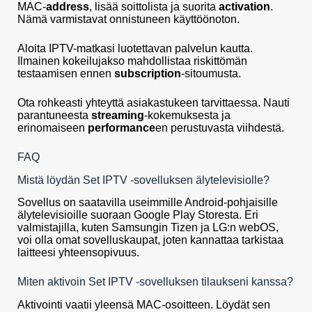
MAC-
address
, lisää soittolista ja suorita
activation
.
Nämä varmistavat onnistuneen käyttöönoton.
Aloita IPTV-matkasi luotettavan palvelun kautta.
Ilmainen kokeilujakso mahdollistaa riskittömän
testaamisen ennen
subscription
-sitoumusta.
Ota rohkeasti yhteyttä asiakastukeen tarvittaessa. Nauti
parantuneesta
streaming
-kokemuksesta ja
erinomaiseen
performance
en perustuvasta viihdestä.
FAQ
Mistä löydän Set IPTV -sovelluksen älytelevisiolle?
Sovellus on saatavilla useimmille Android-pohjaisille
älytelevisioille suoraan Google Play Storesta. Eri
valmistajilla, kuten Samsungin Tizen ja LG:n webOS,
voi olla omat sovelluskaupat, joten kannattaa tarkistaa
laitteesi yhteensopivuus.
Miten aktivoin Set IPTV -sovelluksen tilaukseni kanssa?
Aktivointi vaatii yleensä MAC-osoitteen. Löydät sen