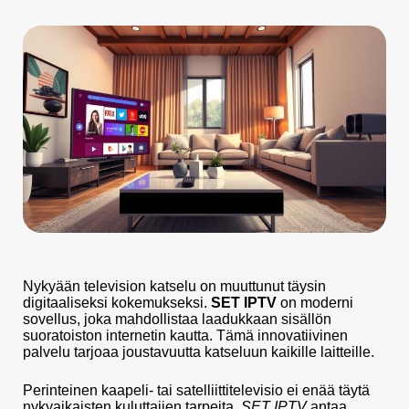
Nykyään television katselu on muuttunut täysin
digitaaliseksi kokemukseksi.
SET IPTV
on moderni
sovellus, joka mahdollistaa laadukkaan sisällön
suoratoiston internetin kautta. Tämä innovatiivinen
palvelu tarjoaa joustavuutta katseluun kaikille laitteille.
Perinteinen kaapeli- tai satelliittitelevisio ei enää täytä
nykyaikaisten kuluttajien tarpeita.
SET IPTV
antaa