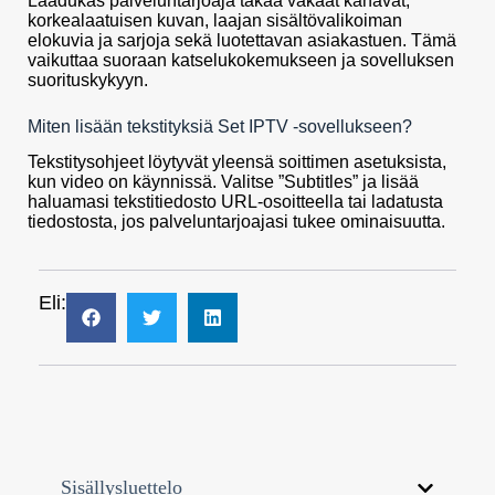
Laadukas palveluntarjoaja takaa vakaat kanavat,
korkealaatuisen kuvan, laajan sisältövalikoiman
elokuvia ja sarjoja sekä luotettavan asiakastuen. Tämä
vaikuttaa suoraan katselukokemukseen ja sovelluksen
suorituskykyyn.
Miten lisään tekstityksiä Set IPTV -sovellukseen?
Tekstitysohjeet löytyvät yleensä soittimen asetuksista,
kun video on käynnissä. Valitse ”Subtitles” ja lisää
haluamasi tekstitiedosto URL-osoitteella tai ladatusta
tiedostosta, jos palveluntarjoajasi tukee ominaisuutta.
Eli:
Sisällysluettelo