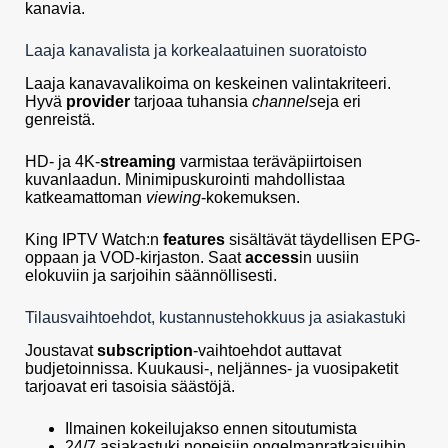
kanavia.
Laaja kanavalista ja korkealaatuinen suoratoisto
Laaja kanavavalikoima on keskeinen valintakriteeri.
Hyvä
provider
tarjoaa tuhansia
channels
eja eri
genreistä.
HD- ja 4K-
streaming
varmistaa teräväpiirtoisen
kuvanlaadun. Minimipuskurointi mahdollistaa
katkeamattoman
viewing
-kokemuksen.
King IPTV Watch:n
features
sisältävät täydellisen EPG-
oppaan ja VOD-kirjaston. Saat
access
in uusiin
elokuviin ja sarjoihin säännöllisesti.
Tilausvaihtoehdot, kustannustehokkuus ja asiakastuki
Joustavat
subscription
-vaihtoehdot auttavat
budjetoinnissa. Kuukausi-, neljännes- ja vuosipaketit
tarjoavat eri tasoisia säästöjä.
Ilmainen kokeilujakso ennen sitoutumista
24/7 asiakastuki nopeisiin ongelmanratkaisuihin