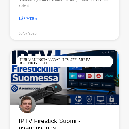
voivat
LÄS MER »
05/07/2026
HUR MAN INSTALLERAR IPTV-SPELARE PÅ
IOS/IPHONE/IPAD
IPTV Firestick Suomi -
asennusopas