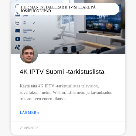
HUR MAN INSTALLERAR IPTV-SPELARE PÅ
IOS/IPHONE/IPAD
4K IPTV Suomi -tarkistuslista
Käytä tätä 4K IPTV -tarkistuslistaa television,
sovelluksen, netin, Wi-Fin, Ethernetin ja kuvanlaadun
testaamiseen ennen tilausta.
LÄS MER »
21/05/2026