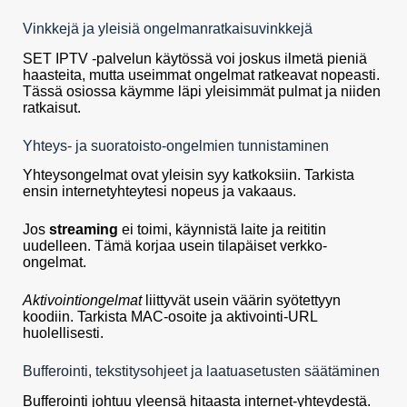
Vinkkejä ja yleisiä ongelmanratkaisuvinkkejä
SET IPTV -palvelun käytössä voi joskus ilmetä pieniä
haasteita, mutta useimmat ongelmat ratkeavat nopeasti.
Tässä osiossa käymme läpi yleisimmät pulmat ja niiden
ratkaisut.
Yhteys- ja suoratoisto-ongelmien tunnistaminen
Yhteysongelmat ovat yleisin syy katkoksiin. Tarkista
ensin internetyhteytesi nopeus ja vakaaus.
Jos
streaming
ei toimi, käynnistä laite ja reititin
uudelleen. Tämä korjaa usein tilapäiset verkko-
ongelmat.
Aktivointiongelmat
liittyvät usein väärin syötettyyn
koodiin. Tarkista MAC-osoite ja aktivointi-URL
huolellisesti.
Bufferointi, tekstitysohjeet ja laatuasetusten säätäminen
Bufferointi johtuu yleensä hitaasta internet-yhteydestä.