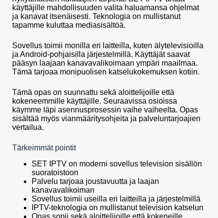
käyttäjille mahdollisuuden valita haluamansa ohjelmat
ja kanavat itsenäisesti. Teknologia on mullistanut
tapamme kuluttaa mediasisältöä.
Sovellus toimii monilla eri laitteilla, kuten älytelevisioilla
ja Android-pohjaisilla järjestelmillä. Käyttäjät saavat
pääsyn laajaan kanavavalikoimaan ympäri maailmaa.
Tämä tarjoaa monipuolisen katselukokemuksen kotiin.
Tämä opas on suunnattu sekä aloittelijoille että
kokeneemmille käyttäjille. Seuraavissa osioissa
käymme läpi asennusprosessin vaihe vaiheelta. Opas
sisältää myös vianmääritysohjeita ja palveluntarjoajien
vertailua.
Tärkeimmät pointit
SET IPTV on moderni sovellus television sisällön
suoratoistoon
Palvelu tarjoaa joustavuutta ja laajan
kanavavalikoiman
Sovellus toimii useilla eri laitteilla ja järjestelmillä
IPTV-teknologia on mullistanut television katselun
Opas sopii sekä aloittelijoille että kokeneille