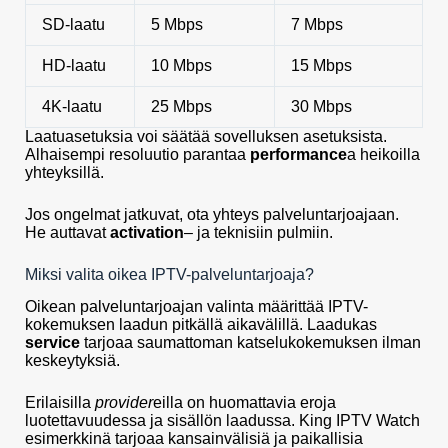
SD-laatu
5 Mbps
7 Mbps
HD-laatu
10 Mbps
15 Mbps
4K-laatu
25 Mbps
30 Mbps
Laatuasetuksia voi säätää sovelluksen asetuksista.
Alhaisempi resoluutio parantaa
performance
a heikoilla
yhteyksillä.
Jos ongelmat jatkuvat, ota yhteys palveluntarjoajaan.
He auttavat
activation
– ja teknisiin pulmiin.
Miksi valita oikea IPTV-palveluntarjoaja?
Oikean palveluntarjoajan valinta määrittää IPTV-
kokemuksen laadun pitkällä aikavälillä. Laadukas
service
tarjoaa saumattoman katselukokemuksen ilman
keskeytyksiä.
Erilaisilla
provider
eilla on huomattavia eroja
luotettavuudessa ja sisällön laadussa. King IPTV Watch
esimerkkinä tarjoaa kansainvälisiä ja paikallisia