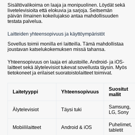
Sisältövalikoima on laaja ja monipuolinen. Löydät sekä
livetelevisioita että elokuvia ja sarjoja. Seitsemän
päivän ilmainen kokeilujakso antaa mahdollisuuden
testata palvelua.
Laitteiden yhteensopivuus ja käyttöympäristöt
Sovellus toimii monilla eri laitteilla. Tämä mahdollistaa
joustavan katselukokemuksen missä tahansa.
Yhteensopivuus on laaja eri alustoille. Android- ja iOS-
laitteet sekä älytelevisiot tukevat sovellusta täysin. Myös
tietokoneet ja erilaiset suoratoistolaitteet toimivat.
Suositut
Laitetyyppi
Yhteensopivuus
mallit
Samsung,
Älytelevisiot
Täysi tuki
LG, Sony
Puhelimet,
Mobiililaitteet
Android & iOS
tabletit