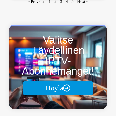
« Previous
1
2
3
4
5
Next »
Valitse
Täydellinen
IPTV-
Abonnemanget!
Höylä