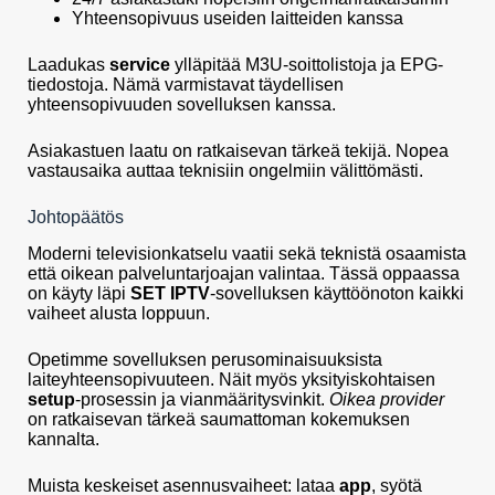
Yhteensopivuus useiden laitteiden kanssa
Laadukas
service
ylläpitää M3U-soittolistoja ja EPG-
tiedostoja. Nämä varmistavat täydellisen
yhteensopivuuden sovelluksen kanssa.
Asiakastuen laatu on ratkaisevan tärkeä tekijä. Nopea
vastausaika auttaa teknisiin ongelmiin välittömästi.
Johtopäätös
Moderni televisionkatselu vaatii sekä teknistä osaamista
että oikean palveluntarjoajan valintaa. Tässä oppaassa
on käyty läpi
SET IPTV
-sovelluksen käyttöönoton kaikki
vaiheet alusta loppuun.
Opetimme sovelluksen perusominaisuuksista
laiteyhteensopivuuteen. Näit myös yksityiskohtaisen
setup
-prosessin ja vianmääritysvinkit.
Oikea provider
on ratkaisevan tärkeä saumattoman kokemuksen
kannalta.
Muista keskeiset asennusvaiheet: lataa
app
, syötä