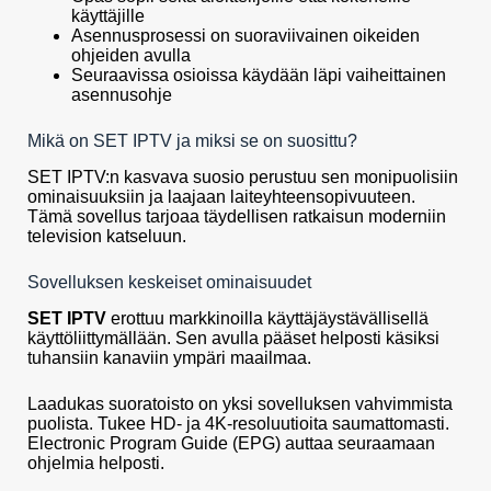
käyttäjille
Asennusprosessi on suoraviivainen oikeiden
ohjeiden avulla
Seuraavissa osioissa käydään läpi vaiheittainen
asennusohje
Mikä on SET IPTV ja miksi se on suosittu?
SET IPTV:n kasvava suosio perustuu sen monipuolisiin
ominaisuuksiin ja laajaan laiteyhteensopivuuteen.
Tämä sovellus tarjoaa täydellisen ratkaisun moderniin
television katseluun.
Sovelluksen keskeiset ominaisuudet
SET IPTV
erottuu markkinoilla käyttäjäystävällisellä
käyttöliittymällään. Sen avulla pääset helposti käsiksi
tuhansiin kanaviin ympäri maailmaa.
Laadukas suoratoisto on yksi sovelluksen vahvimmista
puolista. Tukee HD- ja 4K-resoluutioita saumattomasti.
Electronic Program Guide (EPG) auttaa seuraamaan
ohjelmia helposti.