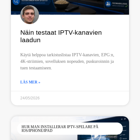
Näin testaat IPTV-kanavien
laadun
Käytä helppoa tarkistuslistaa IPTV-kanavien, EPG:n,
4K-striimien, sovelluksen nopeuden, puskuroinnin ja
tuen testaamiseen.
LÄS MER »
24/05/2026
HUR MAN INSTALLERAR IPTV-SPELARE PÅ
IOS/IPHONE/IPAD