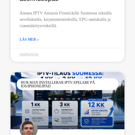
Asenna IPTV Amazon Firestickille Suomessa oikealla
sovelluksella, kirjautumistiedoilla, EPG-asetuksilla ja
vianmääritysvinkeillä.
LÄS MER »
26/05/2026
HUR MAN INSTALLERAR IPTV-SPELARE PÅ
IOS/IPHONE/IPAD