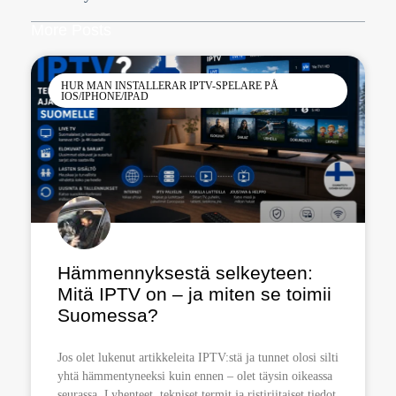
More Posts
HUR MAN INSTALLERAR IPTV-SPELARE PÅ
IOS/IPHONE/IPAD
Hämmennyksestä selkeyteen:
Mitä IPTV on – ja miten se toimii
Suomessa?
Jos olet lukenut artikkeleita IPTV:stä ja tunnet olosi silti
yhtä hämmentyneeksi kuin ennen – olet täysin oikeassa
seurassa. Lyhenteet, tekniset termit ja ristiriitaiset tiedot