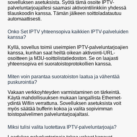
sovelluksen asetuksista. Syötä tämä osoite IPTV-
palveluntarjoajallesi saamasi aktivointilinkkiin yhdessä
tilauskoodin kanssa. Tämän jälkeen soittoladatautuu
automaattisesti.
Onko Set IPTV yhteensopiva kaikkien IPTV-palveluiden
kanssa?
Kyllä, sovellus toimii useimpien IPTV-palveluntarjoajien
kanssa, kunhan saat heiltä oikean aktivointi-URL-
osoitteen ja M3U-soittolistatiedoston. Se on laajasti
yhteensopiva eri suoratoistoprotokollien kanssa.
Miten voin parantaa suoratoiston laatua ja vähentää
puskurointia?
Vakaan verkkoyhteyden varmistaminen on tärkeintä.
Käytä mahdollisuuksen mukaan langallista Ethernet-
ydintä Wifiin verrattuna. Sovelluksen asetuksista voit
myös säätää bufferin kokoa ja valita sopivimman
toistopalvelimen palveluntarjoajaltasi.
Miksi tulisi valita luotettava IPTV-palveluntarjoaja?