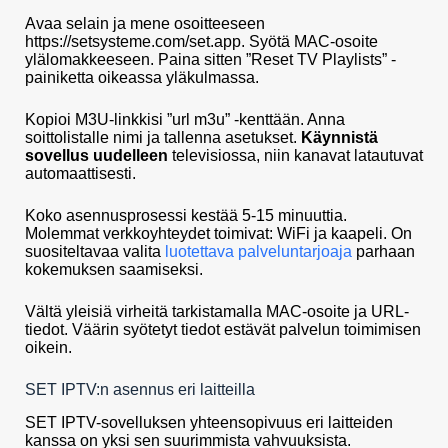
Avaa selain ja mene osoitteeseen
https://setsysteme.com/set.app. Syötä MAC-osoite
ylälomakkeeseen. Paina sitten ”Reset TV Playlists” -
painiketta oikeassa yläkulmassa.
Kopioi M3U-linkkisi ”url m3u” -kenttään. Anna
soittolistalle nimi ja tallenna asetukset.
Käynnistä
sovellus uudelleen
televisiossa, niin kanavat latautuvat
automaattisesti.
Koko asennusprosessi kestää 5-15 minuuttia.
Molemmat verkkoyhteydet toimivat: WiFi ja kaapeli. On
suositeltavaa valita
luotettava palveluntarjoaja
parhaan
kokemuksen saamiseksi.
Vältä yleisiä virheitä tarkistamalla MAC-osoite ja URL-
tiedot. Väärin syötetyt tiedot estävät palvelun toimimisen
oikein.
SET IPTV:n asennus eri laitteilla
SET IPTV-sovelluksen yhteensopivuus eri laitteiden
kanssa on yksi sen suurimmista vahvuuksista.