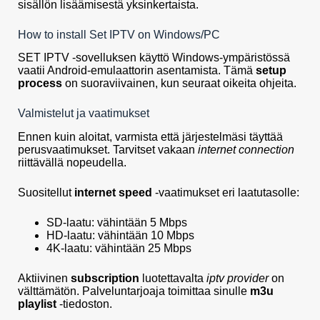
sisällön lisäämisestä yksinkertaista.
How to install Set IPTV on Windows/PC
SET IPTV -sovelluksen käyttö Windows-ympäristössä
vaatii Android-emulaattorin asentamista. Tämä
setup
process
on suoraviivainen, kun seuraat oikeita ohjeita.
Valmistelut ja vaatimukset
Ennen kuin aloitat, varmista että järjestelmäsi täyttää
perusvaatimukset. Tarvitset vakaan
internet connection
riittävällä nopeudella.
Suositellut
internet speed
-vaatimukset eri laatutasolle:
SD-laatu: vähintään 5 Mbps
HD-laatu: vähintään 10 Mbps
4K-laatu: vähintään 25 Mbps
Aktiivinen
subscription
luotettavalta
iptv provider
on
välttämätön. Palveluntarjoaja toimittaa sinulle
m3u
playlist
-tiedoston.