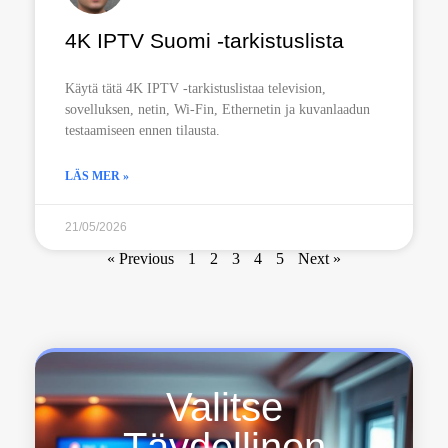
4K IPTV Suomi -tarkistuslista
Käytä tätä 4K IPTV -tarkistuslistaa television,
sovelluksen, netin, Wi-Fin, Ethernetin ja kuvanlaadun
testaamiseen ennen tilausta.
LÄS MER »
21/05/2026
« Previous
1
2
3
4
5
Next »
Valitse
Täydellinen