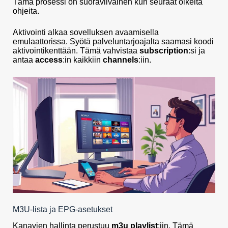
Tämä prosessi on suoraviivainen kun seuraat oikeita
ohjeita.
Aktivointi alkaa sovelluksen avaamisella
emulaattorissa. Syötä palveluntarjoajalta saamasi koodi
aktivointikenttään. Tämä vahvistaa
subscription
:si ja
antaa
access
:in kaikkiin
channels
:iin.
M3U-lista ja EPG-asetukset
Kanavien hallinta perustuu
m3u playlist
:iin. Tämä