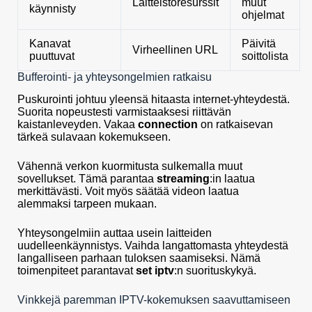
Laitteistoresurssit
muut
käynnisty
ohjelmat
Kanavat
Päivitä
Virheellinen URL
puuttuvat
soittolista
Bufferointi- ja yhteysongelmien ratkaisu
Puskurointi johtuu yleensä hitaasta internet-yhteydestä.
Suorita nopeustesti varmistaaksesi riittävän
kaistanleveyden. Vakaa
connection
on ratkaisevan
tärkeä sulavaan kokemukseen.
Vähennä verkon kuormitusta sulkemalla muut
sovellukset. Tämä parantaa
streaming
:in laatua
merkittävästi. Voit myös säätää videon laatua
alemmaksi tarpeen mukaan.
Yhteysongelmiin auttaa usein laitteiden
uudelleenkäynnistys. Vaihda langattomasta yhteydestä
langalliseen parhaan tuloksen saamiseksi. Nämä
toimenpiteet parantavat
set iptv
:n suorituskykyä.
Vinkkejä paremman IPTV-kokemuksen saavuttamiseen