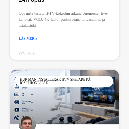
Opi mitä testata IPTV-kokeilun aikana Suomessa: live-
kanavat, VOD, 4K-laatu, puskurointi, laiteasennus ja
asiakastuki.
LÄS MER »
22/05/2026
HUR MAN INSTALLERAR IPTV-SPELARE PÅ
IOS/IPHONE/IPAD