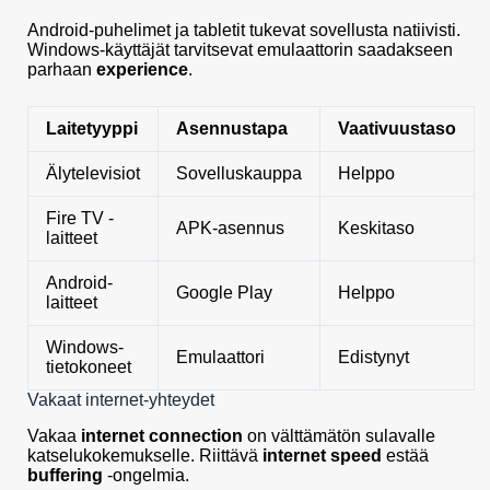
Android-puhelimet ja tabletit tukevat sovellusta natiivisti.
Windows-käyttäjät tarvitsevat emulaattorin saadakseen
parhaan
experience
.
Laitetyyppi
Asennustapa
Vaativuustaso
Älytelevisiot
Sovelluskauppa
Helppo
Fire TV -
APK-asennus
Keskitaso
laitteet
Android-
Google Play
Helppo
laitteet
Windows-
Emulaattori
Edistynyt
tietokoneet
Vakaat internet-yhteydet
Vakaa
internet connection
on välttämätön sulavalle
katselukokemukselle. Riittävä
internet speed
estää
buffering
-ongelmia.