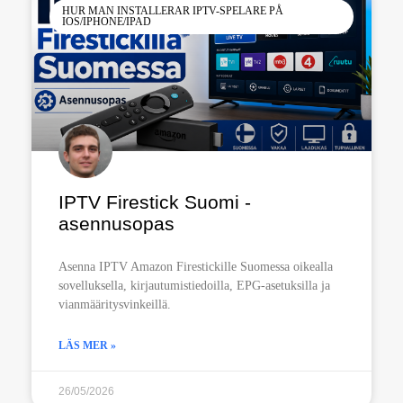
HUR MAN INSTALLERAR IPTV-SPELARE PÅ
IOS/IPHONE/IPAD
IPTV Firestick Suomi -
asennusopas
Asenna IPTV Amazon Firestickille Suomessa oikealla
sovelluksella, kirjautumistiedoilla, EPG-asetuksilla ja
vianmääritysvinkeillä.
LÄS MER »
26/05/2026