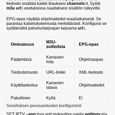
tiedosto sisältää kaikki tilauksesi
channels
:it. Syötä
m3u url
:i asetuksissa saadaksesi sisällön näkyville.
EPG-opas näyttää ohjelmatiedot reaaliaikaisesti. Se
parantaa katselukokemusta merkittävästi. Konfiguroi se
syöttämällä palveluntarjoajan tarjoama
url
:i.
M3U-
Ominaisuus
EPG-opas
soittolista
Kanavien
Päätehtävä
Ohjelmaopas
lista
Tiedostomuoto
URL-linkki
XML-tiedosto
Kanavien
Käyttötarkoitus
Ohjelmatiedot
lataus
Pakollinen
Kyllä
Ei
Sovelluksen perusasetusten konfigurointi
SET IPTV –
app
:issa voit mukauttaa useita
settings
:eja.