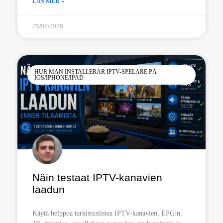
LÄS MER »
25/05/2026
HUR MAN INSTALLERAR IPTV-SPELARE PÅ
IOS/IPHONE/IPAD
Näin testaat IPTV-kanavien
laadun
Käytä helppoa tarkistuslistaa IPTV-kanavien, EPG:n,