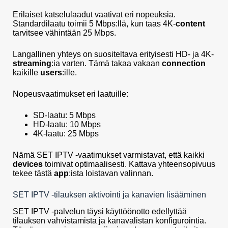
Erilaiset katselulaadut vaativat eri nopeuksia.
Standardilaatu toimii 5 Mbps:llä, kun taas 4K-
content
tarvitsee vähintään 25 Mbps.
Langallinen yhteys on suositeltava erityisesti HD- ja 4K-
streaming
:ia varten. Tämä takaa vakaan
connection
kaikille
users
:ille.
Nopeusvaatimukset eri laatuille:
SD-laatu: 5 Mbps
HD-laatu: 10 Mbps
4K-laatu: 25 Mbps
Nämä SET IPTV -vaatimukset varmistavat, että kaikki
devices
toimivat optimaalisesti. Kattava yhteensopivuus
tekee tästä
app
:ista loistavan valinnan.
SET IPTV -tilauksen aktivointi ja kanavien lisääminen
SET IPTV -palvelun täysi käyttöönotto edellyttää
tilauksen vahvistamista ja kanavalistan konfigurointia.