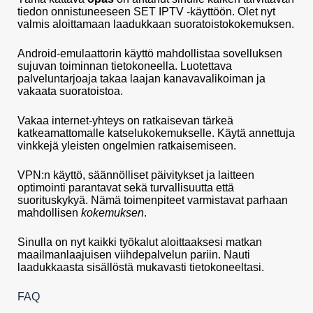
tiedon onnistuneeseen SET IPTV -käyttöön. Olet nyt
valmis aloittamaan laadukkaan suoratoistokokemuksen.
Android-emulaattorin käyttö mahdollistaa sovelluksen
sujuvan toiminnan tietokoneella. Luotettava
palveluntarjoaja takaa laajan kanavavalikoiman ja
vakaata suoratoistoa.
Vakaa internet-yhteys on ratkaisevan tärkeä
katkeamattomalle katselukokemukselle. Käytä annettuja
vinkkejä yleisten ongelmien ratkaisemiseen.
VPN:n käyttö, säännölliset päivitykset ja laitteen
optimointi parantavat sekä turvallisuutta että
suorituskykyä. Nämä toimenpiteet varmistavat parhaan
mahdollisen
kokemuksen
.
Sinulla on nyt kaikki työkalut aloittaaksesi matkan
maailmanlaajuisen viihdepalvelun pariin. Nauti
laadukkaasta sisällöstä mukavasti tietokoneeltasi.
FAQ