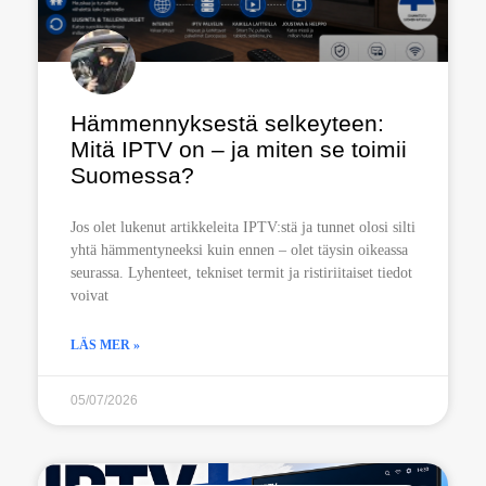
Hämmennyksestä selkeyteen:
Mitä IPTV on – ja miten se toimii
Suomessa?
Jos olet lukenut artikkeleita IPTV:stä ja tunnet olosi silti
yhtä hämmentyneeksi kuin ennen – olet täysin oikeassa
seurassa. Lyhenteet, tekniset termit ja ristiriitaiset tiedot
voivat
LÄS MER »
05/07/2026