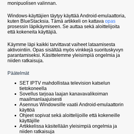
monipuolisen valinnan.
Windows-käyttäjien täytyy käyttää Android-emulaattoria,
kuten BlueStacksia. Tämä artikkeli on kattava
opas
prosessin läpikäymiseen. Se auttaa sekä aloittelijoita
että kokeneita käyttäjiä.
Käymme läpi kaikki tarvittavat vaiheet lataamisesta
aktivointiin. Opas sisältää myös vinkkejä suorituskyvyn
parantamiseksi. Käsittelemme yleisimpiä ongelmia ja
niiden ratkaisuja.
Päätelmät
SET IPTV mahdollistaa television katselun
tietokoneella
Sovellus tarjoaa laajan kanavavalikoiman
maailmanlaajuisesti
Asennus Windowsille vaatii Android-emulaattorin
käyttöä
Ohjeet sopivat sekä aloittelijoille että kokeneille
käyttäjille
Artikkelissa käsitellään yleisimpiä ongelmia ja
niiden ratkaisuja