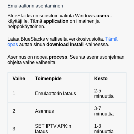
Emulaattorin asentaminen
BlueStacks on suosituin valinta Windows-
users
-
käyttäjille. Tämä
application
on ilmainen ja
helppokäyttöinen.
Lataa BlueStacks viralliselta verkkosivustolta.
Tämä
opas
auttaa sinua
download install
-vaiheessa.
Asennus on nopea
process
. Seuraa asennusohjelman
ohjeita vaihe vaiheelta.
Vaihe
Toimenpide
Kesto
2-5
1
Emulaattorin lataus
minuuttia
3-7
2
Asennus
minuuttia
SET IPTV APK:n
1-3
3
lataus
minuuttia