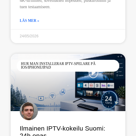
4K-striimien, sovelluksen nopeuden, puskuroinnin ja
tuen testaamiseen.
LÄS MER »
24/05/2026
HUR MAN INSTALLERAR IPTV-SPELARE PÅ
IOS/IPHONE/IPAD
Ilmainen IPTV-kokeilu Suomi:
24h opas