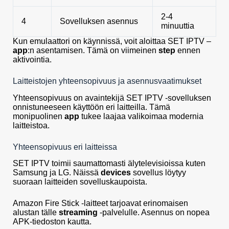
2-4
4
Sovelluksen asennus
minuuttia
Kun emulaattori on käynnissä, voit aloittaa SET IPTV –
app
:n asentamisen. Tämä on viimeinen
step
ennen
aktivointia.
Laitteistojen yhteensopivuus ja asennusvaatimukset
Yhteensopivuus on avaintekijä SET IPTV -sovelluksen
onnistuneeseen käyttöön eri laitteilla. Tämä
monipuolinen
app
tukee laajaa valikoimaa modernia
laitteistoa.
Yhteensopivuus eri laitteissa
SET IPTV toimii saumattomasti älytelevisioissa kuten
Samsung ja LG. Näissä
devices
sovellus löytyy
suoraan laitteiden sovelluskaupoista.
Amazon Fire Stick -laitteet tarjoavat erinomaisen
alustan tälle
streaming
-palvelulle. Asennus on nopea
APK-tiedoston kautta.