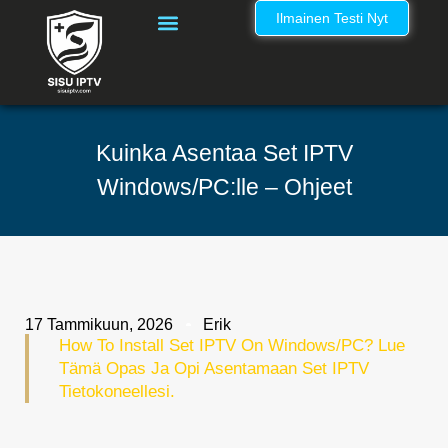
Ilmainen Testi Nyt
IPTV Kanavalista Suomi – Täydellinen IPTV Nordic Kanavaluettelo
Kuinka Asentaa Set IPTV
Windows/PC:lle – Ohjeet
17 Tammikuun, 2026
Erik
How To Install Set IPTV On Windows/PC? Lue
Tämä Opas Ja Opi Asentamaan Set IPTV
Tietokoneellesi.