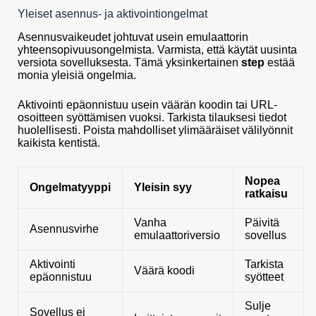
Yleiset asennus- ja aktivointiongelmat
Asennusvaikeudet johtuvat usein emulaattorin
yhteensopivuusongelmista. Varmista, että käytät uusinta
versiota sovelluksesta. Tämä yksinkertainen
step
estää
monia yleisiä ongelmia.
Aktivointi epäonnistuu usein väärän koodin tai URL-
osoitteen syöttämisen vuoksi. Tarkista tilauksesi tiedot
huolellisesti. Poista mahdolliset ylimääräiset välilyönnit
kaikista kentistä.
Nopea
Ongelmatyyppi
Yleisin syy
ratkaisu
Vanha
Päivitä
Asennusvirhe
emulaattoriversio
sovellus
Aktivointi
Tarkista
Väärä koodi
epäonnistuu
syötteet
Sulje
Sovellus ei