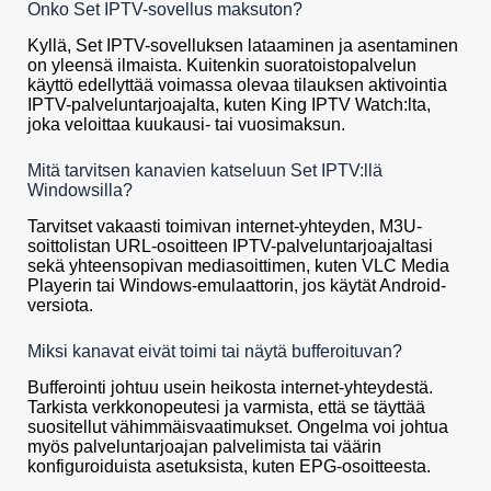
Onko Set IPTV-sovellus maksuton?
Kyllä, Set IPTV-sovelluksen lataaminen ja asentaminen
on yleensä ilmaista. Kuitenkin suoratoistopalvelun
käyttö edellyttää voimassa olevaa tilauksen aktivointia
IPTV-palveluntarjoajalta, kuten King IPTV Watch:lta,
joka veloittaa kuukausi- tai vuosimaksun.
Mitä tarvitsen kanavien katseluun Set IPTV:llä
Windowsilla?
Tarvitset vakaasti toimivan internet-yhteyden, M3U-
soittolistan URL-osoitteen IPTV-palveluntarjoajaltasi
sekä yhteensopivan mediasoittimen, kuten VLC Media
Playerin tai Windows-emulaattorin, jos käytät Android-
versiota.
Miksi kanavat eivät toimi tai näytä bufferoituvan?
Bufferointi johtuu usein heikosta internet-yhteydestä.
Tarkista verkkonopeutesi ja varmista, että se täyttää
suositellut vähimmäisvaatimukset. Ongelma voi johtua
myös palveluntarjoajan palvelimista tai väärin
konfiguroiduista asetuksista, kuten EPG-osoitteesta.