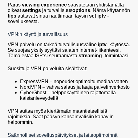
Paras
viewing experience
saavutetaan yhdistämällä
oikeat
settings
ja turvallisuus
options
. Nämä käytännön
tips
auttavat sinua nauttimaan täysin
set iptv
-
sovelluksesta.
VPN:n käyttö ja turvallisuus
VPN-palvelu on tärkeä turvallisuusväline
iptv
-käytössä.
Se suojaa yksityisyyttäsi salaten internet-liikenteesi.
Tämä estää ISP:si seuraamasta
streaming
-toimintaasi.
Suosittuja VPN-palveluita sisältävät:
ExpressVPN – nopeudet optimoitu mediaa varten
NordVPN – vahva salaus ja laaja palvelinverkosto
CyberGhost – helppokäyttöinen rajattomalla
kaistanleveydellä
VPN auttaa myös kiertämään maantieteellisiä
rajoituksia. Saat pääsyn kansainvälisiin kanaviin
helpommin.
Säännölliset sovelluspäivitykset ja laiteoptimoinnit