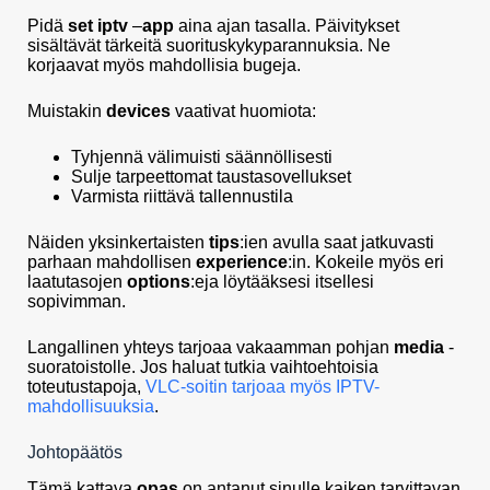
Pidä
set iptv
–
app
aina ajan tasalla. Päivitykset
sisältävät tärkeitä suorituskykyparannuksia. Ne
korjaavat myös mahdollisia bugeja.
Muistakin
devices
vaativat huomiota:
Tyhjennä välimuisti säännöllisesti
Sulje tarpeettomat taustasovellukset
Varmista riittävä tallennustila
Näiden yksinkertaisten
tips
:ien avulla saat jatkuvasti
parhaan mahdollisen
experience
:in. Kokeile myös eri
laatutasojen
options
:eja löytääksesi itsellesi
sopivimman.
Langallinen yhteys tarjoaa vakaamman pohjan
media
-
suoratoistolle. Jos haluat tutkia vaihtoehtoisia
toteutustapoja,
VLC-soitin tarjoaa myös IPTV-
mahdollisuuksia
.
Johtopäätös
Tämä kattava
opas
on antanut sinulle kaiken tarvittavan