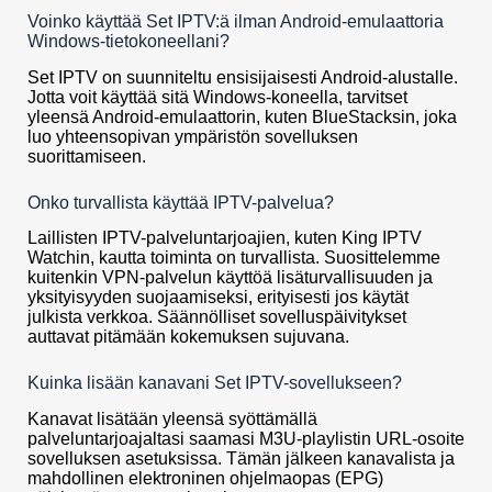
Voinko käyttää Set IPTV:ä ilman Android-emulaattoria
Windows-tietokoneellani?
Set IPTV on suunniteltu ensisijaisesti Android-alustalle.
Jotta voit käyttää sitä Windows-koneella, tarvitset
yleensä Android-emulaattorin, kuten BlueStacksin, joka
luo yhteensopivan ympäristön sovelluksen
suorittamiseen.
Onko turvallista käyttää IPTV-palvelua?
Laillisten IPTV-palveluntarjoajien, kuten King IPTV
Watchin, kautta toiminta on turvallista. Suosittelemme
kuitenkin VPN-palvelun käyttöä lisäturvallisuuden ja
yksityisyyden suojaamiseksi, erityisesti jos käytät
julkista verkkoa. Säännölliset sovelluspäivitykset
auttavat pitämään kokemuksen sujuvana.
Kuinka lisään kanavani Set IPTV-sovellukseen?
Kanavat lisätään yleensä syöttämällä
palveluntarjoajaltasi saamasi M3U-playlistin URL-osoite
sovelluksen asetuksissa. Tämän jälkeen kanavalista ja
mahdollinen elektroninen ohjelmaopas (EPG)