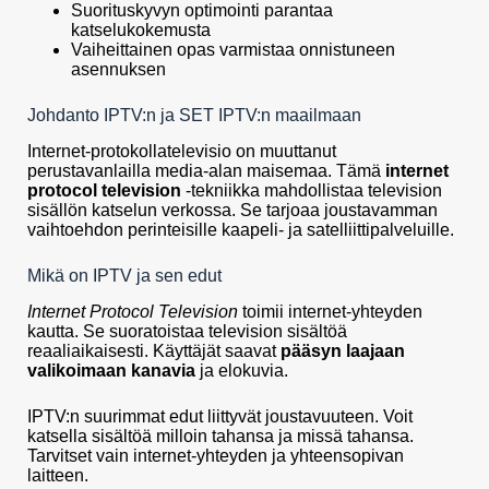
Suorituskyvyn optimointi parantaa
katselukokemusta
Vaiheittainen opas varmistaa onnistuneen
asennuksen
Johdanto IPTV:n ja SET IPTV:n maailmaan
Internet-protokollatelevisio on muuttanut
perustavanlailla media-alan maisemaa. Tämä
internet
protocol television
-tekniikka mahdollistaa television
sisällön katselun verkossa. Se tarjoaa joustavamman
vaihtoehdon perinteisille kaapeli- ja satelliittipalveluille.
Mikä on IPTV ja sen edut
Internet Protocol Television
toimii internet-yhteyden
kautta. Se suoratoistaa television sisältöä
reaaliaikaisesti. Käyttäjät saavat
pääsyn laajaan
valikoimaan kanavia
ja elokuvia.
IPTV:n suurimmat edut liittyvät joustavuuteen. Voit
katsella sisältöä milloin tahansa ja missä tahansa.
Tarvitset vain internet-yhteyden ja yhteensopivan
laitteen.