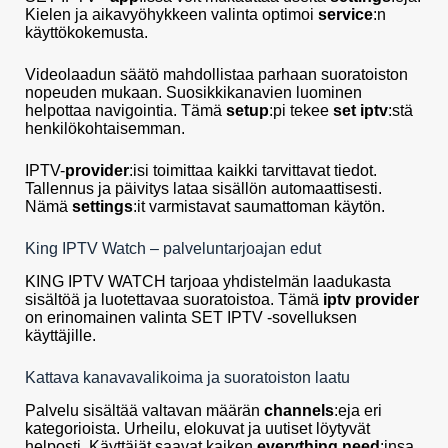
Kielen ja aikavyöhykkeen valinta optimoi
service
:n
käyttökokemusta.
Videolaadun säätö mahdollistaa parhaan suoratoiston
nopeuden mukaan. Suosikkikanavien luominen
helpottaa navigointia. Tämä
setup
:pi tekee
set iptv
:stä
henkilökohtaisemman.
IPTV-
provider
:isi toimittaa kaikki tarvittavat tiedot.
Tallennus ja päivitys lataa sisällön automaattisesti.
Nämä
settings
:it varmistavat saumattoman käytön.
King IPTV Watch – palveluntarjoajan edut
KING IPTV WATCH tarjoaa yhdistelmän laadukasta
sisältöä ja luotettavaa suoratoistoa. Tämä
iptv provider
on erinomainen valinta SET IPTV -sovelluksen
käyttäjille.
Kattava kanavavalikoima ja suoratoiston laatu
Palvelu sisältää valtavan määrän
channels
:eja eri
kategorioista. Urheilu, elokuvat ja uutiset löytyvät
helposti. Käyttäjät saavat kaiken
everything need
:insa