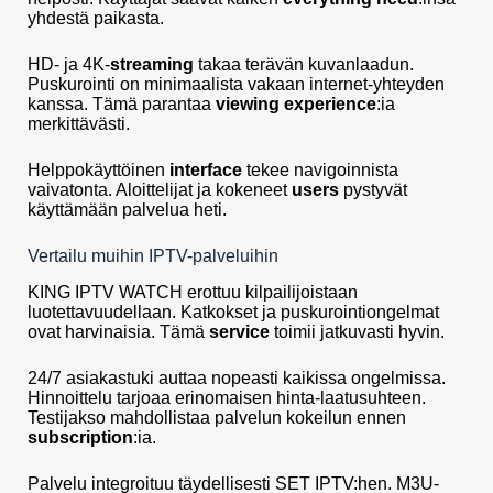
yhdestä paikasta.
HD- ja 4K-
streaming
takaa terävän kuvanlaadun.
Puskurointi on minimaalista vakaan internet-yhteyden
kanssa. Tämä parantaa
viewing experience
:ia
merkittävästi.
Helppokäyttöinen
interface
tekee navigoinnista
vaivatonta. Aloittelijat ja kokeneet
users
pystyvät
käyttämään palvelua heti.
Vertailu muihin IPTV-palveluihin
KING IPTV WATCH erottuu kilpailijoistaan
luotettavuudellaan. Katkokset ja puskurointiongelmat
ovat harvinaisia. Tämä
service
toimii jatkuvasti hyvin.
24/7 asiakastuki auttaa nopeasti kaikissa ongelmissa.
Hinnoittelu tarjoaa erinomaisen hinta-laatusuhteen.
Testijakso mahdollistaa palvelun kokeilun ennen
subscription
:ia.
Palvelu integroituu täydellisesti SET IPTV:hen. M3U-