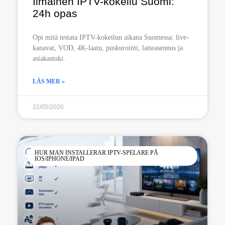
Ilmainen IPTV-kokeilu Suomi:
24h opas
Opi mitä testata IPTV-kokeilun aikana Suomessa: live-
kanavat, VOD, 4K-laatu, puskurointi, laiteasennus ja
asiakastuki.
LÄS MER »
22/05/2026
HUR MAN INSTALLERAR IPTV-SPELARE PÅ
IOS/IPHONE/IPAD