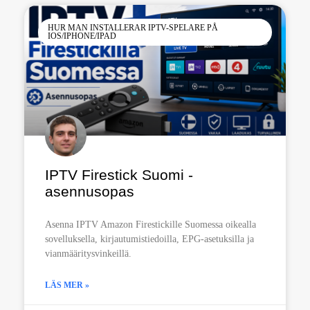
HUR MAN INSTALLERAR IPTV-SPELARE PÅ
IOS/IPHONE/IPAD
IPTV Firestick Suomi -
asennusopas
Asenna IPTV Amazon Firestickille Suomessa oikealla
sovelluksella, kirjautumistiedoilla, EPG-asetuksilla ja
vianmääritysvinkeillä.
LÄS MER »