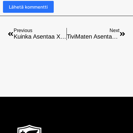
Lähetä kommentti
Previous
Next
Kuinka Asentaa Xtream9 Rokuun: Vaiheittainen Opas
TiviMaten Asentaminen Nvidia Shieldiin: Vaiheittainen Opas