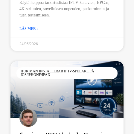
Käytä helppoa tarkistuslistaa IPTV-kanavien, EPG:n,
4K-striimien, sovelluksen nopeuden, puskuroinnin ja
tuen testaamiseen.
LÄS MER »
24/05/2026
HUR MAN INSTALLERAR IPTV-SPELARE PÅ
IOS/IPHONE/IPAD