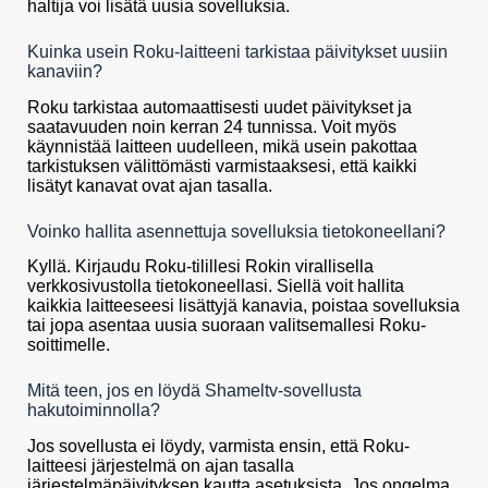
haltija voi lisätä uusia sovelluksia.
Kuinka usein Roku-laitteeni tarkistaa päivitykset uusiin
kanaviin?
Roku tarkistaa automaattisesti uudet päivitykset ja
saatavuuden noin kerran 24 tunnissa. Voit myös
käynnistää laitteen uudelleen, mikä usein pakottaa
tarkistuksen välittömästi varmistaaksesi, että kaikki
lisätyt kanavat ovat ajan tasalla.
Voinko hallita asennettuja sovelluksia tietokoneellani?
Kyllä. Kirjaudu Roku-tilillesi Rokin virallisella
verkkosivustolla tietokoneellasi. Siellä voit hallita
kaikkia laitteeseesi lisättyjä kanavia, poistaa sovelluksia
tai jopa asentaa uusia suoraan valitsemallesi Roku-
soittimelle.
Mitä teen, jos en löydä Shameltv-sovellusta
hakutoiminnolla?
Jos sovellusta ei löydy, varmista ensin, että Roku-
laitteesi järjestelmä on ajan tasalla
järjestelmäpäivityksen kautta asetuksista. Jos ongelma