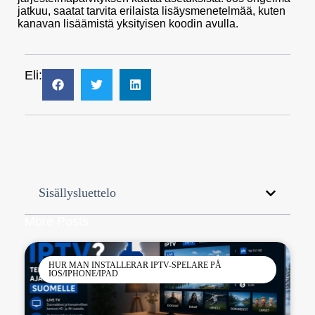
jatkuu, saatat tarvita erilaista lisäysmenetelmää, kuten
kanavan lisäämistä yksityisen koodin avulla.
Eli:
Sisällysluettelo
More Posts
HUR MAN INSTALLERAR IPTV-SPELARE PÅ
IOS/IPHONE/IPAD