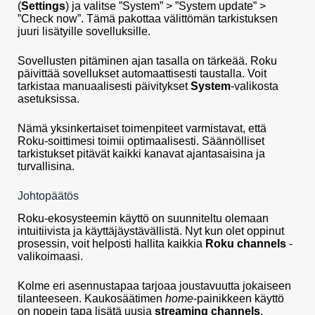
(
Settings
) ja valitse ”System” > ”System update” >
”Check now”. Tämä pakottaa välittömän tarkistuksen
juuri lisätyille sovelluksille.
Sovellusten pitäminen ajan tasalla on tärkeää. Roku
päivittää sovellukset automaattisesti taustalla. Voit
tarkistaa manuaalisesti päivitykset
System
-valikosta
asetuksissa.
Nämä yksinkertaiset toimenpiteet varmistavat, että
Roku-soittimesi toimii optimaalisesti. Säännölliset
tarkistukset pitävät kaikki kanavat ajantasaisina ja
turvallisina.
Johtopäätös
Roku-ekosysteemin käyttö on suunniteltu olemaan
intuitiivista ja käyttäjäystävällistä. Nyt kun olet oppinut
prosessin, voit helposti hallita kaikkia
Roku channels
-
valikoimaasi.
Kolme eri asennustapaa tarjoaa joustavuutta jokaiseen
tilanteeseen. Kaukosäätimen
home
-painikkeen käyttö
on nopein tapa lisätä uusia
streaming channels
.