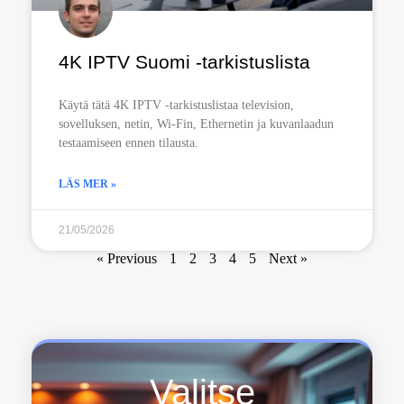
4K IPTV Suomi -tarkistuslista
Käytä tätä 4K IPTV -tarkistuslistaa television,
sovelluksen, netin, Wi-Fin, Ethernetin ja kuvanlaadun
testaamiseen ennen tilausta.
LÄS MER »
21/05/2026
« Previous
1
2
3
4
5
Next »
Valitse