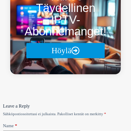
Täydellinen
IPTV-
Abonnemanget!
Höylä
Leave a Reply
Sähköpostiosoitettasi ei julkaista.
Pakolliset kentät on merkitty
*
Name
*