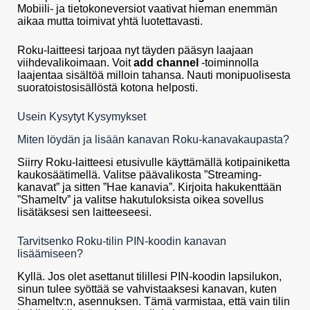
Mobiili- ja tietokoneversiot vaativat hieman enemmän
aikaa mutta toimivat yhtä luotettavasti.
Roku-laitteesi tarjoaa nyt täyden pääsyn laajaan
viihdevalikoimaan. Voit
add channel
-toiminnolla
laajentaa sisältöä milloin tahansa. Nauti monipuolisesta
suoratoistosisällöstä kotona helposti.
Usein Kysytyt Kysymykset
Miten löydän ja lisään kanavan Roku-kanavakaupasta?
Siirry Roku-laitteesi etusivulle käyttämällä kotipainiketta
kaukosäätimellä. Valitse päävalikosta ”Streaming-
kanavat” ja sitten ”Hae kanavia”. Kirjoita hakukenttään
”Shameltv” ja valitse hakutuloksista oikea sovellus
lisätäksesi sen laitteeseesi.
Tarvitsenko Roku-tilin PIN-koodin kanavan
lisäämiseen?
Kyllä. Jos olet asettanut tilillesi PIN-koodin lapsilukon,
sinun tulee syöttää se vahvistaaksesi kanavan, kuten
Shameltv:n, asennuksen. Tämä varmistaa, että vain tilin