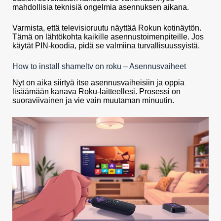
mahdollisia teknisiä ongelmia asennuksen aikana.
Varmista, että televisioruutu näyttää Rokun kotinäytön.
Tämä on lähtökohta kaikille asennustoimenpiteille. Jos
käytät PIN-koodia, pidä se valmiina turvallisuussyistä.
How to install shameltv on roku – Asennusvaiheet
Nyt on aika siirtyä itse asennusvaiheisiin ja oppia
lisäämään kanava Roku-laitteellesi. Prosessi on
suoraviivainen ja vie vain muutaman minuutin.