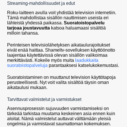
Streaming-mahdollisuudet ja edut
Roku-laitteen avulla voit yhdistää television internetiin.
Tämä mahdollistaa sisällön nauttimisen useista eri
lähteistä yhdessä paikassa.
Suoratoistopalvelu
tarjoaa joustavuutta
katsoa haluamaasi sisältöä
milloin tahansa.
Perinteisen televisiolähetyksen aikataulurajoitukset
eivät enää haittaa. Shameltv-sovelluksen käyttöönotto
laajentaa käytettävissä olevan sisällön valikoimaa
merkittävästi. Kokeile myös muita
laadukkaita
suoratoistopalveluja
parantaaksesi katselukokemustasi.
Suoratoistaminen on muuttanut television käyttötapoja
perusteellisesti. Nyt voit valita sisältöä täysin oman
aikataulusi mukaan.
Tarvittavat valmistelut ja varmistukset
Asennusprosessin sujuvuuden varmistamiseksi on
tärkeää tarkistaa muutama keskeinen asia ennen kuin
aloitat. Nämä valmistelut auttavat välttämään yleisiä
ongelmia ja varmistavat saumattoman kokemuksen.