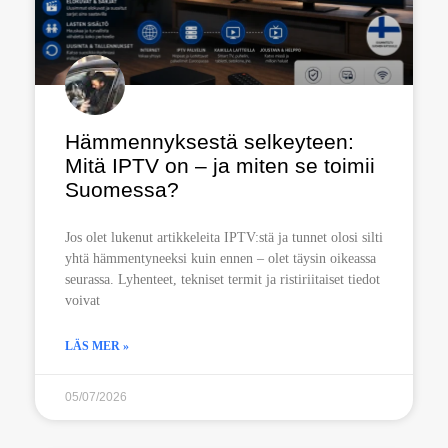
Hämmennyksestä selkeyteen:
Mitä IPTV on – ja miten se toimii
Suomessa?
Jos olet lukenut artikkeleita IPTV:stä ja tunnet olosi silti
yhtä hämmentyneeksi kuin ennen – olet täysin oikeassa
seurassa. Lyhenteet, tekniset termit ja ristiriitaiset tiedot
voivat
LÄS MER »
05/07/2026