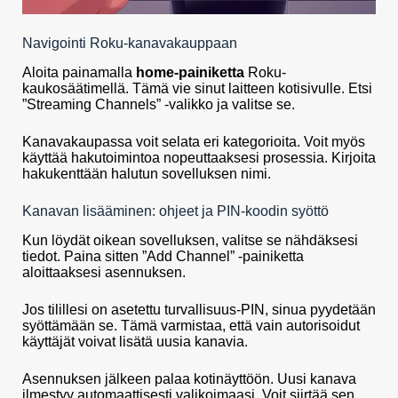
Navigointi Roku-kanavakauppaan
Aloita painamalla
home-painiketta
Roku-
kaukosäätimellä. Tämä vie sinut laitteen kotisivulle. Etsi
”Streaming Channels” -valikko ja valitse se.
Kanavakaupassa voit selata eri kategorioita. Voit myös
käyttää hakutoimintoa nopeuttaaksesi prosessia. Kirjoita
hakukenttään halutun sovelluksen nimi.
Kanavan lisääminen: ohjeet ja PIN-koodin syöttö
Kun löydät oikean sovelluksen, valitse se nähdäksesi
tiedot. Paina sitten ”Add Channel” -painiketta
aloittaaksesi asennuksen.
Jos tilillesi on asetettu turvallisuus-PIN, sinua pyydetään
syöttämään se. Tämä varmistaa, että vain autorisoidut
käyttäjät voivat lisätä uusia kanavia.
Asennuksen jälkeen palaa kotinäyttöön. Uusi kanava
ilmestyy automaattisesti valikoimaasi. Voit siirtää sen