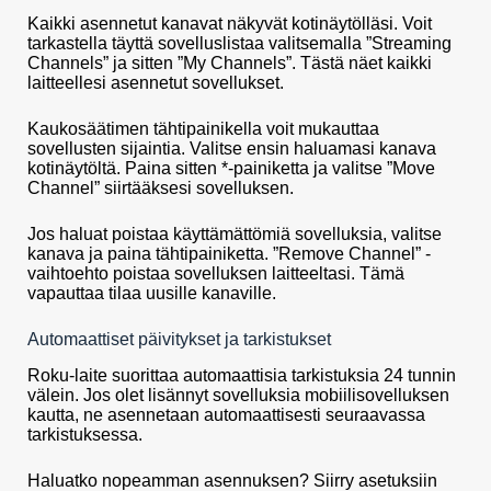
Kaikki asennetut kanavat näkyvät kotinäytölläsi. Voit
tarkastella täyttä sovelluslistaa valitsemalla ”Streaming
Channels” ja sitten ”My Channels”. Tästä näet kaikki
laitteellesi asennetut sovellukset.
Kaukosäätimen tähtipainikella voit mukauttaa
sovellusten sijaintia. Valitse ensin haluamasi kanava
kotinäytöltä. Paina sitten *-painiketta ja valitse ”Move
Channel” siirtääksesi sovelluksen.
Jos haluat poistaa käyttämättömiä sovelluksia, valitse
kanava ja paina tähtipainiketta. ”Remove Channel” -
vaihtoehto poistaa sovelluksen laitteeltasi. Tämä
vapauttaa tilaa uusille kanaville.
Automaattiset päivitykset ja tarkistukset
Roku-laite suorittaa automaattisia tarkistuksia 24 tunnin
välein. Jos olet lisännyt sovelluksia mobiilisovelluksen
kautta, ne asennetaan automaattisesti seuraavassa
tarkistuksessa.
Haluatko nopeamman asennuksen? Siirry asetuksiin