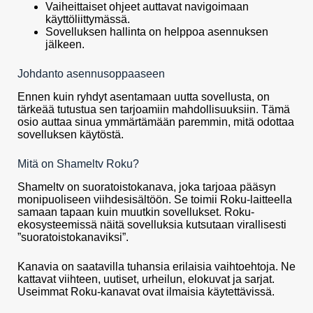
Vaiheittaiset ohjeet auttavat navigoimaan
käyttöliittymässä.
Sovelluksen hallinta on helppoa asennuksen
jälkeen.
Johdanto asennusoppaaseen
Ennen kuin ryhdyt asentamaan uutta sovellusta, on
tärkeää tutustua sen tarjoamiin mahdollisuuksiin. Tämä
osio auttaa sinua ymmärtämään paremmin, mitä odottaa
sovelluksen käytöstä.
Mitä on Shameltv Roku?
Shameltv on suoratoistokanava, joka tarjoaa pääsyn
monipuoliseen viihdesisältöön. Se toimii Roku-laitteella
samaan tapaan kuin muutkin sovellukset. Roku-
ekosysteemissä näitä sovelluksia kutsutaan virallisesti
”suoratoistokanaviksi”.
Kanavia on saatavilla tuhansia erilaisia vaihtoehtoja. Ne
kattavat viihteen, uutiset, urheilun, elokuvat ja sarjat.
Useimmat Roku-kanavat ovat ilmaisia käytettävissä.