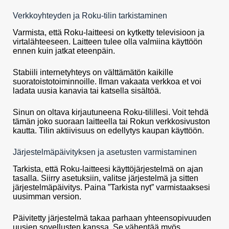
Verkkoyhteyden ja Roku-tilin tarkistaminen
Varmista, että Roku-laitteesi on kytketty televisioon ja
virtalähteeseen. Laitteen tulee olla valmiina käyttöön
ennen kuin jatkat eteenpäin.
Stabiili internetyhteys on välttämätön kaikille
suoratoistotoiminnoille. Ilman vakaata verkkoa et voi
ladata uusia kanavia tai katsella sisältöä.
Sinun on oltava kirjautuneena Roku-tilillesi. Voit tehdä
tämän joko suoraan laitteella tai Rokun verkkosivuston
kautta. Tilin aktiivisuus on edellytys kaupan käyttöön.
Järjestelmäpäivityksen ja asetusten varmistaminen
Tarkista, että Roku-laitteesi käyttöjärjestelmä on ajan
tasalla. Siirry asetuksiin, valitse järjestelmä ja sitten
järjestelmäpäivitys. Paina ”Tarkista nyt” varmistaaksesi
uusimman version.
Päivitetty järjestelmä takaa parhaan yhteensopivuuden
uusien sovellusten kanssa. Se vähentää myös