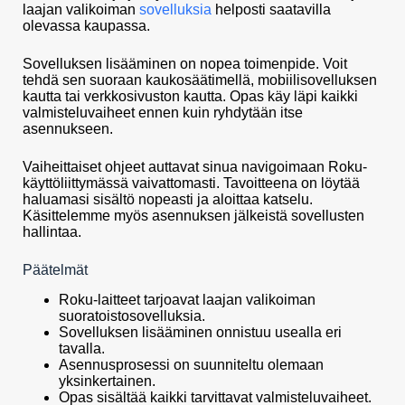
laajan valikoiman
sovelluksia
helposti saatavilla
olevassa kaupassa.
Sovelluksen lisääminen on nopea toimenpide. Voit
tehdä sen suoraan kaukosäätimellä, mobiilisovelluksen
kautta tai verkkosivuston kautta. Opas käy läpi kaikki
valmisteluvaiheet ennen kuin ryhdytään itse
asennukseen.
Vaiheittaiset ohjeet auttavat sinua navigoimaan Roku-
käyttöliittymässä vaivattomasti. Tavoitteena on löytää
haluamasi sisältö nopeasti ja aloittaa katselu.
Käsittelemme myös asennuksen jälkeistä sovellusten
hallintaa.
Päätelmät
Roku-laitteet tarjoavat laajan valikoiman
suoratoistosovelluksia.
Sovelluksen lisääminen onnistuu usealla eri
tavalla.
Asennusprosessi on suunniteltu olemaan
yksinkertainen.
Opas sisältää kaikki tarvittavat valmisteluvaiheet.