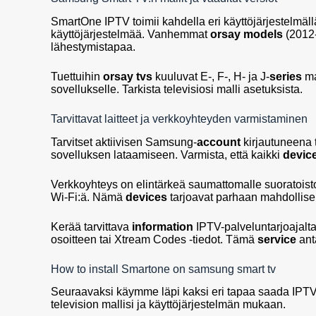
SmartOne IPTV toimii kahdella eri käyttöjärjestelm
käyttöjärjestelmää. Vanhemmat
orsay models
(2012-
lähestymistapaa.
Tuettuihin
orsay tvs
kuuluvat E-, F-, H- ja J-
series
ma
sovellukselle. Tarkista televisiosi malli asetuksista.
Tarvittavat laitteet ja verkkoyhteyden varmistaminen
Tarvitset aktiivisen Samsung-
account
kirjautuneena 
sovelluksen lataamiseen. Varmista, että kaikki
devic
Verkkoyhteys on elintärkeä saumattomalle suoratoist
Wi-Fi:ä. Nämä
devices
tarjoavat parhaan mahdollise
Kerää tarvittava
information
IPTV-palveluntarjoajalta
osoitteen tai Xtream Codes -tiedot. Tämä
service
ant
How to install Smartone on samsung smart tv
Seuraavaksi käymme läpi kaksi eri tapaa saada IPTV-
television mallisi ja käyttöjärjestelmän mukaan.