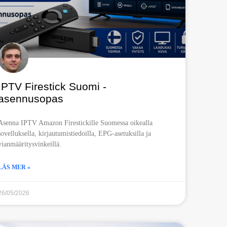
IPTV Firestick Suomi -
asennusopas
Asenna IPTV Amazon Firestickille Suomessa oikealla
sovelluksella, kirjautumistiedoilla, EPG-asetuksilla ja
vianmääritysvinkeillä.
LÄS MER »
26/05/2026