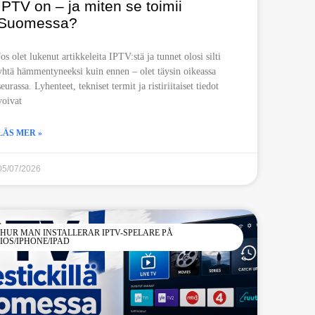
IPTV on – ja miten se toimii
Suomessa?
Jos olet lukenut artikkeleita IPTV:stä ja tunnet olosi silti
yhtä hämmentyneeksi kuin ennen – olet täysin oikeassa
seurassa. Lyhenteet, tekniset termit ja ristiriitaiset tiedot
voivat
LÄS MER »
05/07/2026
HUR MAN INSTALLERAR IPTV-SPELARE PÅ
IOS/IPHONE/IPAD