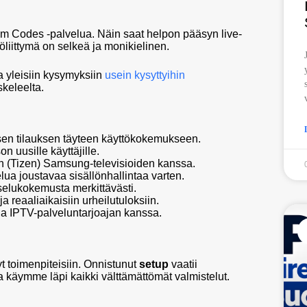
am Codes -palvelua. Näin saat helpon pääsyn live-
töliittymä on selkeä ja monikielinen.
a yleisiin kysymyksiin
usein kysyttyihin
keleelta.
isen tilauksen täyteen käyttökokemukseen.
n uusille käyttäjille.
 (Tizen) Samsung-televisioiden kanssa.
ua joustavaa sisällönhallintaa varten.
tselukokemusta merkittävästi.
a reaaliaikaisiin urheilutuloksiin.
ena IPTV-palveluntarjoajan kanssa.
t toimenpiteisiin. Onnistunut
setup
vaatii
a käymme läpi kaikki välttämättömät valmistelut.