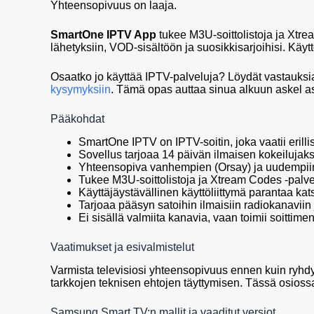
Yhteensopivuus on laaja.
SmartOne IPTV App
tukee M3U-soittolistoja ja Xtre
lähetyksiin, VOD-sisältöön ja suosikkisarjoihisi. Käyt
Osaatko jo käyttää IPTV-palveluja? Löydät vastauksi
kysymyksiin
. Tämä opas auttaa sinua alkuun askel as
Pääkohdat
SmartOne IPTV on IPTV-soitin, joka vaatii erill
Sovellus tarjoaa 14 päivän ilmaisen kokeilujakso
Yhteensopiva vanhempien (Orsay) ja uudempiin
Tukee M3U-soittolistoja ja Xtream Codes -palvel
Käyttäjäystävällinen käyttöliittymä parantaa ka
Tarjoaa pääsyn satoihin ilmaisiin radiokanaviin j
Ei sisällä valmiita kanavia, vaan toimii soittim
Vaatimukset ja esivalmistelut
Varmista televisiosi yhteensopivuus ennen kuin ryhdy
tarkkojen teknisen ehtojen täyttymisen. Tässä osioss
Samsung Smart TV:n mallit ja vaaditut versiot