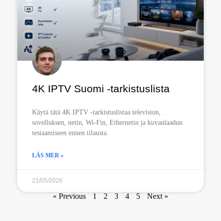
4K IPTV Suomi -tarkistuslista
Käytä tätä 4K IPTV -tarkistuslistaa television,
sovelluksen, netin, Wi-Fin, Ethernetin ja kuvanlaadun
testaamiseen ennen tilausta.
LÄS MER »
21/05/2026
« Previous
1
2
3
4
5
Next »