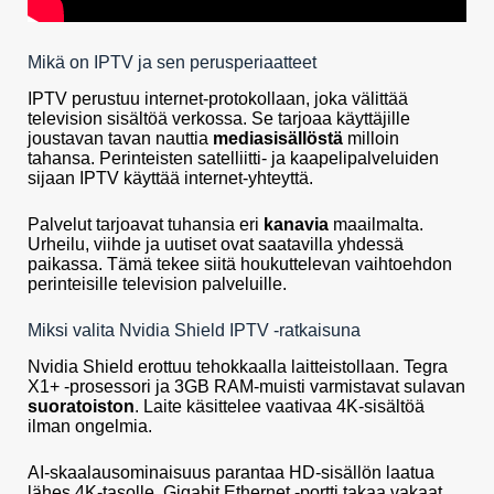
Mikä on IPTV ja sen perusperiaatteet
IPTV perustuu internet-protokollaan, joka välittää
television sisältöä verkossa. Se tarjoaa käyttäjille
joustavan tavan nauttia
mediasisällöstä
milloin
tahansa. Perinteisten satelliitti- ja kaapelipalveluiden
sijaan IPTV käyttää internet-yhteyttä.
Palvelut tarjoavat tuhansia eri
kanavia
maailmalta.
Urheilu, viihde ja uutiset ovat saatavilla yhdessä
paikassa. Tämä tekee siitä houkuttelevan vaihtoehdon
perinteisille television palveluille.
Miksi valita Nvidia Shield IPTV -ratkaisuna
Nvidia Shield erottuu tehokkaalla laitteistollaan. Tegra
X1+ -prosessori ja 3GB RAM-muisti varmistavat sulavan
suoratoiston
. Laite käsittelee vaativaa 4K-sisältöä
ilman ongelmia.
AI-skaalausominaisuus parantaa HD-sisällön laatua
lähes 4K-tasolle. Gigabit Ethernet -portti takaa vakaat