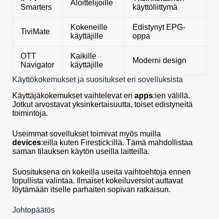
Aloittelijoille
Smarters
käyttöliittymä
Kokeneille
Edistynyt EPG-
TiviMate
käyttäjille
oppa
OTT
Kaikille
Moderni design
Navigator
käyttäjille
Käyttökokemukset ja suositukset eri sovelluksista
Käyttäjäkokemukset vaihtelevat eri
apps
:ien välillä.
Jotkut arvostavat yksinkertaisuutta, toiset edistyneitä
toimintoja.
Useimmat sovellukset toimivat myös muilla
devices
:eilla kuten Firestick:illä. Tämä mahdollistaa
saman tilauksen käytön useilla laitteilla.
Suosituksena on kokeilla useita vaihtoehtoja ennen
lopullista valintaa. Ilmaiset kokeiluversiot auttavat
löytämään itselle parhaiten sopivan ratkaisun.
Johtopäätös