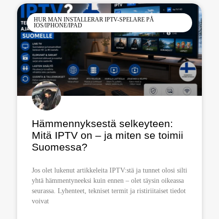
HUR MAN INSTALLERAR IPTV-SPELARE PÅ
IOS/IPHONE/IPAD
Hämmennyksestä selkeyteen:
Mitä IPTV on – ja miten se toimii
Suomessa?
Jos olet lukenut artikkeleita IPTV:stä ja tunnet olosi silti
yhtä hämmentyneeksi kuin ennen – olet täysin oikeassa
seurassa. Lyhenteet, tekniset termit ja ristiriitaiset tiedot
voivat