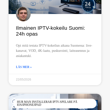
Ilmainen IPTV-kokeilu Suomi:
24h opas
Opi mitä testata IPTV-kokeilun aikana Suomessa: live-
kanavat, VOD, 4K-laatu, puskurointi, laiteasennus ja
asiakastuki.
LÄS MER »
22/05/2026
HUR MAN INSTALLERAR IPTV-SPELARE PÅ
IOS/IPHONE/IPAD