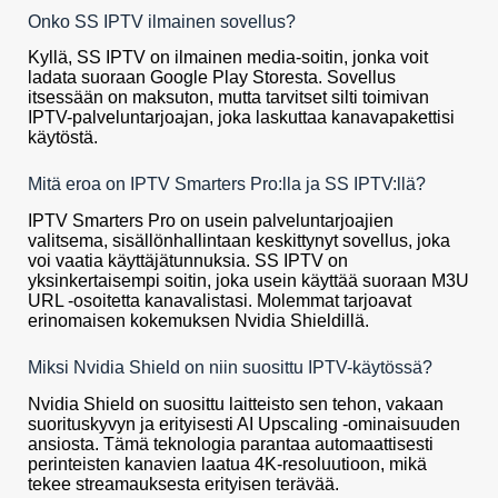
Onko SS IPTV ilmainen sovellus?
Kyllä, SS IPTV on ilmainen media-soitin, jonka voit
ladata suoraan Google Play Storesta. Sovellus
itsessään on maksuton, mutta tarvitset silti toimivan
IPTV-palveluntarjoajan, joka laskuttaa kanavapakettisi
käytöstä.
Mitä eroa on IPTV Smarters Pro:lla ja SS IPTV:llä?
IPTV Smarters Pro on usein palveluntarjoajien
valitsema, sisällönhallintaan keskittynyt sovellus, joka
voi vaatia käyttäjätunnuksia. SS IPTV on
yksinkertaisempi soitin, joka usein käyttää suoraan M3U
URL -osoitetta kanavalistasi. Molemmat tarjoavat
erinomaisen kokemuksen Nvidia Shieldillä.
Miksi Nvidia Shield on niin suosittu IPTV-käytössä?
Nvidia Shield on suosittu laitteisto sen tehon, vakaan
suorituskyvyn ja erityisesti AI Upscaling -ominaisuuden
ansiosta. Tämä teknologia parantaa automaattisesti
perinteisten kanavien laatua 4K-resoluutioon, mikä
tekee streamauksesta erityisen terävää.