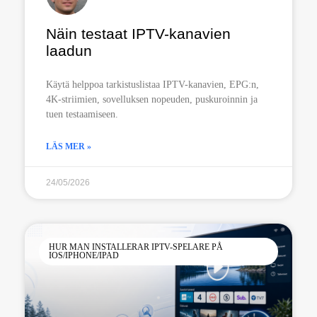
Näin testaat IPTV-kanavien
laadun
Käytä helppoa tarkistuslistaa IPTV-kanavien, EPG:n,
4K-striimien, sovelluksen nopeuden, puskuroinnin ja
tuen testaamiseen.
LÄS MER »
24/05/2026
HUR MAN INSTALLERAR IPTV-SPELARE PÅ
IOS/IPHONE/IPAD