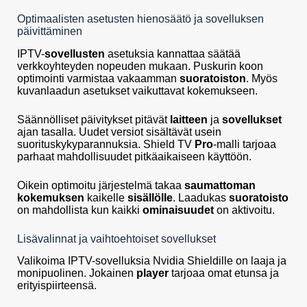
Optimaalisten asetusten hienosäätö ja sovelluksen
päivittäminen
IPTV-
sovellusten
asetuksia kannattaa säätää
verkkoyhteyden nopeuden mukaan. Puskurin koon
optimointi varmistaa vakaamman
suoratoiston
. Myös
kuvanlaadun asetukset vaikuttavat kokemukseen.
Säännölliset päivitykset pitävät
laitteen
ja
sovellukset
ajan tasalla. Uudet versiot sisältävät usein
suorituskykyparannuksia. Shield TV
Pro
-malli tarjoaa
parhaat mahdollisuudet pitkäaikaiseen käyttöön.
Oikein optimoitu järjestelmä takaa
saumattoman
kokemuksen
kaikelle
sisällölle
. Laadukas
suoratoisto
on mahdollista kun kaikki
ominaisuudet
on aktivoitu.
Lisävalinnat ja vaihtoehtoiset sovellukset
Valikoima IPTV-sovelluksia Nvidia Shieldille on laaja ja
monipuolinen. Jokainen
player
tarjoaa omat etunsa ja
erityispiirteensä.