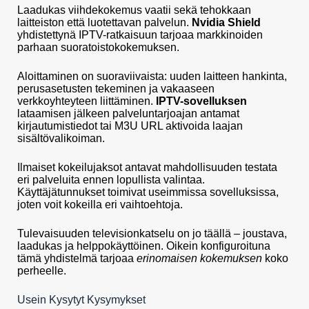
Laadukas viihdekokemus vaatii sekä tehokkaan
laitteiston että luotettavan palvelun.
Nvidia Shield
yhdistettynä IPTV-ratkaisuun tarjoaa markkinoiden
parhaan suoratoistokokemuksen.
Aloittaminen on suoraviivaista: uuden laitteen hankinta,
perusasetusten tekeminen ja vakaaseen
verkkoyhteyteen liittäminen.
IPTV-sovelluksen
lataamisen jälkeen palveluntarjoajan antamat
kirjautumistiedot tai M3U URL aktivoida laajan
sisältövalikoiman.
Ilmaiset kokeilujaksot antavat mahdollisuuden testata
eri palveluita ennen lopullista valintaa.
Käyttäjätunnukset toimivat useimmissa sovelluksissa,
joten voit kokeilla eri vaihtoehtoja.
Tulevaisuuden televisionkatselu on jo täällä – joustava,
laadukas ja helppokäyttöinen. Oikein konfiguroituna
tämä yhdistelmä tarjoaa
erinomaisen kokemuksen
koko
perheelle.
Usein Kysytyt Kysymykset