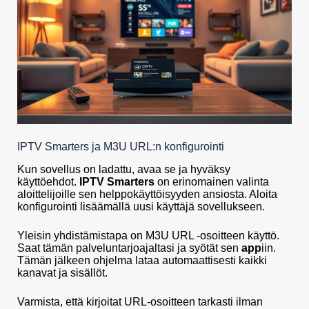
IPTV Smarters ja M3U URL:n konfigurointi
Kun sovellus on ladattu, avaa se ja hyväksy
käyttöehdot.
IPTV Smarters
on erinomainen valinta
aloittelijoille sen helppokäyttöisyyden ansiosta. Aloita
konfigurointi lisäämällä uusi käyttäjä sovellukseen.
Yleisin yhdistämistapa on M3U URL -osoitteen käyttö.
Saat tämän palveluntarjoajaltasi ja syötät sen
app
iin.
Tämän jälkeen ohjelma lataa automaattisesti kaikki
kanavat ja sisällöt.
Varmista, että kirjoitat URL-osoitteen tarkasti ilman