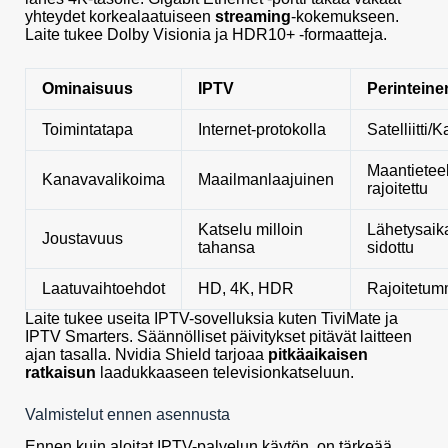
yhteydet korkealaatuiseen
streaming
-kokemukseen.
Laite tukee Dolby Visionia ja HDR10+ -formaatteja.
Ominaisuus
IPTV
Perinteine
Toimintatapa
Internet-protokolla
Satelliitti/
Maantieteel
Kanavavalikoima
Maailmanlaajuinen
rajoitettu
Katselu milloin
Lähetysaik
Joustavuus
tahansa
sidottu
Laatuvaihtoehdot
HD, 4K, HDR
Rajoitetum
Laite tukee useita IPTV-sovelluksia kuten TiviMate ja
IPTV Smarters. Säännölliset päivitykset pitävät laitteen
ajan tasalla. Nvidia Shield tarjoaa
pitkäaikaisen
ratkaisun
laadukkaaseen televisionkatseluun.
Valmistelut ennen asennusta
Ennen kuin aloitat IPTV-palvelun käytön, on tärkeää