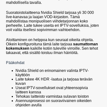
mahdollisella tavalla.
Suoratoistolaitteena Nvidia Shield tarjoaa yli 30 000
live-kanavaa ja laajan VOD-kirjaston. Tämä
mahdollistaa monipuolisen viihdetarjonnan koko
perheelle. Laite tukee useita eri IPTV-sovelluksia, joten
voit valita itsellesi sopivimman vaihtoehdon.
Aloittaminen on helppoa kun seuraat oikeita ohjeita.
Oikein konfiguroituna tämä laite tarjoaa
saumattoman
kokemuksen
kaikille kotiin tuleville virroille. Sen tehot
takaavat, että sisältö toistuu ilman häiriöitä.
Pääkohdat
Nvidia Shield on erinomainen valinta IPTV-
käyttöön
Laite tukee 4K HDR -laatua ja tarjoaa terävän
kuvan
Useat IPTV-sovellukset ovat yhteensopivia
laitteen kanssa
Tehokas laitteisto varmistaa sulavan toiston
Asennusprosessi on suoraviivainen oikeiden
ohjeiden avulla