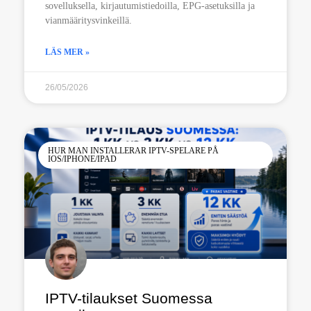
sovelluksella, kirjautumistiedoilla, EPG-asetuksilla ja
vianmääritysvinkeillä.
LÄS MER »
26/05/2026
HUR MAN INSTALLERAR IPTV-SPELARE PÅ
IOS/IPHONE/IPAD
IPTV-tilaukset Suomessa