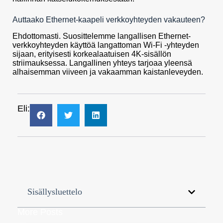
Auttaako Ethernet-kaapeli verkkoyhteyden vakauteen?
Ehdottomasti. Suosittelemme langallisen Ethernet-
verkkoyhteyden käyttöä langattoman Wi-Fi -yhteyden
sijaan, erityisesti korkealaatuisen 4K-sisällön
striimauksessa. Langallinen yhteys tarjoaa yleensä
alhaisemman viiveen ja vakaamman kaistanleveyden.
Eli:
Sisällysluettelo
More Posts