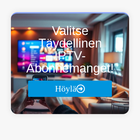
Valitse
Täydellinen
IPTV-
Abonnemanget!
Höylä