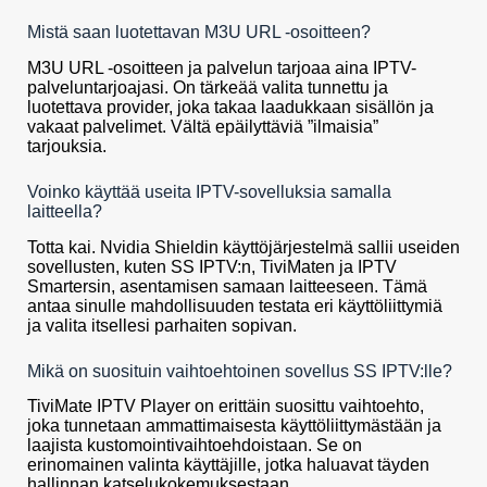
Mistä saan luotettavan M3U URL -osoitteen?
M3U URL -osoitteen ja palvelun tarjoaa aina IPTV-
palveluntarjoajasi. On tärkeää valita tunnettu ja
luotettava provider, joka takaa laadukkaan sisällön ja
vakaat palvelimet. Vältä epäilyttäviä ”ilmaisia”
tarjouksia.
Voinko käyttää useita IPTV-sovelluksia samalla
laitteella?
Totta kai. Nvidia Shieldin käyttöjärjestelmä sallii useiden
sovellusten, kuten SS IPTV:n, TiviMaten ja IPTV
Smartersin, asentamisen samaan laitteeseen. Tämä
antaa sinulle mahdollisuuden testata eri käyttöliittymiä
ja valita itsellesi parhaiten sopivan.
Mikä on suosituin vaihtoehtoinen sovellus SS IPTV:lle?
TiviMate IPTV Player on erittäin suosittu vaihtoehto,
joka tunnetaan ammattimaisesta käyttöliittymästään ja
laajista kustomointivaihtoehdoistaan. Se on
erinomainen valinta käyttäjille, jotka haluavat täyden
hallinnan katselukokemuksestaan.