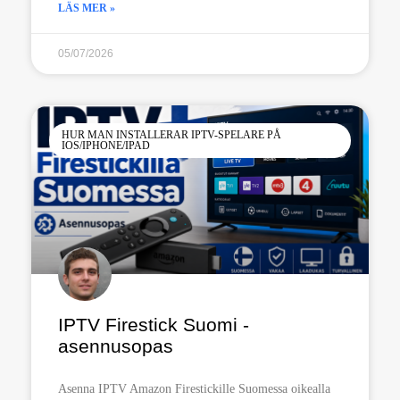
LÄS MER »
05/07/2026
HUR MAN INSTALLERAR IPTV-SPELARE PÅ
IOS/IPHONE/IPAD
IPTV Firestick Suomi -
asennusopas
Asenna IPTV Amazon Firestickille Suomessa oikealla