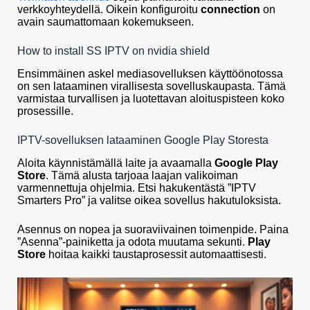
verkkoyhteydellä. Oikein konfiguroitu
connection
on
avain saumattomaan kokemukseen.
How to install SS IPTV on nvidia shield
Ensimmäinen askel mediasovelluksen käyttöönotossa
on sen lataaminen virallisesta sovelluskaupasta. Tämä
varmistaa turvallisen ja luotettavan aloituspisteen koko
prosessille.
IPTV-sovelluksen lataaminen Google Play Storesta
Aloita käynnistämällä laite ja avaamalla
Google Play
Store
. Tämä alusta tarjoaa laajan valikoiman
varmennettuja ohjelmia. Etsi hakukentästä ”IPTV
Smarters Pro” ja valitse oikea sovellus hakutuloksista.
Asennus on nopea ja suoraviivainen toimenpide. Paina
”Asenna”-painiketta ja odota muutama sekunti.
Play
Store
hoitaa kaikki taustaprosessit automaattisesti.