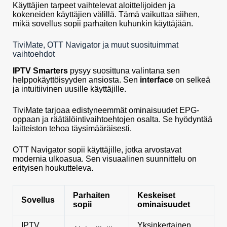
Käyttäjien tarpeet vaihtelevat aloittelijoiden ja
kokeneiden käyttäjien välillä. Tämä vaikuttaa siihen,
mikä sovellus sopii parhaiten kuhunkin käyttäjään.
TiviMate, OTT Navigator ja muut suosituimmat
vaihtoehdot
IPTV Smarters
pysyy suosittuna valintana sen
helppokäyttöisyyden ansiosta. Sen
interface
on selkeä
ja intuitiivinen uusille käyttäjille.
TiviMate tarjoaa edistyneemmät ominaisuudet EPG-
oppaan ja räätälöintivaihtoehtojen osalta. Se hyödyntää
laitteiston tehoa täysimääräisesti.
OTT Navigator sopii käyttäjille, jotka arvostavat
modernia ulkoasua. Sen visuaalinen suunnittelu on
erityisen houkutteleva.
Parhaiten
Keskeiset
Sovellus
sopii
ominaisuudet
IPTV
Yksinkertainen