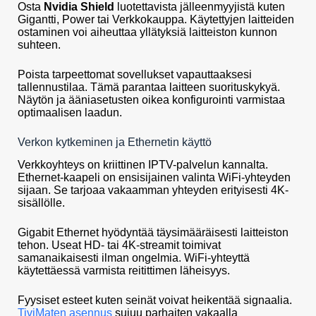
Osta
Nvidia Shield
luotettavista jälleenmyyjistä kuten
Gigantti, Power tai Verkkokauppa. Käytettyjen laitteiden
ostaminen voi aiheuttaa yllätyksiä laitteiston kunnon
suhteen.
Poista tarpeettomat sovellukset vapauttaaksesi
tallennustilaa. Tämä parantaa laitteen suorituskykyä.
Näytön ja ääniasetusten oikea konfigurointi varmistaa
optimaalisen laadun.
Verkon kytkeminen ja Ethernetin käyttö
Verkkoyhteys on kriittinen IPTV-palvelun kannalta.
Ethernet-kaapeli on ensisijainen valinta WiFi-yhteyden
sijaan. Se tarjoaa vakaamman yhteyden erityisesti 4K-
sisällölle.
Gigabit Ethernet hyödyntää täysimääräisesti laitteiston
tehon. Useat HD- tai 4K-streamit toimivat
samanaikaisesti ilman ongelmia. WiFi-yhteyttä
käytettäessä varmista reitittimen läheisyys.
Fyysiset esteet kuten seinät voivat heikentää signaalia.
TiviMaten asennus
sujuu parhaiten vakaalla