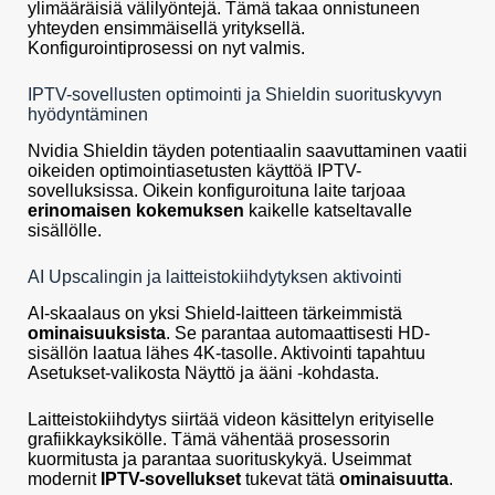
ylimääräisiä välilyöntejä. Tämä takaa onnistuneen
yhteyden ensimmäisellä yrityksellä.
Konfigurointiprosessi on nyt valmis.
IPTV-sovellusten optimointi ja Shieldin suorituskyvyn
hyödyntäminen
Nvidia Shieldin täyden potentiaalin saavuttaminen vaatii
oikeiden optimointiasetusten käyttöä IPTV-
sovelluksissa. Oikein konfiguroituna laite tarjoaa
erinomaisen kokemuksen
kaikelle katseltavalle
sisällölle.
AI Upscalingin ja laitteistokiihdytyksen aktivointi
AI-skaalaus on yksi Shield-laitteen tärkeimmistä
ominaisuuksista
. Se parantaa automaattisesti HD-
sisällön laatua lähes 4K-tasolle. Aktivointi tapahtuu
Asetukset-valikosta Näyttö ja ääni -kohdasta.
Laitteistokiihdytys siirtää videon käsittelyn erityiselle
grafiikkayksikölle. Tämä vähentää prosessorin
kuormitusta ja parantaa suorituskykyä. Useimmat
modernit
IPTV-sovellukset
tukevat tätä
ominaisuutta
.