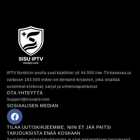
IPTV Nordicin avulla saat käyttöösi yli 44 000 live-TV-kanavaa ja
valtavan 183 000 video-on-demand-kirjaston, joka sisältää
uusimmat elokuvat, sarjat ja urheilutapahtumat.
OTA YHTEYTTÄ
Support@sisuiptv.com
SOSIAALISEN MEDIAN
TILAA UUTISKIRJEEMME, NIIN ET JÄÄ PAITSI
TARJOUKSISTA ENÄÄ KOSKAAN
Saat tietoa erikoistapahtumista ja saat ensimmäisen tarjouksesi!