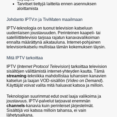
Tarvitset tiettyjä laitteita ennen asennuksen
aloittamista
Johdanto IPTV:n ja TiviMaten maailmaan
IPTV-teknologia on tuonut television katseluun
uudenlaisen joustavuuden. Perinteinen kaapeli- tai
satelliittitelevisio tarjoaa rajatun kanavavalikoiman
ennalta määrättynä aikatauluna. Internet-pohjainen
televisionkatselu mullistaa tämän kokemuksen täysin.
Mitä IPTV tarkoittaa
IPTV (
Internet Protocol Television
) tarkoittaa television
sisältöjen välittämistä internet-yhteyden kautta. Tämä
streaming
-tekniikka mahdollistaa tuhansien kanavien
katselun ja laajan VOD-sisällön (
Video on Demand
).
Käyttäjät voivat valita mitä haluavat katsoa ja milloin.
Teknologian suurimmat edut ovat laaja valikoima ja
joustavuus. IPTV-palvelut tarjoavat enemmän
channels
-kanavia kuin perinteiset järjestelmät.
Sisältöjä voi katsoa milloin tahansa, ei vain
lähetysaikana.