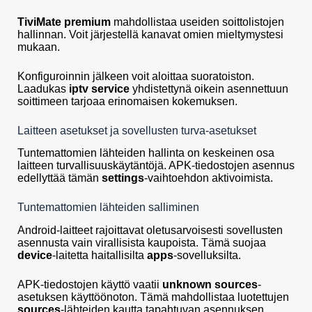
TiviMate premium
mahdollistaa useiden soittolistojen
hallinnan. Voit järjestellä kanavat omien mieltymystesi
mukaan.
Konfiguroinnin jälkeen voit aloittaa suoratoiston.
Laadukas
iptv service
yhdistettynä oikein asennettuun
soittimeen tarjoaa erinomaisen kokemuksen.
Laitteen asetukset ja sovellusten turva-asetukset
Tuntemattomien lähteiden hallinta on keskeinen osa
laitteen turvallisuuskäytäntöjä. APK-tiedostojen asennus
edellyttää tämän
settings
-vaihtoehdon aktivoimista.
Tuntemattomien lähteiden salliminen
Android-laitteet rajoittavat oletusarvoisesti sovellusten
asennusta vain virallisista kaupoista. Tämä suojaa
device
-laitetta haitallisilta
apps
-sovelluksilta.
APK-tiedostojen käyttö vaatii
unknown sources
-
asetuksen käyttöönoton. Tämä mahdollistaa luotettujen
sources
-lähteiden kautta tapahtuvan asennuksen.