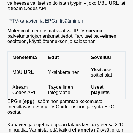
vaiheessa valitset soittolistan tyypin – joko M3U
URL
tai
Xtream Codes API.
IPTV-kanavien ja EPG:n lisääminen
Molemmat menetelmät vaativat IPTV-
service
-
palveluntarjojan antamat tiedot. Tarvitset palvelimen
osoitteen, käyttäjätunnuksen ja salasanan.
Menetelmä
Edut
Soveltuu
Yksittäiset
M3U
URL
Yksinkertainen
soittolistat
Xtream
Täydellinen
Useat
Codes API
integraatio
playlists
EPG:n (
epg
) lisääminen parantaa kokemusta
merkittävästi. Siirry TV Guide -osioon ja syötä EPG-
osoite.
Kanavien ja ohjelmaoppaan lataus kestää yleensä 2-10
minuuttia. Varmista, että kaikki
channels
näkyvät oikein.