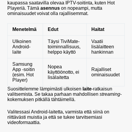
kaupassa saatavilla olevaa IPTV-soitinta, kuten Hot
Playeriä. Tämä
asennus
on nopeampi, mutta
ominaisuudet voivat olla rajallisemmat.
Menetelmä
Edut
Haitat
Ulkoinen
Täysi TiviMate-
Vaatii
Android-
toiminnallisuus,
lisälaitteen
laite
helppo käyttö
hankinnan
Samsung
Nopea
App -soitin
Rajalliset
käyttöönotto, ei
(esim. Hot
ominaisuudet
lisälaitetta
Player)
Suosittelemme lämpimästi ulkoisen
laite
-ratkaisun
valitsemista. Se takaa parhaan mahdollisen
streaming
-
kokemuksen pitkällä tähtäimellä.
Valitessasi Android-laitetta, varmista että siinä on
riittävästi muistia ja että se tukee tarvitsemiasi
videoformaattia.