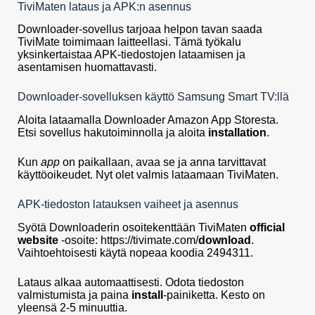
TiviMaten lataus ja APK:n asennus
Downloader-sovellus tarjoaa helpon tavan saada
TiviMate toimimaan laitteellasi. Tämä työkalu
yksinkertaistaa APK-tiedostojen lataamisen ja
asentamisen huomattavasti.
Downloader-sovelluksen käyttö Samsung Smart TV:llä
Aloita lataamalla Downloader Amazon App Storesta.
Etsi sovellus hakutoiminnolla ja aloita
installation
.
Kun
app
on paikallaan, avaa se ja anna tarvittavat
käyttöoikeudet. Nyt olet valmis lataamaan TiviMaten.
APK-tiedoston latauksen vaiheet ja asennus
Syötä Downloaderin osoitekenttään TiviMaten
official
website
-osoite: https://tivimate.com/
download
.
Vaihtoehtoisesti käytä nopeaa koodia 2494311.
Lataus alkaa automaattisesti. Odota tiedoston
valmistumista ja paina
install
-painiketta. Kesto on
yleensä 2-5 minuuttia.