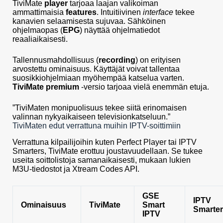
TiviMate
player
tarjoaa laajan valikoiman
ammattimaisia
features
. Intuitiivinen
interface
tekee
kanavien selaamisesta sujuvaa. Sähköinen
ohjelmaopas (
EPG
) näyttää ohjelmatiedot
reaaliaikaisesti.
Tallennusmahdollisuus (
recording
) on erityisen
arvostettu ominaisuus. Käyttäjät voivat tallentaa
suosikkiohjelmiaan myöhempää katselua varten.
TiviMate premium
-versio tarjoaa vielä enemmän etuja.
”TiviMaten monipuolisuus tekee siitä erinomaisen
valinnan nykyaikaiseen televisionkatseluun.”
TiviMaten edut verrattuna muihin IPTV-soittimiin
Verrattuna kilpailijoihin kuten Perfect Player tai IPTV
Smarters, TiviMate erottuu joustavuudellaan. Se tukee
useita soittolistoja samanaikaisesti, mukaan lukien
M3U-tiedostot ja Xtream Codes API.
GSE
IPTV
Ominaisuus
TiviMate
Smart
Smarte
IPTV