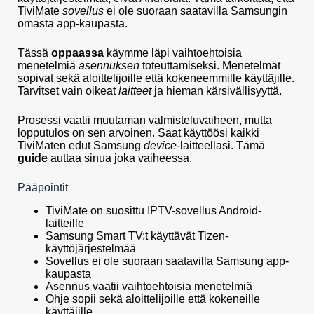
TiviMate
sovellus
ei ole suoraan saatavilla Samsungin
omasta app-kaupasta.
Tässä
oppaassa
käymme läpi vaihtoehtoisia
menetelmiä
asennuksen
toteuttamiseksi. Menetelmät
sopivat sekä aloittelijoille että kokeneemmille käyttäjille.
Tarvitset vain oikeat
laitteet
ja hieman kärsivällisyyttä.
Prosessi vaatii muutaman valmisteluvaiheen, mutta
lopputulos on sen arvoinen. Saat käyttöösi kaikki
TiviMaten edut Samsung
device
-laitteellasi. Tämä
guide
auttaa sinua joka vaiheessa.
Pääpointit
TiviMate on suosittu IPTV-sovellus Android-
laitteille
Samsung Smart TV:t käyttävät Tizen-
käyttöjärjestelmää
Sovellus ei ole suoraan saatavilla Samsung app-
kaupasta
Asennus vaatii vaihtoehtoisia menetelmiä
Ohje sopii sekä aloittelijoille että kokeneille
käyttäjille