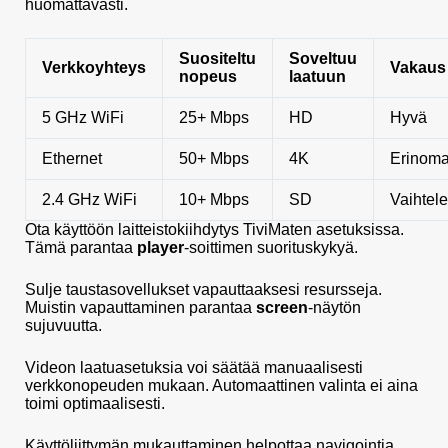
huomattavasti.
Suositeltu
Soveltuu
Verkkoyhteys
Vakaus
nopeus
laatuun
5 GHz WiFi
25+ Mbps
HD
Hyvä
Ethernet
50+ Mbps
4K
Erinoma
2.4 GHz WiFi
10+ Mbps
SD
Vaihtel
Ota käyttöön laitteistokiihdytys TiviMaten asetuksissa.
Tämä parantaa
player
-soittimen suorituskykyä.
Sulje taustasovellukset vapauttaaksesi resursseja.
Muistin vapauttaminen parantaa
screen
-näytön
sujuvuutta.
Videon laatuasetuksia voi säätää manuaalisesti
verkkonopeuden mukaan. Automaattinen valinta ei aina
toimi optimaalisesti.
Käyttöliittymän mukauttaminen helpottaa navigointia.