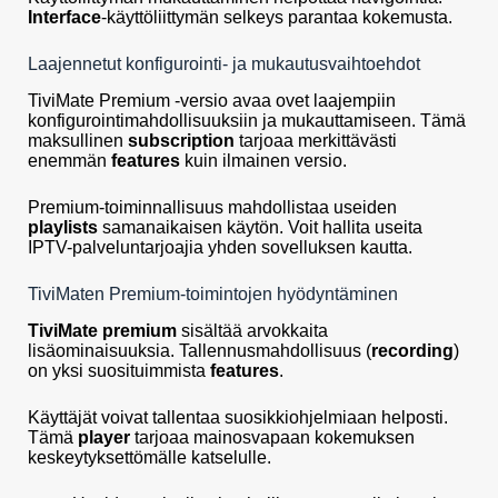
Interface
-käyttöliittymän selkeys parantaa kokemusta.
Laajennetut konfigurointi- ja mukautusvaihtoehdot
TiviMate Premium -versio avaa ovet laajempiin
konfigurointimahdollisuuksiin ja mukauttamiseen. Tämä
maksullinen
subscription
tarjoaa merkittävästi
enemmän
features
kuin ilmainen versio.
Premium-toiminnallisuus mahdollistaa useiden
playlists
samanaikaisen käytön. Voit hallita useita
IPTV-palveluntarjoajia yhden sovelluksen kautta.
TiviMaten Premium-toimintojen hyödyntäminen
TiviMate premium
sisältää arvokkaita
lisäominaisuuksia. Tallennusmahdollisuus (
recording
)
on yksi suosituimmista
features
.
Käyttäjät voivat tallentaa suosikkiohjelmiaan helposti.
Tämä
player
tarjoaa mainosvapaan kokemuksen
keskeytyksettömälle katselulle.