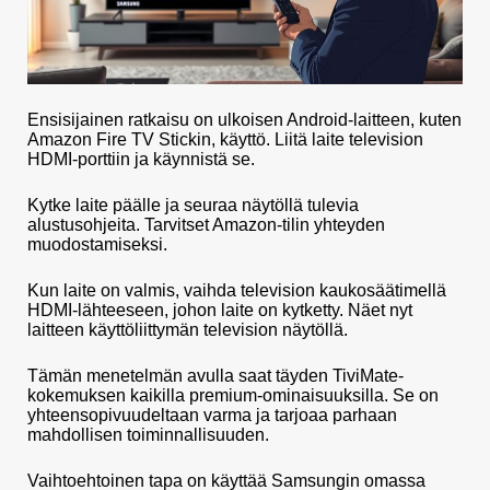
Ensisijainen ratkaisu on ulkoisen Android-laitteen, kuten
Amazon Fire TV Stickin, käyttö. Liitä laite television
HDMI-porttiin ja käynnistä se.
Kytke laite päälle ja seuraa näytöllä tulevia
alustusohjeita. Tarvitset Amazon-tilin yhteyden
muodostamiseksi.
Kun laite on valmis, vaihda television kaukosäätimellä
HDMI-lähteeseen, johon laite on kytketty. Näet nyt
laitteen käyttöliittymän television näytöllä.
Tämän menetelmän avulla saat täyden TiviMate-
kokemuksen kaikilla premium-ominaisuuksilla. Se on
yhteensopivuudeltaan varma ja tarjoaa parhaan
mahdollisen toiminnallisuuden.
Vaihtoehtoinen tapa on käyttää Samsungin omassa