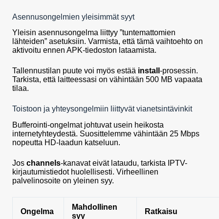
Asennusongelmien yleisimmät syyt
Yleisin asennusongelma liittyy ”tuntemattomien
lähteiden” asetuksiin. Varmista, että tämä vaihtoehto on
aktivoitu ennen APK-tiedoston lataamista.
Tallennustilan puute voi myös estää
install
-prosessin.
Tarkista, että laitteessasi on vähintään 500 MB vapaata
tilaa.
Toistoon ja yhteysongelmiin liittyvät vianetsintävinkit
Bufferointi-ongelmat johtuvat usein heikosta
internetyhteydestä. Suosittelemme vähintään 25 Mbps
nopeutta HD-laadun katseluun.
Jos
channels
-kanavat eivät lataudu, tarkista IPTV-
kirjautumistiedot huolellisesti. Virheellinen
palvelinosoite on yleinen syy.
Mahdollinen
Ongelma
Ratkaisu
syy