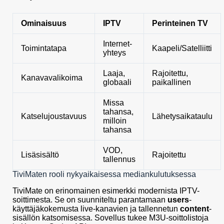
Ominaisuus
IPTV
Perinteinen TV
Internet-
Toimintatapa
Kaapeli/Satelliitti
yhteys
Laaja,
Rajoitettu,
Kanavavalikoima
globaali
paikallinen
Missa
tahansa,
Katselujoustavuus
Lähetysaikataulu
milloin
tahansa
VOD,
Lisäsisältö
Rajoitettu
tallennus
TiviMaten rooli nykyaikaisessa mediankulutuksessa
TiviMate on erinomainen esimerkki modernista IPTV-
soittimesta. Se on suunniteltu parantamaan
users
-
käyttäjäkokemusta live-kanavien ja tallennetun
content
-
sisällön katsomisessa. Sovellus tukee M3U-soittolistoja