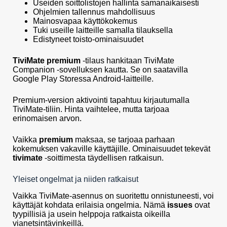
Useiden soittolistojen hallinta samanaikaisesti
Ohjelmien tallennus mahdollisuus
Mainosvapaa käyttökokemus
Tuki useille laitteille samalla tilauksella
Edistyneet toisto-ominaisuudet
TiviMate premium
-tilaus hankitaan TiviMate
Companion -sovelluksen kautta. Se on saatavilla
Google Play Storessa Android-laitteille.
Premium-version aktivointi tapahtuu kirjautumalla
TiviMate-tiliin. Hinta vaihtelee, mutta tarjoaa
erinomaisen arvon.
Vaikka
premium
maksaa, se tarjoaa parhaan
kokemuksen vakaville käyttäjille. Ominaisuudet tekevät
tivimate
-soittimesta täydellisen ratkaisun.
Yleiset ongelmat ja niiden ratkaisut
Vaikka TiviMate-asennus on suoritettu onnistuneesti, voi
käyttäjät kohdata erilaisia ongelmia. Nämä
issues
ovat
tyypillisiä ja usein helppoja ratkaista oikeilla
vianetsintävinkeillä.