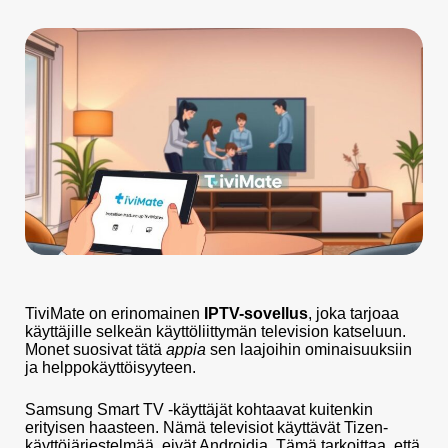
TiviMate on erinomainen
IPTV-sovellus
, joka tarjoaa
käyttäjille selkeän käyttöliittymän television katseluun.
Monet suosivat tätä
appia
sen laajoihin ominaisuuksiin
ja helppokäyttöisyyteen.
Samsung Smart TV -käyttäjät kohtaavat kuitenkin
erityisen haasteen. Nämä televisiot käyttävät Tizen-
käyttöjärjestelmää, eivät Androidia. Tämä tarkoittaa, että