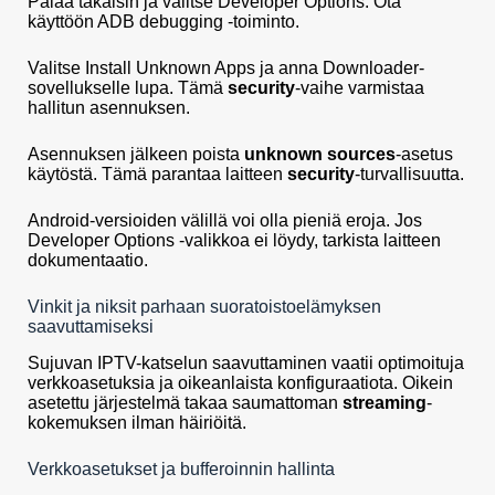
Palaa takaisin ja valitse Developer Options. Ota
käyttöön ADB debugging -toiminto.
Valitse Install Unknown Apps ja anna Downloader-
sovellukselle lupa. Tämä
security
-vaihe varmistaa
hallitun asennuksen.
Asennuksen jälkeen poista
unknown sources
-asetus
käytöstä. Tämä parantaa laitteen
security
-turvallisuutta.
Android-versioiden välillä voi olla pieniä eroja. Jos
Developer Options -valikkoa ei löydy, tarkista laitteen
dokumentaatio.
Vinkit ja niksit parhaan suoratoistoelämyksen
saavuttamiseksi
Sujuvan IPTV-katselun saavuttaminen vaatii optimoituja
verkkoasetuksia ja oikeanlaista konfiguraatiota. Oikein
asetettu järjestelmä takaa saumattoman
streaming
-
kokemuksen ilman häiriöitä.
Verkkoasetukset ja bufferoinnin hallinta