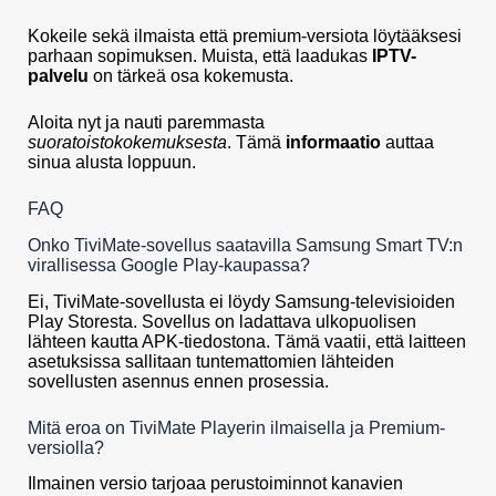
Kokeile sekä ilmaista että premium-versiota löytääksesi
parhaan sopimuksen. Muista, että laadukas
IPTV-
palvelu
on tärkeä osa kokemusta.
Aloita nyt ja nauti paremmasta
suoratoistokokemuksesta
. Tämä
informaatio
auttaa
sinua alusta loppuun.
FAQ
Onko TiviMate-sovellus saatavilla Samsung Smart TV:n
virallisessa Google Play-kaupassa?
Ei, TiviMate-sovellusta ei löydy Samsung-televisioiden
Play Storesta. Sovellus on ladattava ulkopuolisen
lähteen kautta APK-tiedostona. Tämä vaatii, että laitteen
asetuksissa sallitaan tuntemattomien lähteiden
sovellusten asennus ennen prosessia.
Mitä eroa on TiviMate Playerin ilmaisella ja Premium-
versiolla?
Ilmainen versio tarjoaa perustoiminnot kanavien