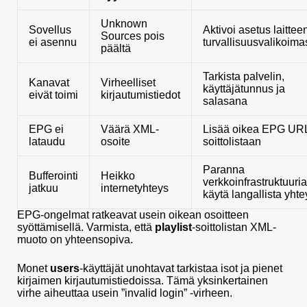
Unknown
Sovellus
Aktivoi asetus laittee
Sources pois
ei asennu
turvallisuusvalikoim
päältä
Tarkista palvelin,
Kanavat
Virheelliset
käyttäjätunnus ja
eivät toimi
kirjautumistiedot
salasana
EPG ei
Väärä XML-
Lisää oikea EPG UR
lataudu
osoite
soittolistaan
Paranna
Bufferointi
Heikko
verkkoinfrastruktuuria
jatkuu
internetyhteys
käytä langallista yhte
EPG-ongelmat ratkeavat usein oikean osoitteen
syöttämisellä. Varmista, että
playlist
-soittolistan XML-
muoto on yhteensopiva.
Monet
users
-käyttäjät unohtavat tarkistaa isot ja pienet
kirjaimen kirjautumistiedoissa. Tämä yksinkertainen
virhe aiheuttaa usein ”invalid login” -virheen.