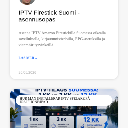
IPTV Firestick Suomi -
asennusopas
Asenna IPTV Amazon Firestickille Suomessa oikealla
sovelluksella, kirjautumistiedoilla, EPG-asetuksilla ja
vianmääritysvinkeillä.
LÄS MER »
26/05/2026
HUR MAN INSTALLERAR IPTV-SPELARE PÅ
IOS/IPHONE/IPAD