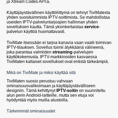
ja Xtream Codes API:a.
Käyttäjäystävällinen käyttöliittymä on tehnyt TiviMatesta
yhden suosituimmista IPTV-soittimista. Se mahdollistaa
useiden IPTV-palveluntarjoajien hallinnan yhden
sovelluksen kautta. Tämä yksinkertaistaa
service
-
palvelun käyttöä huomattavasti.
TiviMate itsessään ei tarjoa kanavia vaan vaatii toimivan
IPTV-tilauksen. Sovellus toimii älykkäänä välineenä,
joka parantaa valmiiden
streaming
-palvelujen
käyttökokemusta. IPTV-markkinoiden kasvaessa
TiviMaten kaltaiset sovellukset ovat entistä tärkeämpiä.
Mikä on TiviMate ja miksi käyttää sitä
TiviMaten suosio perustuu vahvaan
ominaisuusvalikoimaan ja käyttäjäystävälliseen
designiin. Tämä kehittynyt
IPTV-soitin
on suunniteltu
alun perin Android-laitteille, mutta sen etuja voi
hyödyntää myös muilla alustoilla.
Tärkeimmät ominaisuudet