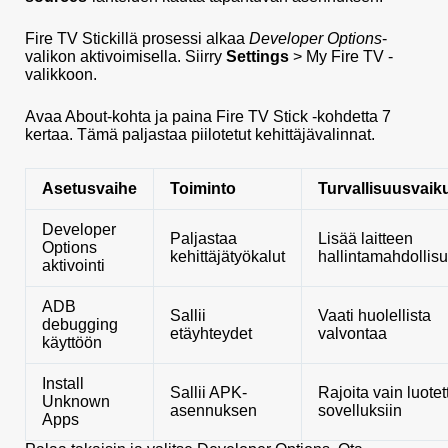
Fire TV Stickillä prosessi alkaa
Developer Options
-
valikon aktivoimisella. Siirry
Settings
> My Fire TV -
valikkoon.
Avaa About-kohta ja paina Fire TV Stick -kohdetta 7
kertaa. Tämä paljastaa piilotetut kehittäjävalinnat.
Asetusvaihe
Toiminto
Turvallisuusvaik
Developer
Paljastaa
Lisää laitteen
Options
kehittäjätyökalut
hallintamahdollis
aktivointi
ADB
Sallii
Vaati huolellista
debugging
etäyhteydet
valvontaa
käyttöön
Install
Sallii APK-
Rajoita vain luotet
Unknown
asennuksen
sovelluksiin
Apps