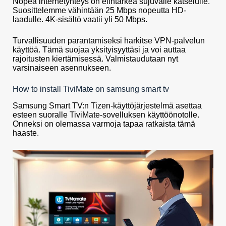
Nopea internetyhteys on elintärkeä sujuvalle katselulle.
Suosittelemme vähintään 25 Mbps nopeutta HD-
laadulle. 4K-sisältö vaatii yli 50 Mbps.
Turvallisuuden parantamiseksi harkitse VPN-palvelun
käyttöä. Tämä suojaa yksityisyyttäsi ja voi auttaa
rajoitusten kiertämisessä. Valmistaudutaan nyt
varsinaiseen asennukseen.
How to install TiviMate on samsung smart tv
Samsung Smart TV:n Tizen-käyttöjärjestelmä asettaa
esteen suoralle TiviMate-sovelluksen käyttöönotolle.
Onneksi on olemassa varmoja tapaa ratkaista tämä
haaste.