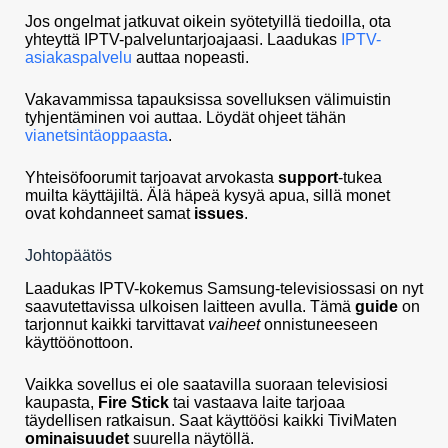
Jos ongelmat jatkuvat oikein syötetyillä tiedoilla, ota
yhteyttä IPTV-palveluntarjoajaasi. Laadukas
IPTV-
asiakaspalvelu
auttaa nopeasti.
Vakavammissa tapauksissa sovelluksen välimuistin
tyhjentäminen voi auttaa. Löydät ohjeet tähän
vianetsintäoppaasta
.
Yhteisöfoorumit tarjoavat arvokasta
support
-tukea
muilta käyttäjiltä. Älä häpeä kysyä apua, sillä monet
ovat kohdanneet samat
issues
.
Johtopäätös
Laadukas IPTV-kokemus Samsung-televisiossasi on nyt
saavutettavissa ulkoisen laitteen avulla. Tämä
guide
on
tarjonnut kaikki tarvittavat
vaiheet
onnistuneeseen
käyttöönottoon.
Vaikka sovellus ei ole saatavilla suoraan televisiosi
kaupasta,
Fire Stick
tai vastaava laite tarjoaa
täydellisen ratkaisun. Saat käyttöösi kaikki TiviMaten
ominaisuudet
suurella näytöllä.