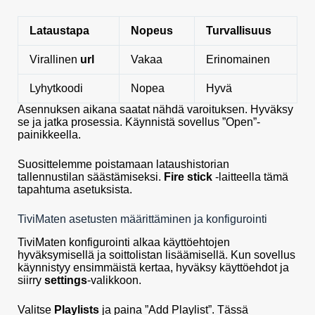
Lataustapa
Nopeus
Turvallisuus
Virallinen
url
Vakaa
Erinomainen
Lyhytkoodi
Nopea
Hyvä
Asennuksen aikana saatat nähdä varoituksen. Hyväksy
se ja jatka prosessia. Käynnistä sovellus ”Open”-
painikkeella.
Suosittelemme poistamaan lataushistorian
tallennustilan säästämiseksi.
Fire stick
-laitteella tämä
tapahtuma asetuksista.
TiviMaten asetusten määrittäminen ja konfigurointi
TiviMaten konfigurointi alkaa käyttöehtojen
hyväksymisellä ja soittolistan lisäämisellä. Kun sovellus
käynnistyy ensimmäistä kertaa, hyväksy käyttöehdot ja
siirry
settings
-valikkoon.
Valitse
Playlists
ja paina ”Add Playlist”. Tässä