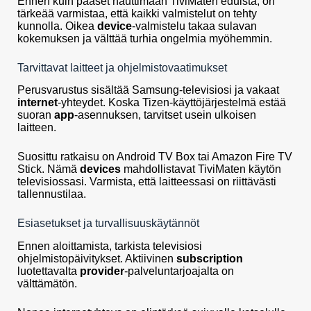
Ennen kuin pääset nauttimaan TiviMaten eduista, on
tärkeää varmistaa, että kaikki valmistelut on tehty
kunnolla. Oikea
device
-valmistelu takaa sulavan
kokemuksen ja välttää turhia ongelmia myöhemmin.
Tarvittavat laitteet ja ohjelmistovaatimukset
Perusvarustus sisältää Samsung-televisiosi ja vakaat
internet
-yhteydet. Koska Tizen-käyttöjärjestelmä estää
suoran
app
-asennuksen, tarvitset usein ulkoisen
laitteen.
Suosittu ratkaisu on Android TV Box tai Amazon Fire TV
Stick. Nämä
devices
mahdollistavat TiviMaten käytön
televisiossasi. Varmista, että laitteessasi on riittävästi
tallennustilaa.
Esiasetukset ja turvallisuuskäytännöt
Ennen aloittamista, tarkista televisiosi
ohjelmistopäivitykset. Aktiivinen
subscription
luotettavalta
provider
-palveluntarjoajalta on
välttämätön.