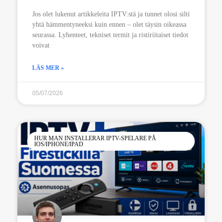
Jos olet lukenut artikkeleita IPTV:stä ja tunnet olosi silti
yhtä hämmentyneeksi kuin ennen – olet täysin oikeassa
seurassa. Lyhenteet, tekniset termit ja ristiriitaiset tiedot
voivat
LÄS MER »
05/07/2026
HUR MAN INSTALLERAR IPTV-SPELARE PÅ
IOS/IPHONE/IPAD