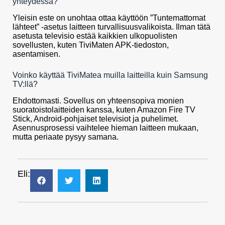
yhteydessä?
Yleisin este on unohtaa ottaa käyttöön ”Tuntemattomat
lähteet” -asetus laitteen turvallisuusvalikoista. Ilman tätä
asetusta televisio estää kaikkien ulkopuolisten
sovellusten, kuten TiviMaten APK-tiedoston,
asentamisen.
Voinko käyttää TiviMatea muilla laitteilla kuin Samsung
TV:llä?
Ehdottomasti. Sovellus on yhteensopiva monien
suoratoistolaitteiden kanssa, kuten Amazon Fire TV
Stick, Android-pohjaiset televisiot ja puhelimet.
Asennusprosessi vaihtelee hieman laitteen mukaan,
mutta periaate pysyy samana.
Eli: