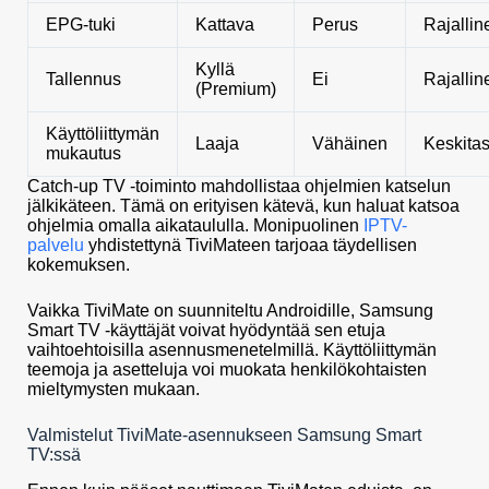
EPG-tuki
Kattava
Perus
Rajallin
Kyllä
Tallennus
Ei
Rajallin
(Premium)
Käyttöliittymän
Laaja
Vähäinen
Keskita
mukautus
Catch-up TV -toiminto mahdollistaa ohjelmien katselun
jälkikäteen. Tämä on erityisen kätevä, kun haluat katsoa
ohjelmia omalla aikataululla. Monipuolinen
IPTV-
palvelu
yhdistettynä TiviMateen tarjoaa täydellisen
kokemuksen.
Vaikka TiviMate on suunniteltu Androidille, Samsung
Smart TV -käyttäjät voivat hyödyntää sen etuja
vaihtoehtoisilla asennusmenetelmillä. Käyttöliittymän
teemoja ja asetteluja voi muokata henkilökohtaisten
mieltymysten mukaan.
Valmistelut TiviMate-asennukseen Samsung Smart
TV:ssä