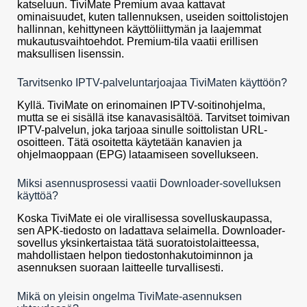
katseluun. TiviMate Premium avaa kattavat
ominaisuudet, kuten tallennuksen, useiden soittolistojen
hallinnan, kehittyneen käyttöliittymän ja laajemmat
mukautusvaihtoehdot. Premium-tila vaatii erillisen
maksullisen lisenssin.
Tarvitsenko IPTV-palveluntarjoajaa TiviMaten käyttöön?
Kyllä. TiviMate on erinomainen IPTV-soitinohjelma,
mutta se ei sisällä itse kanavasisältöä. Tarvitset toimivan
IPTV-palvelun, joka tarjoaa sinulle soittolistan URL-
osoitteen. Tätä osoitetta käytetään kanavien ja
ohjelmaoppaan (EPG) lataamiseen sovellukseen.
Miksi asennusprosessi vaatii Downloader-sovelluksen
käyttöä?
Koska TiviMate ei ole virallisessa sovelluskaupassa,
sen APK-tiedosto on ladattava selaimella. Downloader-
sovellus yksinkertaistaa tätä suoratoistolaitteessa,
mahdollistaen helpon tiedostonhakutoiminnon ja
asennuksen suoraan laitteelle turvallisesti.
Mikä on yleisin ongelma TiviMate-asennuksen