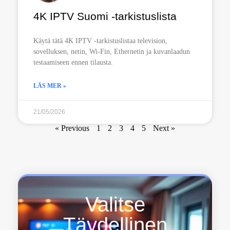
4K IPTV Suomi -tarkistuslista
Käytä tätä 4K IPTV -tarkistuslistaa television,
sovelluksen, netin, Wi-Fin, Ethernetin ja kuvanlaadun
testaamiseen ennen tilausta.
LÄS MER »
21/05/2026
« Previous
1
2
3
4
5
Next »
Valitse
Täydellinen