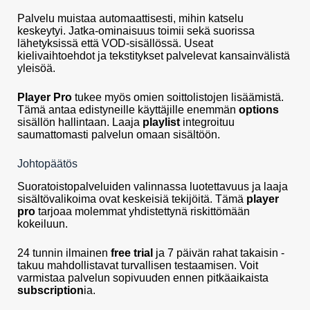
Palvelu muistaa automaattisesti, mihin katselu
keskeytyi. Jatka-ominaisuus toimii sekä suorissa
lähetyksissä että VOD-sisällössä. Useat
kielivaihtoehdot ja tekstitykset palvelevat kansainvälistä
yleisöä.
Player Pro
tukee myös omien soittolistojen lisäämistä.
Tämä antaa edistyneille käyttäjille enemmän
options
sisällön hallintaan. Laaja
playlist
integroituu
saumattomasti palvelun omaan sisältöön.
Johtopäätös
Suoratoistopalveluiden valinnassa luotettavuus ja laaja
sisältövalikoima ovat keskeisiä tekijöitä. Tämä
player
pro
tarjoaa molemmat yhdistettynä riskittömään
kokeiluun.
24 tunnin ilmainen
free trial
ja 7 päivän rahat takaisin -
takuu mahdollistavat turvallisen testaamisen. Voit
varmistaa palvelun sopivuuden ennen pitkäaikaista
subscription
ia.