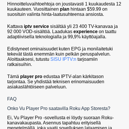
Hinnoitteluvaihtoehtoja on joustavasti 1 kuukaudesta 12
kuukauteen. Vuosittainen
plan
hintaan $59.99 on
suosituin valinta hinta-laatusuhteensa ansiosta.
Kattava
iptv service
sisältää yli 23 400 TV-kanavaa ja
92 000 VOD-sisältöä. Laadukas
experience
on taattu
adaptiivisella teknologialla ja 99,9% käyttöajalla.
Edistyneet ominaisuudet kuten EPG ja monilaitetuki
tekevät tästä enemmän kuin pelkän peruspalvelun.
Aloittaaksesi, tutustu
SISU IPTV:n
tarjoamiin
ratkaisuihin.
Tämä
player pro
edustaa IPTV-alan kärkitason
tarjontaa. Se yhdistää teknisen erinomaisuuden
asiakaslähtöiseen palveluun.
FAQ
Onko Vu Player Pro saatavilla Roku App Storesta?
Ei, Vu Player Pro -sovellusta ei löydy suoraan Roku-
kanavakaupasta. Asennus tapahtuu erityisellä
menetelmällä, joka vaatii sovelluksen lataamisen ja