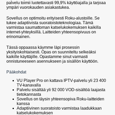
palvelu toimii luotettavasti 99,9% käyttöajalla ja tarjoaa
ympäri vuorokauden asiakastukea.
Sovellus on optimoitu erityisesti Roku-alustoille. Se
tukee adaptiivista suoratoistoteknologiaa. Tämä
varmistaa saumattoman katselukokemuksen kaikilla
internet-yhteyksillä. Laitteiden yhteensopivuus on
erinomainen.
Tässä oppaassa käymme läpi prosessin
yksityiskohtaisesti. Opas on suunniteltu selkeäksi
kaikille käyttäjille. Opastamme sinut varmasti
onnistuneeseen asennukseen ja sisällön käyttöön.
Pääkohdat
VU Player Pro on kattava IPTV-palvelu yli 23 400
TV-kanavalla
Palvelu sisältää yli 92 000 VOD-sisältöä laajasta
tietokannasta
Sovellus on täysin yhteensopiva Roku-laitteiden
kanssa
Adaptiivinen suoratoisto varmistaa laadukkaan
katselukokemuksen