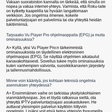
Vakaan suoratoiston kannalta on tärkeää, että sinulla on
nopea ja vakaa internet-yhteys. Varmista, että Roku-laite
on kytketty kaapelilla tai hyvään langattomaan
verkkoon. Jos ongelmia ilmenee, kokeile
palveluntarjoajan eri palvelimia tai ota yhteyttä heidän
tukitiimiinsä.
Tarjoaako Vu Player Pro ohjelmaoppaita (EPG) ja muita
ominaisuuksia?
A> Kyllä, yksi Vu Player Pro:n tärkeimmistä
ominaisuuksista on täydellinen elektroninen
ohjelmaopas (EPG). Se näyttää ohjelmien aikataulut
kanavakohtaisesti. Sovellus tukee myös ominaisuuksia
kuten vanhempien valvonta, suosikkikanavien järjestely
ja tallennusmahdollisuus.
Minne voin kääntyä, jos kohtaan teknisiä ongelmia
asennuksen yhteydessä?
A> Ensimmäinen vaihe on tarkistaa yksityiskohtainen
vianmääritysopas. Jos et löydä ratkaisua sieltä, ota
yhteyttä IPTV-palveluntarjoajasi asiakastukeen. He
auttavat yleisimpiin palvelun käyttöön liittyviin
ongelmiin. Lisäksi voit etsiä tietoa yhteisön foorumeilta.