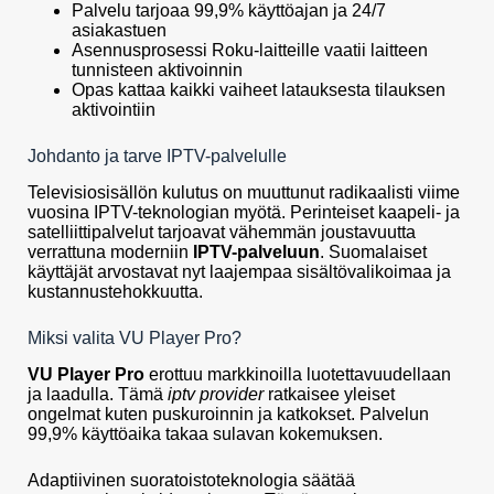
Palvelu tarjoaa 99,9% käyttöajan ja 24/7
asiakastuen
Asennusprosessi Roku-laitteille vaatii laitteen
tunnisteen aktivoinnin
Opas kattaa kaikki vaiheet latauksesta tilauksen
aktivointiin
Johdanto ja tarve IPTV-palvelulle
Televisiosisällön kulutus on muuttunut radikaalisti viime
vuosina IPTV-teknologian myötä. Perinteiset kaapeli- ja
satelliittipalvelut tarjoavat vähemmän joustavuutta
verrattuna moderniin
IPTV-palveluun
. Suomalaiset
käyttäjät arvostavat nyt laajempaa sisältövalikoimaa ja
kustannustehokkuutta.
Miksi valita VU Player Pro?
VU Player Pro
erottuu markkinoilla luotettavuudellaan
ja laadulla. Tämä
iptv provider
ratkaisee yleiset
ongelmat kuten puskuroinnin ja katkokset. Palvelun
99,9% käyttöaika takaa sulavan kokemuksen.
Adaptiivinen suoratoistoteknologia säätää