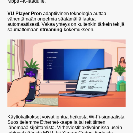
Mbps 4K-laadulle.
VU Player Pron
adaptiivinen teknologia auttaa
vähentämään ongelmia säätämällä laatua
automaattisesti. Vakaa yhteys on kuitenkin tärkein tekijä
saumattomaan
streaming
-kokemukseen.
Käyttökatkokset voivat johtua heikosta Wi-Fi-signaalista.
Suosittelemme Ethernet-kaapelia tai reitittimen
lähempää sijoittamista. Virheviestit aktivoinnissa usein
johtuvat vääristä M3U- tai Xtream Codes -tiedoista.