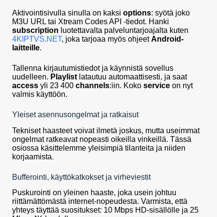
Aktivointisivulla sinulla on kaksi
options
: syötä joko
M3U URL tai Xtream Codes API -tiedot. Hanki
subscription
luotettavalta palveluntarjoajalta kuten
4KIPTVS.NET
, joka tarjoaa myös ohjeet
Android-
laitteille
.
Tallenna kirjautumistiedot ja käynnistä sovellus
uudelleen.
Playlist
latautuu automaattisesti, ja saat
access
yli 23 400
channels
:iin. Koko
service
on nyt
valmis käyttöön.
Yleiset asennusongelmat ja ratkaisut
Tekniset haasteet voivat ilmetä joskus, mutta useimmat
ongelmat ratkeavat nopeasti oikeilla vinkeillä. Tässä
osiossa käsittelemme yleisimpiä tilanteita ja niiden
korjaamista.
Bufferointi, käyttökatkokset ja virheviestit
Puskurointi on yleinen haaste, joka usein johtuu
riittämättömästä internet-nopeudesta. Varmista, että
yhteys täyttää suositukset: 10 Mbps HD-sisällölle ja 25