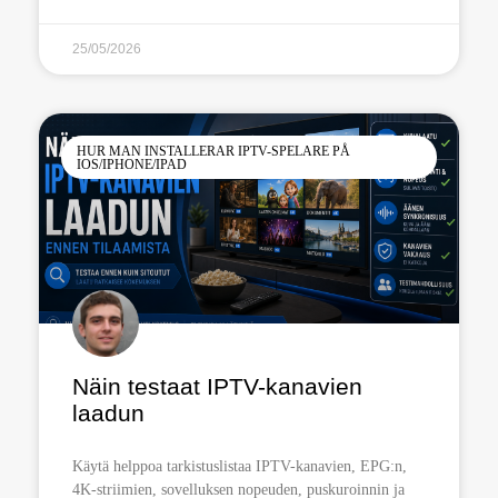
25/05/2026
HUR MAN INSTALLERAR IPTV-SPELARE PÅ
IOS/IPHONE/IPAD
Näin testaat IPTV-kanavien
laadun
Käytä helppoa tarkistuslistaa IPTV-kanavien, EPG:n,
4K-striimien, sovelluksen nopeuden, puskuroinnin ja