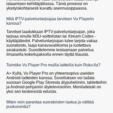
lataamisen kehittäjätilassa. Tämä prosessi on
yksityiskohtaisesti kuvattu asennusoppaassa.
Mitä IPTV-palveluntarjoajaa tarvitsen Vu Playerin
kanssa?
Tarvitset laadukkaan IPTV-palveluntarjoajan, joka
tarjoaa sinulle M3U-soittolistan tai Xtream Codes -
käyttäjätiedot. Palveluntarjoajan tulee tarjota vakaa
suoratoisto, laaja kanavavalikoima ja luotettava
asiakastuki. Suosittelemme testaamaan palvelua
ilmaisella kokeilujaksolla ennen täyttä tilausta.
Toimiiko Vu Player Pro muilla laitteilla kuin Roku:lla?
A> Kyllä, Vu Player Pro on yhteensopiva useiden
Android-laitteiden kanssa. Sovelluksen voi ladata
suoraan Google Play Storesta älypuhelimiin, tabletteihin
ja Android-pohjaisiin älytelevisioihin. Monilaitetuki on
yksi sen keskeisistä eduista.
Miten voin parantaa suoratoiston laatua ja välttää
puskurointia?