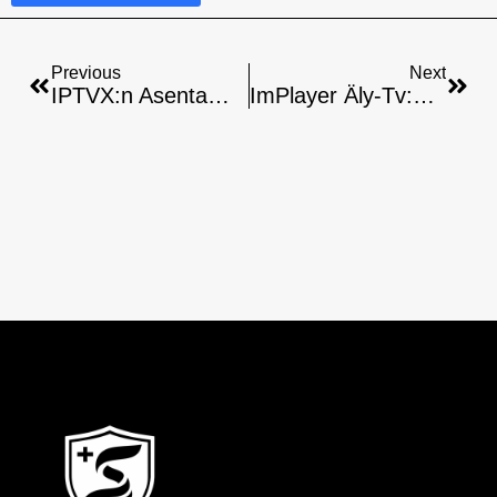
Previous
Next
IPTVX:n Asentaminen Älytv:hen – Helppo Opas
ImPlayer Äly-Tv:hen: Yksinkertaiset Asennusohjeet