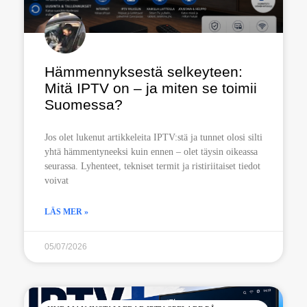
Hämmennyksestä selkeyteen:
Mitä IPTV on – ja miten se toimii
Suomessa?
Jos olet lukenut artikkeleita IPTV:stä ja tunnet olosi silti
yhtä hämmentyneeksi kuin ennen – olet täysin oikeassa
seurassa. Lyhenteet, tekniset termit ja ristiriitaiset tiedot
voivat
LÄS MER »
05/07/2026