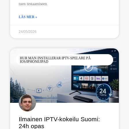
tuen testaamiseen.
LÄS MER »
24/05/2026
HUR MAN INSTALLERAR IPTV-SPELARE PÅ
IOS/IPHONE/IPAD
Ilmainen IPTV-kokeilu Suomi:
24h opas