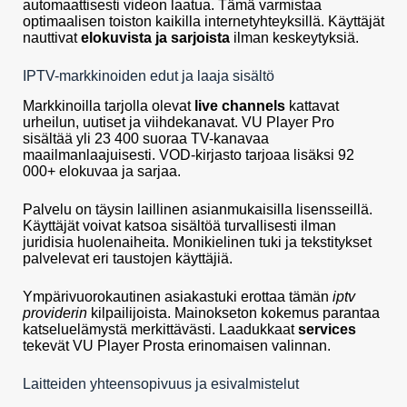
automaattisesti videon laatua. Tämä varmistaa
optimaalisen toiston kaikilla internetyhteyksillä. Käyttäjät
nauttivat
elokuvista ja sarjoista
ilman keskeytyksiä.
IPTV-markkinoiden edut ja laaja sisältö
Markkinoilla tarjolla olevat
live channels
kattavat
urheilun, uutiset ja viihdekanavat. VU Player Pro
sisältää yli 23 400 suoraa TV-kanavaa
maailmanlaajuisesti. VOD-kirjasto tarjoaa lisäksi 92
000+ elokuvaa ja sarjaa.
Palvelu on täysin laillinen asianmukaisilla lisensseillä.
Käyttäjät voivat katsoa sisältöä turvallisesti ilman
juridisia huolenaiheita. Monikielinen tuki ja tekstitykset
palvelevat eri taustojen käyttäjiä.
Ympärivuorokautinen asiakastuki erottaa tämän
iptv
providerin
kilpailijoista. Mainokseton kokemus parantaa
katseluelämystä merkittävästi. Laadukkaat
services
tekevät VU Player Prosta erinomaisen valinnan.
Laitteiden yhteensopivuus ja esivalmistelut