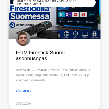
HUR MAN INSTALLERAR IPTV-SPELARE PÅ
IOS/IPHONE/IPAD
IPTV Firestick Suomi -
asennusopas
Asenna IPTV Amazon Firestickille Suomessa oikealla
sovelluksella, kirjautumistiedoilla, EPG-asetuksilla ja
vianmääritysvinkeillä.
LÄS MER »
26/05/2026