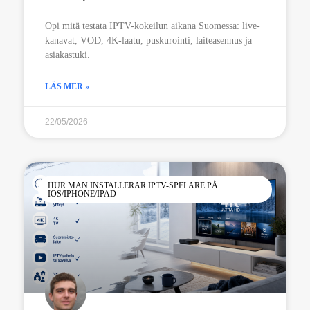
Opi mitä testata IPTV-kokeilun aikana Suomessa: live-
kanavat, VOD, 4K-laatu, puskurointi, laiteasennus ja
asiakastuki.
LÄS MER »
22/05/2026
HUR MAN INSTALLERAR IPTV-SPELARE PÅ
IOS/IPHONE/IPAD