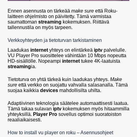
Ennen asennusta on tärkeää
make sure
että Roku-
laitteen ohjelmisto on päivitetty. Tämä varmistaa
saumattoman
streaming
kokemuksen. Riittävä
tallennustila on myös tarpeen.
Verkkoyhteyden ja tietoturvan tarkistaminen
Laadukas
internet
yhteys on elintärkeä
iptv
palvelulle.
VU Player Pro suosittelee vähintään 10 Mbps nopeutta
HD-sisällölle. Nopeampi
internet
tukee 4K-laatuista
streaming
ia.
Tietoturva on yhtä tärkeä kuin laadukas yhteys.
Make
sure
että verkko on suojattu vahvalla salasanalla. Tämä
suojaa kaikkia
devices
mahdollisilta uhilta.
Adaptiivinen teknologia säätelee automaattisesti laatua.
Tämä takaa sulavan
iptv
kokemuksen myös hitaammilla
yhteyksillä.
Player Pro
sovellus optimoi suoratoiston
reaaliaikaisesti.
How to install vu player on roku – Asennusohjeet