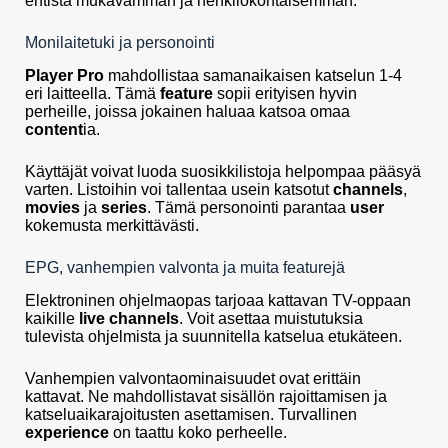
entistä mukavamman ja henkilökohtaisemman.
Monilaitetuki ja personointi
Player Pro
mahdollistaa samanaikaisen katselun 1-4
eri laitteella. Tämä
feature
sopii erityisen hyvin
perheille, joissa jokainen haluaa katsoa omaa
content
ia.
Käyttäjät voivat luoda suosikkilistoja helpompaa pääsyä
varten. Listoihin voi tallentaa usein katsotut
channels
,
movies
ja
series
. Tämä personointi parantaa
user
kokemusta merkittävästi.
EPG, vanhempien valvonta ja muita featurejä
Elektroninen ohjelmaopas tarjoaa kattavan TV-oppaan
kaikille
live channels
. Voit asettaa muistutuksia
tulevista ohjelmista ja suunnitella katselua etukäteen.
Vanhempien valvontaominaisuudet ovat erittäin
kattavat. Ne mahdollistavat sisällön rajoittamisen ja
katseluaikarajoitusten asettamisen. Turvallinen
experience
on taattu koko perheelle.