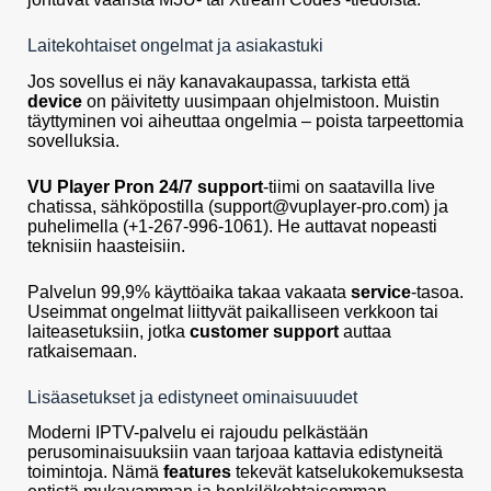
Laitekohtaiset ongelmat ja asiakastuki
Jos sovellus ei näy kanavakaupassa, tarkista että
device
on päivitetty uusimpaan ohjelmistoon. Muistin
täyttyminen voi aiheuttaa ongelmia – poista tarpeettomia
sovelluksia.
VU Player Pron
24/7 support
-tiimi on saatavilla live
chatissa, sähköpostilla (
support@vuplayer-pro.com
) ja
puhelimella (+1-267-996-1061). He auttavat nopeasti
teknisiin haasteisiin.
Palvelun 99,9% käyttöaika takaa vakaata
service
-tasoa.
Useimmat ongelmat liittyvät paikalliseen verkkoon tai
laiteasetuksiin, jotka
customer support
auttaa
ratkaisemaan.
Lisäasetukset ja edistyneet ominaisuuudet
Moderni IPTV-palvelu ei rajoudu pelkästään
perusominaisuuksiin vaan tarjoaa kattavia edistyneitä
toimintoja. Nämä
features
tekevät katselukokemuksesta