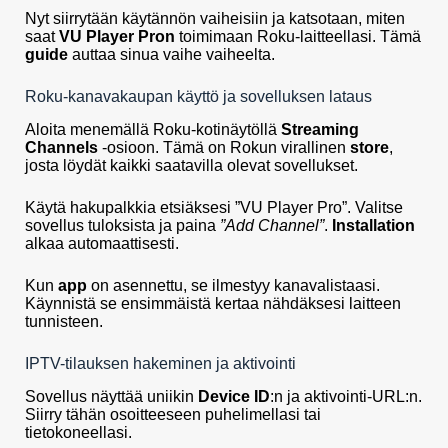
Nyt siirrytään käytännön vaiheisiin ja katsotaan, miten
saat
VU Player Pron
toimimaan Roku-laitteellasi. Tämä
guide
auttaa sinua vaihe vaiheelta.
Roku-kanavakaupan käyttö ja sovelluksen lataus
Aloita menemällä Roku-kotinäytöllä
Streaming
Channels
-osioon. Tämä on Rokun virallinen
store
,
josta löydät kaikki saatavilla olevat sovellukset.
Käytä hakupalkkia etsiäksesi ”VU Player Pro”. Valitse
sovellus tuloksista ja paina
”Add Channel”
.
Installation
alkaa automaattisesti.
Kun
app
on asennettu, se ilmestyy kanavalistaasi.
Käynnistä se ensimmäistä kertaa nähdäksesi laitteen
tunnisteen.
IPTV-tilauksen hakeminen ja aktivointi
Sovellus näyttää uniikin
Device ID
:n ja aktivointi-URL:n.
Siirry tähän osoitteeseen puhelimellasi tai
tietokoneellasi.