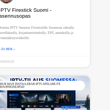
IPTV Firestick Suomi -
asennusopas
Asenna IPTV Amazon Firestickille Suomessa oikealla
sovelluksella, kirjautumistiedoilla, EPG-asetuksilla ja
vianmääritysvinkeillä.
LÄS MER »
26/05/2026
HUR MAN INSTALLERAR IPTV-SPELARE PÅ
IOS/IPHONE/IPAD