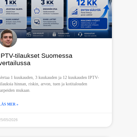
IPTV-tilaukset Suomessa
vertailussa
Vertaa 1 kuukauden, 3 kuukauden ja 12 kuukauden IPTV-
tilauksia hinnan, riskin, arvon, tuen ja kotitalouden
tarpeiden mukaan.
LÄS MER »
25/05/2026