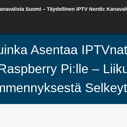
anavalista Suomi – Täydellinen IPTV Nordic Kanaval
uinka Asentaa IPTVnat
Raspberry Pi:lle – Liik
mennyksestä Selkey