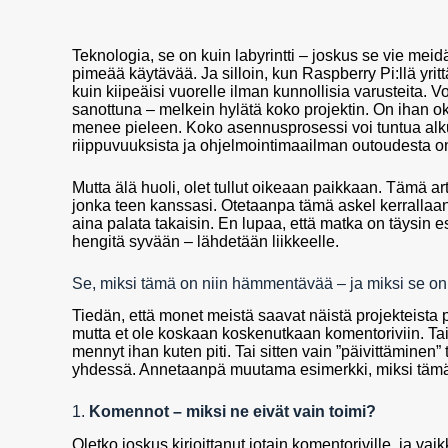
Teknologia, se on kuin labyrintti – joskus se vie meid
pimeää käytävää. Ja silloin, kun Raspberry Pi:llä yrit
kuin kiipeäisi vuorelle ilman kunnollisia varusteita. Vo
sanottuna – melkein hylätä koko projektin. On ihan ok, 
menee pieleen. Koko asennusprosessi voi tuntua alkuu
riippuvuuksista ja ohjelmointimaailman outoudesta on
Mutta älä huoli, olet tullut oikeaan paikkaan. Tämä ar
jonka teen kanssasi. Otetaanpa tämä askel kerrallaa
aina palata takaisin. En lupaa, että matka on täysin e
hengitä syvään – lähdetään liikkeelle.
Se, miksi tämä on niin hämmentävää – ja miksi se on
Tiedän, että monet meistä saavat näistä projekteista p
mutta et ole koskaan koskenutkaan komentoriviin. Tai
mennyt ihan kuten piti. Tai sitten vain ”päivittäminen
yhdessä. Annetaanpä muutama esimerkki, miksi tämä k
1.
Komennot – miksi ne eivät vain toimi?
Oletko joskus kirjoittanut jotain komentoriville, ja vaik