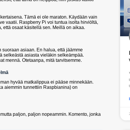
inkertaisena. Tämä ei ole maraton. Käydään vain
ve vaatii. Raspberry Pi voi tuntua isolta hirviöltä,
 että osaat käsitellä sen. Meillä on aikaa.
an suoraan asiaan. En halua, että jäämme
ä selkeästä asiasta vieläkin selkeämpää.
luat mennä. Otetaanpa, mitä tarvitsemme.
elmä
 ilman hyvää matkalippua ei pääse minnekään.
oka aiemmin tunnettiin Raspbianina) on
– mutta paljon, paljon nopeammin. Komento, jonka