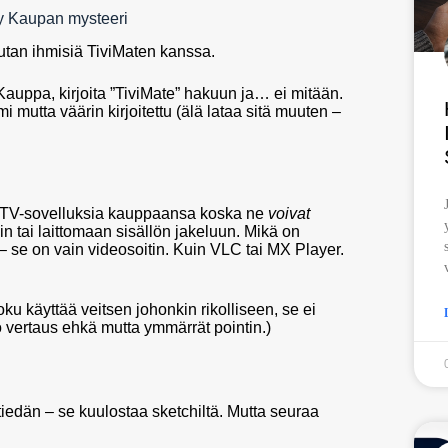
ay Kaupan mysteeri
utan ihmisiä TiviMaten kanssa.
auppa, kirjoita ”TiviMate” hakuun ja… ei mitään.
 mutta väärin kirjoitettu (älä lataa sitä muuten –
PTV-sovelluksia kauppaansa koska ne
voivat
iin tai laittomaan sisällön jakeluun. Mikä on
 – se on vain videosoitin. Kuin VLC tai MX Player.
joku käyttää veitsen johonkin rikolliseen, se ei
ono vertaus ehkä mutta ymmärrät pointin.)
tiedän – se kuulostaa sketchiltä. Mutta seuraa