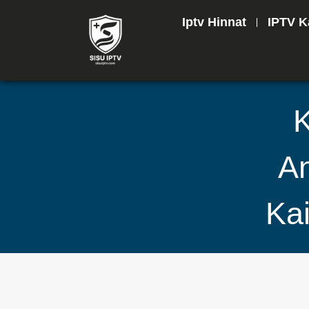
Iptv Hinnat
IPTV K
K
An
Kai