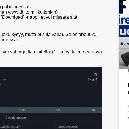
in puhelimessasi
man www:tä, toimii kuitenkin)
”Download” -nappi, et voi missata sitä
ku kysyy, mutta ei sillä väliä). Se on about 25-
unneissa.
voi vahingoittaa laitettasi” – ja nyt tulee seuraava