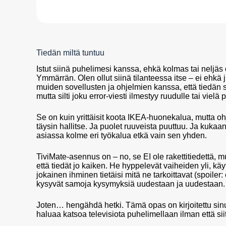
Tiedän miltä tuntuu
Istut siinä puhelimesi kanssa, ehkä kolmas tai neljä
Ymmärrän. Olen ollut siinä tilanteessa itse – ei ehkä
muiden sovellusten ja ohjelmien kanssa, että tiedän 
mutta silti joku error-viesti ilmestyy ruudulle tai vie
Se on kuin yrittäisit koota IKEA-huonekalua, mutta ohjeet
täysin hallitse. Ja puolet ruuveista puuttuu. Ja kukaan
asiassa kolme eri työkalua etkä vain sen yhden.
TiviMate-asennus on – no, se EI ole rakettitiedettä, mutt
että tiedät jo kaiken. He hyppelevät vaiheiden yli, kä
jokainen ihminen tietäisi mitä ne tarkoittavat (spoiler: 
kysyvät samoja kysymyksiä uudestaan ja uudestaan.
Joten… hengähdä hetki. Tämä opas on kirjoitettu sinul
haluaa katsoa televisiota puhelimellaan ilman että sii