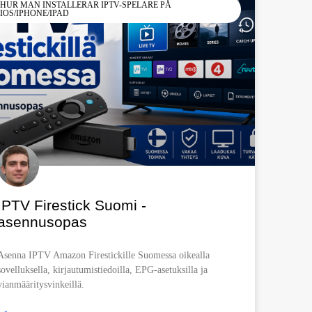
HUR MAN INSTALLERAR IPTV-SPELARE PÅ
IOS/IPHONE/IPAD
IPTV Firestick Suomi -
asennusopas
Asenna IPTV Amazon Firestickille Suomessa oikealla
sovelluksella, kirjautumistiedoilla, EPG-asetuksilla ja
vianmääritysvinkeillä.