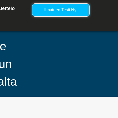
uettelo
Ilmainen Testi Nyt
te
Kun
alta