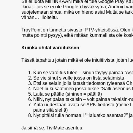
Se ei luota MIHINKÄÄN mikä ei tule Google Play Kaupa
ikinä – jos se ei ole Googlen hyväksymä, Android var
suojelemaan sinua, mikä on hieno asia! Mutta se tarko
vähän… liioiteltu.
TroyPoint on tunnettu sivusto IPTV-yhteisössä. Olen k
mutta pointti pysyy), eikä mitään kummallista ole kos
Kuinka ohitat varoituksen:
Tässä tapahtuu jotain mikä ei ole intuitiivista, joten lu
Kun se varoitus tulee – sinun täytyy painaa ”Ase
Se vie sinut sivulle jossa on lista selaimista
Etsi se selain jolla latasit tiedoston (yleensä C
Näet liukusäätimen jossa lukee ”Salli asennus tä
Laita se päälle (sininen = päällä)
NIIN, nyt palaa takaisin – voit painaa takaisin-
Yritä uudestaan avata se APK-tiedosto (mene La
paina sitä siellä)
Nyt pitäisi tulla normaali ”Haluatko asentaa?” j
Ja siinä se. TiviMate asentuu.