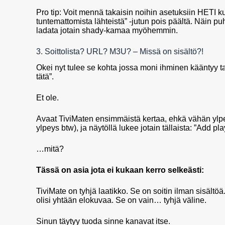
Pro tip: Voit mennä takaisin noihin asetuksiin HETI k
tuntemattomista lähteistä” -jutun pois päältä. Näin pu
ladata jotain shady-kamaa myöhemmin.
3. Soittolista? URL? M3U? – Missä on sisältö?!
Okei nyt tulee se kohta jossa moni ihminen kääntyy tak
tätä”.
Et ole.
Avaat TiviMaten ensimmäistä kertaa, ehkä vähän ylpeä
ylpeys btw), ja näytöllä lukee jotain tällaista: ”Add pl
…mitä?
Tässä on asia jota ei kukaan kerro selkeästi:
TiviMate on tyhjä laatikko. Se on soitin ilman sisältöä. 
olisi yhtään elokuvaa. Se on vain… tyhjä väline.
Sinun täytyy tuoda sinne kanavat itse.