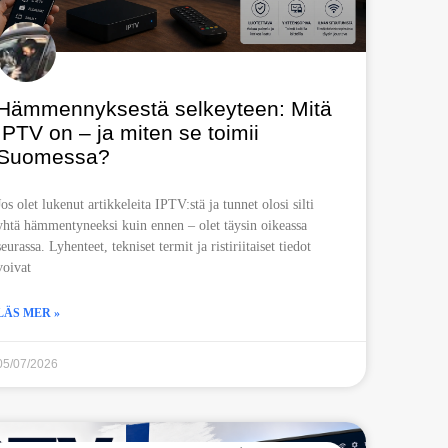
Hämmennyksestä selkeyteen: Mitä
IPTV on – ja miten se toimii
Suomessa?
Jos olet lukenut artikkeleita IPTV:stä ja tunnet olosi silti
yhtä hämmentyneeksi kuin ennen – olet täysin oikeassa
seurassa. Lyhenteet, tekniset termit ja ristiriitaiset tiedot
voivat
LÄS MER »
05/07/2026