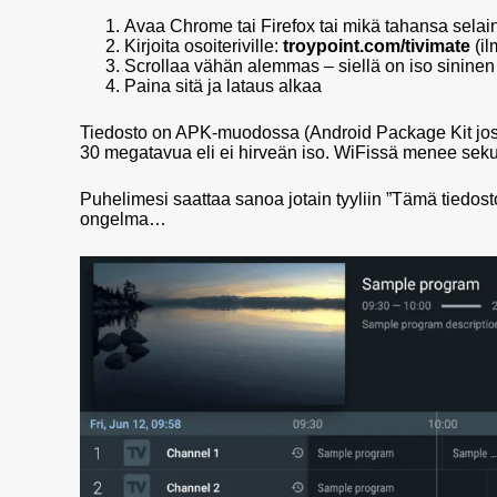
Avaa Chrome tai Firefox tai mikä tahansa sela
Kirjoita osoiteriville:
troypoint.com/tivimate
(il
Scrollaa vähän alemmas – siellä on iso sininen 
Paina sitä ja lataus alkaa
Tiedosto on APK-muodossa (Android Package Kit jos jo
30 megatavua eli ei hirveän iso. WiFissä menee sek
Puhelimesi saattaa sanoa jotain tyyliin ”Tämä tiedosto 
ongelma…