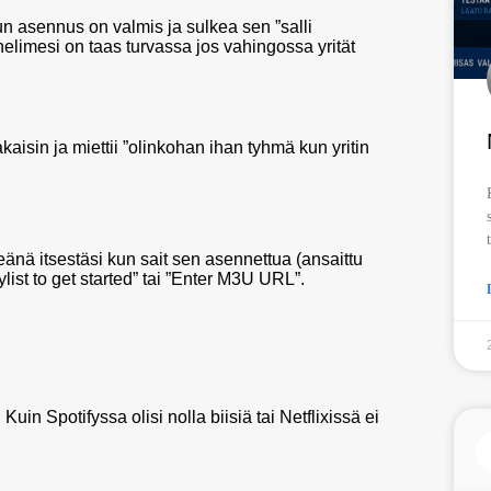
un asennus on valmis ja sulkea sen ”salli
helimesi on taas turvassa jos vahingossa yrität
aisin ja miettii ”olinkohan ihan tyhmä kun yritin
nä itsestäsi kun sait sen asennettua (ansaittu
aylist to get started” tai ”Enter M3U URL”.
Kuin Spotifyssa olisi nolla biisiä tai Netflixissä ei