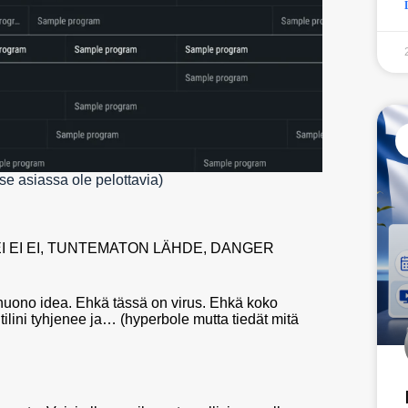
tse asiassa ole pelottavia)
ttä ”EI EI EI, TUNTEMATON LÄHDE, DANGER
 huono idea. Ehkä tässä on virus. Ehkä koko
tilini tyhjenee ja… (hyperbole mutta tiedät mitä