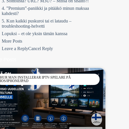
3. Soittolista? URL? M3U? – Missä on sisältö?!
4. ”Premium”-paniikki ja pitääkö minun maksaa
kahdesti?
5. Kun kaikki puskuroi tai ei lataudu –
troubleshooting-helvetti
Lopuksi – et ole yksin tämän kanssa
More Posts
Leave a ReplyCancel Reply
e Posts
HUR MAN INSTALLERAR IPTV-SPELARE PÅ
IOS/IPHONE/IPAD