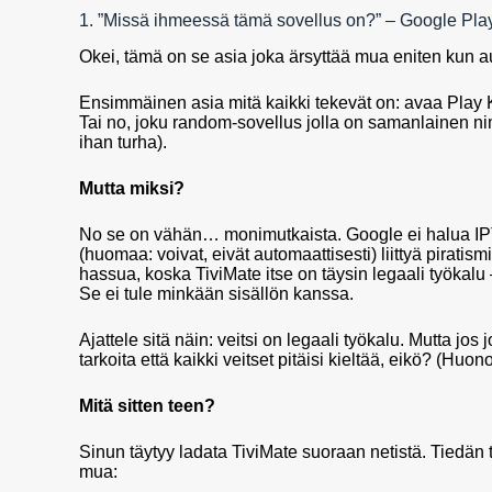
1. ”Missä ihmeessä tämä sovellus on?” – Google Pl
Okei, tämä on se asia joka ärsyttää mua eniten kun a
Ensimmäinen asia mitä kaikki tekevät on: avaa Play K
Tai no, joku random-sovellus jolla on samanlainen nimi
ihan turha).
Mutta miksi?
No se on vähän… monimutkaista. Google ei halua I
(huomaa: voivat, eivät automaattisesti) liittyä piratism
hassua, koska TiviMate itse on täysin legaali työkalu
Se ei tule minkään sisällön kanssa.
Ajattele sitä näin: veitsi on legaali työkalu. Mutta jos 
tarkoita että kaikki veitset pitäisi kieltää, eikö? (Hu
Mitä sitten teen?
Sinun täytyy ladata TiviMate suoraan netistä. Tiedän 
mua: