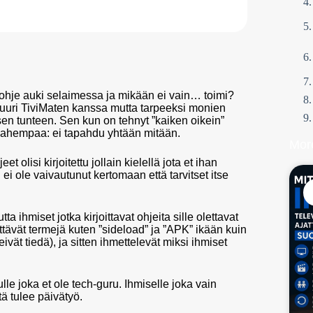
s ohje auki selaimessa ja mikään ei vain… toimi?
 juuri TiviMaten kanssa mutta tarpeeksi monien
sen tunteen. Sen kun on tehnyt ”kaiken oikein”
lä pahempaa: ei tapahdu yhtään mitään.
Mor
 olisi kirjoitettu jollain kielellä jota et ihan
 ei ole vaivautunut kertomaan että tarvitset itse
a ihmiset jotka kirjoittavat ohjeita sille olettavat
yttävät termejä kuten ”sideload” ja ”APK” ikään kuin
eivät tiedä), ja sitten ihmettelevät miksi ihmiset
le joka et ole tech-guru. Ihmiselle joka vain
tä tulee päivätyö.