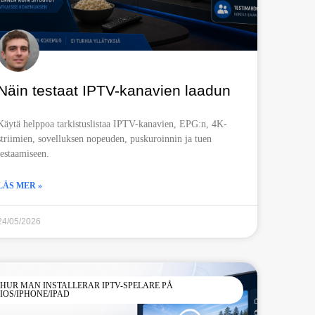
Näin testaat IPTV-kanavien laadun
Käytä helppoa tarkistuslistaa IPTV-kanavien, EPG:n, 4K-
striimien, sovelluksen nopeuden, puskuroinnin ja tuen
testaamiseen.
LÄS MER »
24/05/2026
HUR MAN INSTALLERAR IPTV-SPELARE PÅ
IOS/IPHONE/IPAD