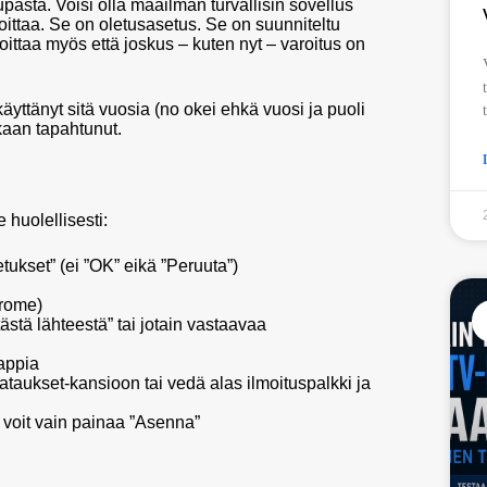
sta. Voisi olla maailman turvallisin sovellus
oittaa. Se on oletusasetus. Se on suunniteltu
ittaa myös että joskus – kuten nyt – varoitus on
äyttänyt sitä vuosia (no okei ehkä vuosi ja puoli
kaan tapahtunut.
e huolellisesti:
tukset” (ei ”OK” eikä ”Peruuta”)
hrome)
stä lähteestä” tai jotain vastaavaa
nappia
taukset-kansioon tai vedä alas ilmoituspalkki ja
a voit vain painaa ”Asenna”