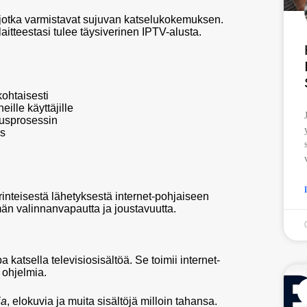
, jotka varmistavat sujuvan katselukokemuksen.
laitteestasi tulee täysiverinen IPTV-alusta.
ohtaisesti
eille käyttäjille
nusprosessin
us
inteisestä lähetyksestä internet-pohjaiseen
än valinnanvapautta ja joustavuutta.
 katsella televisiosisältöä. Se toimii internet-
 ohjelmia.
ia
, elokuvia ja muita sisältöjä milloin tahansa.