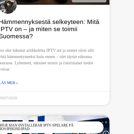
Hämmennyksestä selkeyteen: Mitä
IPTV on – ja miten se toimii
Suomessa?
Jos olet lukenut artikkeleita IPTV:stä ja tunnet olosi silti
yhtä hämmentyneeksi kuin ennen – olet täysin oikeassa
seurassa. Lyhenteet, tekniset termit ja ristiriitaiset tiedot
voivat
LÄS MER »
05/07/2026
HUR MAN INSTALLERAR IPTV-SPELARE PÅ
IOS/IPHONE/IPAD