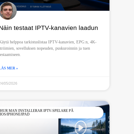
Näin testaat IPTV-kanavien laadun
Käytä helppoa tarkistuslistaa IPTV-kanavien, EPG:n, 4K-
striimien, sovelluksen nopeuden, puskuroinnin ja tuen
testaamiseen.
LÄS MER »
24/05/2026
HUR MAN INSTALLERAR IPTV-SPELARE PÅ
IOS/IPHONE/IPAD