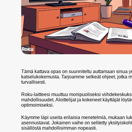
Tämä kattava opas on suunniteltu auttamaan sinua ym
katselukokemusta. Tarjoamme selkeät ohjeet, jotka ma
turvallisesti.
Roku-laitteesi muuttuu monipuoliseksi viihdekeskuk
mahdollisuudet. Aloittelijat ja kokeneet käyttäjät löyt
optimoimiseksi.
Käymme läpi useita erilaisia menetelmiä, mukaan luki
asennustavat. Jokainen vaihe on selitetty yksityiskohta
sisällöstä mahdollisimman nopeasti.