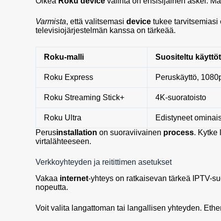
Oikea
Roku device
valinta on ensisijainen askel. Mar
Varmista
, että valitsemasi
device
tukee tarvitsemiasi
televisiojärjestelmän kanssa on tärkeää.
Roku-malli
Suositeltu käyttö
Roku Express
Peruskäyttö, 1080
Roku Streaming Stick+
4K-suoratoisto
Roku Ultra
Edistyneet ominai
Perus
installation
on suoraviivainen
process
. Kytke 
virtalähteeseen.
Verkkoyhteyden ja reitittimen asetukset
Vakaa
internet
-yhteys on ratkaisevan tärkeä IPTV-su
nopeutta.
Voit valita langattoman tai langallisen yhteyden. Eth