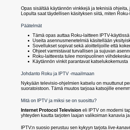
Opas sisältää käytännön vinkkejä ja teknisiä ohjeita
Lopulta saat täydellisen käsityksen siitä, miten Roku-
Päätelmät
Tämä opas auttaa Roku-laitteen IPTV-käytössä
Useita asennusmenetelmiä käsitellään yksityisk
Sovellukset sopivat sekä aloittelijoille että koken
Ohjeet varmistavat turvallisen ja sujuvan asen
Roku-laitteesta tulee monipuolinen viihdekesk
Käytännön vinkit parantavat katselukokemusta
Johdanto Roku ja IPTV -maailmaan
Nykyään televisio-ohjelmien katselu on muuttunut per
suoratoistoon. Tämä muutos tarjoaa katsojille enemm
Mitä on IPTV ja miksi se on suosittu?
Internet Protocol Television
eli IPTV on moderni tapa
yhteyden kautta tarjoten laajan valikoiman kanavia ja
IPTV:n suosio perustuu sen kykyyn tarjota
live-kanav