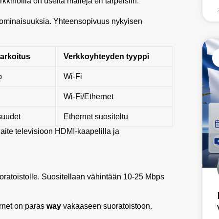
kkinoilla on useita malleja eri tarpeisiin.
 ominaisuuksia. Yhteensopivuus nykyisen
tarkoitus
Verkkoyhteyden tyyppi
p
Wi-Fi
Wi-Fi/Ethernet
suudet
Ethernet suositeltu
laite televisioon HDMI-kaapelilla ja
oratoistolle. Suositellaan vähintään 10-25 Mbps
ernet on paras
way
vakaaseen suoratoistoon.