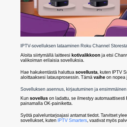
IPTV-sovelluksen lataaminen Roku Channel Storest
Aloita siirtymällä laitteesi
kotivalikkoon
ja etsi
Chann
valikoiman erilaisia sovelluksia.
Hae hakukentästä haluttua
sovellusta
, kuten IPTV 
aloittaaksesi latausprosessin. Tämä
vaihe
on nopea j
Sovelluksen asennus, kirjautuminen ja ensimmäinen
Kun
sovellus
on ladattu, se ilmestyy automaattisesti
painamalla OK-painiketta.
Syötä palveluntarjoajasi antamat tiedot. Tarvitset yl
sovellukset, kuten
IPTV Smarters
, vaativat myös palv