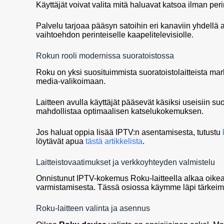
Käyttäjät voivat valita mitä haluavat katsoa ilman peri
Palvelu tarjoaa pääsyn satoihin eri kanaviin yhdellä
vaihtoehdon perinteiselle kaapelitelevisiolle.
Rokun rooli modernissa suoratoistossa
Roku on yksi suosituimmista suoratoistolaitteista mar
media-valikoimaan.
Laitteen avulla käyttäjät pääsevät käsiksi useisiin s
mahdollistaa optimaalisen katselukokemuksen.
Jos haluat oppia lisää IPTV:n asentamisesta, tutustu
löytävät apua
tästä artikkelista
.
Laitteistovaatimukset ja verkkoyhteyden valmistelu
Onnistunut IPTV-kokemus Roku-laitteella alkaa oikean
varmistamisesta. Tässä osiossa käymme läpi tärkeim
Roku-laitteen valinta ja asennus