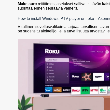
Make sure
reitittimesi asetukset sallivat riittävän k
suorittaa ennen seuraavia vaiheita.
How to install Windows IPTV player on roku – Asenn
Virallinen sovellusvalikoima tarjoaa turvallisen ta
on suositeltu aloittelijoille ja turvallisuutta arvostaville