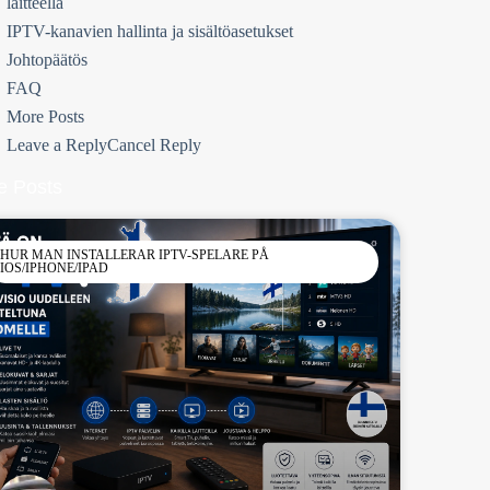
laitteella
IPTV-kanavien hallinta ja sisältöasetukset
Johtopäätös
FAQ
More Posts
Leave a ReplyCancel Reply
e Posts
HUR MAN INSTALLERAR IPTV-SPELARE PÅ
IOS/IPHONE/IPAD