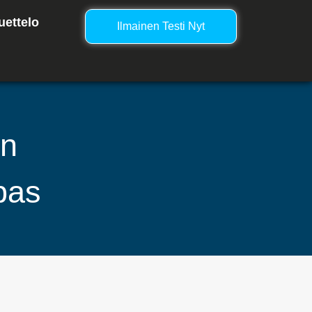
uettelo
Ilmainen Testi Nyt
en
pas