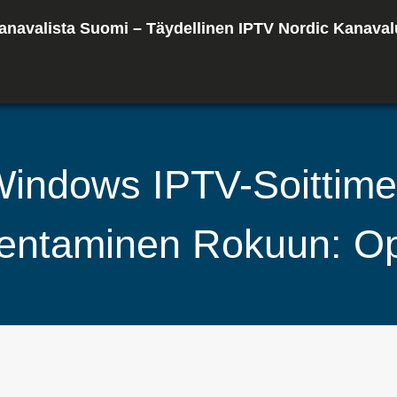
anavalista Suomi – Täydellinen IPTV Nordic Kanaval
indows IPTV-Soittim
entaminen Rokuun: O