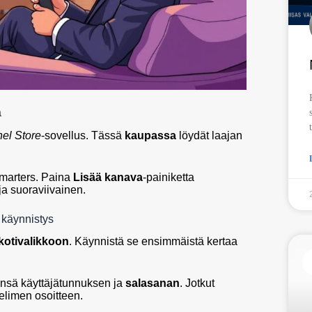
a
el Store
-sovellus. Tässä
kaupassa
löydät laajan
Smarters. Paina
Lisää kanava
-painiketta
a suoraviivainen.
 käynnistys
kotivalikkoon
. Käynnistä se ensimmäistä kertaa
eensä käyttäjätunnuksen ja
salasanan
. Jotkut
elimen osoitteen.