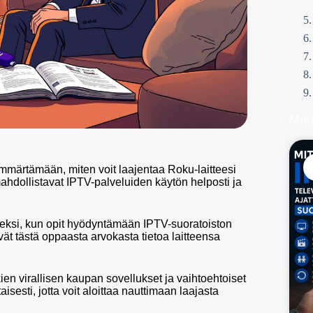
Mor
märtämään, miten voit laajentaa Roku-laitteesi
hdollistavat IPTV-palveluiden käytön helposti ja
seksi, kun opit hyödyntämään IPTV-suoratoiston
ävät tästä oppaasta arvokasta tietoa laitteensa
en virallisen kaupan sovellukset ja vaihtoehtoiset
isesti, jotta voit aloittaa nauttimaan laajasta