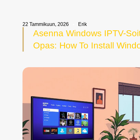
22 Tammikuun, 2026
Erik
Asenna Windows IPTV-Soit
Opas: How To Install Wind