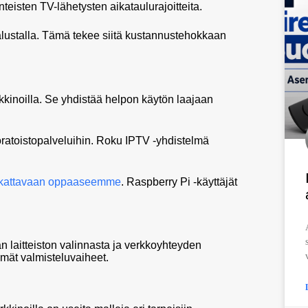
nteisten TV-lähetysten aikataulurajoitteita.
 alustalla. Tämä tekee siitä kustannustehokkaan
kkinoilla. Se yhdistää helpon käytön laajaan
uoratoistopalveluihin. Roku IPTV -yhdistelmä
kattavaan oppaaseemme
. Raspberry Pi -käyttäjät
 laitteiston valinnasta ja verkkoyhteyden
mät valmisteluvaiheet.