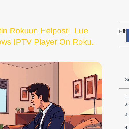
in Rokuun Helposti. Lue
Eli:
ows IPTV Player On Roku.
Si