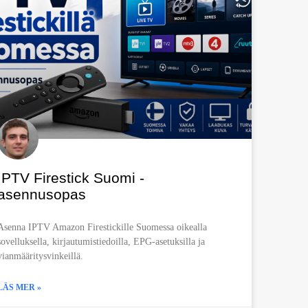
IPTV Firestick Suomi -
asennusopas
Asenna IPTV Amazon Firestickille Suomessa oikealla
sovelluksella, kirjautumistiedoilla, EPG-asetuksilla ja
vianmääritysvinkeillä.
LÄS MER »