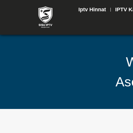
Iptv Hinnat
IPTV K
W
As