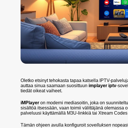
Oletko etsinyt tehokasta tapaa katsella IPTV-palvel
auttaa sinua saamaan suosittuun
implayer iptv
-sove
tiedät oikeat vaiheet.
iMPlayer
on moderni mediasoitin, joka on suunniteltu
sisältöä itsessään, vaan toimii välittäjänä olemassa o
palveluusi käyttämällä M3U-linkkiä tai Xtream Codes
Tämän ohjeen avulla konfiguroit
sovelluksen
nopeasti