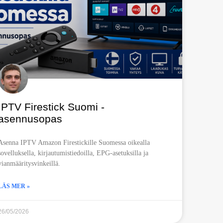
IPTV Firestick Suomi -
asennusopas
Asenna IPTV Amazon Firestickille Suomessa oikealla
sovelluksella, kirjautumistiedoilla, EPG-asetuksilla ja
vianmääritysvinkeillä.
LÄS MER »
26/05/2026