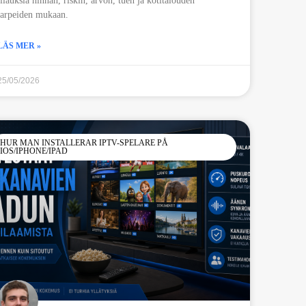
tilauksia hinnan, riskin, arvon, tuen ja kotitalouden
tarpeiden mukaan.
LÄS MER »
25/05/2026
HUR MAN INSTALLERAR IPTV-SPELARE PÅ
IOS/IPHONE/IPAD