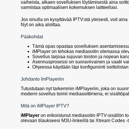
vaiheista, alkaen sovelluksen löytämisestä aina soitt
varmistaa optimaalisen kokemuksen laitteellasi.
Jos sinulla on kysyttävää IPTV:stä yleisesti, voit aina
Nyt on aika aloittaa.
Pääkohdat
Tämä opas opastaa sovelluksen asentamisessa
iMPlayer on tehokas mediasoitin olemassa oleva
Sovellus tarjoaa sujuvan toiston ja nopean ka
Asennusprosessi on suoraviivainen ja vaatii v
Ohjeessa käydään läpi konfigurointi soittolist
Johdanto ImPlayeriin
Tutustutaan nyt tarkemmin iMPlayeriin, joka on suu
moderni sovellus toimii mediasoittimena, ei sisältöpa
Mitä on iMPlayer IPTV?
iMPlayer
on erikoistunut mediasoitin IPTV-sisällön 
olevaan tilaukseesi M3U-linkeillä tai Xtream Codes -t