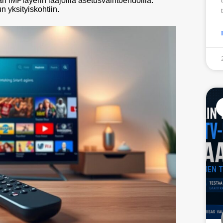
MPlayerin laajoilla asetusvaihtoehdoilla.
n yksityiskohtiin.