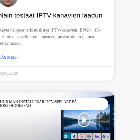
Näin testaat IPTV-kanavien laadun
Käytä helppoa tarkistuslistaa IPTV-kanavien, EPG:n, 4K-
striimien, sovelluksen nopeuden, puskuroinnin ja tuen
testaamiseen.
LÄS MER »
24/05/2026
HUR MAN INSTALLERAR IPTV-SPELARE PÅ
IOS/IPHONE/IPAD