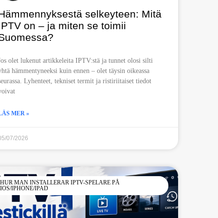
Hämmennyksestä selkeyteen: Mitä
IPTV on – ja miten se toimii
Suomessa?
Jos olet lukenut artikkeleita IPTV:stä ja tunnet olosi silti
yhtä hämmentyneeksi kuin ennen – olet täysin oikeassa
seurassa. Lyhenteet, tekniset termit ja ristiriitaiset tiedot
voivat
LÄS MER »
05/07/2026
HUR MAN INSTALLERAR IPTV-SPELARE PÅ
IOS/IPHONE/IPAD