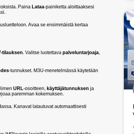
uloksista. Paina
Lataa
-painiketta aloittaaksesi
si.
llusluetteloon. Avaa se ensimmäistä kertaa
-tilauksen
. Valitse luotettava
palveluntarjoaja
,
odes
-tunnukset. M3U-menetelmässä käytetään
velimen
URL
-osoitteen,
käyttäjätunnuksen
ja
tarjoaa paremman kokemuksen.
dassa. Kanavat latautuvat automaattisesti