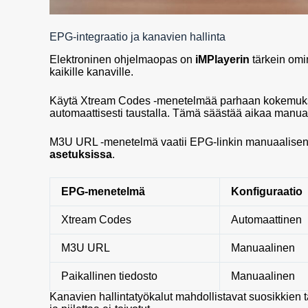
EPG-integraatio ja kanavien hallinta
Elektroninen ohjelmaopas on
iMPlayerin
tärkein omi
kaikille kanaville.
Käytä Xtream Codes -menetelmää parhaan kokemukse
automaattisesti taustalla. Tämä säästää aikaa manuaa
M3U URL -menetelmä vaatii EPG-linkin manuaalisen
asetuksissa
.
EPG-menetelmä
Konfiguraatio
Xtream Codes
Automaattinen
M3U URL
Manuaalinen
Paikallinen tiedosto
Manuaalinen
Kanavien hallintatyökalut mahdollistavat suosikkien ta