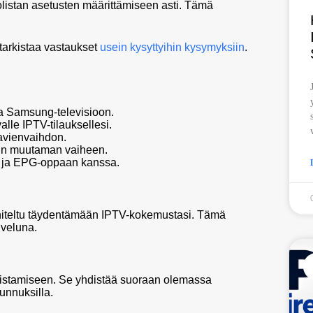
olistan asetusten määrittämiseen asti. Tämä
 tarkistaa vastaukset
usein kysyttyihin kysymyksiin
.
 Samsung-televisioon.
lle IPTV-tilauksellesi.
navienvaihdon.
ain muutaman vaiheen.
an ja EPG-oppaan kanssa.
nniteltu täydentämään IPTV-kokemustasi. Tämä
lveluna.
toistamiseen. Se yhdistää suoraan olemassa
unnuksilla.