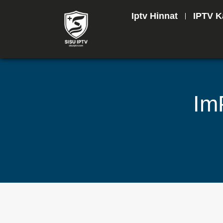
Iptv Hinnat
IPTV K
Im