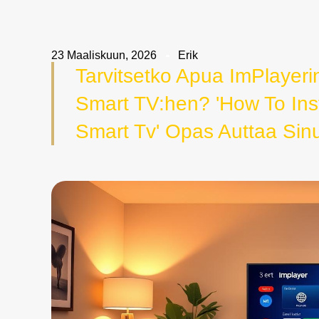
23 Maaliskuun, 2026
Erik
Tarvitsetko Apua ImPlaye
Smart TV:hen? 'How To Ins
Smart Tv' Opas Auttaa Sin