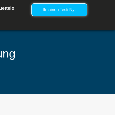
uettelo
Ilmainen Testi Nyt
ung