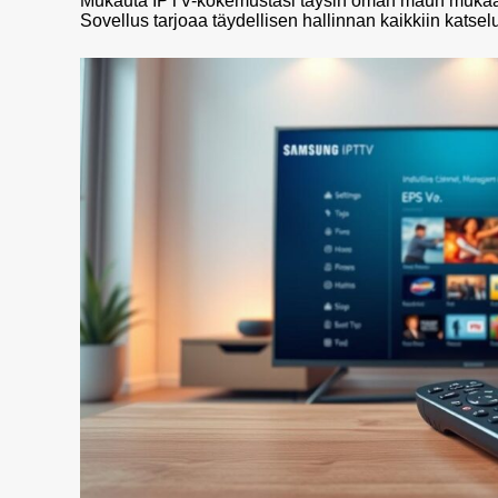
Mukauta IPTV-kokemustasi täysin oman maun mukaan i
Sovellus tarjoaa täydellisen hallinnan kaikkiin katselu