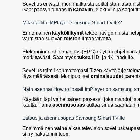
Sovellus ei vaadi monimutkaista soittolistan lataamis
Saat pääsyn tuhansiin
kanaviin
, elokuviin ja sarjoihi
Miksi valita iMPlayer Samsung Smart TV:lle?
Erinomainen
käyttöliittymä
tekee navigoinnista hel
varmistaa sulavan
toiston
ilman viivettä.
Elektroninen ohjelmaopas (EPG) näyttää ohjelmaikat 
merkittävästi. Saat myös
tukea
HD- ja 4K-laadulle.
Sovellus toimii saumattomasti Tizen-käyttöjärjestelm
täysimääräisesti. Monipuoliset
ominaisuudet
paranta
Näin asennat How to install ImPlayer on samsung sma
Käydään läpi vaiheittainen prosessi, joka mahdollist
kautta. Tämä
asennusopas
auttaa sinua saamaan me
Lataus ja asennusopas Samsung Smart TV:lle
Ensimmäinen
vaihe
alkaa television sovelluskaupa
siirry hakutoimintoon.