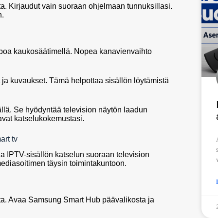
ta. Kirjaudut vain suoraan ohjelmaan tunnuksillasi.
n.
ppoa kaukosäätimellä. Nopea kanavienvaihto
ja kuvaukset. Tämä helpottaa sisällön löytämistä
ällä. Se hyödyntää television näytön laadun
vat katselukokemustasi.
rt tv
aa IPTV-sisällön katselun suoraan television
diasoitimen täysin toimintakuntoon.
sta. Avaa Samsung Smart Hub päävalikosta ja