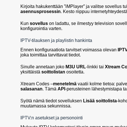
Kirjoita hakukenttään ”iMPlayer” ja valitse sovellus t
asennusprosessin
. Kesto riippuu internetyhteydestä
Kun
sovellus
on ladattu, se ilmestyy television sove
konfigurointia varten.
IPTV-tilauksen ja playlistin hankinta
Ennen konfiguraatiota tarvitset voimassa olevan
IPTV
joka toimittaa tarvittavat tiedot.
Sinulle annetaan joko
M3U URL
-linkki tai
Xtream C
yksittäistä
soittolistan
osoitetta.
Xtream Codes –
menetelmä
vaatii kolme tietoa: pal
salasanan
. Tämä
API
-perusteinen lähestymistapa 
Syötä nämä tiedot sovelluksen
Lisää soittolista
-koh
muutamassa sekunnissa.
IPTV:n asetukset ja personointi