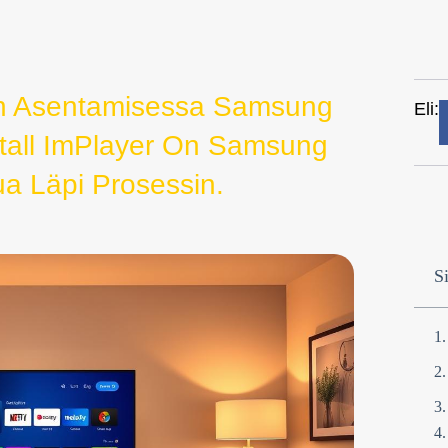
rin Asentamisessa Samsung
Eli:
tall ImPlayer On Samsung
ua Läpi Prosessin.
Si