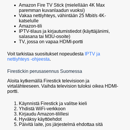
Amazon Fire TV Stick (mielellään 4K Max
paremman kuvanlaadun vuoksi)
Vakaa nettiyhteys, vähintään 25 Mbit/s 4K-
katselulle
Amazon-tili
IPTV-tilaus ja kirjautumistiedot (käyttäjänimi,
salasana tai M3U-osoite)
TV, jossa on vapaa HDMI-portti
Voit tarkistaa suositukset nopeudesta
IPTV ja
nettiyhteys -ohjeesta
.
Firestickin perusasennus Suomessa
Aloita kytkemällä Firestick televisioon ja
virtalähteeseen. Vaihda television tuloksi oikea HDMI-
portti.
Käynnistä Firestick ja valitse kieli
Yhdistä WiFi-verkkoon
Kirjaudu Amazon-tilillesi
Hyväksy käyttöehdot
Päivitä laite, jos järjestelmä ehdottaa sitä