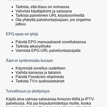
Tarkista, että tilaus on voimassa
Vahvista käyttäjänimi ja salasana
Tarkista palvelimen URL kirjoitusvirheiltä
Ota yhteyttä palveluntarjoajaan, jos ongelma
jatkuu
EPG-opas on tyhjä
Päivitä EPG manuaalisesti sovelluksessa
Tarkista aikavyöhyke
Varmista EPG-URL palveluntarjoajalta
Ääni ei synkronoidu kuvaan
Käynnistä sovellus uudelleen
Vaihda kanavaa ja takaisin
Päivitä Firestickin ohjelmisto
Tarkista TV:n audioasetukset
Turvallisuus ja yksityisyys
Käytä aina vahvaa salasanaa Amazon-tilillä ja IPTV-
palvelussa. Älä jaa kirjautumistietoja muille, koska