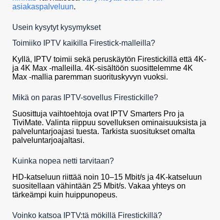
asiakaspalveluun
.
Usein kysytyt kysymykset
Toimiiko IPTV kaikilla Firestick-malleilla?
Kyllä, IPTV toimii sekä peruskäytön Firestickillä että 4K-
ja 4K Max -malleilla. 4K-sisältöön suosittelemme 4K
Max -mallia paremman suorituskyvyn vuoksi.
Mikä on paras IPTV-sovellus Firestickille?
Suosittuja vaihtoehtoja ovat IPTV Smarters Pro ja
TiviMate. Valinta riippuu sovelluksen ominaisuuksista ja
palveluntarjoajasi tuesta. Tarkista suositukset omalta
palveluntarjoajaltasi.
Kuinka nopea netti tarvitaan?
HD-katseluun riittää noin 10–15 Mbit/s ja 4K-katseluun
suositellaan vähintään 25 Mbit/s. Vakaa yhteys on
tärkeämpi kuin huippunopeus.
Voinko katsoa IPTV:tä mökillä Firestickillä?