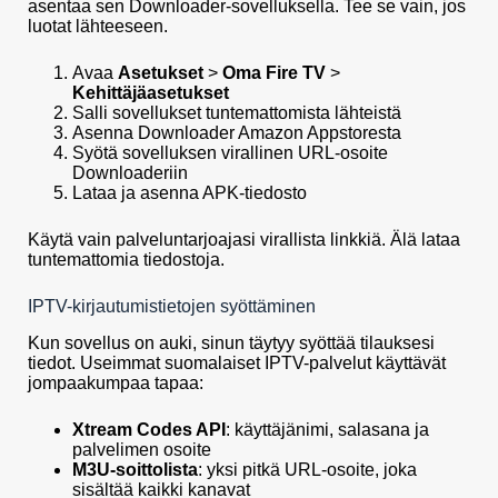
asentaa sen Downloader-sovelluksella. Tee se vain, jos
luotat lähteeseen.
Avaa
Asetukset
>
Oma Fire TV
>
Kehittäjäasetukset
Salli sovellukset tuntemattomista lähteistä
Asenna Downloader Amazon Appstoresta
Syötä sovelluksen virallinen URL-osoite
Downloaderiin
Lataa ja asenna APK-tiedosto
Käytä vain palveluntarjoajasi virallista linkkiä. Älä lataa
tuntemattomia tiedostoja.
IPTV-kirjautumistietojen syöttäminen
Kun sovellus on auki, sinun täytyy syöttää tilauksesi
tiedot. Useimmat suomalaiset IPTV-palvelut käyttävät
jompaakumpaa tapaa:
Xtream Codes API
: käyttäjänimi, salasana ja
palvelimen osoite
M3U-soittolista
: yksi pitkä URL-osoite, joka
sisältää kaikki kanavat