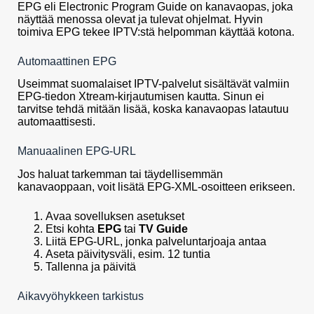
EPG eli Electronic Program Guide on kanavaopas, joka
näyttää menossa olevat ja tulevat ohjelmat. Hyvin
toimiva EPG tekee IPTV:stä helpomman käyttää kotona.
Automaattinen EPG
Useimmat suomalaiset IPTV-palvelut sisältävät valmiin
EPG-tiedon Xtream-kirjautumisen kautta. Sinun ei
tarvitse tehdä mitään lisää, koska kanavaopas latautuu
automaattisesti.
Manuaalinen EPG-URL
Jos haluat tarkemman tai täydellisemmän
kanavaoppaan, voit lisätä EPG-XML-osoitteen erikseen.
Avaa sovelluksen asetukset
Etsi kohta
EPG
tai
TV Guide
Liitä EPG-URL, jonka palveluntarjoaja antaa
Aseta päivitysväli, esim. 12 tuntia
Tallenna ja päivitä
Aikavyöhykkeen tarkistus