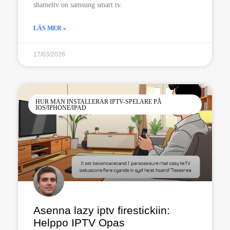
shameltv on samsung smart tv.
LÄS MER »
17/03/2026
HUR MAN INSTALLERAR IPTV-SPELARE PÅ
IOS/IPHONE/IPAD
Asenna lazy iptv firestickiin:
Helppo IPTV Opas