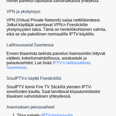
monet palvelut rajoittavat samanaikaisia yhteyksiä.
VPN ja yksityisyys
VPN (Virtual Private Network) salaa nettiliikenteesi.
Jotkut käyttäjät asentavat VPN:n Firestickille
yksityisyyden takia. Tämä on henkilökohtainen valinta,
eikä se ole pakollinen normaalille IPTV-käytölle.
Laillisuusasiat Suomessa
Ennen tilaamista tarkista palvelun lisensointiin liittyvät
väitteet, kokeilumahdollisuus, asiakastuki ja
palautusehdot. Lue lisää
IPTV:n laillisuudesta
Suomessa
.
SisuIPTV:n käyttö Firestickillä
SisuIPTV toimii Fire TV Stickillä yleisten IPTV-
sovellusten kautta. Saat tarvittavat kirjautumistiedot
tilauksen vahvistuksen yhteydessä.
Asennuksen perusvaiheet
Tilaa palvelu
IPTV-hintasivulta