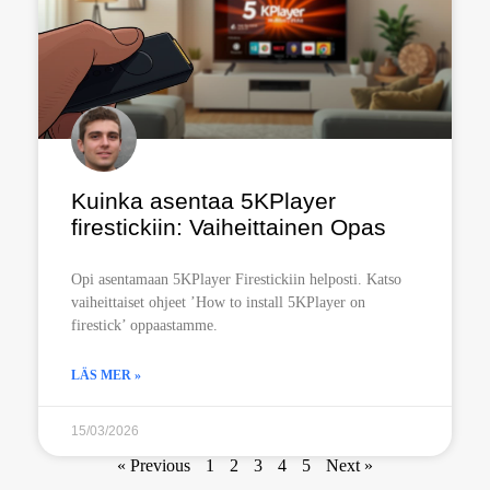
Kuinka asentaa 5KPlayer
firestickiin: Vaiheittainen Opas
Opi asentamaan 5KPlayer Firestickiin helposti. Katso
vaiheittaiset ohjeet ’How to install 5KPlayer on
firestick’ oppaastamme.
LÄS MER »
15/03/2026
« Previous
1
2
3
4
5
Next »