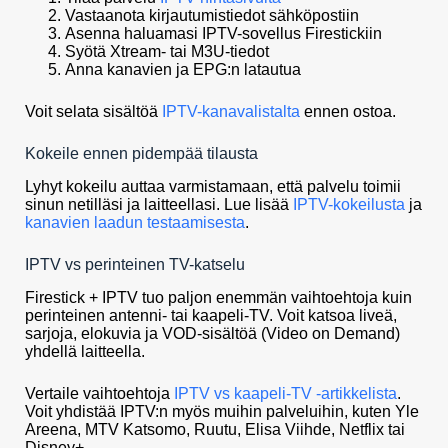
Vastaanota kirjautumistiedot sähköpostiin
Asenna haluamasi IPTV-sovellus Firestickiin
Syötä Xtream- tai M3U-tiedot
Anna kanavien ja EPG:n latautua
Voit selata sisältöä
IPTV-kanavalistalta
ennen ostoa.
Kokeile ennen pidempää tilausta
Lyhyt kokeilu auttaa varmistamaan, että palvelu toimii
sinun netilläsi ja laitteellasi. Lue lisää
IPTV-kokeilusta
ja
kanavien laadun testaamisesta
.
IPTV vs perinteinen TV-katselu
Firestick + IPTV tuo paljon enemmän vaihtoehtoja kuin
perinteinen antenni- tai kaapeli-TV. Voit katsoa liveä,
sarjoja, elokuvia ja VOD-sisältöä (Video on Demand)
yhdellä laitteella.
Vertaile vaihtoehtoja
IPTV vs kaapeli-TV -artikkelista
.
Voit yhdistää IPTV:n myös muihin palveluihin, kuten Yle
Areena, MTV Katsomo, Ruutu, Elisa Viihde, Netflix tai
Disney+.