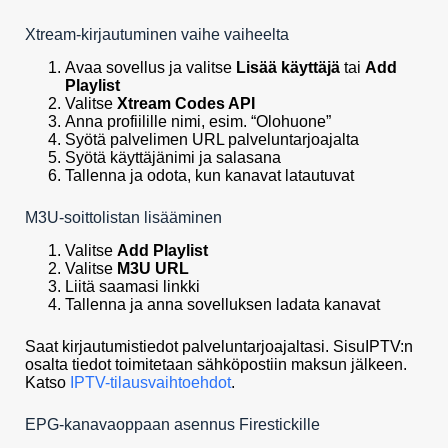
Xtream-kirjautuminen vaihe vaiheelta
Avaa sovellus ja valitse
Lisää käyttäjä
tai
Add
Playlist
Valitse
Xtream Codes API
Anna profiilille nimi, esim. “Olohuone”
Syötä palvelimen URL palveluntarjoajalta
Syötä käyttäjänimi ja salasana
Tallenna ja odota, kun kanavat latautuvat
M3U-soittolistan lisääminen
Valitse
Add Playlist
Valitse
M3U URL
Liitä saamasi linkki
Tallenna ja anna sovelluksen ladata kanavat
Saat kirjautumistiedot palveluntarjoajaltasi. SisuIPTV:n
osalta tiedot toimitetaan sähköpostiin maksun jälkeen.
Katso
IPTV-tilausvaihtoehdot
.
EPG-kanavaoppaan asennus Firestickille