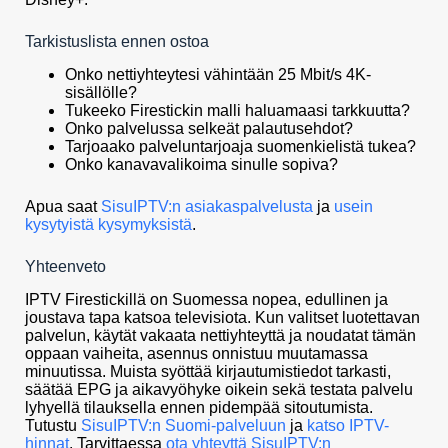
Tarkistuslista ennen ostoa
Onko nettiyhteytesi vähintään 25 Mbit/s 4K-
sisällölle?
Tukeeko Firestickin malli haluamaasi tarkkuutta?
Onko palvelussa selkeät palautusehdot?
Tarjoaako palveluntarjoaja suomenkielistä tukea?
Onko kanavavalikoima sinulle sopiva?
Apua saat
SisuIPTV:n asiakaspalvelusta
ja
usein
kysytyistä kysymyksistä
.
Yhteenveto
IPTV Firestickillä on Suomessa nopea, edullinen ja
joustava tapa katsoa televisiota. Kun valitset luotettavan
palvelun, käytät vakaata nettiyhteyttä ja noudatat tämän
oppaan vaiheita, asennus onnistuu muutamassa
minuutissa. Muista syöttää kirjautumistiedot tarkasti,
säätää EPG ja aikavyöhyke oikein sekä testata palvelu
lyhyellä tilauksella ennen pidempää sitoutumista.
Tutustu
SisuIPTV:n Suomi-palveluun
ja
katso IPTV-
hinnat
. Tarvittaessa
ota yhteyttä SisuIPTV:n