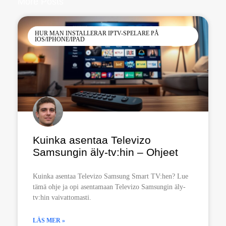
More Posts
HUR MAN INSTALLERAR IPTV-SPELARE PÅ
IOS/IPHONE/IPAD
Kuinka asentaa Televizo
Samsungin äly-tv:hin – Ohjeet
Kuinka asentaa Televizo Samsung Smart TV:hen? Lue
tämä ohje ja opi asentamaan Televizo Samsungin äly-
tv:hin vaivattomasti.
LÄS MER »