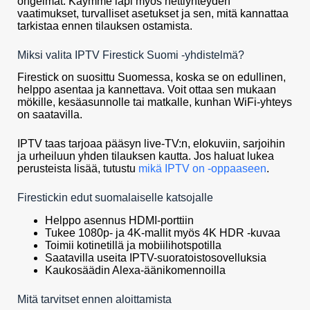
ongelmat. Käymme läpi myös nettiyhteyden
vaatimukset, turvalliset asetukset ja sen, mitä kannattaa
tarkistaa ennen tilauksen ostamista.
Miksi valita IPTV Firestick Suomi -yhdistelmä?
Firestick on suosittu Suomessa, koska se on edullinen,
helppo asentaa ja kannettava. Voit ottaa sen mukaan
mökille, kesäasunnolle tai matkalle, kunhan WiFi-yhteys
on saatavilla.
IPTV taas tarjoaa pääsyn live-TV:n, elokuviin, sarjoihin
ja urheiluun yhden tilauksen kautta. Jos haluat lukea
perusteista lisää, tutustu
mikä IPTV on -oppaaseen
.
Firestickin edut suomalaiselle katsojalle
Helppo asennus HDMI-porttiin
Tukee 1080p- ja 4K-mallit myös 4K HDR -kuvaa
Toimii kotinetillä ja mobiilihotspotilla
Saatavilla useita IPTV-suoratoistosovelluksia
Kaukosäädin Alexa-äänikomennoilla
Mitä tarvitset ennen aloittamista