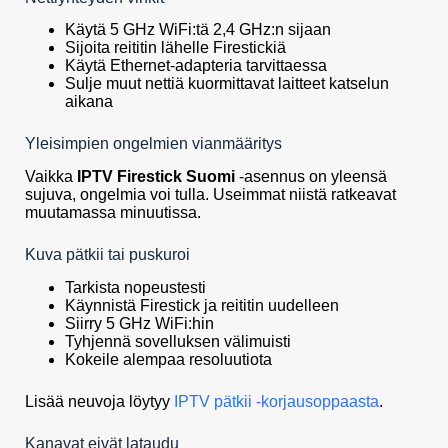
Käytä 5 GHz WiFi:tä 2,4 GHz:n sijaan
Sijoita reititin lähelle Firestickiä
Käytä Ethernet-adapteria tarvittaessa
Sulje muut nettiä kuormittavat laitteet katselun
aikana
Yleisimpien ongelmien vianmääritys
Vaikka
IPTV Firestick Suomi
-asennus on yleensä
sujuva, ongelmia voi tulla. Useimmat niistä ratkeavat
muutamassa minuutissa.
Kuva pätkii tai puskuroi
Tarkista nopeustesti
Käynnistä Firestick ja reititin uudelleen
Siirry 5 GHz WiFi:hin
Tyhjennä sovelluksen välimuisti
Kokeile alempaa resoluutiota
Lisää neuvoja löytyy
IPTV pätkii -korjausoppaasta
.
Kanavat eivät lataudu