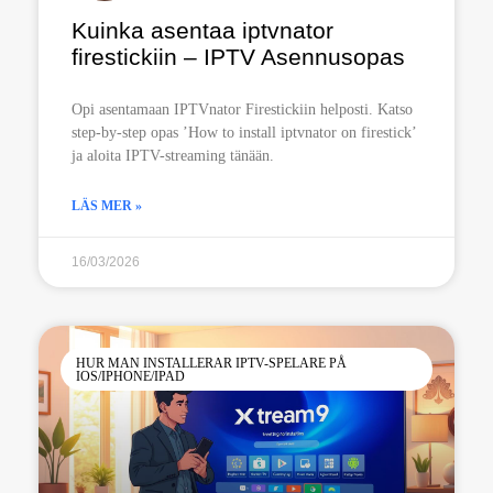
Kuinka asentaa iptvnator
firestickiin – IPTV Asennusopas
Opi asentamaan IPTVnator Firestickiin helposti. Katso
step-by-step opas ’How to install iptvnator on firestick’
ja aloita IPTV-streaming tänään.
LÄS MER »
16/03/2026
HUR MAN INSTALLERAR IPTV-SPELARE PÅ
IOS/IPHONE/IPAD