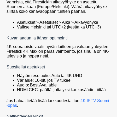
Varmista, että Firestickin aikavyöhyke on asetettu
Suomen aikaan (Europe/Helsinki). Väärä aikavyöhyke
siirtää koko kanavaoppaan tuntien päähän.
Asetukset > Asetukset > Aika > Aikavyöhyke
Valitse Helsinki tai UTC+2 (kesäaika UTC+3)
Kuvanlaadun ja äänen optimointi
4K-suoratoisto vaatii hyvän laitteen ja vakaan yhteyden.
Firestick 4K Max on paras vaihtoehto, jos sinulla on 4K-
televisio ja nopea netti.
Suositellut asetukset
Näytön resoluutio: Auto tai 4K UHD
Värialue: 10-bit, jos TV tukee
Audio: Best Available
HDMI CEC: päällä, jotta yksi kaukosäädin riittää
Jos haluat tietää lisää tarkkuudesta, lue
4K IPTV Suomi
-opas
.
Nettiyhteyden vinkit