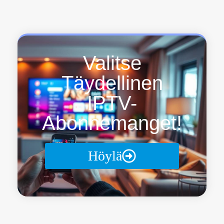
Valitse
Täydellinen
IPTV-
Abonnemanget!
Höylä