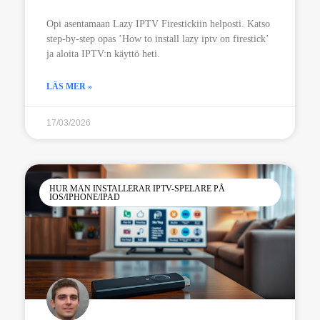
Opi asentamaan Lazy IPTV Firestickiin helposti. Katso
step-by-step opas ’How to install lazy iptv on firestick’
ja aloita IPTV:n käyttö heti.
LÄS MER »
17/03/2026
HUR MAN INSTALLERAR IPTV-SPELARE PÅ
IOS/IPHONE/IPAD