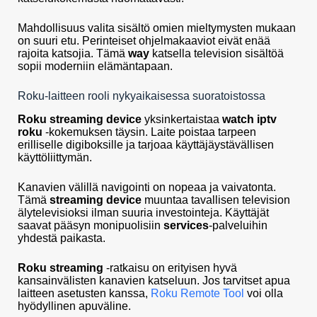
Mahdollisuus valita sisältö omien mieltymysten mukaan
on suuri etu. Perinteiset ohjelmakaaviot eivät enää
rajoita katsojia. Tämä
way
katsella television sisältöä
sopii moderniin elämäntapaan.
Roku-laitteen rooli nykyaikaisessa suoratoistossa
Roku streaming device
yksinkertaistaa
watch iptv
roku
-kokemuksen täysin. Laite poistaa tarpeen
erilliselle digiboksille ja tarjoaa käyttäjäystävällisen
käyttöliittymän.
Kanavien välillä navigointi on nopeaa ja vaivatonta.
Tämä
streaming device
muuntaa tavallisen television
älytelevisioksi ilman suuria investointeja. Käyttäjät
saavat pääsyn monipuolisiin
services
-palveluihin
yhdestä paikasta.
Roku streaming
-ratkaisu on erityisen hyvä
kansainvälisten kanavien katseluun. Jos tarvitset apua
laitteen asetusten kanssa,
Roku Remote Tool
voi olla
hyödyllinen apuväline.