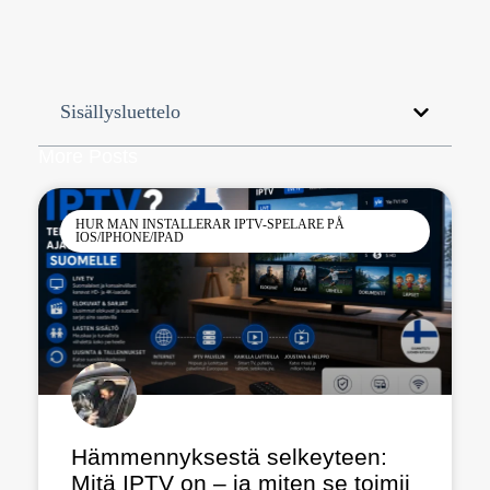
Sisällysluettelo
More Posts
HUR MAN INSTALLERAR IPTV-SPELARE PÅ
IOS/IPHONE/IPAD
Hämmennyksestä selkeyteen:
Mitä IPTV on – ja miten se toimii