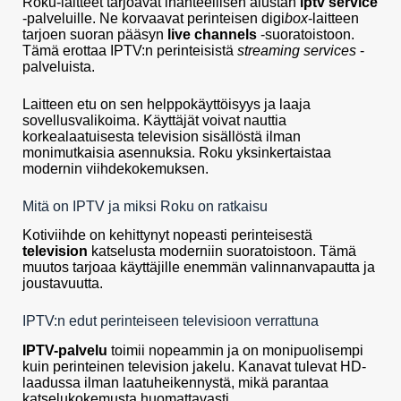
Roku-laitteet tarjoavat ihanteellisen alustan
iptv service
-palveluille. Ne korvaavat perinteisen digi
box
-laitteen
tarjoen suoran pääsyn
live channels
-suoratoistoon.
Tämä erottaa IPTV:n perinteisistä
streaming services
-
palveluista.
Laitteen etu on sen helppokäyttöisyys ja laaja
sovellusvalikoima. Käyttäjät voivat nauttia
korkealaatuisesta television sisällöstä ilman
monimutkaisia asennuksia. Roku yksinkertaistaa
modernin viihdekokemuksen.
Mitä on IPTV ja miksi Roku on ratkaisu
Kotiviihde on kehittynyt nopeasti perinteisestä
television
katselusta moderniin suoratoistoon. Tämä
muutos tarjoaa käyttäjille enemmän valinnanvapautta ja
joustavuutta.
IPTV:n edut perinteiseen televisioon verrattuna
IPTV-palvelu
toimii nopeammin ja on monipuolisempi
kuin perinteinen television jakelu. Kanavat tulevat HD-
laadussa ilman laatuheikennystä, mikä parantaa
katselukokemusta huomattavasti.