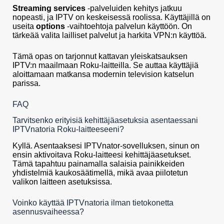
Streaming services
-palveluiden kehitys jatkuu
nopeasti, ja IPTV on keskeisessä roolissa. Käyttäjillä on
useita
options
-vaihtoehtoja palvelun käyttöön. On
tärkeää valita lailliset palvelut ja harkita VPN:n käyttöä.
Tämä opas on tarjonnut kattavan yleiskatsauksen
IPTV:n maailmaan Roku-laitteilla. Se auttaa käyttäjiä
aloittamaan matkansa modernin television katselun
parissa.
FAQ
Tarvitsenko erityisiä kehittäjäasetuksia asentaessani
IPTVnatoria Roku-laitteeseeni?
Kyllä. Asentaaksesi IPTVnator-sovelluksen, sinun on
ensin aktivoitava Roku-laitteesi kehittäjäasetukset.
Tämä tapahtuu painamalla salaisia painikkeiden
yhdistelmiä kaukosäätimellä, mikä avaa piilotetun
valikon laitteen asetuksissa.
Voinko käyttää IPTVnatoria ilman tietokonetta
asennusvaiheessa?