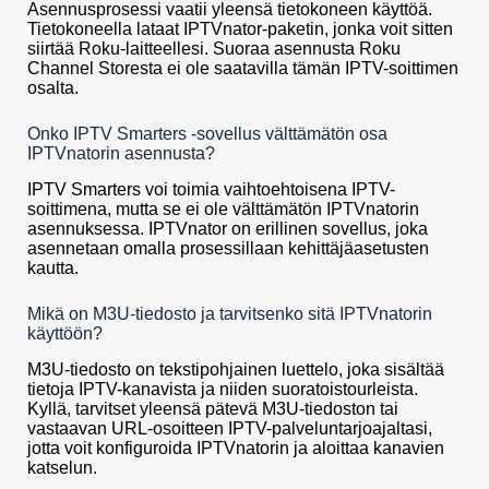
Asennusprosessi vaatii yleensä tietokoneen käyttöä.
Tietokoneella lataat IPTVnator-paketin, jonka voit sitten
siirtää Roku-laitteellesi. Suoraa asennusta Roku
Channel Storesta ei ole saatavilla tämän IPTV-soittimen
osalta.
Onko IPTV Smarters -sovellus välttämätön osa
IPTVnatorin asennusta?
IPTV Smarters voi toimia vaihtoehtoisena IPTV-
soittimena, mutta se ei ole välttämätön IPTVnatorin
asennuksessa. IPTVnator on erillinen sovellus, joka
asennetaan omalla prosessillaan kehittäjäasetusten
kautta.
Mikä on M3U-tiedosto ja tarvitsenko sitä IPTVnatorin
käyttöön?
M3U-tiedosto on tekstipohjainen luettelo, joka sisältää
tietoja IPTV-kanavista ja niiden suoratoistourleista.
Kyllä, tarvitset yleensä pätevä M3U-tiedoston tai
vastaavan URL-osoitteen IPTV-palveluntarjoajaltasi,
jotta voit konfiguroida IPTVnatorin ja aloittaa kanavien
katselun.