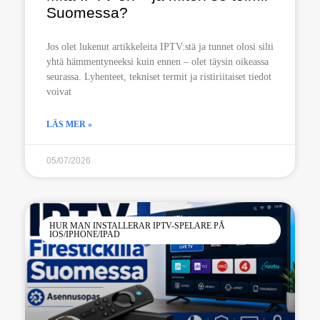
Suomessa?
Jos olet lukenut artikkeleita IPTV:stä ja tunnet olosi silti
yhtä hämmentyneeksi kuin ennen – olet täysin oikeassa
seurassa. Lyhenteet, tekniset termit ja ristiriitaiset tiedot
voivat
LÄS MER »
05/07/2026
HUR MAN INSTALLERAR IPTV-SPELARE PÅ
IOS/IPHONE/IPAD