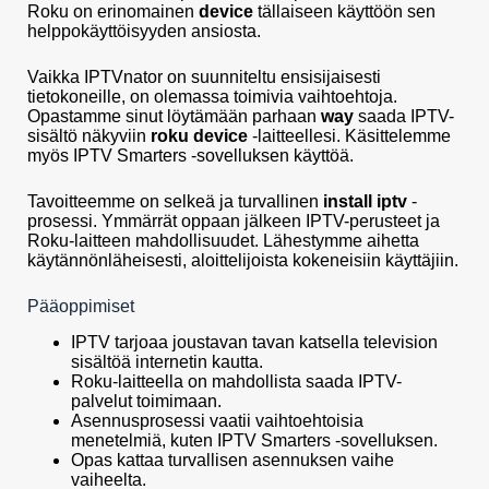
Roku on erinomainen
device
tällaiseen käyttöön sen
helppokäyttöisyyden ansiosta.
Vaikka IPTVnator on suunniteltu ensisijaisesti
tietokoneille, on olemassa toimivia vaihtoehtoja.
Opastamme sinut löytämään parhaan
way
saada IPTV-
sisältö näkyviin
roku device
-laitteellesi. Käsittelemme
myös IPTV Smarters -sovelluksen käyttöä.
Tavoitteemme on selkeä ja turvallinen
install iptv
-
prosessi. Ymmärrät oppaan jälkeen IPTV-perusteet ja
Roku-laitteen mahdollisuudet. Lähestymme aihetta
käytännönläheisesti, aloittelijoista kokeneisiin käyttäjiin.
Pääoppimiset
IPTV tarjoaa joustavan tavan katsella television
sisältöä internetin kautta.
Roku-laitteella on mahdollista saada IPTV-
palvelut toimimaan.
Asennusprosessi vaatii vaihtoehtoisia
menetelmiä, kuten IPTV Smarters -sovelluksen.
Opas kattaa turvallisen asennuksen vaihe
vaiheelta.