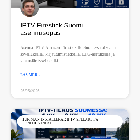
IPTV Firestick Suomi -
asennusopas
Asenna IPTV Amazon Firestickille Suomessa oikealla
sovelluksella, kirjautumistiedoilla, EPG-asetuksilla ja
vianmääritysvinkeillä.
LÄS MER »
26/05/2026
HUR MAN INSTALLERAR IPTV-SPELARE PÅ
IOS/IPHONE/IPAD