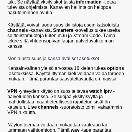
tuki. Se näyttää yksityiskohtaista
information
-tietoa
tulevista ohjelmista. Kanavien hallinta on helppoa
hakutoiminnon avulla.
Käyttäjät voivat luoda suosikkilistoja usein katsotuista
channels
-kanavista.
Smarters
-sovellus tukee useita
soittolistamuotoja kuten m3u ja Xtream Code. Tämä
tekee siitä yhteensopivan laajan palveluvalikoiman
kanssa.
Monialustaisuus ja kansainväliset asetukset
Kansainvälinen yleisö arvostaa 16 kielen tukea
options
-asetuksissa. Käyttöliittymän kieli voidaan valoa tarpeen
mukaan. Tämä parantaa saavutettavuutta eri maissa.
VPN
-yhteyden käyttö on suositeltavaa
watch iptv
-
palveluiden kanssa. Se suojaa yksityisyyttä ja
mahdollistaa maantieteellisesti rajoitetun sisällön
katselun.
Live channels
-suoratoisto toimii vakaammin
VPN:n kautta.
Näytön teemaa voidaan mukauttaa vaaleaan tai
tummaan vaihtoehtoon. Tämä
way
-tapa parantaa