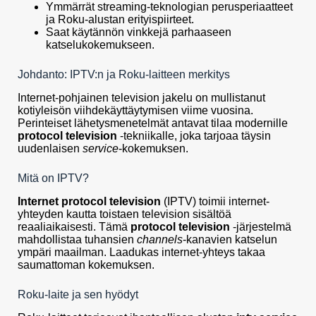
Ymmärrät streaming-teknologian perusperiaatteet
ja Roku-alustan erityispiirteet.
Saat käytännön vinkkejä parhaaseen
katselukokemukseen.
Johdanto: IPTV:n ja Roku-laitteen merkitys
Internet-pohjainen television jakelu on mullistanut
kotiyleisön viihdekäyttäytymisen viime vuosina.
Perinteiset lähetysmenetelmät antavat tilaa modernille
protocol television
-tekniikalle, joka tarjoaa täysin
uudenlaisen
service
-kokemuksen.
Mitä on IPTV?
Internet protocol television
(IPTV) toimii internet-
yhteyden kautta toistaen television sisältöä
reaaliaikaisesti. Tämä
protocol television
-järjestelmä
mahdollistaa tuhansien
channels
-kanavien katselun
ympäri maailman. Laadukas internet-yhteys takaa
saumattoman kokemuksen.
Roku-laite ja sen hyödyt