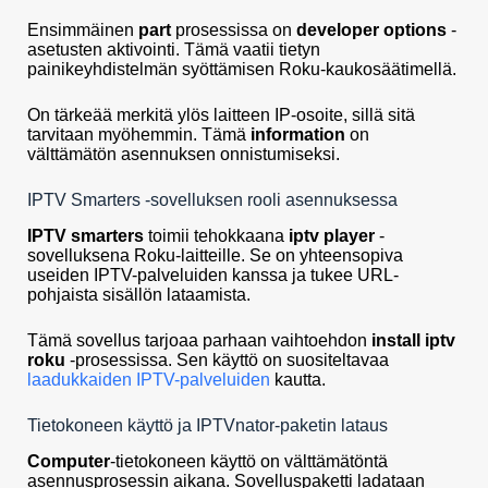
Ensimmäinen
part
prosessissa on
developer options
-
asetusten aktivointi. Tämä vaatii tietyn
painikeyhdistelmän syöttämisen Roku-kaukosäätimellä.
On tärkeää merkitä ylös laitteen IP-osoite, sillä sitä
tarvitaan myöhemmin. Tämä
information
on
välttämätön asennuksen onnistumiseksi.
IPTV Smarters -sovelluksen rooli asennuksessa
IPTV smarters
toimii tehokkaana
iptv player
-
sovelluksena Roku-laitteille. Se on yhteensopiva
useiden IPTV-palveluiden kanssa ja tukee URL-
pohjaista sisällön lataamista.
Tämä sovellus tarjoaa parhaan vaihtoehdon
install iptv
roku
-prosessissa. Sen käyttö on suositeltavaa
laadukkaiden IPTV-palveluiden
kautta.
Tietokoneen käyttö ja IPTVnator-paketin lataus
Computer
-tietokoneen käyttö on välttämätöntä
asennusprosessin aikana. Sovelluspaketti ladataan