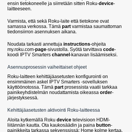
ensin tietokoneelle ja siirretään sitten Roku-
device
-
laitteeseen.
Varmista, että sekä Roku-laite että tietokone ovat
samassa verkossa. Tämä
part
varmistaa saumattoman
tiedonsiirron asennuksen aikana.
Noudata tarkasti annettuja
instructions
-ohjeita
my.roku.com-
page
-sivustolla. Syötä tarvittava
code
-
koodi IPTV Smarters
channel
-kanavan lisäämiseksi.
Asennusprosessin vaiheittaiset ohjeet
Roku-laitteen kehittäjäasetusten konfigurointi on
ensimmäinen askel IPTV Smarters -sovelluksen
käyttöönotossa. Tämä
part
prosessista vaatii tarkkaa
painikeyhdistelmän noudattamista oikeassa
order
-
järjestyksessä.
Kehittäjäasetusten aktivointi Roku-laitteessa
Aloita kytkemällä Roku
device
televisioon HDMI-
liitännän kautta. Ota kaukosäädin ja paina
button
-
painikkeita tarkassa sekvenssissä: Home kolme kertaa,