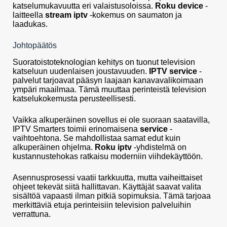
katselumukavuutta eri valaistusoloissa.
Roku device
-
laitteella
stream iptv
-kokemus on saumaton ja
laadukas.
Johtopäätös
Suoratoistoteknologian kehitys on tuonut television
katseluun uudenlaisen joustavuuden.
IPTV service
-
palvelut tarjoavat pääsyn laajaan kanavavalikoimaan
ympäri maailmaa. Tämä muuttaa perinteistä television
katselukokemusta perusteellisesti.
Vaikka alkuperäinen sovellus ei ole suoraan saatavilla,
IPTV Smarters toimii erinomaisena
service
-
vaihtoehtona. Se mahdollistaa samat edut kuin
alkuperäinen ohjelma.
Roku iptv
-yhdistelmä on
kustannustehokas ratkaisu moderniin viihdekäyttöön.
Asennusprosessi vaatii tarkkuutta, mutta vaiheittaiset
ohjeet tekevät siitä hallittavan. Käyttäjät saavat valita
sisältöä vapaasti ilman pitkiä sopimuksia. Tämä tarjoaa
merkittäviä etuja perinteisiin television palveluihin
verrattuna.