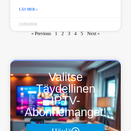
LÄS MER »
21/05/2026
« Previous
1
2
3
4
5
Next »
Valitse
Täydellinen
IPTV-
Abonnemanget!