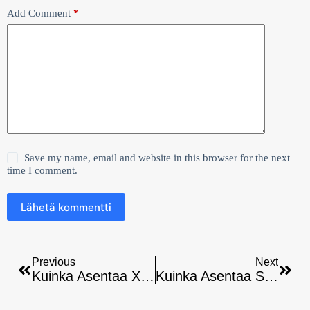
Add Comment
*
Save my name, email and website in this browser for the next
time I comment.
Lähetä kommentti
Previous
Next
Kuinka Asentaa Xtream9 Äly-Tv:oon -ohjeet
Kuinka Asentaa Shameltv Äly-Tv:hen? Täydellinen Opas