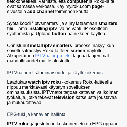
tietokoneellesi. Varmista, että
computer
ja Roku-laite
ovat samassa verkossa. Käy my.roku.com
page
-
sivustolla
add channel
-toiminnon kautta.
Syötä koodi ”iptvsmarters” ja siirry lataamaan
smarters
file
. Tämä
installing iptv
-vaihe vaatii IP-osoitteen
syöttämistä ja Upload-
button
-painikkeen käyttöä.
Onnistunut
install iptv smarters
-prosessi näkyy, kun
sovellus ilmestyy Roku-laitteen
screen
-näytölle.
Alkuperäinen
IPTVnator-projekti
tarjoaa laajemmat
mahdollisuudet muille alustoille.
IPTVnatorin lisäominaisuudet ja käyttökokemus
Laadukas
watch iptv roku
-kokemus Roku-laitteella
riippuu merkittävästi käytetyn sovelluksen
ominaisuuksista. IPTVnator tarjoaa kattavan valikoiman
työkaluja, jotka tekevät
television
katselusta joustavaa
ja mukautettavaa.
EPG-tuki ja kanavien hallinta
IPTV roku
-järjestelmän keskeinen etu on EPG-oppaan