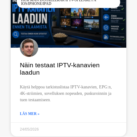
HUR MAN INSTALLERAR IPTV-SPELARE PÅ
IOS/IPHONE/IPAD
Näin testaat IPTV-kanavien
laadun
Käytä helppoa tarkistuslistaa IPTV-kanavien, EPG:n,
4K-striimien, sovelluksen nopeuden, puskuroinnin ja
tuen testaamiseen.
LÄS MER »
24/05/2026