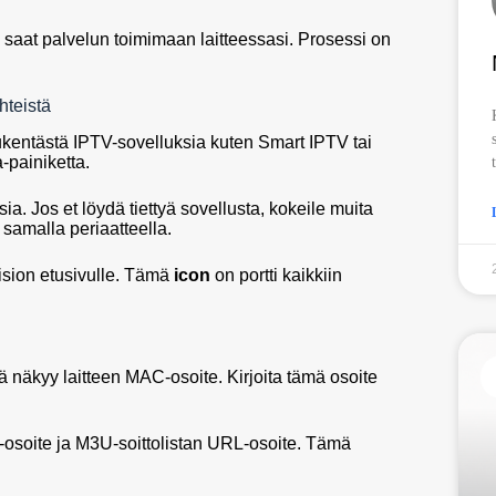
n saat palvelun toimimaan laitteessasi. Prosessi on
hteistä
kukentästä IPTV-sovelluksia kuten Smart IPTV tai
-painiketta.
a. Jos et löydä tiettyä sovellusta, kokeile muita
 samalla periaatteella.
ision etusivulle. Tämä
icon
on portti kaikkiin
 näkyy laitteen MAC-osoite. Kirjoita tämä osoite
C-osoite ja M3U-soittolistan URL-osoite. Tämä