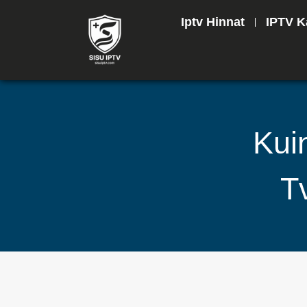
Iptv Hinnat
IPTV K
Kui
T