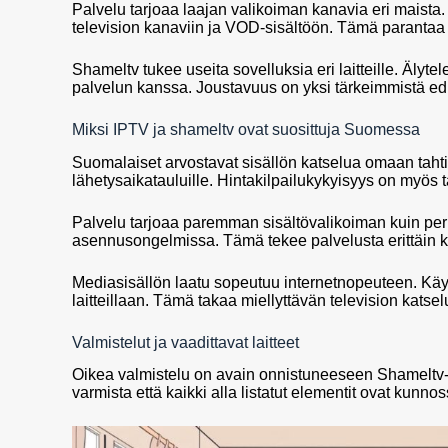
Palvelu tarjoaa laajan valikoiman kanavia eri maista.
television kanaviin ja VOD-sisältöön. Tämä parantaa
Shameltv tukee useita sovelluksia eri laitteille. Älytele
palvelun kanssa. Joustavuus on yksi tärkeimmistä ed
Miksi IPTV ja shameltv ovat suosittuja Suomessa
Suomalaiset arvostavat sisällön katselua omaan tahtii
lähetysaikatauluille. Hintakilpailukykyisyys on myös t
Palvelu tarjoaa paremman sisältövalikoiman kuin perin
asennusongelmissa. Tämä tekee palvelusta erittäin kä
Mediasisällön laatu sopeutuu internetnopeuteen. Kä
laitteillaan. Tämä takaa miellyttävän television katsel
Valmistelut ja vaadittavat laitteet
Oikea valmistelu on avain onnistuneeseen Shameltv-
varmista että kaikki alla listatut elementit ovat kunnos