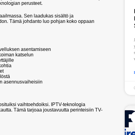
nologian perusteet.
aailmassa. Sen laadukas sisältö ja
ehdon. Tämä johdanto luo pohjan koko oppaan
ovelluksen asentamiseen
ikoiman katselun
täjille
kohtia
et
löstä
in asennusvaiheisiin
situiksi vaihtoehdoiksi. IPTV-teknologia
autta. Tämä tarjoaa joustavuutta perinteisiin TV-