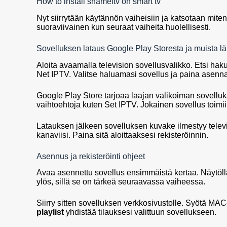
How to install shameltv on smart tv
Nyt siirrytään käytännön vaiheisiin ja katsotaan mite
suoraviivainen kun seuraat vaiheita huolellisesti.
Sovelluksen lataus Google Play Storesta ja muista lä
Aloita avaamalla television sovellusvalikko. Etsi ha
Net IPTV. Valitse haluamasi sovellus ja paina asenna
Google Play Store tarjoaa laajan valikoiman sovelluksi
vaihtoehtoja kuten Set IPTV. Jokainen sovellus toimii
Latauksen jälkeen sovelluksen kuvake ilmestyy telev
kanaviisi. Paina sitä aloittaaksesi rekisteröinnin.
Asennus ja rekisteröinti ohjeet
Avaa asennettu sovellus ensimmäistä kertaa. Näytöllä
ylös, sillä se on tärkeä seuraavassa vaiheessa.
Siirry sitten sovelluksen verkkosivustolle. Syötä MA
playlist
yhdistää tilauksesi valittuun sovellukseen.