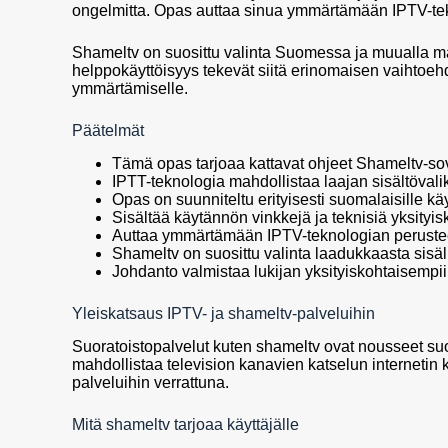
ongelmitta. Opas auttaa sinua ymmärtämään IPTV-tek
Shameltv on suosittu valinta Suomessa ja muualla m
helppokäyttöisyys tekevät siitä erinomaisen vaihto
ymmärtämiselle.
Päätelmät
Tämä opas tarjoaa kattavat ohjeet Shameltv-s
IPTT-teknologia mahdollistaa laajan sisältöval
Opas on suunniteltu erityisesti suomalaisille käyt
Sisältää käytännön vinkkejä ja teknisiä yksityis
Auttaa ymmärtämään IPTV-teknologian peruste
Shameltv on suosittu valinta laadukkaasta sisäl
Johdanto valmistaa lukijan yksityiskohtaisempi
Yleiskatsaus IPTV- ja shameltv-palveluihin
Suoratoistopalvelut kuten shameltv ovat nousseet suo
mahdollistaa television kanavien katselun internetin k
palveluihin verrattuna.
Mitä shameltv tarjoaa käyttäjälle