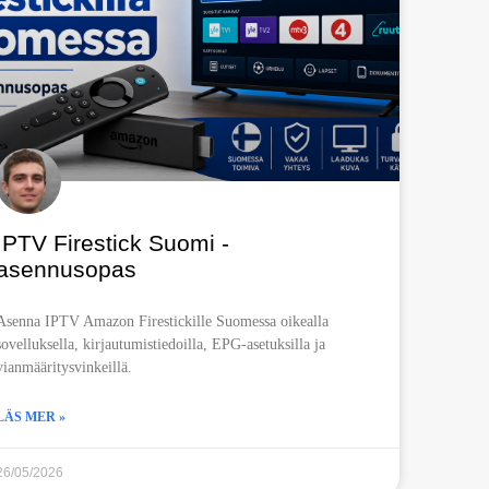
IPTV Firestick Suomi -
asennusopas
Asenna IPTV Amazon Firestickille Suomessa oikealla
sovelluksella, kirjautumistiedoilla, EPG-asetuksilla ja
vianmääritysvinkeillä.
LÄS MER »
26/05/2026