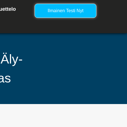
uettelo
Ilmainen Testi Nyt
Äly-
as