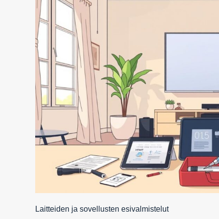
Laitteiden ja sovellusten esivalmistelut