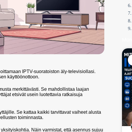
Mor
ittamaan IPTV-suoratoiston äly-televisiollasi.
sen käyttöönottoon.
usta merkittävästi. Se mahdollistaa laajan
täjat etsivät usein luotettavia ratkaisuja
täjille. Se kattaa kaikki tarvittavat vaiheet alusta
vellusten toiminnasta.
 yksityiskohtia. Näin varmistat, että asennus sujuu