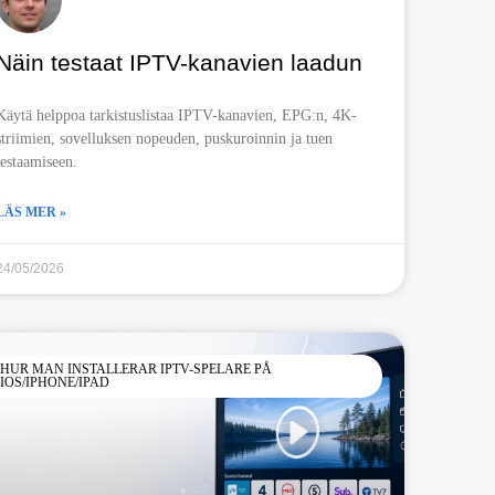
Näin testaat IPTV-kanavien laadun
Käytä helppoa tarkistuslistaa IPTV-kanavien, EPG:n, 4K-
striimien, sovelluksen nopeuden, puskuroinnin ja tuen
testaamiseen.
LÄS MER »
24/05/2026
HUR MAN INSTALLERAR IPTV-SPELARE PÅ
IOS/IPHONE/IPAD