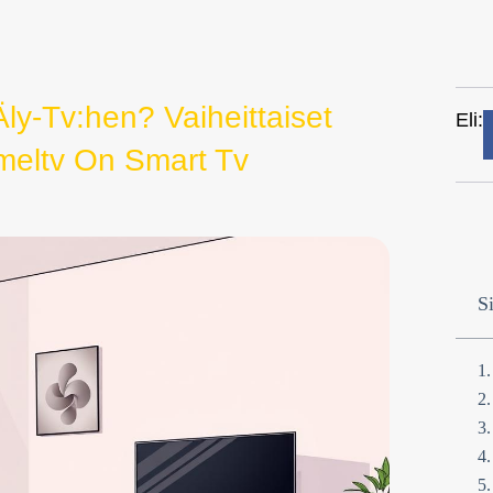
y-Tv:hen? Vaiheittaiset
Eli:
ameltv On Smart Tv
Si