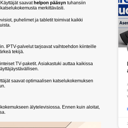
 Käyttäjät saavat
helpon pääsyn
tuhansiin
 katselukokemusta merkittävästi.
visiot, puhelimet ja tabletit toimivat kaikki
uista.
n. IPTV-palvelut tarjoavat vaihtoehdon kiinteille
ärkeä tekijä.
teiset TV-paketit. Asiakastuki auttaa kaikissa
yttäjäystävällisen.
yttäjät saavat optimaalisen katselukokemuksen
un.
kokemukseen älytelevisiossa. Ennen kuin aloitat,
sa.