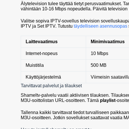
Älytelevision tulee täyttää tietyt perusvaatimukset. Ta
vähintään 10-16 Mbps nopeudella. Päivitä television
Valitse sopiva IPTV-sovellus television sovelluskaup
IPTV ja Set IPTV. Tutustu
täydelliseen asennusopas
Laittevaatimus
Minimivaatimus
Internet-nopeus
10 Mbps
Muistitila
500 MB
Käyttöjärjestelmä
Viimeisin saatavill
Tarvittavat palvelut ja tilaukset
Shameltv-palvelu vaatii aktiivisen tilauksen. Tilaukse
M3U-soittolistan URL-osoitteen. Tämä
playlist
-osoit
Tallenna kaikki tarvittavat tiedot turvalliseen paikka
M3U-osoitteen. Jotkin sovellukset saattavat vaatia MA