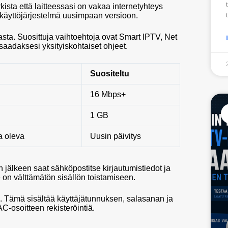
rkista että laitteessasi on vakaa internetyhteys
 käyttöjärjestelmä uusimpaan versioon.
asta. Suosittuja vaihtoehtoja ovat Smart IPTV, Net
saadaksesi yksityiskohtaiset ohjeet.
Suositeltu
16 Mbps+
1 GB
a oleva
Uusin päivitys
n jälkeen saat sähköpostitse kirjautumistiedot ja
e on välttämätön sisällön toistamiseen.
an. Tämä sisältää käyttäjätunnuksen, salasanan ja
C-osoitteen rekisteröintiä.