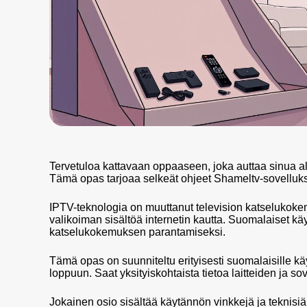
Tervetuloa kattavaan oppaaseen, joka auttaa sinua alo
Tämä opas tarjoaa selkeät ohjeet Shameltv-sovelluk
IPTV-teknologia on muuttanut television katselukokem
valikoiman sisältöä internetin kautta. Suomalaiset käyt
katselukokemuksen parantamiseksi.
Tämä opas on suunniteltu erityisesti suomalaisille käyt
loppuun. Saat yksityiskohtaista tietoa laitteiden ja so
Jokainen osio sisältää käytännön vinkkejä ja teknisiä