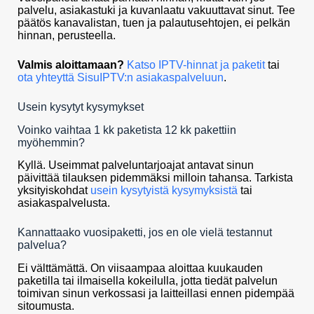
palvelu, asiakastuki ja kuvanlaatu vakuuttavat sinut. Tee
päätös kanavalistan, tuen ja palautusehtojen, ei pelkän
hinnan, perusteella.
Valmis aloittamaan?
Katso IPTV-hinnat ja paketit
tai
ota yhteyttä SisuIPTV:n asiakaspalveluun
.
Usein kysytyt kysymykset
Voinko vaihtaa 1 kk paketista 12 kk pakettiin
myöhemmin?
Kyllä. Useimmat palveluntarjoajat antavat sinun
päivittää tilauksen pidemmäksi milloin tahansa. Tarkista
yksityiskohdat
usein kysytyistä kysymyksistä
tai
asiakaspalvelusta.
Kannattaako vuosipaketti, jos en ole vielä testannut
palvelua?
Ei välttämättä. On viisaampaa aloittaa kuukauden
paketilla tai ilmaisella kokeilulla, jotta tiedät palvelun
toimivan sinun verkossasi ja laitteillasi ennen pidempää
sitoumusta.