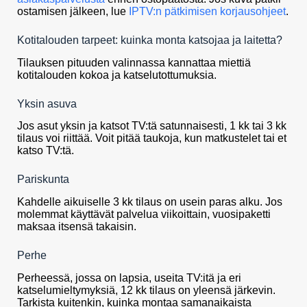
ostamisen jälkeen, lue
IPTV:n pätkimisen korjausohjeet
.
Kotitalouden tarpeet: kuinka monta katsojaa ja laitetta?
Tilauksen pituuden valinnassa kannattaa miettiä
kotitalouden kokoa ja katselutottumuksia.
Yksin asuva
Jos asut yksin ja katsot TV:tä satunnaisesti, 1 kk tai 3 kk
tilaus voi riittää. Voit pitää taukoja, kun matkustelet tai et
katso TV:tä.
Pariskunta
Kahdelle aikuiselle 3 kk tilaus on usein paras alku. Jos
molemmat käyttävät palvelua viikoittain, vuosipaketti
maksaa itsensä takaisin.
Perhe
Perheessä, jossa on lapsia, useita TV:itä ja eri
katselumieltymyksiä, 12 kk tilaus on yleensä järkevin.
Tarkista kuitenkin, kuinka montaa samanaikaista