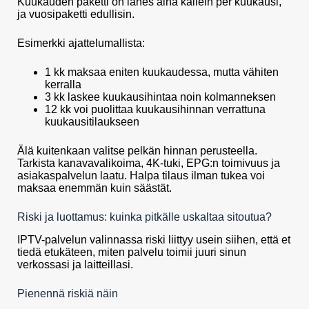
Kuukauden paketti on lähes aina kallein per kuukausi,
ja vuosipaketti edullisin.
Esimerkki ajattelumallista:
1 kk maksaa eniten kuukaudessa, mutta vähiten
kerralla
3 kk laskee kuukausihintaa noin kolmanneksen
12 kk voi puolittaa kuukausihinnan verrattuna
kuukausitilaukseen
Älä kuitenkaan valitse pelkän hinnan perusteella.
Tarkista kanavavalikoima, 4K-tuki, EPG:n toimivuus ja
asiakaspalvelun laatu. Halpa tilaus ilman tukea voi
maksaa enemmän kuin säästät.
Riski ja luottamus: kuinka pitkälle uskaltaa sitoutua?
IPTV-palvelun valinnassa riski liittyy usein siihen, että et
tiedä etukäteen, miten palvelu toimii juuri sinun
verkossasi ja laitteillasi.
Pienennä riskiä näin