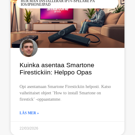
HUR MAN INSTALLERAR IPTV-SPELARE PÅ
IOS/IPHONE/IPAD
Kuinka asentaa Smartone
Firestickiin: Helppo Opas
Opi asentamaan Smartone Firestickiin helposti. Katso
vaiheittaiset ohjeet ’How to install Smartone on
firestick’ -oppaastamme.
LÄS MER »
22/03/2026