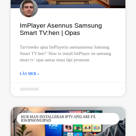
ImPlayer Asennus Samsung
Smart TV:hen | Opas
Tarvitsetko apua ImPlayerin asentamisessa Samsung
Smart TV:hen? ’How to install ImPlayer on samsung
smart tv’ opas auttaa sinua läpi prosessin.
LÄS MER »
23/03/2026
HUR MAN INSTALLERAR IPTV-SPELARE PÅ
IOS/IPHONE/IPAD