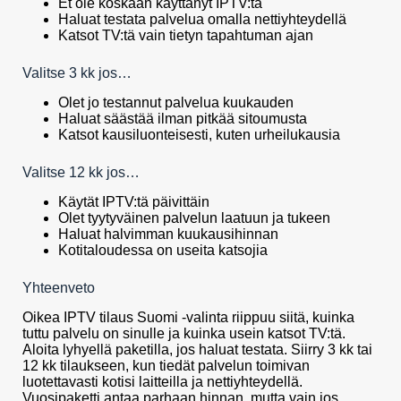
Et ole koskaan käyttänyt IPTV:tä
Haluat testata palvelua omalla nettiyhteydellä
Katsot TV:tä vain tietyn tapahtuman ajan
Valitse 3 kk jos…
Olet jo testannut palvelua kuukauden
Haluat säästää ilman pitkää sitoumusta
Katsot kausiluonteisesti, kuten urheilukausia
Valitse 12 kk jos…
Käytät IPTV:tä päivittäin
Olet tyytyväinen palvelun laatuun ja tukeen
Haluat halvimman kuukausihinnan
Kotitaloudessa on useita katsojia
Yhteenveto
Oikea IPTV tilaus Suomi -valinta riippuu siitä, kuinka
tuttu palvelu on sinulle ja kuinka usein katsot TV:tä.
Aloita lyhyellä paketilla, jos haluat testata. Siirry 3 kk tai
12 kk tilaukseen, kun tiedät palvelun toimivan
luotettavasti kotisi laitteilla ja nettiyhteydellä.
Vuosipaketti antaa parhaan hinnan, mutta vain jos