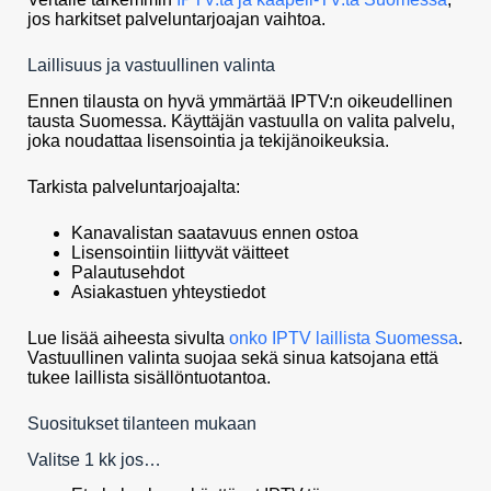
jos harkitset palveluntarjoajan vaihtoa.
Laillisuus ja vastuullinen valinta
Ennen tilausta on hyvä ymmärtää IPTV:n oikeudellinen
tausta Suomessa. Käyttäjän vastuulla on valita palvelu,
joka noudattaa lisensointia ja tekijänoikeuksia.
Tarkista palveluntarjoajalta:
Kanavalistan saatavuus ennen ostoa
Lisensointiin liittyvät väitteet
Palautusehdot
Asiakastuen yhteystiedot
Lue lisää aiheesta sivulta
onko IPTV laillista Suomessa
.
Vastuullinen valinta suojaa sekä sinua katsojana että
tukee laillista sisällöntuotantoa.
Suositukset tilanteen mukaan
Valitse 1 kk jos…