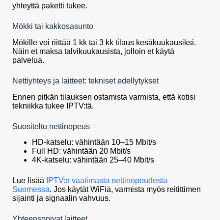
yhteyttä paketti tukee.
Mökki tai kakkosasunto
Mökille voi riittää 1 kk tai 3 kk tilaus kesäkuukausiksi.
Näin et maksa talvikuukausista, jolloin et käytä
palvelua.
Nettiyhteys ja laitteet: tekniset edellytykset
Ennen pitkän tilauksen ostamista varmista, että kotisi
tekniikka tukee IPTV:tä.
Suositeltu nettinopeus
HD-katselu: vähintään 10–15 Mbit/s
Full HD: vähintään 20 Mbit/s
4K-katselu: vähintään 25–40 Mbit/s
Lue lisää
IPTV:n vaatimasta nettinopeudesta
Suomessa
. Jos käytät WiFiä, varmista myös reitittimen
sijainti ja signaalin vahvuus.
Yhteensopivat laitteet