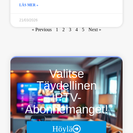
LÄS MER »
21/03/2026
« Previous
1
2
3
4
5
Next »
Valitse
Täydellinen
IPTV-
Abonnemanget!
Höylä