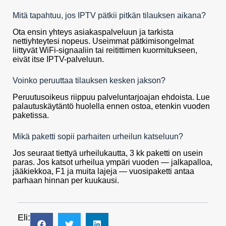
Mitä tapahtuu, jos IPTV pätkii pitkän tilauksen aikana?
Ota ensin yhteys asiakaspalveluun ja tarkista
nettiyhteytesi nopeus. Useimmat pätkimisongelmat
liittyvät WiFi-signaaliin tai reitittimen kuormitukseen,
eivät itse IPTV-palveluun.
Voinko peruuttaa tilauksen kesken jakson?
Peruutusoikeus riippuu palveluntarjoajan ehdoista. Lue
palautuskäytäntö huolella ennen ostoa, etenkin vuoden
paketissa.
Mikä paketti sopii parhaiten urheilun katseluun?
Jos seuraat tiettyä urheilukautta, 3 kk paketti on usein
paras. Jos katsot urheilua ympäri vuoden — jalkapalloa,
jääkiekkoa, F1 ja muita lajeja — vuosipaketti antaa
parhaan hinnan per kuukausi.
Eli: