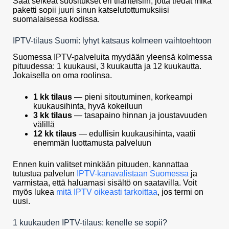
Saat selkeät suositukset eri tilanteisiin, jotta tiedät mikä
paketti sopii juuri sinun katselutottumuksiisi
suomalaisessa kodissa.
IPTV-tilaus Suomi: lyhyt katsaus kolmeen vaihtoehtoon
Suomessa IPTV-palveluita myydään yleensä kolmessa
pituudessa: 1 kuukausi, 3 kuukautta ja 12 kuukautta.
Jokaisella on oma roolinsa.
1 kk tilaus
— pieni sitoutuminen, korkeampi
kuukausihinta, hyvä kokeiluun
3 kk tilaus
— tasapaino hinnan ja joustavuuden
välillä
12 kk tilaus
— edullisin kuukausihinta, vaatii
enemmän luottamusta palveluun
Ennen kuin valitset minkään pituuden, kannattaa
tutustua palvelun
IPTV-kanavalistaan Suomessa
ja
varmistaa, että haluamasi sisältö on saatavilla. Voit
myös lukea
mitä IPTV oikeasti tarkoittaa
, jos termi on
uusi.
1 kuukauden IPTV-tilaus: kenelle se sopii?