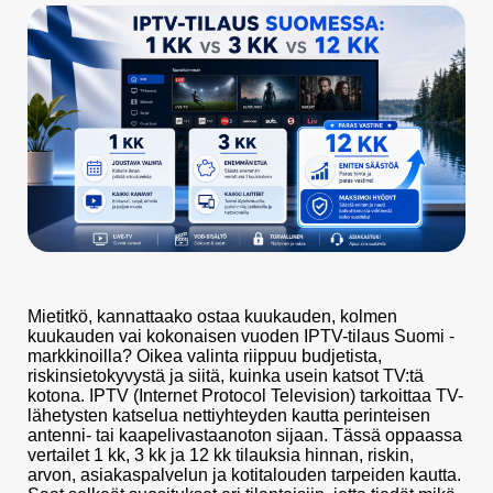
Mietitkö, kannattaako ostaa kuukauden, kolmen
kuukauden vai kokonaisen vuoden IPTV-tilaus Suomi -
markkinoilla? Oikea valinta riippuu budjetista,
riskinsietokyvystä ja siitä, kuinka usein katsot TV:tä
kotona. IPTV (Internet Protocol Television) tarkoittaa TV-
lähetysten katselua nettiyhteyden kautta perinteisen
antenni- tai kaapelivastaanoton sijaan. Tässä oppaassa
vertailet 1 kk, 3 kk ja 12 kk tilauksia hinnan, riskin,
arvon, asiakaspalvelun ja kotitalouden tarpeiden kautta.