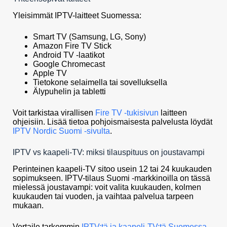
Yleisimmät IPTV-laitteet Suomessa:
Smart TV (Samsung, LG, Sony)
Amazon Fire TV Stick
Android TV -laatikot
Google Chromecast
Apple TV
Tietokone selaimella tai sovelluksella
Älypuhelin ja tabletti
Voit tarkistaa virallisen
Fire TV -tukisivun
laitteen
ohjeisiin. Lisää tietoa pohjoismaisesta palvelusta löydät
IPTV Nordic Suomi -sivulta
.
IPTV vs kaapeli-TV: miksi tilauspituus on joustavampi
Perinteinen kaapeli-TV sitoo usein 12 tai 24 kuukauden
sopimukseen. IPTV-tilaus Suomi -markkinoilla on tässä
mielessä joustavampi: voit valita kuukauden, kolmen
kuukauden tai vuoden, ja vaihtaa palvelua tarpeen
mukaan.
Vertaile tarkemmin
IPTV:tä ja kaapeli-TV:tä Suomessa
,