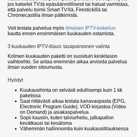
jos katselet TV:tä epäsäännöllisesti tai haluat varmistaa,
että palvelu toimii Smart TV:llä, Firestickillä tai
Chromecastilla ilman pätkimistä.
Voit testata palvelua myös
ilmaisen IPTV-kokeilun
kautta ennen ensimmäisen kuukauden ostamista.
3 kuukauden IPTV-tilaus: tasapainoinen valinta
Kolmen kuukauden paketti on suosituin keskitason
vaihtoehto. Se antaa enemmän aikaa arvioida palvelua
ilman vuoden sitoumusta.
Hyödyt
Kuukausihinta on selvästi edullisempi kuin 1 kk
paketissa
Saat riittävästi aikaa testata kanavaopasta (EPG,
Electronic Program Guide), VOD-kirjastoa (Video
on Demand) ja asiakaspalvelua
Sopii kausiin, kuten talviurheilu, jalkapallon
kevätkausi tai kesäloma
Vähemmän hallinnointia kuin kuukausitilauksessa