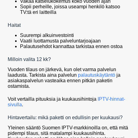
Vakaa katselukokemus koko vuoden ajan
Sopii perheille, joissa useampi henkilö katsoo
TV:tä eri laitteilla
Haitat
Suurempi alkuinvestointi
Vaatii luottamusta palveluntarjoajaan
Palautusehdot kannattaa tarkistaa ennen ostoa
Milloin valita 12 kk?
Vuoden tilaus on järkevä, kun olet varma palvelun
laadusta. Tarkista aina palvelun
palautuskäytäntö
ja
asiakaspalvelun vasteaika ennen pitkän paketin
ostamista.
Voit vertailla pituuksia ja kuukausihintoja
IPTV-hinnat-
sivulla
.
Hintavertailu: mikä paketti on edullisin per kuukausi?
Yleinen sääntö Suomen IPTV-markkinoilla on, että mitä
pidempi tilaus, sitä matalampi kuukausihinta.