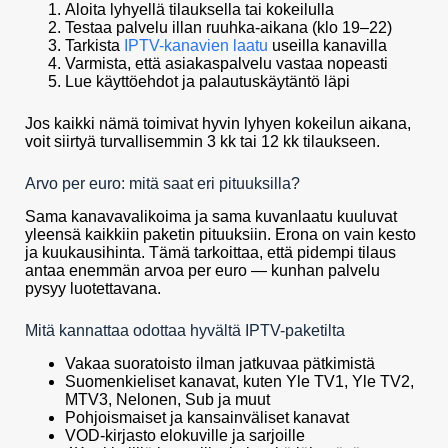
Aloita lyhyellä tilauksella tai kokeilulla
Testaa palvelu illan ruuhka-aikana (klo 19–22)
Tarkista
IPTV-kanavien laatu
useilla kanavilla
Varmista, että asiakaspalvelu vastaa nopeasti
Lue käyttöehdot ja palautuskäytäntö läpi
Jos kaikki nämä toimivat hyvin lyhyen kokeilun aikana,
voit siirtyä turvallisemmin 3 kk tai 12 kk tilaukseen.
Arvo per euro: mitä saat eri pituuksilla?
Sama kanavavalikoima ja sama kuvanlaatu kuuluvat
yleensä kaikkiin paketin pituuksiin. Erona on vain kesto
ja kuukausihinta. Tämä tarkoittaa, että pidempi tilaus
antaa enemmän arvoa per euro — kunhan palvelu
pysyy luotettavana.
Mitä kannattaa odottaa hyvältä IPTV-paketilta
Vakaa suoratoisto ilman jatkuvaa pätkimistä
Suomenkieliset kanavat, kuten Yle TV1, Yle TV2,
MTV3, Nelonen, Sub ja muut
Pohjoismaiset ja kansainväliset kanavat
VOD-kirjasto elokuville ja sarjoille