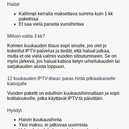
Haitat
Kalliimpi kerralla maksettava summa kuin 1 kk
paketissa
Et saa vielä parasta vuosihintaa
Milloin valita 3 kk?
Kolmen kuukauden tilaus sopii sinulle, jos olet jo
kokeillut IPTV-palvelua ja tiedät, että haluat jatkaa,
mutta et ole vielä valmis vuoden sitoutumiseen. Se on
myös järkevä, jos haluat katsoa tietyn urheilukauden tai
sarjakauden alusta loppuun.
12 kuukauden IPTV-tilaus: paras hinta pitkäaikaiselle
katsojalle
Vuoden paketti on edullisin kuukausihinnaltaan ja sopii
kotitalouksille, jotka käyttävät IPTV:tä päivittäin.
Hyödyt
Halvin kuukausihinta
Yksi maksu, ei jatkuvaa uusimista