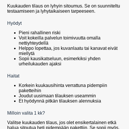
Kuukauden tilaus on lyhyin sitoumus. Se on suunniteltu
testaamiseen ja lyhytaikaiseen tarpeeseen.
Hyödyt
Pieni rahallinen riski
Voit kokeilla palvelun toimivuutta omalla
nettiyhteydellä
Helppo lopettaa, jos kuvanlaatu tai kanavat eivät
miellytä
Sopii kausikatseluun, esimerkiksi yhden
urheilukauden ajaksi
Haitat
Korkein kuukausihinta verrattuna pidempiin
paketteihin
Joudut uusimaan tilauksen useammin
Et hyödynnä pitkän tilauksen alennuksia
Milloin valita 1 kk?
Valitse kuukauden tilaus, jos olet ensikertalainen etkä
halua sitoutua heti pidempään pakettiin. Se sopii myös,