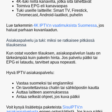
4K-tuki niillä kanavilla, jotka sitä lähettävät
Toimiva EPG eli kanavaopas
Tuki useille laitteille: Smart TV, Firestick,
Chromecast, Android-laatikot, puhelin
Lue tarkemmin
4K IPTV:n vaatimuksista Suomessa
, jos
haluat parhaan kuvanlaadun.
Asiakaspalvelu ja tuki: miksi se ratkaisee pitkässä
tilauksessa
Kun ostat vuoden tilauksen, asiakaspalvelun laatu on
tärkeämpää kuin paketin hinta. Jos palvelu pätkii tai
EPG ei lataudu, tarvitset apua nopeasti.
Hyvä IPTV-asiakaspalvelu:
Vastaa suomeksi tai englanniksi
On tavoitettavissa chatin tai sähköpostin kautta
Auttaa laitteen asennuksessa
Antaa selkeät ohjeet, jos kuva pätkii
Voit kysyä lisätietoja paketeista
SisuIPTV:n
asiakaspalvelusta
ennen ostopäätöstä. Jos kuva pätkii