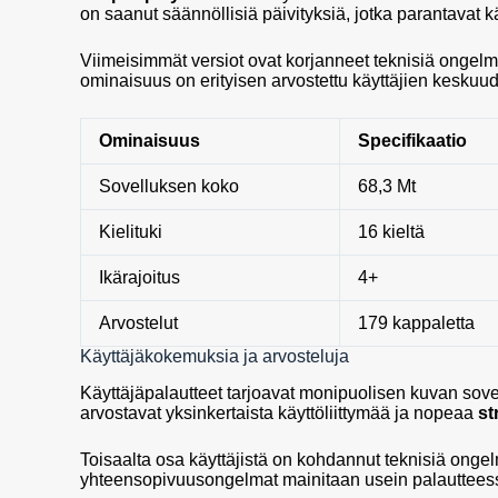
on saanut säännöllisiä päivityksiä, jotka parantavat 
Viimeisimmät versiot ovat korjanneet teknisiä ongelmia
ominaisuus on erityisen arvostettu käyttäjien keskuu
Ominaisuus
Specifikaatio
Sovelluksen koko
68,3 Mt
Kielituki
16 kieltä
Ikärajoitus
4+
Arvostelut
179 kappaletta
Käyttäjäkokemuksia ja arvosteluja
Käyttäjäpalautteet tarjoavat monipuolisen kuvan sov
arvostavat yksinkertaista käyttöliittymää ja nopeaa
st
Toisaalta osa käyttäjistä on kohdannut teknisiä ongelm
yhteensopivuusongelmat mainitaan usein palauttees