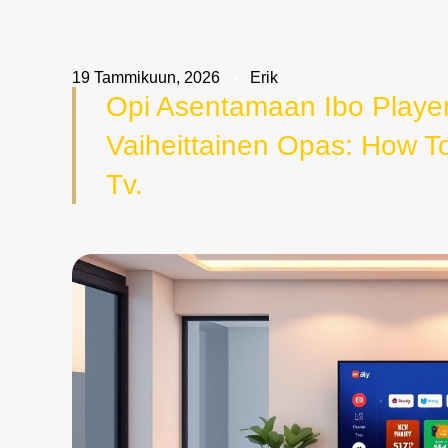
19 Tammikuun, 2026
Erik
Opi Asentamaan Ibo Player 
Vaiheittainen Opas: How To
Tv.