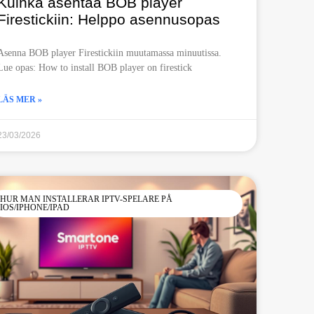
Kuinka asentaa BOB player
Firestickiin: Helppo asennusopas
Asenna BOB player Firestickiin muutamassa minuutissa.
Lue opas: How to install BOB player on firestick
LÄS MER »
23/03/2026
HUR MAN INSTALLERAR IPTV-SPELARE PÅ
IOS/IPHONE/IPAD