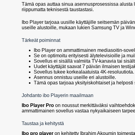
Tämä opas auttaa sinua asennusprosessissa alusta lo
riippumatta teknisestä taustastasi.
Ibo Player tarjoaa uusille käyttäjille seitsemän päivä
useille alustoille, mukaan lukien Samsung TV ja Wi
Tärkeät poiminnat
Ibo Player on ammattimainen mediasoitin-sovel
Se on optimoitu erityisesti älytelevisioille ja muil
Sovellus ei sisällä valmiita TV-kanavia tai sisäl
Uudet käyttäjät saavat 7 päivän ilmaisen testija
Sovellus tukee korkealaatuista 4K-resoluutiota.
Asennus onnistuu useille eri alustoille.
Tämä opas tarjoaa yksityiskohtaiset ja helposti 
Johdanto ibo Playerin maailmaan
Ibo Player Pro
on noussut merkittäväksi vaihtoehdok
ammattimainen sovellus vastaa nykyaikaiseen tarpees
Taustaa ja kehitystä
Ibo pro player
on kehitetty Ibrahim Akoumin toimesta e