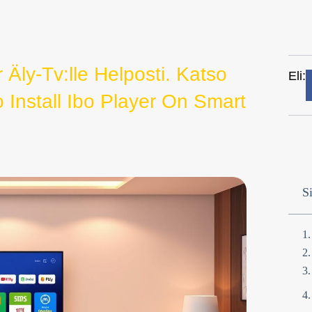
Äly-Tv:lle Helposti. Katso
Eli:
 Install Ibo Player On Smart
Si