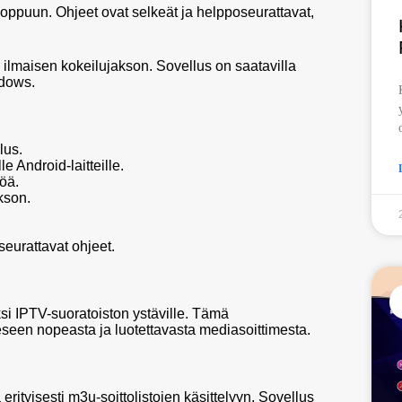
ppuun. Ohjeet ovat selkeät ja helpposeurattavat,
n ilmaisen kokeilujakson. Sovellus on saatavilla
ndows.
lus.
le Android-laitteille.
töä.
kson.
seurattavat ohjeet.
si IPTV-suoratoiston ystäville. Tämä
een nopeasta ja luotettavasta mediasoittimesta.
rityisesti m3u-soittolistojen käsittelyyn. Sovellus