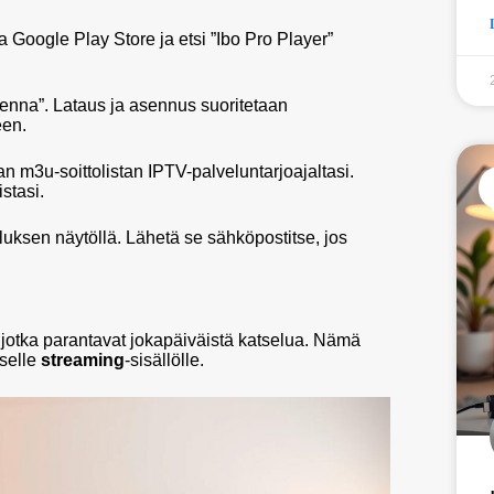
 Google Play Store ja etsi ”Ibo Pro Player”
senna”. Lataus ja asennus suoritetaan
een.
an m3u-soittolistan IPTV-palveluntarjoajaltasi.
stasi.
lluksen näytöllä. Lähetä se sähköpostitse, jos
 jotka parantavat jokapäiväistä katselua. Nämä
iselle
streaming
-sisällölle.