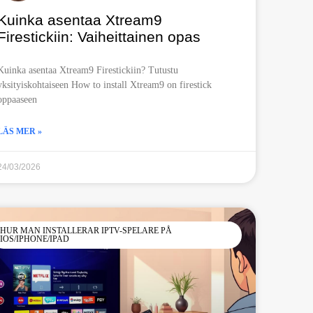
Kuinka asentaa Xtream9
Firestickiin: Vaiheittainen opas
Kuinka asentaa Xtream9 Firestickiin? Tutustu
yksityiskohtaiseen How to install Xtream9 on firestick
oppaaseen
LÄS MER »
24/03/2026
HUR MAN INSTALLERAR IPTV-SPELARE PÅ
IOS/IPHONE/IPAD