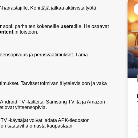
harrastajille. Kehittäjä jatkaa aktiivista työtä
r
sopii parhaiten kokeneille
users
:ille. He osaavat
ontent
:in toistoon.
yhteensopivuus ja perusvaatimukset. Tämä
atimukset. Tarvitset toimivan älytelevisioon ja vaka
ee Android TV -laitteita, Samsung TV:itä ja Amazon
et ovat yhteensopivia.
 TV -käyttäjät voivat ladata APK-tiedoston
s on saatavilla omasta kaupastaan.