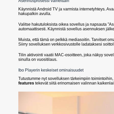
Asennusprosessi vaiheittain
Käynnistä Android TV ja varmista internetyhteys. Avaa
hakupalkin avulla.
Valitse hakutuloksista oikea sovellus ja napsauta ”A
automaattisesti. Käynnistä sovellus asennuksen jälk
Muista, että tämä on pelkkä mediasoitin. Tarvitset om
Siirry sovelluksen verkkosivustolle ladataksesi soittoli
Tilin aktivointi vaatii MAC-osoitteen, joka näkyy sove
sinulla on vuositilaus.
Ibo Playerin keskeiset ominaisuudet
Tutustumme nyt sovelluksen tärkeimpiin toimintoihin,
features
tekevät siitä erinomaisen valinnan kaikenla