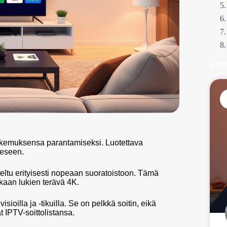
Mor
kokemuksensa parantamiseksi. Luotettava
eeseen.
eltu erityisesti nopeaan suoratoistoon. Tämä
kaan lukien terävä 4K.
isioilla ja -tikuilla. Se on pelkkä soitin, eikä
t IPTV-soittolistansa.