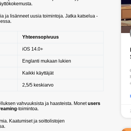
käyttökokemusta.
 ja lisänneet uusia toimintoja. Jatka katselua -
dessa.
Yhteensopivuus
iOS 14.0+
Englanti mukaan lukien
Kaikki käyttäjät
2,5/5 keskiarvo
elluksen vahvuuksista ja haasteista. Monet
users
reaming
-toimintoa.
ia. Kaatumiset ja soittolistojen
sa.