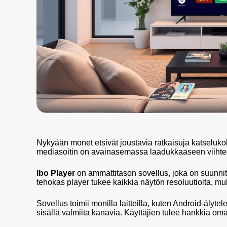
Nykyään monet etsivät joustavia ratkaisuja katselu
mediasoitin on avainasemassa laadukkaaseen viiht
Ibo Player
on ammattitason sovellus, joka on suunnit
tehokas player tukee kaikkia näytön resoluutioita, mu
Sovellus toimii monilla laitteilla, kuten Android-älytelev
sisällä valmiita kanavia. Käyttäjien tulee hankkia oma