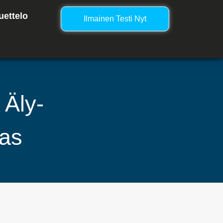
uettelo
Ilmainen Testi Nyt
 Äly-
pas