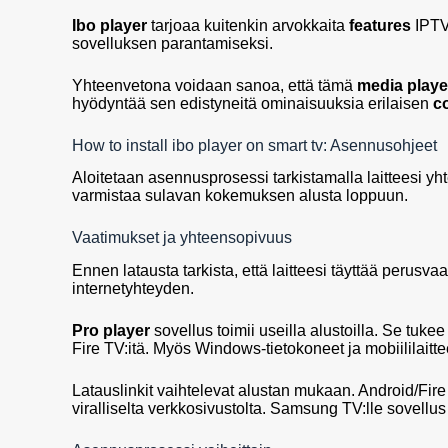
Ibo player
tarjoaa kuitenkin arvokkaita
features
IPTV-
sovelluksen parantamiseksi.
Yhteenvetona voidaan sanoa, että tämä
media playe
hyödyntää sen edistyneitä ominaisuuksia erilaisen
c
How to install ibo player on smart tv: Asennusohjeet
Aloitetaan asennusprosessi tarkistamalla laitteesi 
varmistaa sulavan kokemuksen alusta loppuun.
Vaatimukset ja yhteensopivuus
Ennen latausta tarkista, että laitteesi täyttää perusva
internetyhteyden.
Pro player
sovellus toimii useilla alustoilla. Se tuk
Fire TV:itä. Myös Windows-tietokoneet ja mobiililaitte
Latauslinkit vaihtelevat alustan mukaan. Android/Fire
viralliselta verkkosivustolta. Samsung TV:lle sovellu