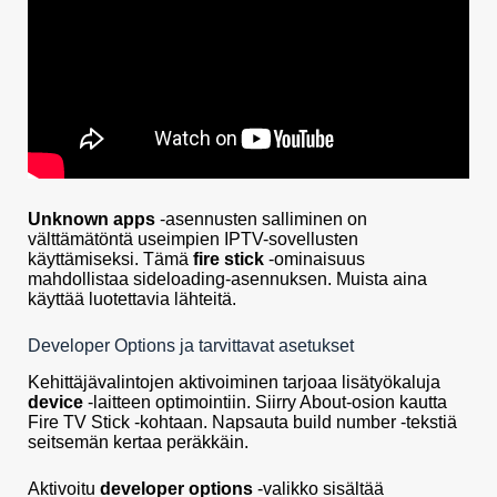
Unknown apps
-asennusten salliminen on
välttämätöntä useimpien IPTV-sovellusten
käyttämiseksi. Tämä
fire stick
-ominaisuus
mahdollistaa sideloading-asennuksen. Muista aina
käyttää luotettavia lähteitä.
Developer Options ja tarvittavat asetukset
Kehittäjävalintojen aktivoiminen tarjoaa lisätyökaluja
device
-laitteen optimointiin. Siirry About-osion kautta
Fire TV Stick -kohtaan. Napsauta build number -tekstiä
seitsemän kertaa peräkkäin.
Aktivoitu
developer options
-valikko sisältää