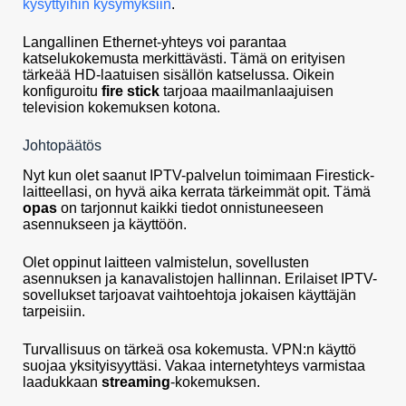
kysyttyihin kysymyksiin
.
Langallinen Ethernet-yhteys voi parantaa
katselukokemusta merkittävästi. Tämä on erityisen
tärkeää HD-laatuisen sisällön katselussa. Oikein
konfiguroitu
fire stick
tarjoaa maailmanlaajuisen
television kokemuksen kotona.
Johtopäätös
Nyt kun olet saanut IPTV-palvelun toimimaan Firestick-
laitteellasi, on hyvä aika kerrata tärkeimmät opit. Tämä
opas
on tarjonnut kaikki tiedot onnistuneeseen
asennukseen ja käyttöön.
Olet oppinut laitteen valmistelun, sovellusten
asennuksen ja kanavalistojen hallinnan. Erilaiset IPTV-
sovellukset tarjoavat vaihtoehtoja jokaisen käyttäjän
tarpeisiin.
Turvallisuus on tärkeä osa kokemusta. VPN:n käyttö
suojaa yksityisyyttäsi. Vakaa internetyhteys varmistaa
laadukkaan
streaming
-kokemuksen.