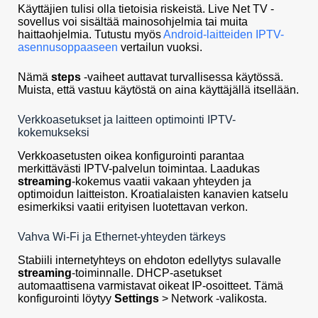
Käyttäjien tulisi olla tietoisia riskeistä. Live Net TV -
sovellus voi sisältää mainosohjelmia tai muita
haittaohjelmia. Tutustu myös
Android-laitteiden IPTV-
asennusoppaaseen
vertailun vuoksi.
Nämä
steps
-vaiheet auttavat turvallisessa käytössä.
Muista, että vastuu käytöstä on aina käyttäjällä itsellään.
Verkkoasetukset ja laitteen optimointi IPTV-
kokemukseksi
Verkkoasetusten oikea konfigurointi parantaa
merkittävästi IPTV-palvelun toimintaa. Laadukas
streaming
-kokemus vaatii vakaan yhteyden ja
optimoidun laitteiston. Kroatialaisten kanavien katselu
esimerkiksi vaatii erityisen luotettavan verkon.
Vahva Wi‑Fi ja Ethernet-yhteyden tärkeys
Stabiili internetyhteys on ehdoton edellytys sulavalle
streaming
-toiminnalle. DHCP-asetukset
automaattisena varmistavat oikeat IP-osoitteet. Tämä
konfigurointi löytyy
Settings
> Network -valikosta.