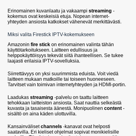
Erinomainen kuvanlaatu ja vakaampi
streaming
-
kokemus ovat keskeisiä etuja. Nopean internet-
yhteyden ansiosta katkokset vähenevät merkittävästi.
Miksi valita Firestick IPTV-kokemukseen
Amazonin
fire stick
on erinomainen valinta tähän
käyttötarkoitukseen. Laitteen edullisuus ja
helppokäyttöisyys tekevät siitä ihanteellisen. Se tukee
laajasti erilaisia IPTV-sovelluksia.
Siirrettävyys on yksi suurimmista eduista. Voit viedä
laitteen mukaan matkoille tai toiseen huoneeseen.
Tarvitset vain toimivan internetyhteyden ja HDMI-portin.
Laadukas
streaming
-palvelu on taattu laitteen
tehokkaan laitteiston ansiosta. Saat nauttia selkeästä
kuvasta ja tasaisesta äänestä. Monipuolinen
content
-
sisältö on aina käden ulottuvilla.
Kansainväliset
channels
-kanavat ovat helposti
saatavilla. Eri kieliset ohjelmat sopivat monikielisille