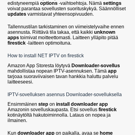
edistyneempiä
options
-vaihtoehtoja. Nämä
settings
voivat parantaa sovellusten suorituskykyä. Säännölliset
updates
varmistavat yhteensopivuuden.
Tallennustilan tarkistaminen on viimeistelyvaihe ennen
asennusta. Riittävä tila takaa, että kaikki
unknown
apps
toimivat moitteettomasti. Laitteen ylläpito pitää
firestick
-laitteen optimoituna.
How to install NET IPTV on firestick
Amazon App Storesta löytyvä
Downloader-sovellus
mahdollistaa nopean IPTV-asennuksen. Tämä
app
tarjoaa suoraviivaisen tavan hankkia haluttu palvelu
laitteeseesi.
IPTV-sovelluksen asennus Downloader-sovelluksella
Ensimmäinen
step
on
install downloader app
Amazonin sovelluskaupasta. Etsi sovellus
firestick
kotinäytöltä hakutoiminnolla. Lataus on nopea ja
ilmainen.
Kun
downloader app
on paikalla, avaa se
home