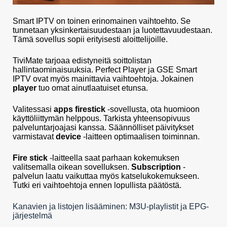
Smart IPTV on toinen erinomainen vaihtoehto. Se
tunnetaan yksinkertaisuudestaan ja luotettavuudestaan.
Tämä sovellus sopii erityisesti aloittelijoille.
TiviMate tarjoaa edistyneitä soittolistan
hallintaominaisuuksia. Perfect Player ja GSE Smart
IPTV ovat myös mainittavia vaihtoehtoja. Jokainen
player
tuo omat ainutlaatuiset etunsa.
Valitessasi
apps firestick
-sovellusta, ota huomioon
käyttöliittymän helppous. Tarkista yhteensopivuus
palveluntarjoajasi kanssa. Säännölliset päivitykset
varmistavat
device
-laitteen optimaalisen toiminnan.
Fire stick
-laitteella saat parhaan kokemuksen
valitsemalla oikean sovelluksen.
Subscription
-
palvelun laatu vaikuttaa myös katselukokemukseen.
Tutki eri vaihtoehtoja ennen lopullista päätöstä.
Kanavien ja listojen lisääminen: M3U-playlistit ja EPG-
järjestelmä