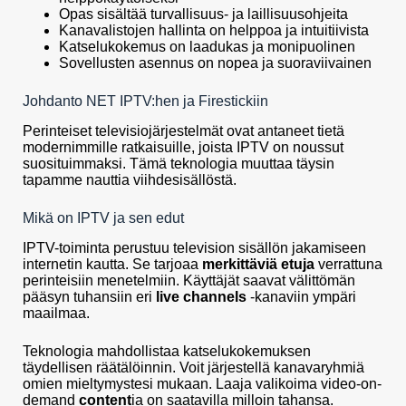
Opas sisältää turvallisuus- ja laillisuusohjeita
Kanavalistojen hallinta on helppoa ja intuitiivista
Katselukokemus on laadukas ja monipuolinen
Sovellusten asennus on nopea ja suoraviivainen
Johdanto NET IPTV:hen ja Firestickiin
Perinteiset televisiojärjestelmät ovat antaneet tietä
modernimmille ratkaisuille, joista IPTV on noussut
suosituimmaksi. Tämä teknologia muuttaa täysin
tapamme nauttia viihdesisällöstä.
Mikä on IPTV ja sen edut
IPTV-toiminta perustuu television sisällön jakamiseen
internetin kautta. Se tarjoaa
merkittäviä etuja
verrattuna
perinteisiin menetelmiin. Käyttäjät saavat välittömän
pääsyn tuhansiin eri
live channels
-kanaviin ympäri
maailmaa.
Teknologia mahdollistaa katselukokemuksen
täydellisen räätälöinnin. Voit järjestellä kanavaryhmiä
omien mieltymystesi mukaan. Laaja valikoima video-on-
demand
content
ia on saatavilla milloin tahansa.