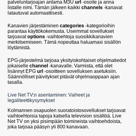
palveluntarjoajan antama M3U
url
-osoite ja anna
listalle nimi. Tämän jälkeen kaikki
channels
-kanavat
latautuvat automaattisesti.
Kanavien järjestäminen
categories
-kategorioihin
parantaa käyttökokemusta. Useimmat sovellukset
tarjoavat
options
-vaihtoehtoja suosikkikanavien
merkitsemiseen. Tämä nopeuttaa haluamasi sisällön
löytämistä.
EPG-järjestelmä tarjoaa yksityiskohtaiset ohjelmatiedot
jokaiselle
channel
-kanavalle. Varmista, että olet
lisännyt EPG
url
-osoitteen sovelluksen asetuksiin.
Säännölliset päivitykset pitävät ohjelmaoppaan ajan
tasalla.
Live Net TV:n asentaminen: Vaiheet ja
legaliteettikysymykset
Kolmannen osapuolen suoratoistosovellukset tarjoavat
vaihtoehtoisia tapoja katsella television sisältöä. Live
Net TV on yksi pisimpään toimineista vaihtoehdoista,
joka tarjoaa pääsyn yli 800 kanavaan.