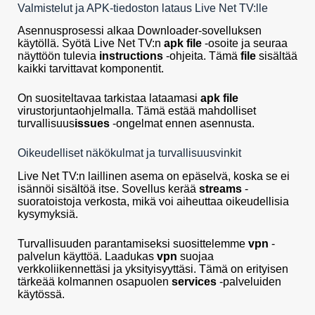
Valmistelut ja APK-tiedoston lataus Live Net TV:lle
Asennusprosessi alkaa Downloader-sovelluksen
käytöllä. Syötä Live Net TV:n
apk file
-osoite ja seuraa
näyttöön tulevia
instructions
-ohjeita. Tämä
file
sisältää
kaikki tarvittavat komponentit.
On suositeltavaa tarkistaa lataamasi
apk file
virustorjuntaohjelmalla. Tämä estää mahdolliset
turvallisuus
issues
-ongelmat ennen asennusta.
Oikeudelliset näkökulmat ja turvallisuusvinkit
Live Net TV:n laillinen asema on epäselvä, koska se ei
isännöi sisältöä itse. Sovellus kerää
streams
-
suoratoistoja verkosta, mikä voi aiheuttaa oikeudellisia
kysymyksiä.
Turvallisuuden parantamiseksi suosittelemme
vpn
-
palvelun käyttöä. Laadukas
vpn
suojaa
verkkoliikennettäsi ja yksityisyyttäsi. Tämä on erityisen
tärkeää kolmannen osapuolen
services
-palveluiden
käytössä.