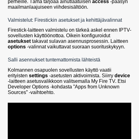
perheille. Tämä tarjoaa ainutlaatuisen
access
-pääsyn
maailmanlaajuiseen viihdesisältöön.
Valmistelut: Firestickin asetukset ja kehittäjävalinnat
Firestick-laitteen valmistelu on tärkeä askel ennen IPTV-
sovellusten käyttöönottoa. Oikein konfiguroidut
asetukset
takavat sulavan asennusprosessin. Laitteen
options
-valinnat vaikuttavat suoraan suorituskykyyn.
Salli asennukset tuntemattomista lähteistä
Kolmannen osapuolen sovellusten käyttö vaatii
erityisten
settings
-asetusten aktivoimista. Siirry
device
-laitteen asetusvalikkoon valitsemalla My Fire TV. Etsi
Developer Options -kohdasta ”Apps from Unknown
Sources” -vaihtoehto.