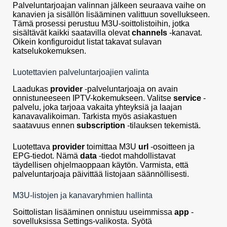
Palveluntarjoajan valinnan jälkeen seuraava vaihe on
kanavien ja sisällön lisääminen valittuun sovellukseen.
Tämä prosessi perustuu M3U-soittolistoihin, jotka
sisältävät kaikki saatavilla olevat
channels
-kanavat.
Oikein konfiguroidut listat takavat sulavan
katselukokemuksen.
Luotettavien palveluntarjoajien valinta
Laadukas
provider
-palveluntarjoaja on avain
onnistuneeseen IPTV-kokemukseen. Valitse
service
-
palvelu, joka tarjoaa vakaita yhteyksiä ja laajan
kanavavalikoiman. Tarkista myös asiakastuen
saatavuus ennen
subscription
-tilauksen tekemistä.
Luotettava
provider
toimittaa M3U
url
-osoitteen ja
EPG-tiedot. Nämä
data
-tiedot mahdollistavat
täydellisen ohjelmaoppaan käytön. Varmista, että
palveluntarjoaja päivittää listojaan säännöllisesti.
M3U-listojen ja kanavaryhmien hallinta
Soittolistan lisääminen onnistuu useimmissa
app
-
sovelluksissa Settings-valikosta. Syötä