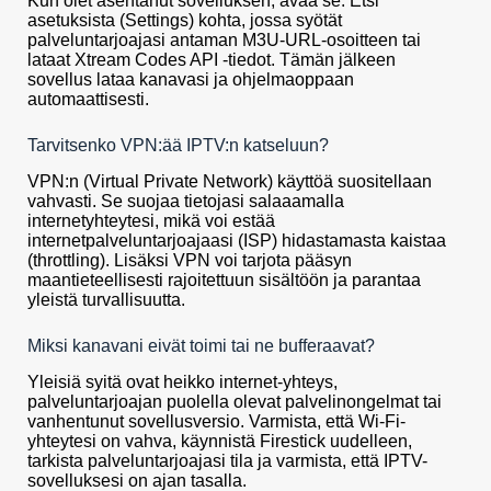
Kun olet asentanut sovelluksen, avaa se. Etsi
asetuksista (Settings) kohta, jossa syötät
palveluntarjoajasi antaman M3U-URL-osoitteen tai
lataat Xtream Codes API -tiedot. Tämän jälkeen
sovellus lataa kanavasi ja ohjelmaoppaan
automaattisesti.
Tarvitsenko VPN:ää IPTV:n katseluun?
VPN:n (Virtual Private Network) käyttöä suositellaan
vahvasti. Se suojaa tietojasi salaaamalla
internetyhteytesi, mikä voi estää
internetpalveluntarjoajaasi (ISP) hidastamasta kaistaa
(throttling). Lisäksi VPN voi tarjota pääsyn
maantieteellisesti rajoitettuun sisältöön ja parantaa
yleistä turvallisuutta.
Miksi kanavani eivät toimi tai ne bufferaavat?
Yleisiä syitä ovat heikko internet-yhteys,
palveluntarjoajan puolella olevat palvelinongelmat tai
vanhentunut sovellusversio. Varmista, että Wi-Fi-
yhteytesi on vahva, käynnistä Firestick uudelleen,
tarkista palveluntarjoajasi tila ja varmista, että IPTV-
sovelluksesi on ajan tasalla.