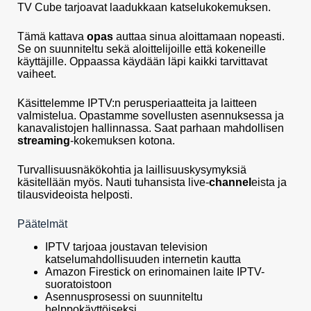
TV Cube tarjoavat laadukkaan katselukokemuksen.
Tämä kattava
opas
auttaa sinua aloittamaan nopeasti.
Se on suunniteltu sekä aloittelijoille että kokeneille
käyttäjille. Oppaassa käydään läpi kaikki tarvittavat
vaiheet.
Käsittelemme IPTV:n perusperiaatteita ja laitteen
valmistelua. Opastamme sovellusten asennuksessa ja
kanavalistojen hallinnassa. Saat parhaan mahdollisen
streaming
-kokemuksen kotona.
Turvallisuusnäkökohtia ja laillisuuskysymyksiä
käsitellään myös. Nauti tuhansista live-
channel
eista ja
tilausvideoista helposti.
Päätelmät
IPTV tarjoaa joustavan television
katselumahdollisuuden internetin kautta
Amazon Firestick on erinomainen laite IPTV-
suoratoistoon
Asennusprosessi on suunniteltu
helppokäyttöiseksi