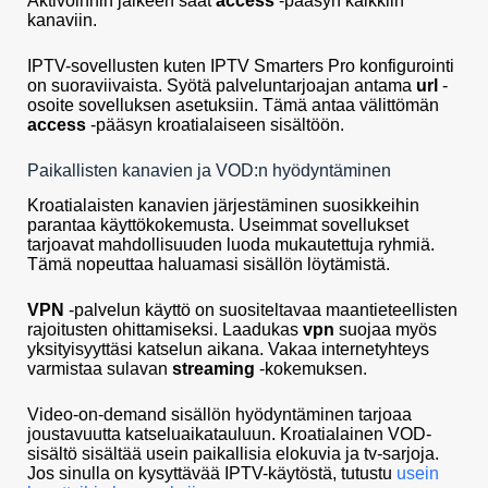
Aktivoinnin jälkeen saat
access
-pääsyn kaikkiin
kanaviin.
IPTV-sovellusten kuten IPTV Smarters Pro konfigurointi
on suoraviivaista. Syötä palveluntarjoajan antama
url
-
osoite sovelluksen asetuksiin. Tämä antaa välittömän
access
-pääsyn kroatialaiseen sisältöön.
Paikallisten kanavien ja VOD:n hyödyntäminen
Kroatialaisten kanavien järjestäminen suosikkeihin
parantaa käyttökokemusta. Useimmat sovellukset
tarjoavat mahdollisuuden luoda mukautettuja ryhmiä.
Tämä nopeuttaa haluamasi sisällön löytämistä.
VPN
-palvelun käyttö on suositeltavaa maantieteellisten
rajoitusten ohittamiseksi. Laadukas
vpn
suojaa myös
yksityisyyttäsi katselun aikana. Vakaa internetyhteys
varmistaa sulavan
streaming
-kokemuksen.
Video-on-demand sisällön hyödyntäminen tarjoaa
joustavuutta katseluaikatauluun. Kroatialainen VOD-
sisältö sisältää usein paikallisia elokuvia ja tv-sarjoja.
Jos sinulla on kysyttävää IPTV-käytöstä, tutustu
usein