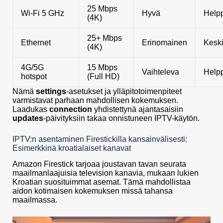
25 Mbps
Wi-Fi 5 GHz
Hyvä
Help
(4K)
25+ Mbps
Ethernet
Erinomainen
Keski
(4K)
4G/5G
15 Mbps
Vaihteleva
Help
hotspot
(Full HD)
Nämä
settings
-asetukset ja ylläpitotoimenpiteet
varmistavat parhaan mahdollisen kokemuksen.
Laadukas
connection
yhdistettynä ajantasaisiin
updates
-päivityksiin takaa onnistuneen IPTV-käytön.
IPTV:n asentaminen Firestickilla kansainvälisesti:
Esimerkkinä kroatialaiset kanavat
Amazon Firestick tarjoaa joustavan tavan seurata
maailmanlaajuisia television kanavia, mukaan lukien
Kroatian suosituimmat asemat. Tämä mahdollistaa
aidon kotimaisen kokemuksen missä tahansa
maailmassa.