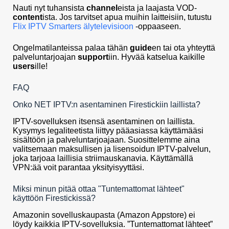
Nauti nyt tuhansista
channel
eista ja laajasta VOD-
content
ista. Jos tarvitset apua muihin laitteisiin, tutustu
Flix IPTV Smarters älytelevisioon
-oppaaseen.
Ongelmatilanteissa palaa tähän
guide
en tai ota yhteyttä
palveluntarjoajan
support
iin. Hyvää katselua kaikille
users
ille!
FAQ
Onko NET IPTV:n asentaminen Firestickiin laillista?
IPTV-sovelluksen itsensä asentaminen on laillista.
Kysymys legaliteetista liittyy pääasiassa käyttämääsi
sisältöön ja palveluntarjoajaan. Suosittelemme aina
valitsemaan maksullisen ja lisensoidun IPTV-palvelun,
joka tarjoaa laillisia striimauskanavia. Käyttämällä
VPN:ää voit parantaa yksityisyyttäsi.
Miksi minun pitää ottaa "Tuntemattomat lähteet"
käyttöön Firestickissä?
Amazonin sovelluskaupasta (Amazon Appstore) ei
löydy kaikkia IPTV-sovelluksia. ”Tuntemattomat lähteet”