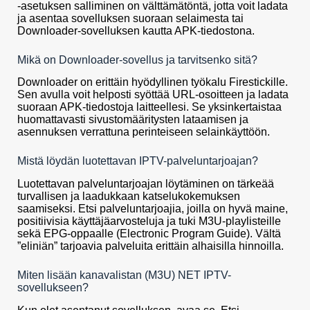
-asetuksen salliminen on välttämätöntä, jotta voit ladata
ja asentaa sovelluksen suoraan selaimesta tai
Downloader-sovelluksen kautta APK-tiedostona.
Mikä on Downloader-sovellus ja tarvitsenko sitä?
Downloader on erittäin hyödyllinen työkalu Firestickille.
Sen avulla voit helposti syöttää URL-osoitteen ja ladata
suoraan APK-tiedostoja laitteellesi. Se yksinkertaistaa
huomattavasti sivustomääritysten lataamisen ja
asennuksen verrattuna perinteiseen selainkäyttöön.
Mistä löydän luotettavan IPTV-palveluntarjoajan?
Luotettavan palveluntarjoajan löytäminen on tärkeää
turvallisen ja laadukkaan katselukokemuksen
saamiseksi. Etsi palveluntarjoajia, joilla on hyvä maine,
positiivisia käyttäjäarvosteluja ja tuki M3U-playlisteille
sekä EPG-oppaalle (Electronic Program Guide). Vältä
”eliniän” tarjoavia palveluita erittäin alhaisilla hinnoilla.
Miten lisään kanavalistan (M3U) NET IPTV-
sovellukseen?