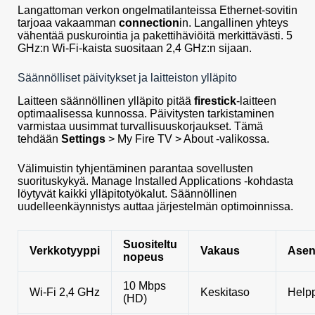
Langattoman verkon ongelmatilanteissa Ethernet-sovitin
tarjoaa vakaamman
connection
in. Langallinen yhteys
vähentää puskurointia ja pakettihäviöitä merkittävästi. 5
GHz:n Wi-Fi-kaista suositaan 2,4 GHz:n sijaan.
Säännölliset päivitykset ja laitteiston ylläpito
Laitteen säännöllinen ylläpito pitää
firestick
-laitteen
optimaalisessa kunnossa. Päivitysten tarkistaminen
varmistaa uusimmat turvallisuuskorjaukset. Tämä
tehdään
Settings
> My Fire TV > About -valikossa.
Välimuistin tyhjentäminen parantaa sovellusten
suorituskykyä. Manage Installed Applications -kohdasta
löytyvät kaikki ylläpitotyökalut. Säännöllinen
uudelleenkäynnistys auttaa järjestelmän optimoinnissa.
Suositeltu
Verkkotyyppi
Vakaus
Asen
nopeus
10 Mbps
Wi-Fi 2,4 GHz
Keskitaso
Help
(HD)