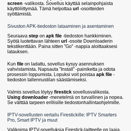
screen
-valikosta. Sovellus käyttää selainpohjaista
käyttöliittymää. Tämä helpottaa
url
-osoitteiden
syöttämistä.
Sivuston APK-tiedoston lataaminen ja asentaminen
Seuraava
step
on
apk file
-tiedoston hankkiminen.
Syötä luotettavan lähteen
url
-osoite Downloaderin
tekstikenttään. Paina sitten ”Go” -nappia aloittaaksesi
latauksen.
Kun
file
on ladattu, sovellus kysyy asennuksen
vahvistamista. Napsauta ”Install” -painiketta ja odota
prosessin loppumista. Lopuksi voit poistaa
apk file
-
tiedoston tallennustilan säästämiseksi.
Valmis sovellus löytyy
firestick
sovellusvalikosta.
Using downloader
-menetelmä on turvallinen ja nopea.
Se välttää tarpeen erillisille tiedostonhallintaohjelmille.
IPTV-sovellusten vertailu Firestickille: IPTV Smarters
Pro, Smart IPTV ja muut
Valikoima IPTV-sovelluksia Firestick-laitteelle on laaja,