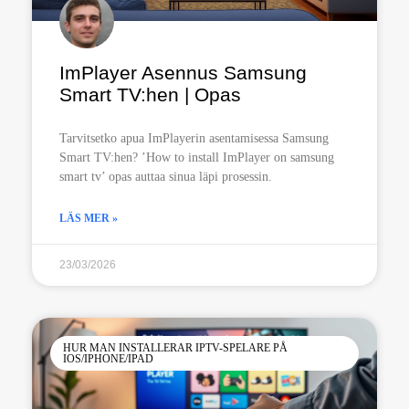
ImPlayer Asennus Samsung
Smart TV:hen | Opas
Tarvitsetko apua ImPlayerin asentamisessa Samsung
Smart TV:hen? ’How to install ImPlayer on samsung
smart tv’ opas auttaa sinua läpi prosessin.
LÄS MER »
23/03/2026
HUR MAN INSTALLERAR IPTV-SPELARE PÅ
IOS/IPHONE/IPAD