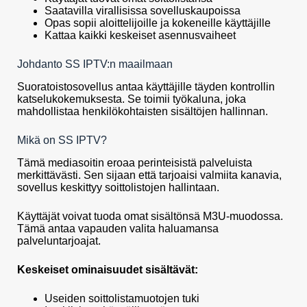
Saatavilla virallisissa sovelluskaupoissa
Opas sopii aloittelijoille ja kokeneille käyttäjille
Kattaa kaikki keskeiset asennusvaiheet
Johdanto SS IPTV:n maailmaan
Suoratoistosovellus antaa käyttäjille täyden kontrollin
katselukokemuksesta. Se toimii työkaluna, joka
mahdollistaa henkilökohtaisten sisältöjen hallinnan.
Mikä on SS IPTV?
Tämä mediasoitin eroaa perinteisistä palveluista
merkittävästi. Sen sijaan että tarjoaisi valmiita kanavia,
sovellus keskittyy soittolistojen hallintaan.
Käyttäjät voivat tuoda omat sisältönsä M3U-muodossa.
Tämä antaa vapauden valita haluamansa
palveluntarjoajat.
Keskeiset ominaisuudet sisältävät:
Useiden soittolistamuotojen tuki