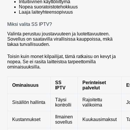
Intuitiivinen käyttöliittymä
Nopea suoratoistotehokkuus
Laaja laiteyhteensopivuus
Miksi valita SS IPTV?
Valinta perustuu joustavuuteen ja luotettavuuteen.
Sovellus on saatavilla virallisissa kauppoissa, mikä
takaa turvallisuuden.
Toisin kuin monet kilpailijat, tämä ratkaisu on kevyt ja
nopea. Se ei rasita laitteistoa tarpeettomilla
ominaisuuksilla.
SS
Perinteiset
Ominaisuus
E
IPTV
palvelut
Täysi
Rajoitettu
Sisällön hallinta
J
kontrolli
valikoima
Ilmainen
Kustannukset
Kuukausimaksut
T
sovellus