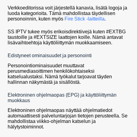
Verkkoeditorissa voit järjestellä kanavia, lisätä logoja ja
luoda kategorioita. Tämä mahdollistaa täydellisen
personoinnin, kuten myös
Fire Stick -laitteilla
.
SS IPTV tukee myös erikoisdirektiivejä kuten #EXTBG
taustoille ja #EXTSIZE laattojen koille. Nämä antavat
lisävaihtoehtoja käyttöliittymän muokkaamiseen.
Edistyneet ominaisuudet ja personointi
Personointiominaisuudet muuttavat
perusmediasoittimen henkilökohtaiseksi
katselualustaksi. Nämä työkalut tarjoavat täyden
hallinnan näkymästä ja sisällöstä.
Elektroninen ohjelmaopas (EPG) ja käyttöliittymän
muokkaus
Elektroninen ohjelmaopas näyttää ohjelmatiedot
automaattisesti palveluntarjojan tietojen perusteella. Se
mahdollistaa viikko-ohjelman katselun ja
hälytystoiminnot.