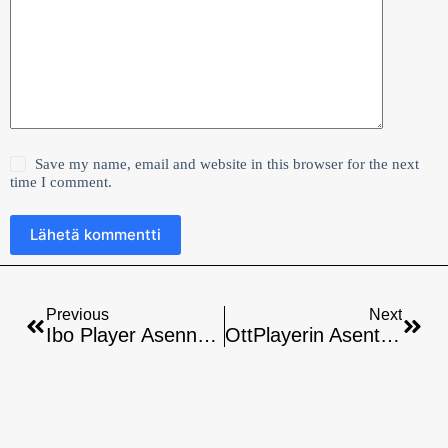
Save my name, email and website in this browser for the next
time I comment.
Lähetä kommentti
Previous
Next
Ibo Player Asennus Windows/PC:lle: Vaiheittainen Opas
OttPlayerin Asentaminen Raspberry Pi:hin – Vaiheittainen Opas