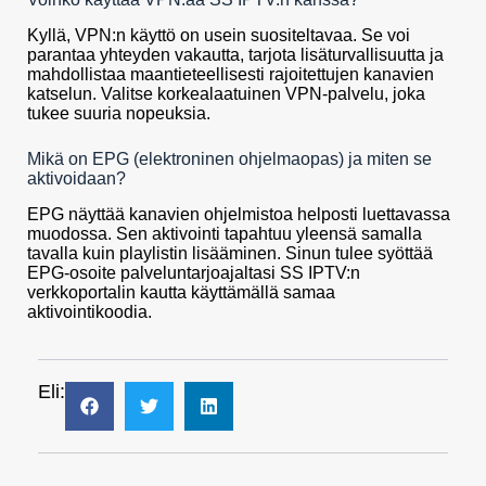
Kyllä, VPN:n käyttö on usein suositeltavaa. Se voi
parantaa yhteyden vakautta, tarjota lisäturvallisuutta ja
mahdollistaa maantieteellisesti rajoitettujen kanavien
katselun. Valitse korkealaatuinen VPN-palvelu, joka
tukee suuria nopeuksia.
Mikä on EPG (elektroninen ohjelmaopas) ja miten se
aktivoidaan?
EPG näyttää kanavien ohjelmistoa helposti luettavassa
muodossa. Sen aktivointi tapahtuu yleensä samalla
tavalla kuin playlistin lisääminen. Sinun tulee syöttää
EPG-osoite palveluntarjoajaltasi SS IPTV:n
verkkoportalin kautta käyttämällä samaa
aktivointikoodia.
Eli: