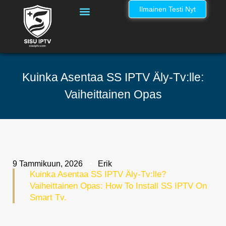
Ilmainen Testi Nyt
IPTV Kanavalista Suomi – Täydellinen IPTV Nordic Kanavaluettelo
Kuinka Asentaa SS IPTV Äly-Tv:lle:
Vaiheittainen Opas
9 Tammikuun, 2026
Erik
Kuinka Asentaa SS IPTV Äly-Tv:lle?
Vaiheittainen Opas: How To Install SS IPTV On
Smart Tv.