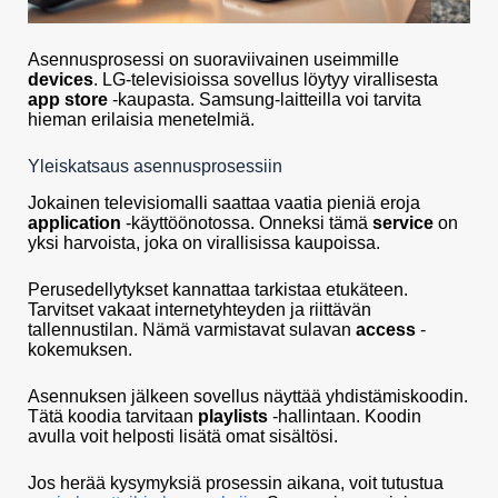
Asennusprosessi on suoraviivainen useimmille
devices
. LG-televisioissa sovellus löytyy virallisesta
app store
-kaupasta. Samsung-laitteilla voi tarvita
hieman erilaisia menetelmiä.
Yleiskatsaus asennusprosessiin
Jokainen televisiomalli saattaa vaatia pieniä eroja
application
-käyttöönotossa. Onneksi tämä
service
on
yksi harvoista, joka on virallisissa kaupoissa.
Perusedellytykset kannattaa tarkistaa etukäteen.
Tarvitset vakaat internetyhteyden ja riittävän
tallennustilan. Nämä varmistavat sulavan
access
-
kokemuksen.
Asennuksen jälkeen sovellus näyttää yhdistämiskoodin.
Tätä koodia tarvitaan
playlists
-hallintaan. Koodin
avulla voit helposti lisätä omat sisältösi.
Jos herää kysymyksiä prosessin aikana, voit tutustua