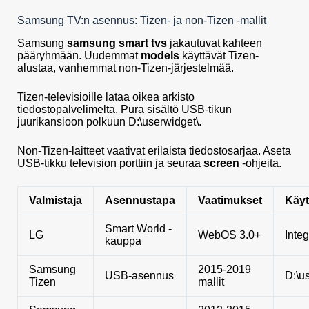
Samsung TV:n asennus: Tizen- ja non-Tizen -mallit
Samsung
samsung smart tvs
jakautuvat kahteen
pääryhmään. Uudemmat
models
käyttävät Tizen-
alustaa, vanhemmat non-Tizen-järjestelmää.
Tizen-televisioille lataa oikea arkisto
tiedostopalvelimelta. Pura sisältö USB-tikun
juurikansioon polkuun D:\userwidget\.
Non-Tizen-laitteet vaativat erilaista tiedostosarjaa. Aseta
USB-tikku television porttiin ja seuraa
screen
-ohjeita.
Valmistaja
Asennustapa
Vaatimukset
Käyt
Smart World -
LG
WebOS 3.0+
Integ
kauppa
Samsung
2015-2019
USB-asennus
D:\u
Tizen
mallit