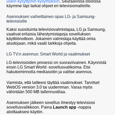
usein kysyttyihin kysymyksiin
. Seuraavissa osioissa
käymme läpi tarkat ohjeet eri televisiomalleille.
Asennuksen vaiheittainen opas LG- ja Samsung-
televisioille
Kaksi suosituinta televisiovalmistajaa, LG ja Samsung,
vaativat erilaisia lähestymistapoja sovelluksen
käyttöönottoon. Jokainen valmistaja käyttää omia
alustojaan, mikä vaatii tarkkoja ohjeita.
LG TV:n asennus: Smart World ja vaatimukset
LG-televisioiden prosessi on suoraviivainen. Käynnistä
ensin LG Smart World -sovellusvalikoima. Etsi
hakutoiminnolla mediasoitin ja valitse asennus.
Varmista, että laitteesi täyttää vaatimukset. Tarvitset
WebOS version 3.0 tai uudemman. Varaa myös
vähintään 500 MB tallennustilaa.
Asennuksen jälkeen sovellus ilmestyy televisiosi
sovellusvalikkoon. Paina
Launch app
-nappia
aloittaaksesi käytön.