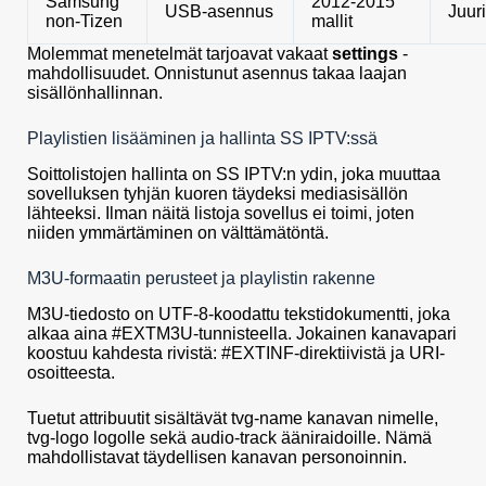
Samsung
2012-2015
USB-asennus
Juur
non-Tizen
mallit
Molemmat menetelmät tarjoavat vakaat
settings
-
mahdollisuudet. Onnistunut asennus takaa laajan
sisällönhallinnan.
Playlistien lisääminen ja hallinta SS IPTV:ssä
Soittolistojen hallinta on SS IPTV:n ydin, joka muuttaa
sovelluksen tyhjän kuoren täydeksi mediasisällön
lähteeksi. Ilman näitä listoja sovellus ei toimi, joten
niiden ymmärtäminen on välttämätöntä.
M3U-formaatin perusteet ja playlistin rakenne
M3U-tiedosto on UTF-8-koodattu tekstidokumentti, joka
alkaa aina #EXTM3U-tunnisteella. Jokainen kanavapari
koostuu kahdesta rivistä: #EXTINF-direktiivistä ja URI-
osoitteesta.
Tuetut attribuutit sisältävät tvg-name kanavan nimelle,
tvg-logo logolle sekä audio-track ääniraidoille. Nämä
mahdollistavat täydellisen kanavan personoinnin.