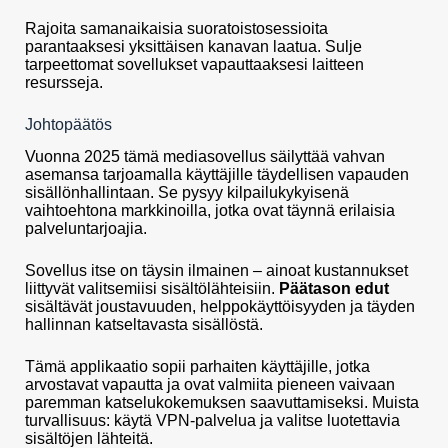
Rajoita samanaikaisia suoratoistosessioita
parantaaksesi yksittäisen kanavan laatua. Sulje
tarpeettomat sovellukset vapauttaaksesi laitteen
resursseja.
Johtopäätös
Vuonna 2025 tämä mediasovellus säilyttää vahvan
asemansa tarjoamalla käyttäjille täydellisen vapauden
sisällönhallintaan. Se pysyy kilpailukykyisenä
vaihtoehtona markkinoilla, jotka ovat täynnä erilaisia
palveluntarjoajia.
Sovellus itse on täysin ilmainen – ainoat kustannukset
liittyvät valitsemiisi sisältölähteisiin.
Päätason edut
sisältävät joustavuuden, helppokäyttöisyyden ja täyden
hallinnan katseltavasta sisällöstä.
Tämä applikaatio sopii parhaiten käyttäjille, jotka
arvostavat vapautta ja ovat valmiita pieneen vaivaan
paremman katselukokemuksen saavuttamiseksi. Muista
turvallisuus: käytä VPN-palvelua ja valitse luotettavia
sisältöjen lähteitä.