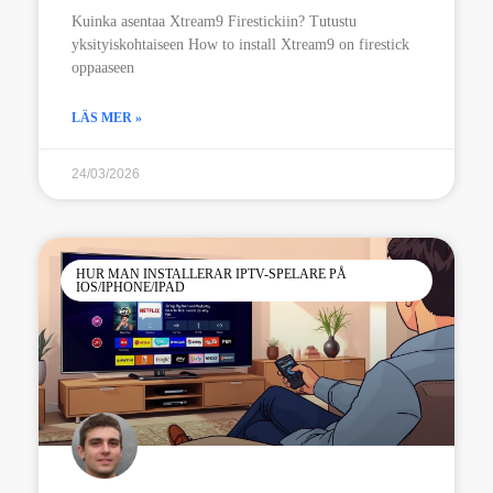
Kuinka asentaa Xtream9 Firestickiin? Tutustu
yksityiskohtaiseen How to install Xtream9 on firestick
oppaaseen
LÄS MER »
24/03/2026
HUR MAN INSTALLERAR IPTV-SPELARE PÅ
IOS/IPHONE/IPAD