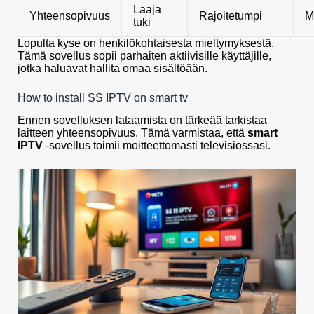
Laaja
Yhteensopivuus
Rajoitetumpi
M
tuki
Lopulta kyse on henkilökohtaisesta mieltymyksestä.
Tämä sovellus sopii parhaiten aktiivisille käyttäjille,
jotka haluavat hallita omaa sisältöään.
How to install SS IPTV on smart tv
Ennen sovelluksen lataamista on tärkeää tarkistaa
laitteen yhteensopivuus. Tämä varmistaa, että
smart
IPTV
-sovellus toimii moitteettomasti televisiossasi.