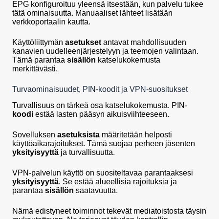
EPG konfiguroituu yleensä itsestään, kun palvelu tukee
tätä ominaisuutta. Manuaaliset lähteet lisätään
verkkoportaalin kautta.
Käyttöliittymän
asetukset
antavat mahdollisuuden
kanavien uudelleenjärjestelyyn ja teemojen valintaan.
Tämä parantaa
sisällön
katselukokemusta
merkittävästi.
Turvaominaisuudet, PIN-koodit ja VPN-suositukset
Turvallisuus on tärkeä osa katselukokemusta. PIN-
koodi
estää lasten pääsyn aikuisviihteeseen.
Sovelluksen
asetuksista
määritetään helposti
käyttöaikarajoitukset. Tämä suojaa perheen jäsenten
yksityisyyttä
ja turvallisuutta.
VPN-palvelun käyttö on suositeltavaa parantaaksesi
yksityisyyttä
. Se estää alueellisia rajoituksia ja
parantaa
sisällön
saatavuutta.
Nämä edistyneet toiminnot tekevät mediatoistosta täysin