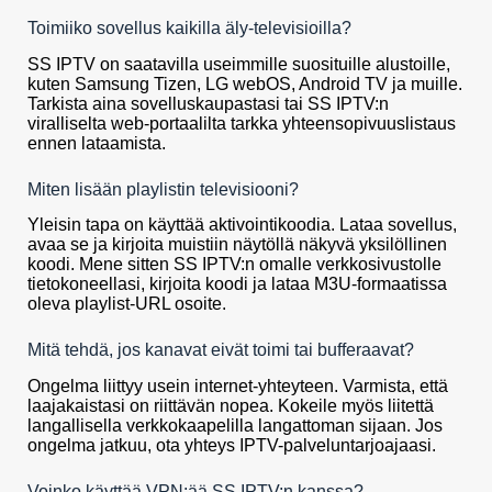
Toimiiko sovellus kaikilla äly-televisioilla?
SS IPTV on saatavilla useimmille suosituille alustoille,
kuten Samsung Tizen, LG webOS, Android TV ja muille.
Tarkista aina sovelluskaupastasi tai SS IPTV:n
viralliselta web-portaalilta tarkka yhteensopivuuslistaus
ennen lataamista.
Miten lisään playlistin televisiooni?
Yleisin tapa on käyttää aktivointikoodia. Lataa sovellus,
avaa se ja kirjoita muistiin näytöllä näkyvä yksilöllinen
koodi. Mene sitten SS IPTV:n omalle verkkosivustolle
tietokoneellasi, kirjoita koodi ja lataa M3U-formaatissa
oleva playlist-URL osoite.
Mitä tehdä, jos kanavat eivät toimi tai bufferaavat?
Ongelma liittyy usein internet-yhteyteen. Varmista, että
laajakaistasi on riittävän nopea. Kokeile myös liitettä
langallisella verkkokaapelilla langattoman sijaan. Jos
ongelma jatkuu, ota yhteys IPTV-palveluntarjoajaasi.
Voinko käyttää VPN:ää SS IPTV:n kanssa?