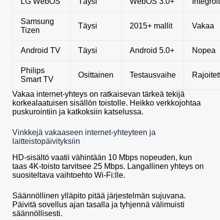
LG WebOS
Täysi
WebOS 3.0+
Integroi
Samsung
Täysi
2015+ mallit
Vakaa
Tizen
Android TV
Täysi
Android 5.0+
Nopea
Philips
Osittainen
Testausvaihe
Rajoitet
Smart TV
Vakaa internet-yhteys on ratkaisevan tärkeä tekijä
korkealaatuisen sisällön toistolle. Heikko verkkojohtaa
puskurointiin ja katkoksiin katselussa.
Vinkkejä vakaaseen internet-yhteyteen ja
laitteistopäivityksiin
HD-sisältö vaatii vähintään 10 Mbps nopeuden, kun
taas 4K-toisto tarvitsee 25 Mbps. Langallinen yhteys on
suositeltava vaihtoehto Wi-Fi:lle.
Säännöllinen ylläpito pitää järjestelmän sujuvana.
Päivitä sovellus ajan tasalla ja tyhjennä välimuisti
säännöllisesti.