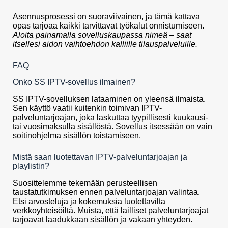
Asennusprosessi on suoraviivainen, ja tämä kattava
opas tarjoaa kaikki tarvittavat työkalut onnistumiseen.
Aloita painamalla sovelluskaupassa nimeä – saat
itsellesi aidon vaihtoehdon kalliille tilauspalveluille.
FAQ
Onko SS IPTV-sovellus ilmainen?
SS IPTV-sovelluksen lataaminen on yleensä ilmaista.
Sen käyttö vaatii kuitenkin toimivan IPTV-
palveluntarjoajan, joka laskuttaa tyypillisesti kuukausi-
tai vuosimaksulla sisällöstä. Sovellus itsessään on vain
soitinohjelma sisällön toistamiseen.
Mistä saan luotettavan IPTV-palveluntarjoajan ja
playlistin?
Suosittelemme tekemään perusteellisen
taustatutkimuksen ennen palveluntarjoajan valintaa.
Etsi arvosteluja ja kokemuksia luotettavilta
verkkoyhteisöiltä. Muista, että lailliset palveluntarjoajat
tarjoavat laadukkaan sisällön ja vakaan yhteyden.