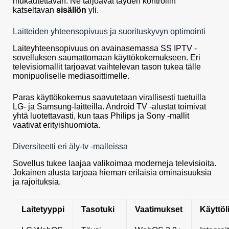
mukautettavan. Ne tarjoavat täyden kontrollin
katseltavan
sisällön
yli.
Laitteiden yhteensopivuus ja suorituskyvyn optimointi
Laiteyhteensopivuus on avainasemassa SS IPTV -
sovelluksen saumattomaan käyttökokemukseen. Eri
televisiomallit tarjoavat vaihtelevan tason tukea tälle
monipuoliselle mediasoittimelle.
Paras käyttökokemus saavutetaan virallisesti tuetuilla
LG- ja Samsung-laitteilla. Android TV -alustat toimivat
yhtä luotettavasti, kun taas Philips ja Sony -mallit
vaativat erityishuomiota.
Diversiteetti eri äly-tv -malleissa
Sovellus tukee laajaa valikoimaa moderneja televisioita.
Jokainen alusta tarjoaa hieman erilaisia ominaisuuksia
ja rajoituksia.
Laitetyyppi
Tasotuki
Vaatimukset
Käyttöl