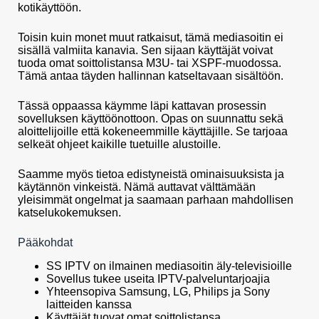
kotikäyttöön.
Toisin kuin monet muut ratkaisut, tämä mediasoitin ei
sisällä valmiita kanavia. Sen sijaan käyttäjät voivat
tuoda omat soittolistansa M3U- tai XSPF-muodossa.
Tämä antaa täyden hallinnan katseltavaan sisältöön.
Tässä oppaassa käymme läpi kattavan prosessin
sovelluksen käyttöönottoon. Opas on suunnattu sekä
aloittelijoille että kokeneemmille käyttäjille. Se tarjoaa
selkeät ohjeet kaikille tuetuille alustoille.
Saamme myös tietoa edistyneistä ominaisuuksista ja
käytännön vinkeistä. Nämä auttavat välttämään
yleisimmät ongelmat ja saamaan parhaan mahdollisen
katselukokemuksen.
Pääkohdat
SS IPTV on ilmainen mediasoitin äly-televisioille
Sovellus tukee useita IPTV-palveluntarjoajia
Yhteensopiva Samsung, LG, Philips ja Sony
laitteiden kanssa
Käyttäjät tuovat omat soittolistansa