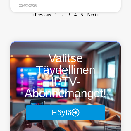
22/03/2026
« Previous
1
2
3
4
5
Next »
Valitse
Täydellinen
IPTV-
Abonnemanget!
Höylä